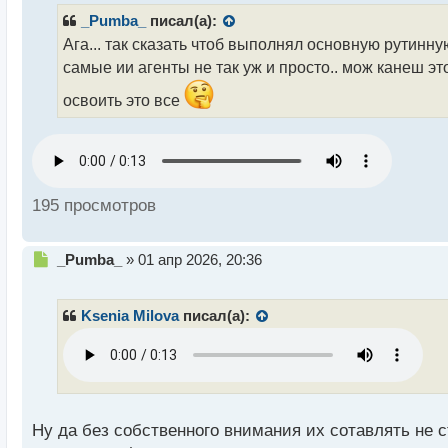
р
_Pumba_
писал(а):
о
Ага... так сказать чтоб выполнял основную рутинну
ч
самые ии агенты не так уж и просто.. мож канеш э
и
т
освоить это все
а
н
н
ы
й
п
195 просмотров
о
с
т
Н
_Pumba_
»
01 апр 2026, 20:36
е
п
р
Ksenia Milova
писал(а):
о
ч
и
т
а
н
Ну да без собственного внимания их сотавлять не с
н