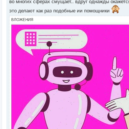
во многих сферах смущает.. вдруг однажды окажетс
ы
й
это делают как раз подобные ии помощники
п
о
ВЛОЖЕНИЯ
с
т