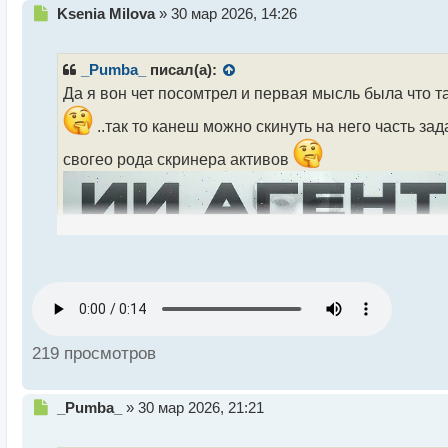
Н
Ksenia Milova
»
30 мар 2026, 14:26
е
п
р
_Pumba_
писал(а):
о
Да я вон чет посомтрел и первая мысль была что т
ч
и
..так то канеш можно скинуть на него часть за
т
а
свогео рода скринера активов
н
н
ы
й
п
о
с
т
219 просмотров
Н
_Pumba_
»
30 мар 2026, 21:21
е
п