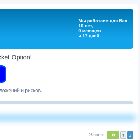
Мы работаем для Вас :
10 лет,
0 месяцев
и 17 дней
et Option!
вложений и рисков.
1
2
Пред.
26 постов