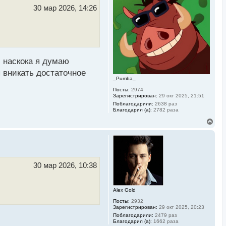
ь
30 мар 2026, 14:26
с
я
к
н
а
ч
а
с наскока я думаю
л
у
я вникать достаточное
_Pumba_
Посты:
2974
Зарегистрирован:
29 окт 2025, 21:51
Поблагодарили:
2638 раз
Благодарил (а):
2782 раза
В
е
р
н
у
т
ь
30 мар 2026, 10:38
с
я
к
Alex Gold
н
а
Посты:
2932
ч
Зарегистрирован:
29 окт 2025, 20:23
а
Поблагодарили:
2479 раз
л
Благодарил (а):
1662 раза