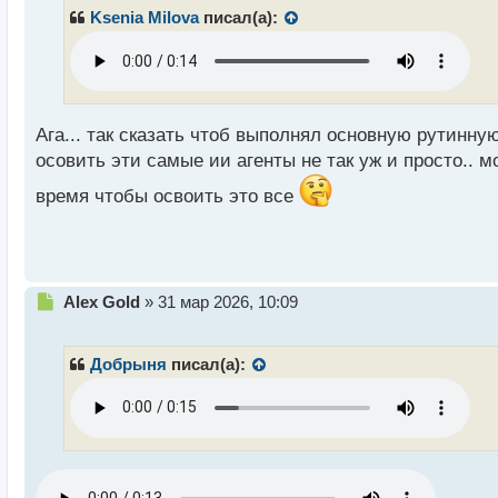
р
Ksenia Milova
писал(а):
о
ч
и
т
а
н
Ага... так сказать чтоб выполнял основную рутинну
н
осовить эти самые ии агенты не так уж и просто.. 
ы
й
время чтобы освоить это все
п
о
с
т
Н
Alex Gold
»
31 мар 2026, 10:09
е
п
р
Добрыня
писал(а):
о
ч
и
т
а
н