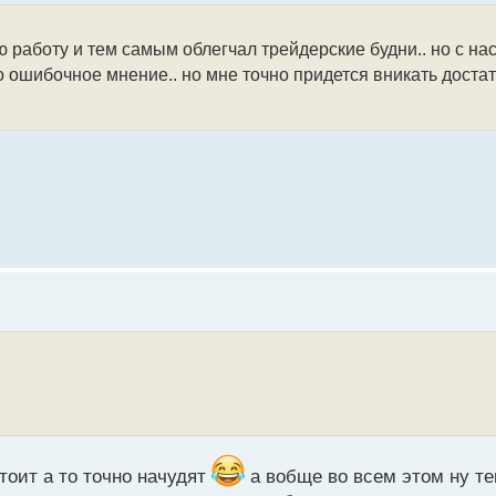
ю работу и тем самым облегчал трейдерские будни.. но с на
то ошибочное мнение.. но мне точно придется вникать дост
тоит а то точно начудят
а вобще во всем этом ну т