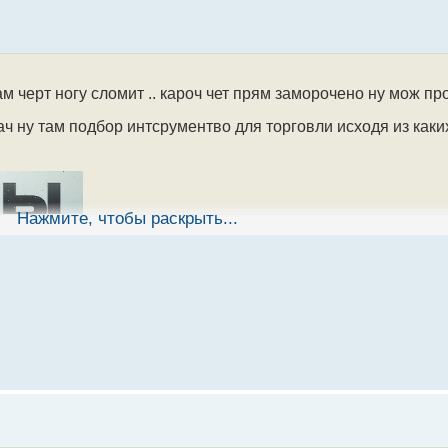
ам черт ногу сломит .. кароч чет прям заморочено ну мож п
дач ну там подбор интсрументво для торговли исходя из как
Нажмите, чтобы раскрыть...