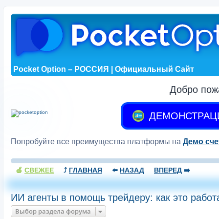
Pocket Option – РОССИЯ | Официальный Сайт
Добро пож
ДЕМОНСТРАЦ
Попробуйте все преимущества платформы на
Демо сче
🍏
СВЕЖЕЕ
⤴️
ГЛАВНАЯ
⬅️
НАЗАД
ВПЕРЕД
➡️
ИИ агенты в помощь трейдеру: как это работ
Выбор раздела форума