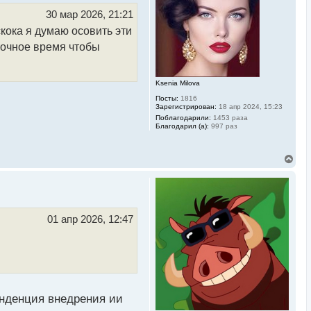
т
ь
30 мар 2026, 21:21
с
скока я думаю осовить эти
я
к
аточное время чтобы
н
а
ч
а
Ksenia Milova
л
Посты:
1816
у
Зарегистрирован:
18 апр 2024, 15:23
Поблагодарили:
1453 раза
Благодарил (а):
997 раз
В
е
р
н
у
т
ь
01 апр 2026, 12:47
с
я
к
н
а
ч
а
л
енденция внедрения ии
у