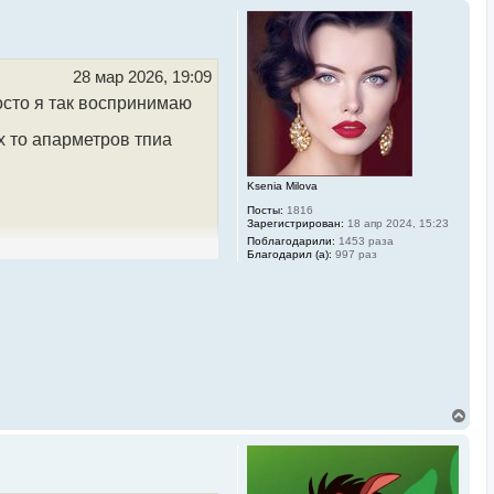
28 мар 2026, 19:09
росто я так воспринимаю
их то апарметров тпиа
Ksenia Milova
Посты:
1816
Зарегистрирован:
18 апр 2024, 15:23
Поблагодарили:
1453 раза
Благодарил (а):
997 раз
В
е
р
н
у
т