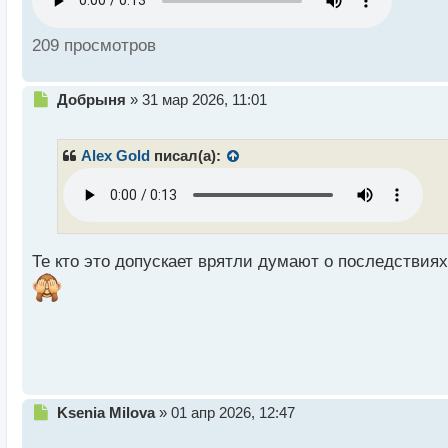
н
ы
й
209 просмотров
п
о
с
Н
Добрыня
»
31 мар 2026, 11:01
т
е
п
р
Alex Gold
писал(а):
о
ч
и
т
а
н
Те кто это допускает врятли думают о последствия
н
ы
й
п
о
с
т
Н
Ksenia Milova
»
01 апр 2026, 12:47
е
п