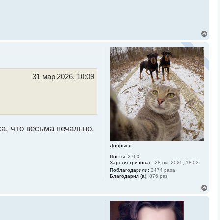
у
В
е
р
н
у
т
ь
31 мар 2026, 10:09
с
я
к
н
а
ч
а
а, что весьма печально.
л
у
Добрыня
Посты:
2763
Зарегистрирован:
28 окт 2025, 18:02
Поблагодарили:
3474 раза
Благодарил (а):
876 раз
В
е
р
н
у