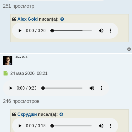
ч
251 просмотр
и
т
Alex Gold
писал(а):
а
н
н
ы
й
п
о
с
Alex Gold
т
Н
24 мар 2026, 08:21
е
п
р
о
ч
246 просмотров
и
т
Скруджи
писал(а):
а
н
н
ы