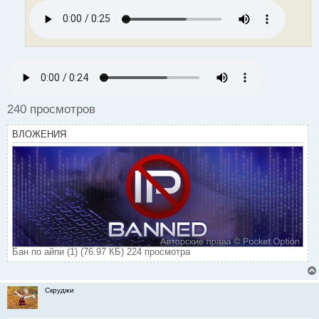
о
ч
и
т
а
н
н
ы
й
240 просмотров
п
о
ВЛОЖЕНИЯ
с
т
Бан по айпи (1) (76.97 КБ) 224 просмотра
Скруджи