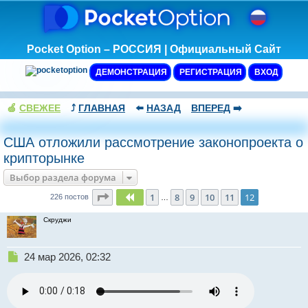
Pocket Option – РОССИЯ | Официальный Сайт
ДЕМОНСТРАЦИЯ
РЕГИСТРАЦИЯ
ВХОД
🍏
СВЕЖЕЕ
⤴️
ГЛАВНАЯ
⬅️
НАЗАД
ВПЕРЕД
➡️
США отложили рассмотрение законопроекта о
крипторынке
Выбор раздела форума
Страница
12
из
12
1
8
9
10
11
12
Пред.
226 постов
…
Скруджи
Н
24 мар 2026, 02:32
е
п
р
о