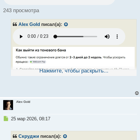
о
ч
243 просмотра
и
т
Alex Gold
писал(а):
а
н
н
ы
й
п
о
с
т
Нажмите, чтобы раскрыть...
Alex Gold
Н
25 мар 2026, 08:17
е
п
р
Скруджи
писал(а):