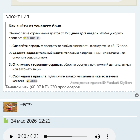
й
п
о
ВЛОЖЕНИЯ
с
т
Теневой бан (60.07 КБ) 230 просмотров
Скруджи
Н
24 мар 2026, 22:21
е
п
р