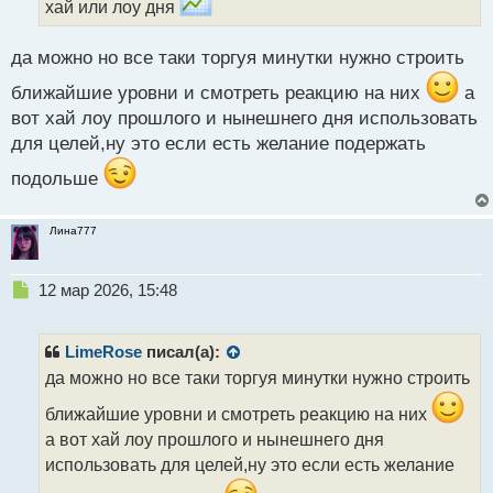
хай или лоу дня
а
н
н
да можно но все таки торгуя минутки нужно строить
ы
ближайшие уровни и смотреть реакцию на них
а
й
п
вот хай лоу прошлого и нынешнего дня использовать
о
для целей,ну это если есть желание подержать
с
т
подольше
Лина777
Н
12 мар 2026, 15:48
е
п
р
LimeRose
писал(а):
о
да можно но все таки торгуя минутки нужно строить
ч
и
ближайшие уровни и смотреть реакцию на них
т
а вот хай лоу прошлого и нынешнего дня
а
использовать для целей,ну это если есть желание
н
н