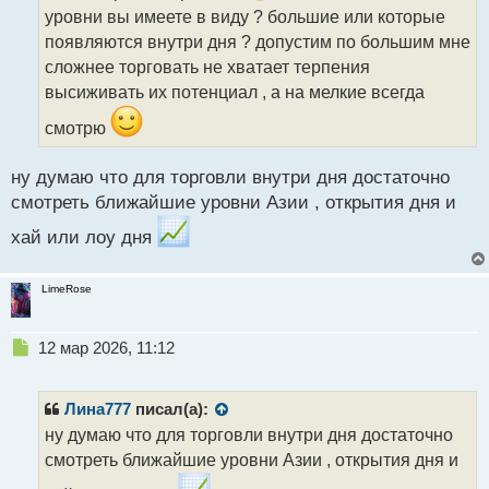
и
уровни вы имеете в виду ? большие или которые
т
появляются внутри дня ? допустим по большим мне
а
сложнее торговать не хватает терпения
н
н
высиживать их потенциал , а на мелкие всегда
ы
смотрю
й
п
о
ну думаю что для торговли внутри дня достаточно
с
смотреть ближайшие уровни Азии , открытия дня и
т
хай или лоу дня
LimeRose
Н
12 мар 2026, 11:12
е
п
р
Лина777
писал(а):
о
ну думаю что для торговли внутри дня достаточно
ч
смотреть ближайшие уровни Азии , открытия дня и
и
т