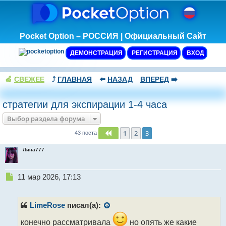
Pocket Option – РОССИЯ | Официальный Сайт
ДЕМОНСТРАЦИЯ
РЕГИСТРАЦИЯ
ВХОД
🍏
СВЕЖЕЕ
⤴️
ГЛАВНАЯ
⬅️
НАЗАД
ВПЕРЕД
➡️
стратегии для экспирации 1-4 часа
Выбор раздела форума
1
2
3
Пред.
43 поста
Лина777
Н
11 мар 2026, 17:13
е
п
р
LimeRose
писал(а):
о
ч
конечно рассматривала
но опять же какие