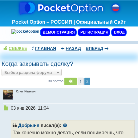
Pocket Option – РОССИЯ | Официальный Сайт
ДЕМОНСТРАЦИЯ
РЕГИСТРАЦИЯ
ВХОД
🍏
СВЕЖЕЕ
⤴️
ГЛАВНАЯ
⬅️
НАЗАД
ВПЕРЕД
➡️
Когда закрывать сделку?
Выбор раздела форума
1
2
Пред.
30 постов
Олег Иваныч
Н
03 янв 2026, 11:04
е
п
р
Добрыня
писал(а):
о
Так конечно можно делать, если понимаешь, что
ч