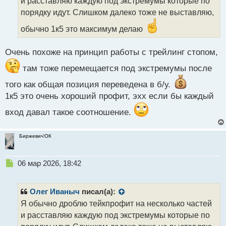
и расставляю каждую под экстремумы которые по
и
т
порядку идут. Слишком далеко тоже не выставляю,
а
обычно 1к5 это максимум делаю
н
н
ы
Очень похоже на принцип работы с трейлинг стопом,
й
п
там тоже перемещается под экстремумы после
о
того как общая позиция переведена в б/у.
с
т
1к5 это очень хороший профит, эхх если бы каждый
вход давал такое соотношение.
Биржевич'ОК
Н
06 мар 2026, 18:42
е
п
р
Олег Иваныч
писал(а):
о
Я обычно дроблю тейкпрофит на несколько частей
ч
и расставляю каждую под экстремумы которые по
и