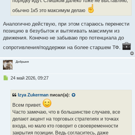
т
порядку идут. Слишком далеко тоже не выставляю,
а
обычно 1к5 это максимум делаю
н
н
ы
Аналогично действую, при этом стараюсь перенести
й
позицию в безубыток и вытягивать максимум из
п
движения. Конечно не забываю про потенциала до
о
с
сопротивления/поддержки на более старшем ТФ.
т
Добрыня
Н
24 май 2026, 09:27
е
п
р
Izya Zukerman
писал(а):
о
ч
Всем привет.
и
Часто замечаю, что в большинстве случаев, все
т
делают акцент на торговых стратегиях и точках
а
входа, но мало кто говорит о своевременности
н
н
закрытия позиции. Ведь согласитесь, даже