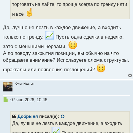
т
торговать на лайте, то проще всегда по тренду идти
а
н
и всё
н
ы
Да, лучше не лезть в каждое движение, а входить
й
п
только по тренду.
Пусть одна сделка в неделю,
о
с
зато с меньшими нервами.
т
А по поводу закрытия позиции, вы обычно на что
обращаете внимание? Используете слома структуры,
фракталы или появления поглощений?
Олег Иваныч
Н
07 янв 2026, 10:46
е
п
р
Добрыня
писал(а):
о
Да, лучше не лезть в каждое движение, а входить
ч
и