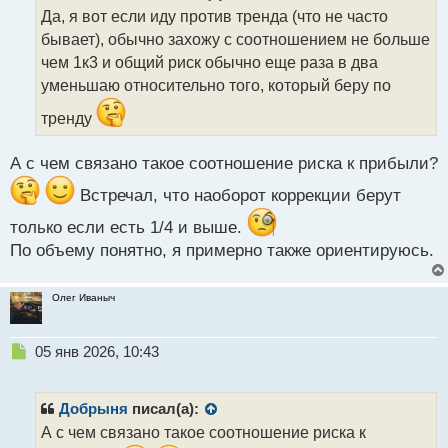
о
Да, я вот если иду против тренда (что не часто
ч
бывает), обычно захожу с соотношением не больше
и
т
чем 1к3 и общий риск обычно еще раза в два
а
уменьшаю относительно того, который беру по
н
н
тренду
ы
й
А с чем связано такое соотношение риска к прибыли?
п
о
Встречал, что наоборот коррекции берут
с
т
только если есть 1/4 и выше.
По объему понятно, я примерно также ориентируюсь.
Олег Иваныч
Н
05 янв 2026, 10:43
е
п
р
Добрыня
писал(а):
о
А с чем связано такое соотношение риска к
ч