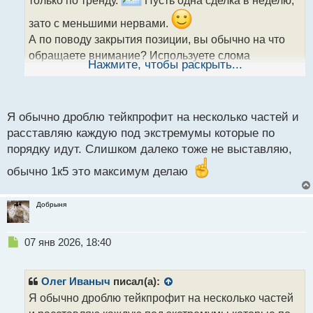
только по тренду.
Пусть одна сделка в неделю,
т
а
зато с меньшими нервами.
н
А по поводу закрытия позиции, вы обычно на что
н
обращаете внимание? Используете слома
ы
Нажмите, чтобы раскрыть...
структуры, фракталы или появления поглощений?
й
п
о
с
Я обычно дроблю тейкпрофит на несколько частей и
т
расставляю каждую под экстремумы которые по
порядку идут. Слишком далеко тоже не выставляю,
обычно 1к5 это максимум делаю
Добрыня
Н
07 янв 2026, 18:40
е
п
р
Олег Иваныч
писал(а):
о
Я обычно дроблю тейкпрофит на несколько частей
ч