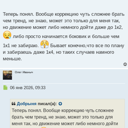
п
о
с
Теперь понял. Вообще коррекцию чуть сложнее брать
т
чем тренд, не знаю, может это только для меня так,
но движение может либо немного дойти даже до 1к2,
либо просто начинается боковик и больше чем
1к1 не забираю.
Бывает конечно,что все по плану
и забираешь даже 1к4, но таких случаев намного
меньше.
Олег Иваныч
Н
06 янв 2026, 09:33
е
п
р
Добрыня
писал(а):
о
Теперь понял. Вообще коррекцию чуть сложнее
ч
брать чем тренд, не знаю, может это только для
и
т
меня так, но движение может либо немного дойти