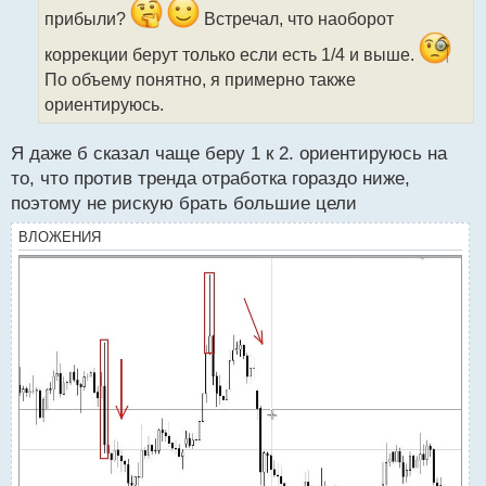
и
прибыли?
Встречал, что наоборот
т
а
коррекции берут только если есть 1/4 и выше.
н
По объему понятно, я примерно также
н
ориентируюсь.
ы
й
п
Я даже б сказал чаще беру 1 к 2. ориентируюсь на
о
то, что против тренда отработка гораздо ниже,
с
поэтому не рискую брать большие цели
т
ВЛОЖЕНИЯ