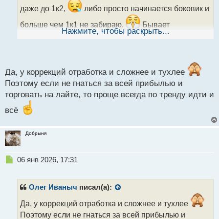
а
даже до 1к2,
либо просто начинается боковик и
н
н
больше чем 1к1 не забираю.
Бывает
ы
Нажмите, чтобы раскрыть...
конечно,что все по плану и забираешь даже 1к4, но
й
п
таких случаев намного меньше.
о
с
т
Да, у коррекций отработка и сложнее и тухлее
Поэтому если не гнаться за всей прибылью и
торговать на лайте, то проще всегда по тренду идти и
всё
Добрыня
Н
06 янв 2026, 17:31
е
п
р
Олег Иваныч
писал(а):
о
ч
Да, у коррекций отработка и сложнее и тухлее
и
Поэтому если не гнаться за всей прибылью и