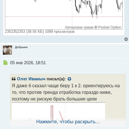
2352352353 (38.56 КБ) 1089 просмотров
Добрыня
Н
05 янв 2026, 18:51
е
п
р
Олег Иваныч
писал(а):
о
Я даже б сказал чаще беру 1 к 2. ориентируюсь на
ч
то, что против тренда отработка гораздо ниже,
и
т
поэтому не рискую брать большие цели
а
н
н
ы
Нажмите, чтобы раскрыть...
й