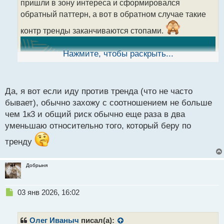
пришли в зону интереса и сформировался
и
т
обратный паттерн, а вот в обратном случае такие
а
контр тренды заканчиваются стопами.
н
н
ы
Нажмите, чтобы раскрыть...
й
п
о
с
Да, я вот если иду против тренда (что не часто
т
бывает), обычно захожу с соотношением не больше
чем 1к3 и общий риск обычно еще раза в два
уменьшаю относительно того, который беру по
тренду
Добрыня
Н
03 янв 2026, 16:02
е
п
р
Олег Иваныч
писал(а):