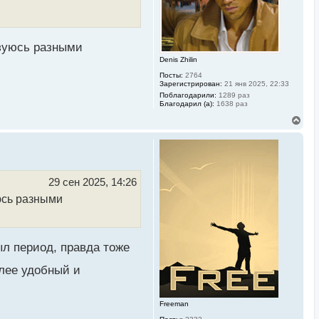
к
н
а
ч
а
ьзуюсь разными
л
Denis Zhilin
у
Посты:
2764
Зарегистрирован:
21 янв 2025, 22:33
Поблагодарили:
1289 раз
Благодарил (а):
1638 раз
В
е
р
н
у
т
ь
29 сен 2025, 14:26
с
юсь разными
я
к
н
а
ч
был период, правда тоже
а
л
олее удобный и
у
Freeman