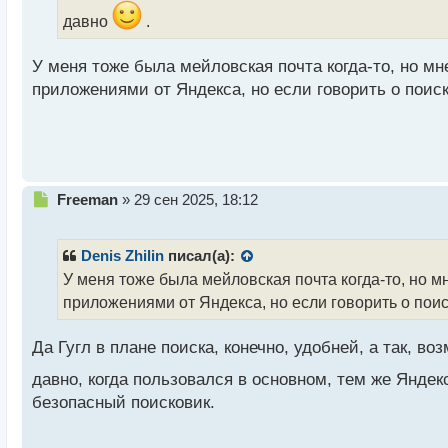
и
давно
.
т
а
У меня тоже была мейловская почта когда-то, но 
н
н
приложениями от Яндекса, но если говорить о поиск
ы
й
п
о
с
т
Н
Freeman
»
29 сен 2025, 18:12
е
п
р
Denis Zhilin
писал(а):
о
У меня тоже была мейловская почта когда-то, но 
ч
приложениями от Яндекса, но если говорить о поиск
и
т
а
Да Гугл в плане поиска, конечно, удобней, а так, в
н
н
давно, когда пользовался в основном, тем же Янде
ы
безопасный поисковик.
й
п