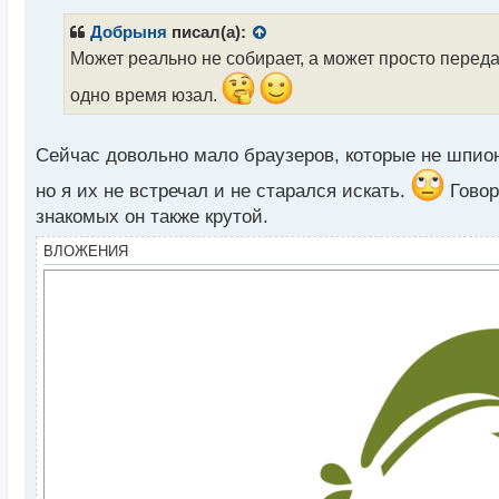
п
р
Добрыня
писал(а):
о
Может реально не собирает, а может просто переда
ч
и
одно время юзал.
т
а
н
Сейчас довольно мало браузеров, которые не шпион
н
ы
но я их не встречал и не старался искать.
Говор
й
знакомых он также крутой.
п
о
ВЛОЖЕНИЯ
с
т