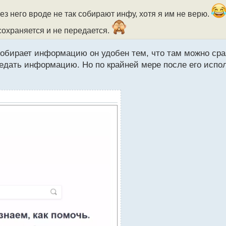
ерез него вроде не так собирают инфу, хотя я им не верю.
 сохраняется и не передается.
не собирает информацию он удобен тем, что там можно 
ередать информацию. Но по крайней мере после его испо