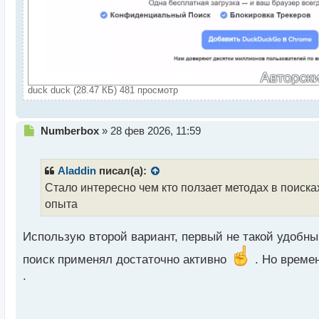
duck duck (28.47 КБ) 481 просмотр
Н
Numberbox
»
28 фев 2026, 11:59
е
п
р
Aladdin
писал(а):
о
Стало интересно чем кто ползает методах в поиск
ч
опыта
и
т
а
Использую второй вариант, первый не такой удобны
н
н
поиск применял достаточно активно
. Но време
ы
.
й
п
о