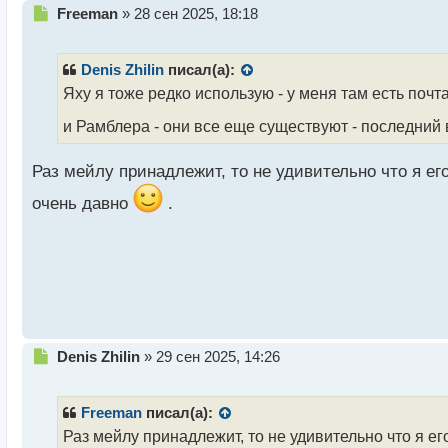
Н
Freeman
»
28 сен 2025, 18:18
е
п
р
Denis Zhilin
писал(а):
о
Яху я тоже редко использую - у меня там есть поч
ч
и
и Рамблера - они все еще существуют - последний
т
а
Раз мейлу принадлежит, то не удивительно что я ег
н
н
очень давно
.
ы
й
п
о
с
т
Н
Denis Zhilin
»
29 сен 2025, 14:26
е
п
р
Freeman
писал(а):
о
Раз мейлу принадлежит, то не удивительно что я ег
ч