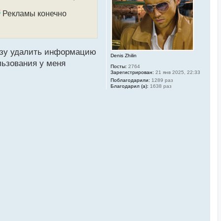
с
я
Рекламы конечно
к
н
а
ч
а
л
сразу удалить информацию
Denis Zhilin
у
льзования у меня
Посты:
2764
Зарегистрирован:
21 янв 2025, 22:33
Поблагодарили:
1289 раз
Благодарил (а):
1638 раз