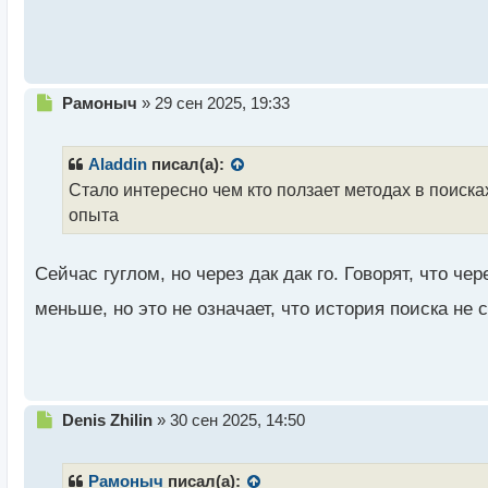
о
с
т
Н
Рамоныч
»
29 сен 2025, 19:33
е
п
р
Aladdin
писал(а):
о
Стало интересно чем кто ползает методах в поиск
ч
опыта
и
т
а
Сейчас гуглом, но через дак дак го. Говорят, что че
н
н
меньше, но это не означает, что история поиска не 
ы
й
п
о
с
т
Н
Denis Zhilin
»
30 сен 2025, 14:50
е
п
р
Рамоныч
писал(а):