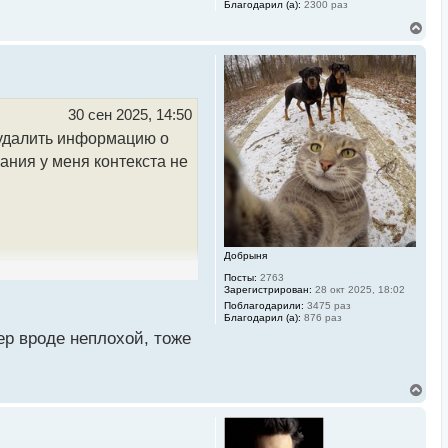
Благодарил (а):
2300 раз
В
е
р
н
у
т
ь
30 сен 2025, 14:50
с
у удалить информацию о
я
к
ания у меня контекста не
н
а
ч
а
л
у
Добрыня
Посты:
2763
Зарегистрирован:
28 окт 2025, 18:02
Поблагодарили:
3475 раз
Благодарил (а):
876 раз
ер вроде неплохой, тоже
В
е
р
н
у