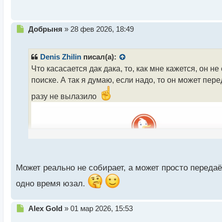
с
т
Н
Добрыня
»
28 фев 2026, 18:49
е
п
р
Denis Zhilin
писал(а):
о
Что касасается дак дака, то, как мне кажется, он
ч
поиске. А так я думаю, если надо, то он может пе
и
т
разу не вылазило
а
н
н
ы
й
п
о
с
Может реально не собирает, а может просто передаё
т
одно время юзал.
Н
Alex Gold
»
01 мар 2026, 15:53
е