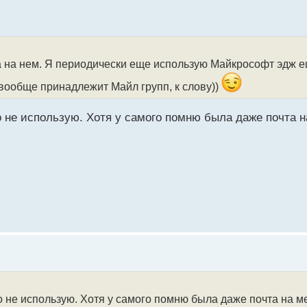
та на нем. Я периодически еще использую Майкрософт эдж е
 вообще принадлежит Майл групп, к слову))
о не использую. Хотя у самого помню была даже почта н
о не использую. Хотя у самого помню была даже почта на ме