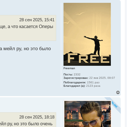
28 сен 2025, 15:41
ще, а что касается Оперы
а мейл ру, но это было
Freeman
Посты:
2332
Зарегистрирован:
22 янв 2025, 09:07
Поблагодарили:
1561 раз
Благодарил (а):
2123 раза
В
е
р
н
у
т
ь
28 сен 2025, 18:18
с
йл ру, но это было очень
я