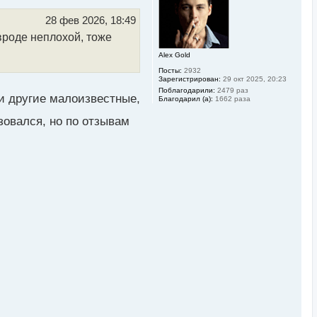
т
ь
28 фев 2026, 18:49
с
вроде неплохой, тоже
я
к
Alex Gold
н
а
Посты:
2932
ч
Зарегистрирован:
29 окт 2025, 20:23
а
Поблагодарили:
2479 раз
л
и другие малоизвестные,
Благодарил (а):
1662 раза
у
зовался, но по отзывам