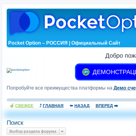
Pocket Option – РОССИЯ | Официальный Сайт
Добро пож
ДЕМОНСТРАЦ
Попробуйте все преимущества платформы на
Демо сче
🍏
СВЕЖЕЕ
⤴️
ГЛАВНАЯ
⬅️
НАЗАД
ВПЕРЕД
➡️
Поиск
Выбор раздела форума