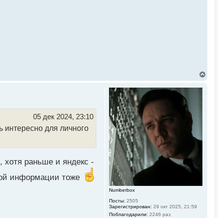
В
е
р
н
у
т
ь
05 дек 2024, 23:10
с
ь интересно для личного
я
к
н
а
ч
 хотя раньше и яндекс -
а
л
ьной информации тоже
у
Numberbox
Посты:
2505
Зарегистрирован:
29 окт 2025, 21:59
Поблагодарили:
2246 раз