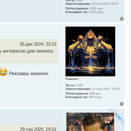
Посты:
2332
Зарегистрирован:
22 янв 2025, 09:07
Поблагодарили:
1561 раз
Благодарил (а):
2123 раза
В
е
р
н
у
т
ь
05 дек 2024, 23:10
с
ь интересно для личного
я
к
н
а
ч
а
Рекламы конечно
л
Рамоныч
у
Посты:
2100
Зарегистрирован:
27 мар 2025, 16:35
Поблагодарили:
898 раз
Благодарил (а):
894 раза
В
е
р
н
у
т
ь
29 сен 2025, 19:33