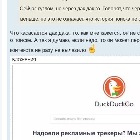
о
ч
Сейчас гуглом, но через дак дак го. Говорят, что ч
и
меньше, но это не означает, что история поиска не
т
а
н
Что касасается дак дака, то, как мне кажется, он 
н
о поиске. А так я думаю, если надо, то он может п
ы
й
контекста не разу не вылазило
п
о
ВЛОЖЕНИЯ
с
т