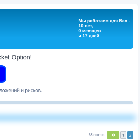
Мы работаем для Вас :
10 лет,
0 месяцев
и 17 дней
et Option!
вложений и рисков.
1
2
Пред.
35 постов