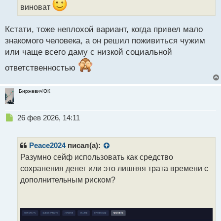
ы
виноват
й
п
Кстати, тоже неплохой вариант, когда привел мало
о
с
знакомого человека, а он решил поживиться чужим
т
или чаще всего даму с низкой социальной
ответственностью
Биржевич'ОК
Н
26 фев 2026, 14:11
е
п
р
Peace2024
писал(а):
о
Разумно сейф использовать как средство
ч
сохранения денег или это лишняя трата времени с
и
т
дополнительным риском?
а
н
н
ы