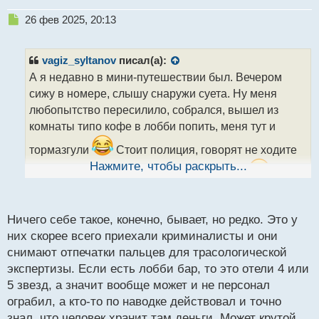
Н
26 фев 2025, 20:13
е
п
р
vagiz_syltanov
писал(а):
о
А я недавно в мини-путешествии был. Вечером
ч
сижу в номере, слышу снаружи суета. Ну меня
и
т
любопытство пересилило, собрался, вышел из
а
комнаты типо кофе в лобби попить, меня тут и
н
н
тормазгули
Стоит полиция, говорят не ходите
ы
Нажмите, чтобы раскрыть...
здесь, тут деньги украли, мы расследуем
Это
й
п
не шутка кстати, правда так и было. Я еще как раз
о
подумал, что тут расследовать, если просто камеры
с
Ничего себе такое, конечно, бывает, но редко. Это у
могут посмотреть. Но как факт, и такое в отеле
т
них скорее всего приехали криминалисты и они
случается. Но уж не знаю, из сейфа сперли или нет
снимают отпечатки пальцев для трасологической
экспертизы. Если есть лобби бар, то это отели 4 или
5 звезд, а значит вообще может и не персонал
ограбил, а кто-то по наводке действовал и точно
знал, что человек хранит там деньги. Может крутой