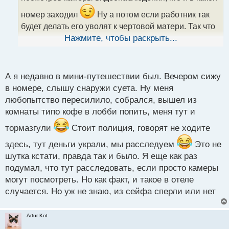
а
номер заходил
Ну а потом если работник так
н
н
будет делать его уволят к чертовой матери. Так что
ы
можно не переживать за сохранность своих
Нажмите, чтобы раскрыть...
й
п
средств
о
с
А я недавно в мини-путешествии был. Вечером сижу
т
в номере, слышу снаружи суета. Ну меня
любопытство пересилило, собрался, вышел из
комнаты типо кофе в лобби попить, меня тут и
тормазгули
Стоит полиция, говорят не ходите
здесь, тут деньги украли, мы расследуем
Это не
шутка кстати, правда так и было. Я еще как раз
подумал, что тут расследовать, если просто камеры
могут посмотреть. Но как факт, и такое в отеле
случается. Но уж не знаю, из сейфа сперли или нет
Artur Kot