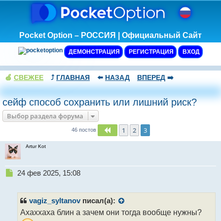
Pocket Option – РОССИЯ | Официальный Сайт
ДЕМОНСТРАЦИЯ
РЕГИСТРАЦИЯ
ВХОД
🍏
СВЕЖЕЕ
⤴️
ГЛАВНАЯ
⬅️
НАЗАД
ВПЕРЕД
➡️
сейф способ сохранить или лишний риск?
Выбор раздела форума
1
2
3
Пред.
46 постов
Artur Kot
Н
24 фев 2025, 15:08
е
п
р
vagiz_syltanov
писал(а):
о
Ахаххаха блин а зачем они тогда вообще нужны?
ч