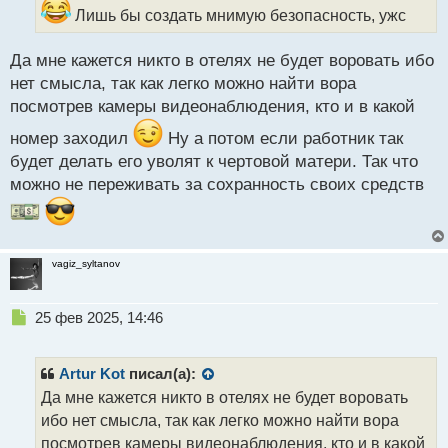
и
Лишь бы создать мнимую безопасность, ужс
т
а
Да мне кажется никто в отелях не будет воровать ибо
н
н
нет смысла, так как легко можно найти вора
ы
посмотрев камеры видеонаблюдения, кто и в какой
й
п
номер заходил
Ну а потом если работник так
о
будет делать его уволят к чертовой матери. Так что
с
можно не переживать за сохранность своих средств
т
vagiz_syltanov
Н
25 фев 2025, 14:46
е
п
р
Artur Kot
писал(а):
о
Да мне кажется никто в отелях не будет воровать
ч
ибо нет смысла, так как легко можно найти вора
и
т
посмотрев камеры видеонаблюдения, кто и в какой