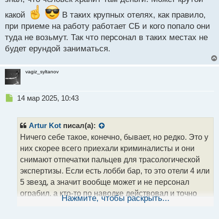
какой
В таких крупных отелях, как правило,
при приеме на работу работает СБ и кого попало они
туда не возьмут. Так что персонал в таких местах не
будет ерундой заниматься.
vagiz_syltanov
Н
14 мар 2025, 10:43
е
п
р
Artur Kot
писал(а):
о
Ничего себе такое, конечно, бывает, но редко. Это у
ч
них скорее всего приехали криминалисты и они
и
т
снимают отпечатки пальцев для трасологической
а
экспертизы. Если есть лобби бар, то это отели 4 или
н
5 звезд, а значит вообще может и не персонал
н
ограбил, а кто-то по наводке действовал и точно
ы
Нажмите, чтобы раскрыть...
й
знал, что человек хранит там деньги. Может крутой
п