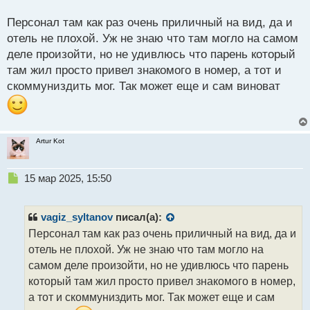
какой
В таких крупных отелях, как правило,
о
с
при приеме на работу работает СБ и кого попало
Персонал там как раз очень приличный на вид, да и
т
они туда не возьмут. Так что персонал в таких
отель не плохой. Уж не знаю что там могло на самом
местах не будет ерундой заниматься.
деле произойти, но не удивлюсь что парень который
там жил просто привел знакомого в номер, а тот и
скоммуниздить мог. Так может еще и сам виноват
Artur Kot
Н
15 мар 2025, 15:50
е
п
р
vagiz_syltanov
писал(а):
о
Персонал там как раз очень приличный на вид, да и
ч
отель не плохой. Уж не знаю что там могло на
и
т
самом деле произойти, но не удивлюсь что парень
а
который там жил просто привел знакомого в номер,
н
а тот и скоммуниздить мог. Так может еще и сам
н