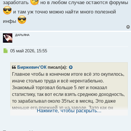
п
заработать
но в любом случае остаются форумы
о
и там уж точно можно найти много полезной
с
т
инфы
ДАРЬЯНА
Н
05 май 2026, 15:55
е
п
р
Биржевич'ОК
писал(а):
о
Главное чтобы в конечном итоге всё это окупилось,
ч
иначе столько труда и всё нерентабельно.
и
т
Знакомый торговал больше 5 лет и показал
а
статистику, так вот если взять среднюю доходность,
н
то зарабатывал около 35тыс в месяц. Это даже
н
меньше его прежней зп на заводе. Зато как он
ы
Нажмите, чтобы раскрыть...
й
выразился - " получил независимость и свободный
п
график работы".
о
с
Как по мне, проще было отдать деньги в