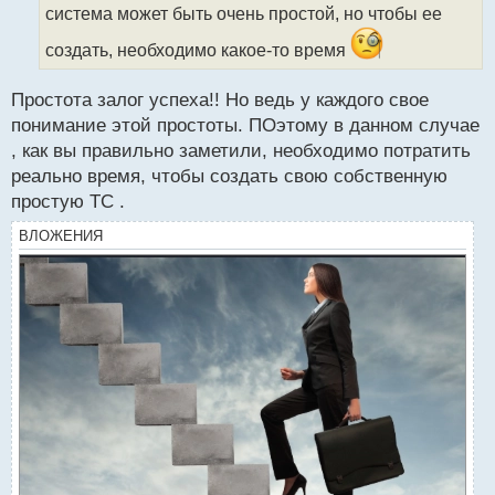
и
система может быть очень простой, но чтобы ее
т
а
создать, необходимо какое-то время
н
н
Простота залог успеха!! Но ведь у каждого свое
ы
понимание этой простоты. ПОэтому в данном случае
й
п
, как вы правильно заметили, необходимо потратить
о
реально время, чтобы создать свою собственную
с
простую ТС .
т
ВЛОЖЕНИЯ