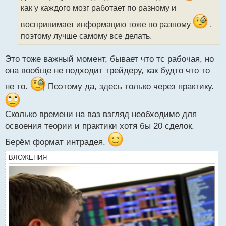
и
как у каждого мозг работает по разному и
т
а
воспринимает информацию тоже по разному
,
н
поэтому лучше самому все делать.
н
ы
Это тоже важный момент, бывает что тс рабочая, но
й
п
она вообще не подходит трейдеру, как будто что то
о
не то.
Поэтому да, здесь только через практику.
с
т
Сколько времени на ваз взгляд необходимо для
освоения теории и практики хотя бы 20 сделок.
Берём формат интрадея.
ВЛОЖЕНИЯ