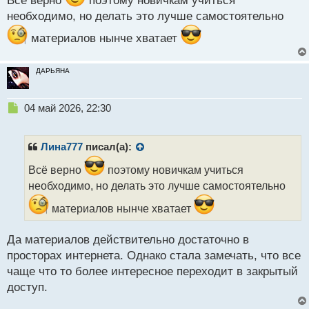
Всё верно
поэтому новичкам учиться
й
необходимо, но делать это лучше самостоятельно
п
о
материалов нынче хватает
с
т
ДАРЬЯНА
Н
04 май 2026, 22:30
е
п
р
Лина777
писал(а):
о
ч
Всё верно
поэтому новичкам учиться
и
необходимо, но делать это лучше самостоятельно
т
а
материалов нынче хватает
н
н
Да материалов действительно достаточно в
ы
просторах интернета. Однако стала замечать, что все
й
п
чаще что то более интересное переходит в закрытый
о
доступ.
с
т