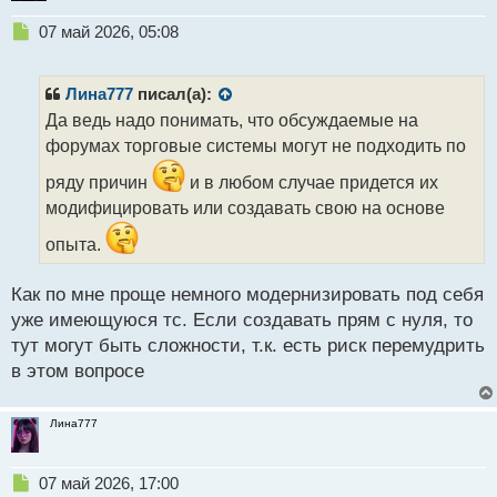
Н
07 май 2026, 05:08
е
п
р
Лина777
писал(а):
о
Да ведь надо понимать, что обсуждаемые на
ч
форумах торговые системы могут не подходить по
и
т
ряду причин
и в любом случае придется их
а
модифицировать или создавать свою на основе
н
н
опыта.
ы
й
п
Как по мне проще немного модернизировать под себя
о
уже имеющуюся тс. Если создавать прям с нуля, то
с
тут могут быть сложности, т.к. есть риск перемудрить
т
в этом вопросе
Лина777
Н
07 май 2026, 17:00