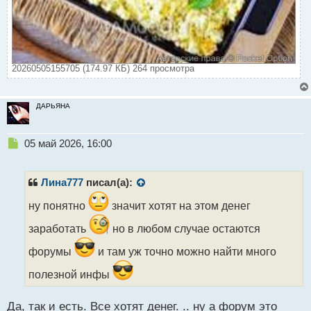
20260505155705 (174.97 КБ) 264 просмотра
ДАРЬЯНА
Н
05 май 2026, 16:00
е
п
р
Лина777
писал(а):
о
ч
ну понятно
значит хотят на этом денег
и
заработать
но в любом случае остаются
т
а
форумы
и там уж точно можно найти много
н
н
полезной инфы
ы
й
п
Да, так и есть. Все хотят денег. .. ну а форум это