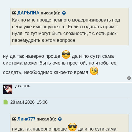
е
п
р
ДАРЬЯНА
писал(а):
о
Как по мне проще немного модернизировать под
ч
себя уже имеющуюся тс. Если создавать прям с
и
т
нуля, то тут могут быть сложности, т.к. есть риск
а
перемудрить в этом вопросе
н
н
ы
ну да так наверно проще
да и по сути сама
й
система может быть очень простой, но чтобы ее
п
о
создать, необходимо какое-то время
с
т
ДАРЬЯНА
Н
28 май 2026, 15:06
е
п
р
Лина777
писал(а):
о
ч
ну да так наверно проще
да и по сути сама