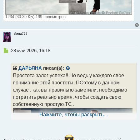
1234 (30.39 КБ) 199 просмотров
Лина777
Н
28 май 2026, 16:18
е
п
р
ДАРЬЯНА
писал(а):
о
Простота залог успеха!! Но ведь у каждого свое
ч
понимание этой простоты. ПОэтому в данном
и
т
случае , как вы правильно заметили, необходимо
а
потратить реально время, чтобы создать свою
н
собственную простую ТС .
н
ы
Нажмите, чтобы раскрыть...
й
п
о
с