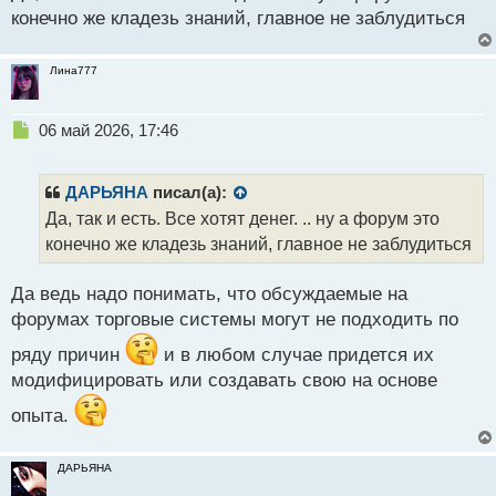
о
конечно же кладезь знаний, главное не заблудиться
с
т
Лина777
Н
06 май 2026, 17:46
е
п
р
ДАРЬЯНА
писал(а):
о
Да, так и есть. Все хотят денег. .. ну а форум это
ч
конечно же кладезь знаний, главное не заблудиться
и
т
а
Да ведь надо понимать, что обсуждаемые на
н
форумах торговые системы могут не подходить по
н
ы
ряду причин
и в любом случае придется их
й
модифицировать или создавать свою на основе
п
о
опыта.
с
т
ДАРЬЯНА