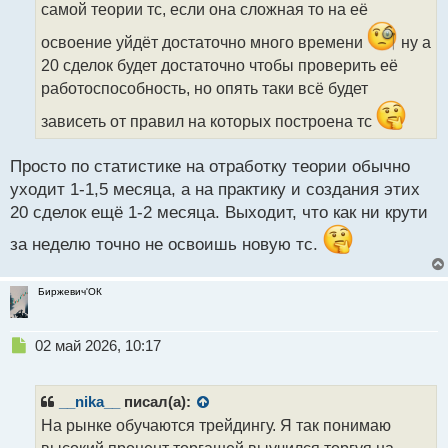
и
самой теории тс, если она сложная то на её
т
а
освоение уйдёт достаточно много времени
ну а
н
20 сделок будет достаточно чтобы проверить её
н
работоспособность, но опять таки всё будет
ы
й
зависеть от правил на которых построена тс
п
о
с
Просто по статистике на отработку теории обычно
т
уходит 1-1,5 месяца, а на практику и создания этих
20 сделок ещё 1-2 месяца. Выходит, что как ни крути
за неделю точно не освоишь новую тс.
Биржевич'ОК
Н
02 май 2026, 10:17
е
п
р
__nika__
писал(а):
о
На рынке обучаются трейдингу. Я так понимаю
ч