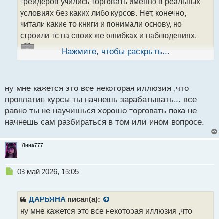
трейдеров учились торговать именно в реальных
и
т
условиях без каких либо курсов. Нет, конечно,
а
читали какие то книги и понимали основу, но
н
строили тс на своих же ошибках и наблюдениях.
н
ы
Нажмите, чтобы раскрыть...
й
Даже не знаю на сколько полезны все эти курсы,
п
о
может в них нет смысла.
с
ну мне кажется это все некоторая иллюзия ,что
т
проплатив курсы ты начнешь зарабатывать... все
равно ты не научишься хорошо торговать пока не
начнешь сам разбираться в том или ином вопросе.
Лина777
Н
03 май 2026, 16:05
е
п
р
ДАРЬЯНА
писал(а):
о
ну мне кажется это все некоторая иллюзия ,что
ч