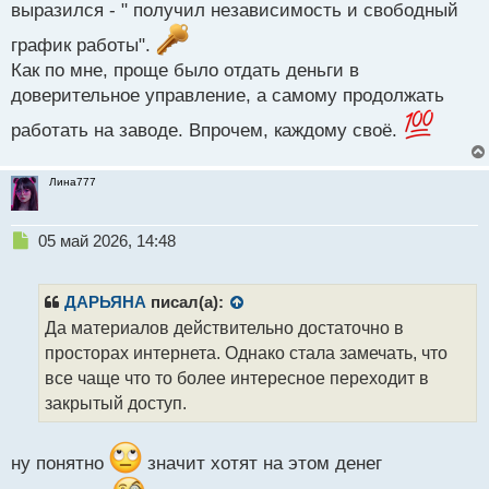
выразился - " получил независимость и свободный
график работы".
Как по мне, проще было отдать деньги в
доверительное управление, а самому продолжать
работать на заводе. Впрочем, каждому своё.
Лина777
Н
05 май 2026, 14:48
е
п
р
ДАРЬЯНА
писал(а):
о
Да материалов действительно достаточно в
ч
просторах интернета. Однако стала замечать, что
и
т
все чаще что то более интересное переходит в
а
закрытый доступ.
н
н
ы
ну понятно
значит хотят на этом денег
й