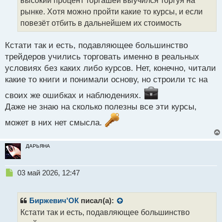
высокий процент торгашей выучился торгуя на
и
т
рынке. Хотя можно пройти какие то курсы, и если
а
повезёт отбить в дальнейшем их стоимость
н
н
Кстати так и есть, подавляющее большинство
ы
й
трейдеров учились торговать именно в реальных
п
условиях без каких либо курсов. Нет, конечно, читали
о
какие то книги и понимали основу, но строили тс на
с
т
своих же ошибках и наблюдениях.
Даже не знаю на сколько полезны все эти курсы,
может в них нет смысла.
ДАРЬЯНА
Н
03 май 2026, 12:47
е
п
р
Биржевич'ОК
писал(а):
о
Кстати так и есть, подавляющее большинство
ч