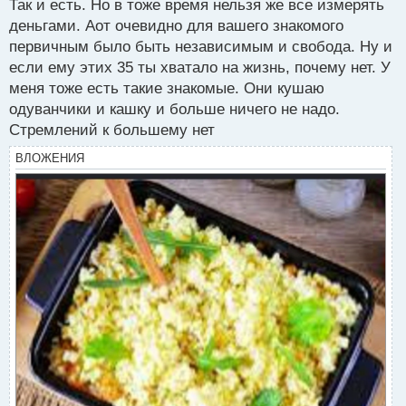
Так и есть. Но в тоже время нельзя же все измерять
т
доверительное управление, а самому продолжать
деньгами. Аот очевидно для вашего знакомого
первичным было быть независимым и свобода. Ну и
работать на заводе. Впрочем, каждому своё.
если ему этих 35 ты хватало на жизнь, почему нет. У
меня тоже есть такие знакомые. Они кушаю
одуванчики и кашку и больше ничего не надо.
Стремлений к большему нет
ВЛОЖЕНИЯ