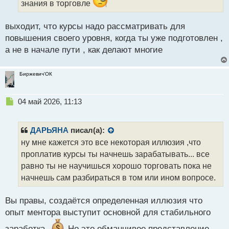
знания в торговле
н
ы
выходит, что курсы надо рассматривать для
й
п
повышения своего уровня, когда ты уже подготовлен ,
о
а не в начале пути , как делают многие
с
т
Биржевич'ОК
Н
04 май 2026, 11:13
е
п
р
ДАРЬЯНА
писал(а):
о
ну мне кажется это все некоторая иллюзия ,что
ч
проплатив курсы ты начнешь зарабатывать... все
и
т
равно ты не научишься хорошо торговать пока не
а
начнешь сам разбираться в том или ином вопросе.
н
н
Вы правы, создаётся определенная иллюзия что
ы
й
опыт ментора выступит основной для стабильного
п
заработка.
Но это обманчивое представление