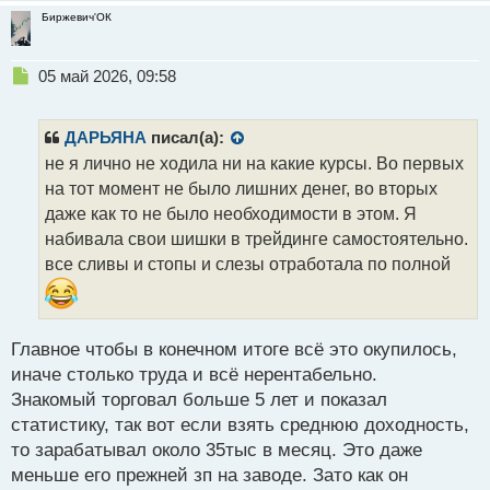
Биржевич'ОК
Н
05 май 2026, 09:58
е
п
р
ДАРЬЯНА
писал(а):
о
не я лично не ходила ни на какие курсы. Во первых
ч
на тот момент не было лишних денег, во вторых
и
т
даже как то не было необходимости в этом. Я
а
набивала свои шишки в трейдинге самостоятельно.
н
все сливы и стопы и слезы отработала по полной
н
ы
й
п
Главное чтобы в конечном итоге всё это окупилось,
о
с
иначе столько труда и всё нерентабельно.
т
Знакомый торговал больше 5 лет и показал
статистику, так вот если взять среднюю доходность,
то зарабатывал около 35тыс в месяц. Это даже
меньше его прежней зп на заводе. Зато как он