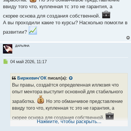
о
с
ввиду того что, купленная тс это не гарантия, а
т
скорее основа для создания собственной.
А вы проходили какие то курсы? Насколько помогли в
развитии?
ДАРЬЯНА
Н
04 май 2026, 11:17
е
п
р
Биржевич'ОК
писал(а):
о
Вы правы, создаётся определенная иллюзия что
ч
опыт ментора выступит основной для стабильного
и
т
заработка.
Но это обманчивое представление
а
ввиду того что, купленная тс это не гарантия, а
н
н
скорее основа для создания собственной.
ы
Нажмите, чтобы раскрыть...
А вы проходили какие то курсы? Насколько помогли
й
п