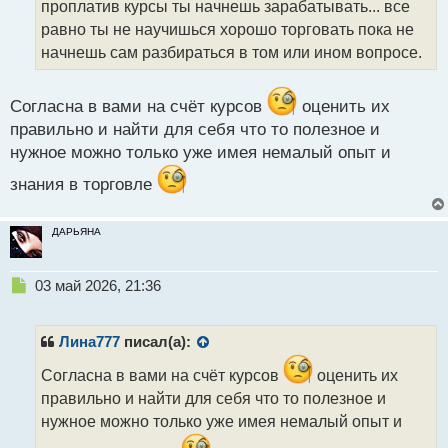
проплатив курсы ты начнешь зарабатывать... все
и
т
равно ты не научишься хорошо торговать пока не
а
начнешь сам разбираться в том или ином вопросе.
н
н
ы
Согласна в вами на счёт курсов
оценить их
й
правильно и найти для себя что то полезное и
п
нужное можно только уже имея немалый опыт и
о
с
знания в торговле
т
ДАРЬЯНА
Н
03 май 2026, 21:36
е
п
р
Лина777
писал(а):
о
ч
Согласна в вами на счёт курсов
оценить их
и
правильно и найти для себя что то полезное и
т
нужное можно только уже имея немалый опыт и
а
н