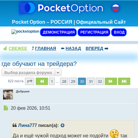
Pocket Option – РОССИЯ | Официальный Сайт
ДЕМОНСТРАЦИЯ
РЕГИСТРАЦИЯ
ВХОД
🍏
СВЕЖЕЕ
⤴️
ГЛАВНАЯ
⬅️
НАЗАД
ВПЕРЕД
➡️
где обучают на трейдера?
Выбор раздела форума
Страница
30
из
32
1
28
29
30
31
32
Пред.
След.
След
622 поста
…
Добрыня
Н
20 фев 2026, 10:51
е
п
р
Лина777
писал(а):
о
ч
Да и ещё чужой подход может не подойти
так