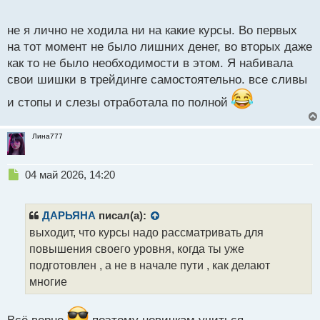
в развитии?
о
с
не я лично не ходила ни на какие курсы. Во первых
т
на тот момент не было лишних денег, во вторых даже
как то не было необходимости в этом. Я набивала
свои шишки в трейдинге самостоятельно. все сливы
и стопы и слезы отработала по полной
Лина777
Н
04 май 2026, 14:20
е
п
р
ДАРЬЯНА
писал(а):
о
выходит, что курсы надо рассматривать для
ч
повышения своего уровня, когда ты уже
и
т
подготовлен , а не в начале пути , как делают
а
многие
н
н
ы