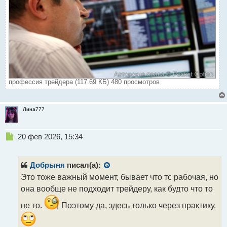
профессия трейдера (117.69 КБ) 480 просмотров
Лина777
Н
20 фев 2026, 15:34
е
п
р
Добрыня
писал(а):
о
Это тоже важный момент, бывает что тс рабочая, но
ч
она вообще не подходит трейдеру, как будто что то
и
т
не то.
Поэтому да, здесь только через практику.
а
н