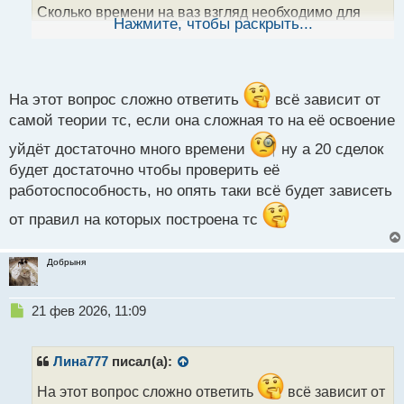
н
Сколько времени на ваз взгляд необходимо для
ы
Нажмите, чтобы раскрыть...
освоения теории и практики хотя бы 20 сделок.
й
п
Берём формат интрадея.
о
с
т
На этот вопрос сложно ответить
всё зависит от
самой теории тс, если она сложная то на её освоение
уйдёт достаточно много времени
ну а 20 сделок
будет достаточно чтобы проверить её
работоспособность, но опять таки всё будет зависеть
от правил на которых построена тс
Добрыня
Н
21 фев 2026, 11:09
е
п
р
Лина777
писал(а):
о
ч
На этот вопрос сложно ответить
всё зависит от