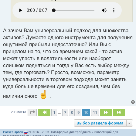
о
ч
и
т
а
н
А зачем Вам универсальный подход для множества
н
активов? Думаете одного инструмента для получения
ы
ощутимой прибыли недостаточно? Или Вы с
й
прицелом на то, что со временем какой - то актив
п
о
может упасть в волатильности или наоборот
с
слишком подняться и тогда у Вас есть выбор между
т
тем, где торговать? Просто, возможно, параметр
универсальности в торговом подходе может занять
куда больше времени для его создания, чем без
наличия оного
.
Страница
10
из
11
1
7
8
9
10
11
Пред.
След.
След.
203 поста
…
Выбор раздела форума
Pocket Option
© 2016—2026. Платформа для трейдинга и инвестиций для
пользователей из России и стран СНГ.