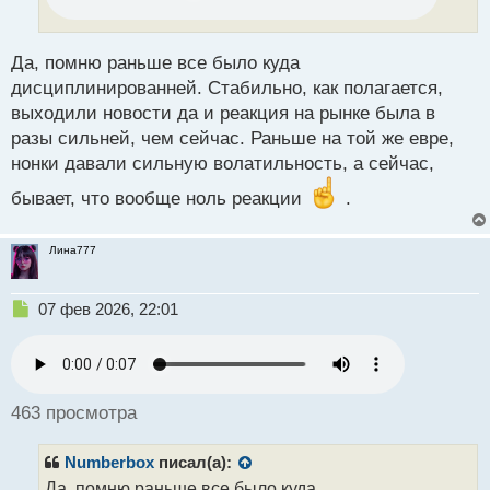
и
т
а
н
Да, помню раньше все было куда
н
дисциплинированней. Стабильно, как полагается,
ы
выходили новости да и реакция на рынке была в
й
разы сильней, чем сейчас. Раньше на той же евре,
п
о
нонки давали сильную волатильность, а сейчас,
с
бывает, что вообще ноль реакции
.
т
Лина777
Н
07 фев 2026, 22:01
е
п
р
о
ч
463 просмотра
и
т
Numberbox
писал(а):
а
н
Да, помню раньше все было куда