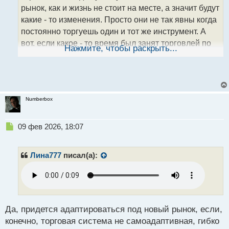
ы
рынок, как и жизнь не стоит на месте, а значит будут
й
какие - то изменения. Просто они не так явны когда
п
о
постоянно торгуешь один и тот же инструмент. А
с
вот, если какое - то время был занят торговлей по
т
Нажмите, чтобы раскрыть...
другим активом, то разность в движении по
времени , при взгляде на прошлый финансовый
инструмент, спустя достаточный период, может
броситься в глаза
.
Numberbox
Н
09 фев 2026, 18:07
е
п
р
Лина777
писал(а):
о
ч
и
т
а
н
Да, придется адаптироваться под новый рынок, если,
н
конечно, торговая система не самоадаптивная, гибко
ы