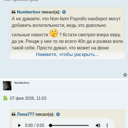
и
т
Numberbox
писал(а):
а
н
А не думаете, что Non-farm Payrolls наоборот могут
н
добавить волатильности, ведь это довольно
ы
й
сильные новости
? Кстати смотрел вчера евру,
п
да уж. Рендж у нее то ли всего 40п да и размах волн
о
такой себе. Просто думал, что может на фоне
с
т
золота и другие активы задвигались, а оказалось
Нажмите, чтобы раскрыть...
нет.
Numberbox
Н
07 фев 2026, 11:03
е
п
р
Лина777
писал(а):
о
ч