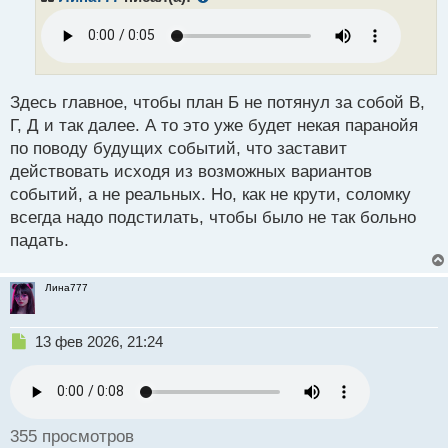
о
ч
и
т
а
н
Здесь главное, чтобы план Б не потянул за собой В,
н
Г, Д и так далее. А то это уже будет некая паранойя
ы
по поводу будущих событий, что заставит
й
действовать исходя из возможных вариантов
п
о
событий, а не реальных. Но, как не крути, соломку
с
всегда надо подстилать, чтобы было не так больно
т
падать.
Лина777
Н
13 фев 2026, 21:24
е
п
р
о
ч
355 просмотров