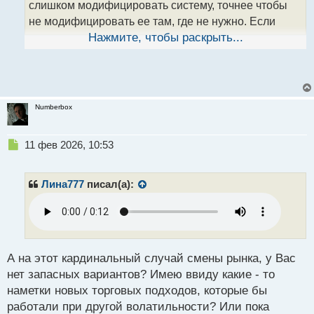
слишком модифицировать систему, точнее чтобы
о
не модифицировать ее там, где не нужно. Если
с
т
рассматривать этот момент на количестве сделок,
Нажмите, чтобы раскрыть...
то это может быть выражено в процентном
соотношение. Допустим есть у Вас оптимальный
показатель в виде 80%, тогда ввести допущение,
допустим в 5%, как допустимое отклонение
.
Numberbox
Н
11 фев 2026, 10:53
е
п
р
Лина777
писал(а):
о
ч
и
т
а
н
А на этот кардинальный случай смены рынка, у Вас
н
нет запасных вариантов? Имею ввиду какие - то
ы
наметки новых торговых подходов, которые бы
й
работали при другой волатильности? Или пока
п