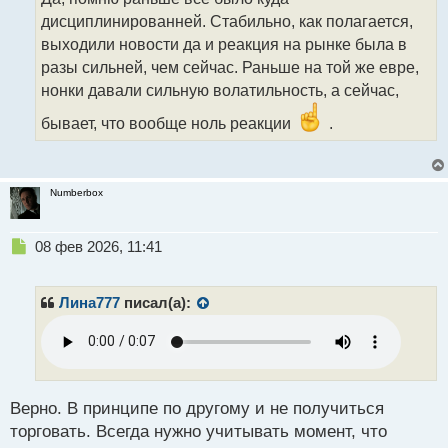
н
дисциплинированней. Стабильно, как полагается,
ы
выходили новости да и реакция на рынке была в
й
разы сильней, чем сейчас. Раньше на той же евре,
п
о
нонки давали сильную волатильность, а сейчас,
с
т
бывает, что вообще ноль реакции
.
Numberbox
Н
08 фев 2026, 11:41
е
п
р
Лина777
писал(а):
о
ч
и
т
а
н
Верно. В принципе по другому и не получиться
н
торговать. Всегда нужно учитывать момент, что
ы