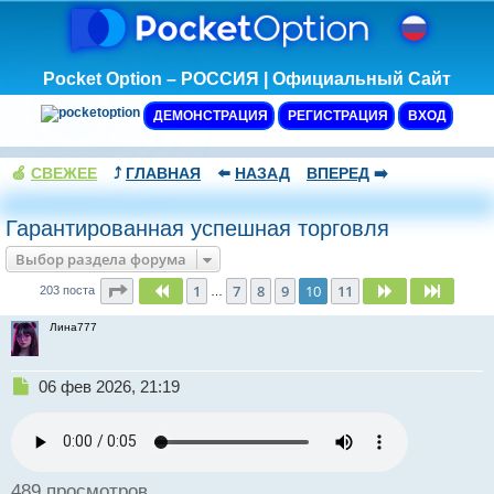
Pocket Option – РОССИЯ | Официальный Сайт
ДЕМОНСТРАЦИЯ
РЕГИСТРАЦИЯ
ВХОД
🍏
СВЕЖЕЕ
⤴️
ГЛАВНАЯ
⬅️
НАЗАД
ВПЕРЕД
➡️
Гарантированная успешная торговля
Выбор раздела форума
Страница
10
из
11
1
7
8
9
10
11
Пред.
След.
След.
203 поста
…
Лина777
Н
06 фев 2026, 21:19
е
п
р
о
ч
489 просмотров