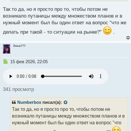
а
н
Так то да, но я просто про то, чтобы потом не
н
возникало путаницы между множеством планов и в
ы
нужный момент был бы один ответ на вопрос "что же
й
п
делать при такой - то ситуации на рынке?"
.
о
с
т
Лина777
Н
15 фев 2026, 22:05
е
п
р
о
ч
341 просмотр
и
т
Numberbox
писал(а):
а
н
Так то да, но я просто про то, чтобы потом не
н
возникало путаницы между множеством планов и в
ы
нужный момент был бы один ответ на вопрос "что
й
п