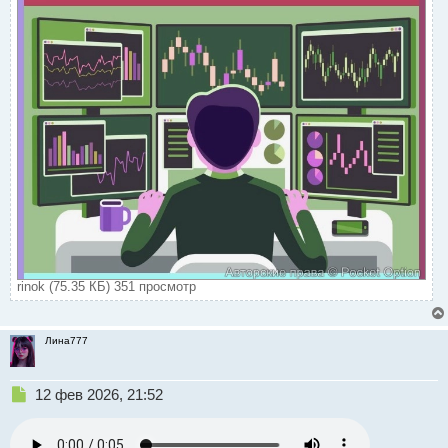
rinok (75.35 КБ) 351 просмотр
Лина777
Н
12 фев 2026, 21:52
е
п
р