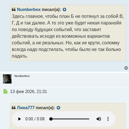
и
т
Numberbox
писал(а):
а
н
Здесь главное, чтобы план Б не потянул за собой В,
н
Г, Д и так далее. А то это уже будет некая паранойя
ы
по поводу будущих событий, что заставит
й
действовать исходя из возможных вариантов
п
о
событий, а не реальных. Но, как не крути, соломку
с
всегда надо подстилать, чтобы было не так больно
т
падать.
Numberbox
Н
13 фев 2026, 21:31
е
п
р
Лина777
писал(а):
о
ч
и
т