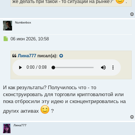
же делать при такой - то ситуации на рынке?"
.
о
с
т
Numberbox
Н
06 июн 2026, 10:58
е
п
р
Лина777
писал(а):
о
ч
и
т
а
н
И как результаты? Получилось что - то
н
сконструировать для торговли криптовалютой или
ы
пока отбросили эту идею и сконцентрировались на
й
п
других активах
?
о
с
т
Лина777