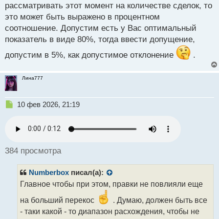
рассматривать этот момент на количестве сделок, то
т
это может быть выражено в процентном
соотношение. Допустим есть у Вас оптимальный
показатель в виде 80%, тогда ввести допущение,
допустим в 5%, как допустимое отклонение
.
Лина777
Н
10 фев 2026, 21:19
е
п
р
о
ч
384 просмотра
и
т
Numberbox
писал(а):
а
н
Главное чтобы при этом, правки не повлияли еще
н
на больший перекос
. Думаю, должен быть все
ы
й
- таки какой - то диапазон расхождения, чтобы не
п