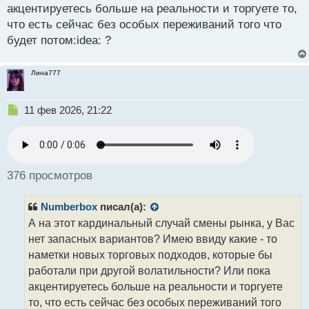
о
акцентируетесь больше на реальности и торгуете то,
с
что есть сейчас без особых переживаний того что
т
будет потом:idea: ?
Лина777
Н
11 фев 2026, 21:22
е
п
р
о
ч
376 просмотров
и
т
Numberbox
писал(а):
а
н
А на этот кардинальный случай смены рынка, у Вас
н
нет запасных вариантов? Имею ввиду какие - то
ы
наметки новых торговых подходов, которые бы
й
работали при другой волатильности? Или пока
п
о
акцентируетесь больше на реальности и торгуете
с
то, что есть сейчас без особых переживаний того
т