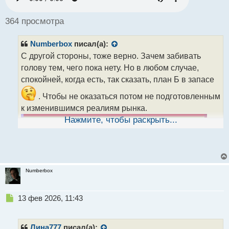
о
ч
364 просмотра
и
т
Numberbox
писал(а):
а
н
С другой стороны, тоже верно. Зачем забивать
н
голову тем, чего пока нету. Но в любом случае,
ы
спокойней, когда есть, так сказать, план Б в запасе
й
п
. Чтобы не оказаться потом не подготовленным
о
к изменившимся реалиям рынка.
с
т
Нажмите, чтобы раскрыть...
Numberbox
Н
13 фев 2026, 11:43
е
п
р
Лина777
писал(а):