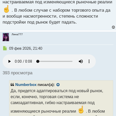
настраиваемая под изменяющиеся рыночные реалии
й
п
. В любом случае с набором торгового опыта да
о
и вообще насмотренности, степень сложности
с
подстройки под рынок будет падать.
т
Лина777
Н
09 фев 2026, 21:40
е
п
р
о
ч
393 просмотра
и
т
Numberbox
писал(а):
а
н
Да, придется адаптироваться под новый рынок,
н
если, конечно, торговая система не
ы
самоадаптивная, гибко настраиваемая под
й
п
изменяющиеся рыночные реалии
. В любом
о