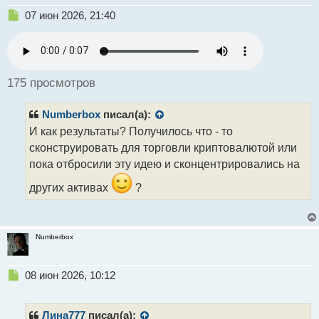
Н
07 июн 2026, 21:40
е
п
р
о
ч
175 просмотров
и
т
Numberbox
писал(а):
а
н
И как результаты? Получилось что - то
н
сконструировать для торговли криптовалютой или
ы
пока отбросили эту идею и сконцентрировались на
й
п
других активах
?
о
с
т
Numberbox
Н
08 июн 2026, 10:12
е
п
р
Лина777
писал(а):