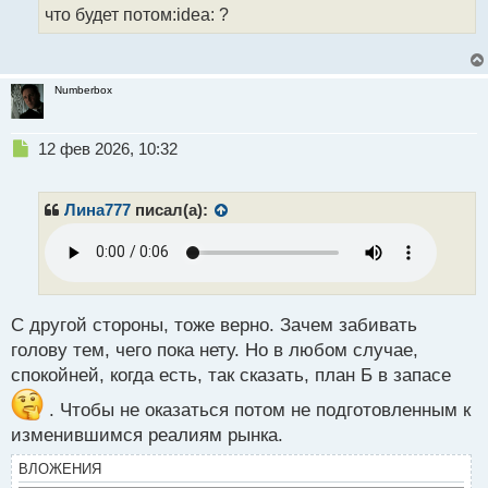
что будет потом:idea: ?
Numberbox
Н
12 фев 2026, 10:32
е
п
р
Лина777
писал(а):
о
ч
и
т
а
н
С другой стороны, тоже верно. Зачем забивать
н
голову тем, чего пока нету. Но в любом случае,
ы
спокойней, когда есть, так сказать, план Б в запасе
й
п
. Чтобы не оказаться потом не подготовленным к
о
изменившимся реалиям рынка.
с
т
ВЛОЖЕНИЯ