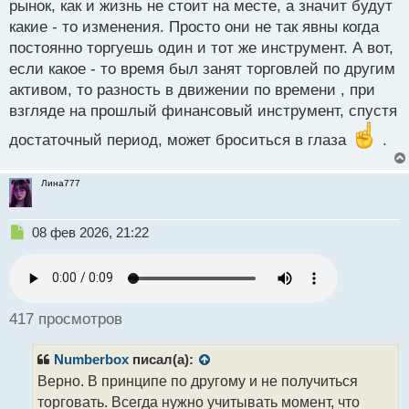
рынок, как и жизнь не стоит на месте, а значит будут
й
какие - то изменения. Просто они не так явны когда
п
о
постоянно торгуешь один и тот же инструмент. А вот,
с
если какое - то время был занят торговлей по другим
т
активом, то разность в движении по времени , при
взгляде на прошлый финансовый инструмент, спустя
достаточный период, может броситься в глаза
.
Лина777
Н
08 фев 2026, 21:22
е
п
р
о
ч
417 просмотров
и
т
Numberbox
писал(а):
а
н
Верно. В принципе по другому и не получиться
н
торговать. Всегда нужно учитывать момент, что