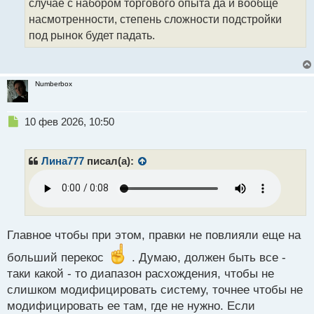
случае с набором торгового опыта да и вообще
с
т
насмотренности, степень сложности подстройки
под рынок будет падать.
Numberbox
Н
10 фев 2026, 10:50
е
п
р
Лина777
писал(а):
о
ч
и
т
а
н
Главное чтобы при этом, правки не повлияли еще на
н
больший перекос
. Думаю, должен быть все -
ы
й
таки какой - то диапазон расхождения, чтобы не
п
слишком модифицировать систему, точнее чтобы не
о
модифицировать ее там, где не нужно. Если
с