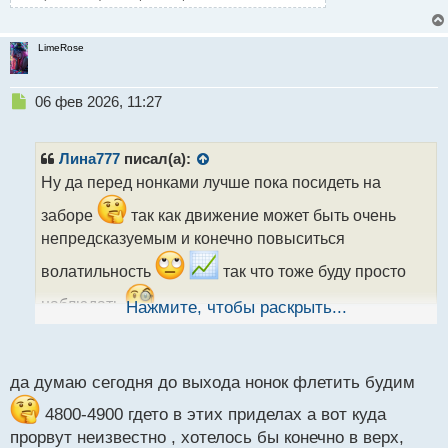
LimeRose
Н
06 фев 2026, 11:27
е
п
р
Лина777
писал(а):
о
Ну да перед нонками лучше пока посидеть на
ч
и
заборе
так как движение может быть очень
т
непредсказуемым и конечно повыситься
а
н
волатильность
так что тоже буду просто
н
ы
наблюдать
Нажмите, чтобы раскрыть...
й
п
о
с
да думаю сегодня до выхода нонок флетить будим
т
4800-4900 гдето в этих приделах а вот куда
прорвут неизвестно , хотелось бы конечно в верх,