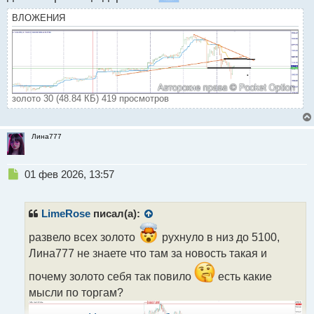
ВЛОЖЕНИЯ
золото 30 (48.84 КБ) 419 просмотров
Лина777
Н
01 фев 2026, 13:57
е
п
р
LimeRose
писал(а):
о
ч
развело всех золото
рухнуло в низ до 5100,
и
Лина777 не знаете что там за новость такая и
т
а
почему золото себя так повило
есть какие
н
мысли по торгам?
н
ы