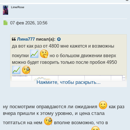
LimeRose
Н
07 фев 2026, 10:56
е
п
р
Лина777
писал(а):
о
да вот как раз от 4800 мне кажется и возможны
ч
и
покупки
но о большом движении вверх
т
можно будет говорить только после пробоя 4950
а
н
н
ы
Нажмите, чтобы раскрыть...
й
п
о
с
т
ну посмотрим оправдаются ли ожидания
как раз
вчера пришли к этому уровню, и цена стала
топтаться на нем
вполне возможно, что в