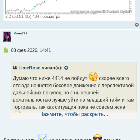
2.2 (53.51 КБ) 404 просмотра
Лина777
Н
03 фев 2026, 14:41
е
п
р
LimeRose
писал(а):
о
ч
Думаю что ниже 4414 не пойдут
скорее всего
и
отсюда начнется боковое движение с перспективой
т
дальнейших покупок, но с нынешней
а
волатильностью лучше уйти на младший тайм и там
н
н
торговать, так как ситуация пока не совсем ясна
ы
Нажмите, чтобы раскрыть...
й
п
о
с
т