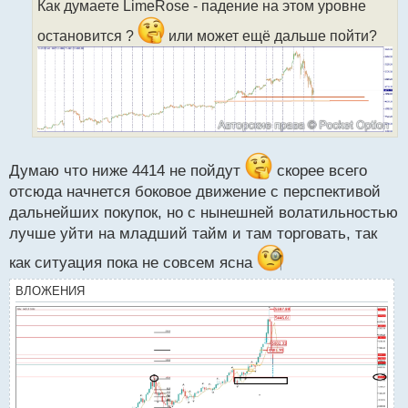
Как думаете LimeRose - падение на этом уровне
ч
и
остановится ?
или может ещё дальше пойти?
т
а
н
н
ы
й
п
о
Думаю что ниже 4414 не пойдут
скорее всего
с
отсюда начнется боковое движение с перспективой
т
дальнейших покупок, но с нынешней волатильностью
лучше уйти на младший тайм и там торговать, так
как ситуация пока не совсем ясна
ВЛОЖЕНИЯ