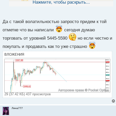
ы
Нажмите, чтобы раскрыть...
6000
й
п
о
с
Да с такой волатильностью запросто придем к той
т
отметке что вы написали
сегодня думаю
торговать от уровней 5445-5590
но если честно и
покупать и продавать как то уже страшно
ВЛОЖЕНИЯ
29 (37.42 КБ) 437 просмотров
Лина777