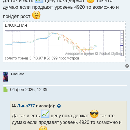
Да так и есть
цену пока держат
так что
думаю если продавят уровень 4920 то возможно и
пойдёт рост
ВЛОЖЕНИЯ
золото тренд 3 (43.97 КБ) 399 просмотров
LimeRose
Н
04 фев 2026, 12:39
е
п
р
Лина777
писал(а):
о
ч
Да так и есть
цену пока держат
так что
и
думаю если продавят уровень 4920 то возможно и
т