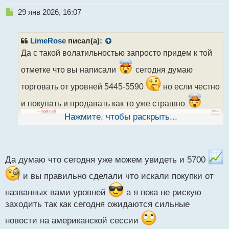
Н
29 янв 2026, 16:07
е
п
р
LimeRose
писал(а):
о
Да с такой волатильностью запросто придем к той
ч
и
отметке что вы написали
сегодня думаю
т
а
торговать от уровней 5445-5590
но если честно
н
и покупать и продавать как то уже страшно
н
ы
Нажмите, чтобы раскрыть...
й
п
о
с
т
Да думаю что сегодня уже можем увидеть и 5700
и вы правильно сделали что искали покупки от
названных вами уровней
а я пока не рискую
заходить так как сегодня ожидаются сильные
новости на американской сессии