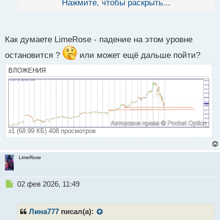
Нажмите, чтобы раскрыть...
й
п
о
с
Как думаете LimeRose - падение на этом уровне
т
остановится ?
или может ещё дальше пойти?
ВЛОЖЕНИЯ
з1 (68.99 КБ) 408 просмотров
LimeRose
Н
02 фев 2026, 11:49
е
п
р
Лина777
писал(а):
о