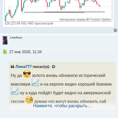
з26 (23.64 КБ) 460 просмотров
LimeRose
Н
27 янв 2026, 11:34
е
п
р
Лина777
писал(а):
о
ч
Ну да
золото вновь обновило исторический
и
максимум
и на европе виден хороший боковик
т
а
ну а куда пойдёт будет видно на американской
н
н
сессии
думаю что могут вновь обновить хай
ы
Нажмите, чтобы раскрыть...
й
так большинство ждёт именно закрытие гэпа
п
о