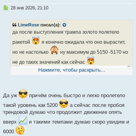
Н
28 янв 2026, 21:10
е
п
р
LimeRose
писал(а):
о
да после выступления трампа золото полетело
ч
и
ракетой
я конечно ожидала что оно вырастит,
т
а
но не настолько
ну максимум до 5150 -5170 но
н
не до таких значений как сейчас
н
ы
Нажмите, чтобы раскрыть...
й
п
о
с
т
Да уж
причём очень быстро и легко пролетело
такой уровень как 5200
а сейчас после пробоя
трендовой думаю что продолжит движение опять
вверх
и такими темпами думаю скоро увидим и
6000