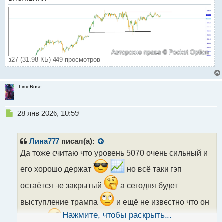
з27 (31.98 КБ) 449 просмотров
LimeRose
Н
28 янв 2026, 10:59
е
п
р
Лина777
писал(а):
о
Да тоже считаю что уровень 5070 очень сильный и
ч
и
его хорошо держат
но всё таки гэп
т
а
остаётся не закрытый
а сегодня будет
н
выступление трампа
и ещё не известно что он
н
ы
Нажмите, чтобы раскрыть...
скажет
так что вполне возможно на этом фоне
й