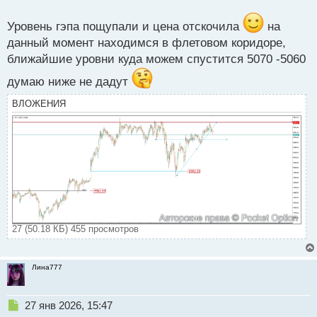
с
т
Уровень гэпа пощупали и цена отскочила
на
данный момент находимся в флетовом коридоре,
ближайшие уровни куда можем спустится 5070 -5060
думаю ниже не дадут
ВЛОЖЕНИЯ
27 (50.18 КБ) 455 просмотров
Лина777
Н
27 янв 2026, 15:47