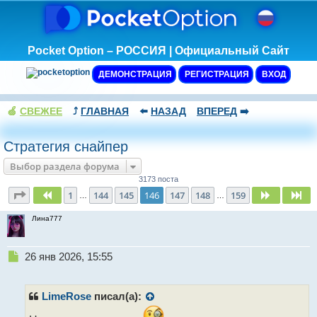
Pocket Option – РОССИЯ | Официальный Сайт
ДЕМОНСТРАЦИЯ
РЕГИСТРАЦИЯ
ВХОД
🍏
СВЕЖЕЕ
⤴️
ГЛАВНАЯ
⬅️
НАЗАД
ВПЕРЕД
➡️
Стратегия снайпер
Выбор раздела форума
3173 поста
Страница
146
из
159
1
144
145
146
147
148
159
Пред.
След.
Сл
…
…
Лина777
Н
26 янв 2026, 15:55
е
п
р
LimeRose
писал(а):
о