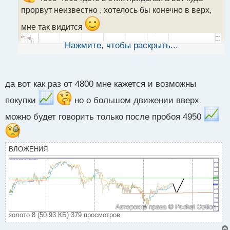
т
прорвут неизвестно , хотелось бы конечно в верх,
а
н
мне так видится
н
ы
Нажмите, чтобы раскрыть...
й
п
о
с
да вот как раз от 4800 мне кажется и возможны
т
покупки
но о большом движении вверх
можно будет говорить только после пробоя 4950
ВЛОЖЕНИЯ
золото 8 (50.93 КБ) 379 просмотров