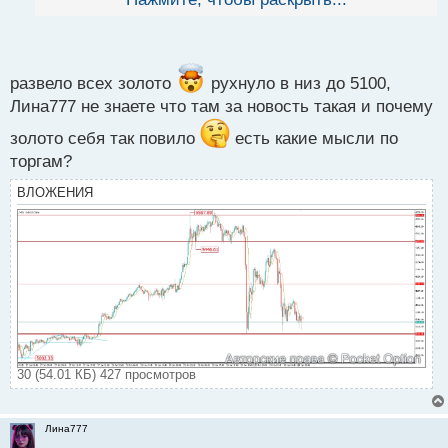
й
п
о
с
т
развело всех золото
рухнуло в низ до 5100,
Лина777 не знаете что там за новость такая и почему
золото себя так повило
есть какие мысли по
торгам?
ВЛОЖЕНИЯ
30 (54.01 КБ) 427 просмотров
Лина777