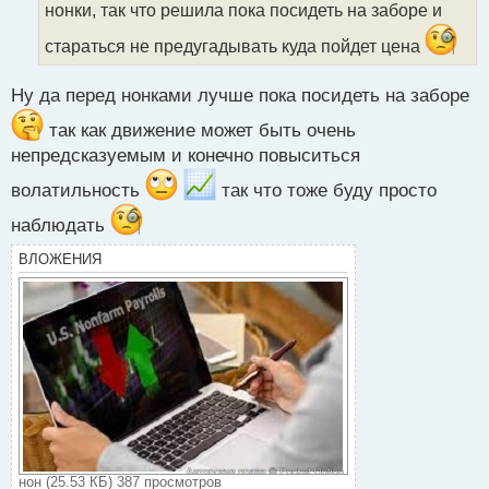
нонки, так что решила пока посидеть на заборе и
а
н
стараться не предугадывать куда пойдет цена
н
ы
Ну да перед нонками лучше пока посидеть на заборе
й
п
так как движение может быть очень
о
непредсказуемым и конечно повыситься
с
т
волатильность
так что тоже буду просто
наблюдать
ВЛОЖЕНИЯ
нон (25.53 КБ) 387 просмотров