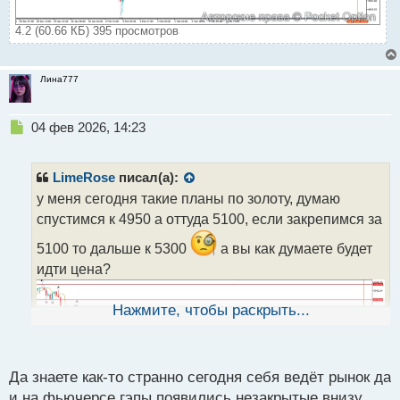
4.2 (60.66 КБ) 395 просмотров
Лина777
Н
04 фев 2026, 14:23
е
п
р
LimeRose
писал(а):
о
у меня сегодня такие планы по золоту, думаю
ч
спустимся к 4950 а оттуда 5100, если закрепимся за
и
т
5100 то дальше к 5300
а вы как думаете будет
а
идти цена?
н
н
ы
Нажмите, чтобы раскрыть...
й
п
о
с
Да знаете как-то странно сегодня себя ведёт рынок да
т
и на фьючерсе гэпы появились незакрытые внизу