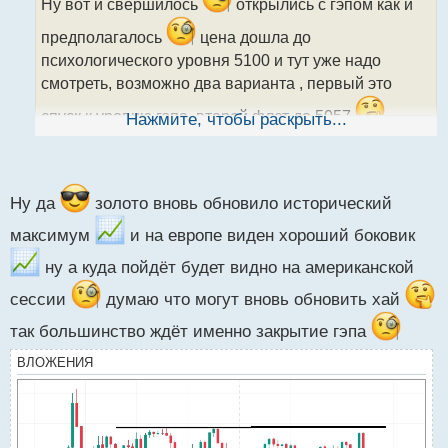
ч
Ну вот и свершилось
открылись с гэпом как и
и
предполагалось
цена дошла до
т
а
психологического уровня 5100 и тут уже надо
н
смотреть, возможно два варианта , первый это
н
ы
спуск к уровню гэпа, второй флет до 5057
Нажмите, чтобы раскрыть...
й
п
о
с
т
Ну да
золото вновь обновило исторический
максимум
и на европе виден хороший боковик
ну а куда пойдёт будет видно на американской
сессии
думаю что могут вновь обновить хай
так большинство ждёт именно закрытие гэпа
ВЛОЖЕНИЯ