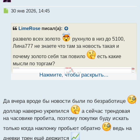
Н
30 янв 2026, 14:45
е
п
р
LimeRose
писал(а):
о
ч
развело всех золото
рухнуло в низ до 5100,
и
Лина777 не знаете что там за новость такая и
т
а
почему золото себя так повило
есть какие
н
мысли по торгам?
н
ы
Нажмите, чтобы раскрыть...
й
п
о
с
т
Да вчера вроде бы новости были по безработице
доллар наверно укрепился
а сейчас трендовая
на часовике пробита, поэтому покупки буду искать
только когда наклонку пробьют обратно
ведь на
дневки трен ещё держится