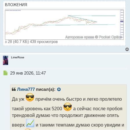
ВЛОЖЕНИЯ
з 28 (40.7 КБ) 439 просмотров
LimeRose
Н
29 янв 2026, 11:47
е
п
р
Лина777
писал(а):
о
ч
Да уж
причём очень быстро и легко пролетело
и
такой уровень как 5200
а сейчас после пробоя
т
а
трендовой думаю что продолжит движение опять
н
вверх
и такими темпами думаю скоро увидим и
н