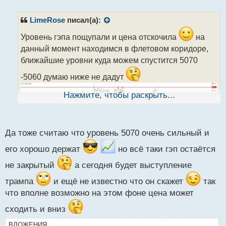
е
п
р
LimeRose
писал(а):
о
ч
Уровень гэпа пощупали и цена отскочила
на
и
данный момент находимся в флетовом коридоре,
т
ближайшие уровни куда можем спустится 5070
а
н
-5060 думаю ниже не дадут
н
ы
Нажмите, чтобы раскрыть...
й
п
о
с
Да тоже считаю что уровень 5070 очень сильный и
т
его хорошо держат
но всё таки гэп остаётся
не закрытый
а сегодня будет выступление
трампа
и ещё не известно что он скажет
так
что вполне возможно на этом фоне цена может
сходить и вниз
ВЛОЖЕНИЯ