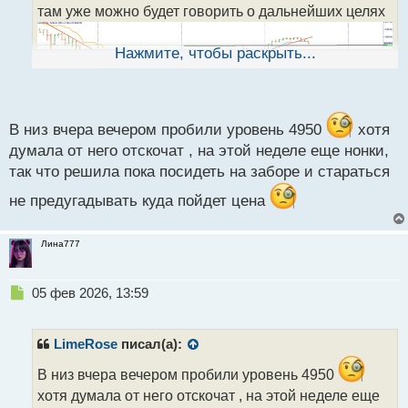
там уже можно будет говорить о дальнейших целях
н
н
ы
Нажмите, чтобы раскрыть...
й
п
о
с
т
В низ вчера вечером пробили уровень 4950
хотя
думала от него отскочат , на этой неделе еще нонки,
так что решила пока посидеть на заборе и стараться
не предугадывать куда пойдет цена
Лина777
Н
05 фев 2026, 13:59
е
п
р
LimeRose
писал(а):
о
ч
В низ вчера вечером пробили уровень 4950
и
хотя думала от него отскочат , на этой неделе еще
т