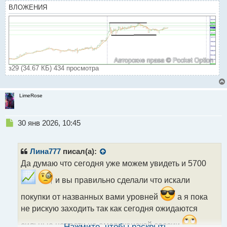
ВЛОЖЕНИЯ
з29 (34.67 КБ) 434 просмотра
LimeRose
Н
30 янв 2026, 10:45
е
п
р
Лина777
писал(а):
о
Да думаю что сегодня уже можем увидеть и 5700
ч
и
и вы правильно сделали что искали
т
а
покупки от названных вами уровней
а я пока
н
не рискую заходить так как сегодня ожидаются
н
ы
сильные новости на американской сессии
Нажмите, чтобы раскрыть...