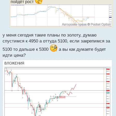
а
пойдёт рост
н
н
ы
й
п
о
с
у меня сегодня такие планы по золоту, думаю
т
спустимся к 4950 а оттуда 5100, если закрепимся за
5100 то дальше к 5300
а вы как думаете будет
идти цена?
ВЛОЖЕНИЯ