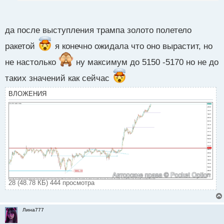
п
цена может сходить и вниз
о
с
да после выступления трампа золото полетело
т
ракетой
я конечно ожидала что оно вырастит, но
не настолько
ну максимум до 5150 -5170 но не до
таких значений как сейчас
ВЛОЖЕНИЯ
28 (48.78 КБ) 444 просмотра
Лина777