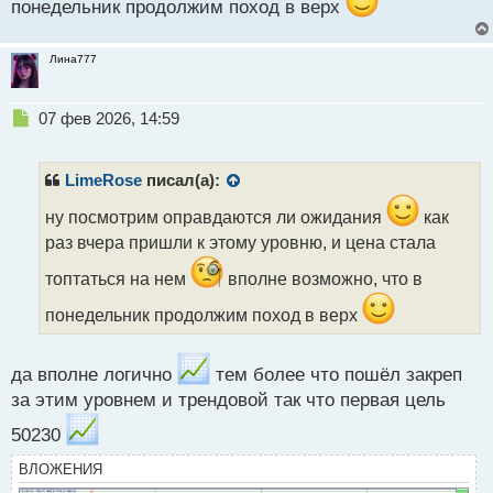
понедельник продолжим поход в верх
Лина777
Н
07 фев 2026, 14:59
е
п
р
LimeRose
писал(а):
о
ч
ну посмотрим оправдаются ли ожидания
как
и
раз вчера пришли к этому уровню, и цена стала
т
а
топтаться на нем
вполне возможно, что в
н
понедельник продолжим поход в верх
н
ы
й
да вполне логично
тем более что пошёл закреп
п
о
за этим уровнем и трендовой так что первая цель
с
т
50230
ВЛОЖЕНИЯ