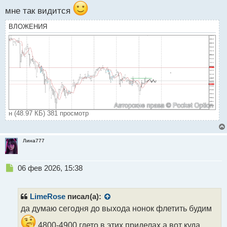
мне так видится
ВЛОЖЕНИЯ
н (48.97 КБ) 381 просмотр
Лина777
Н
06 фев 2026, 15:38
е
п
р
LimeRose
писал(а):
о
да думаю сегодня до выхода нонок флетить будим
ч
и
4800-4900 гдето в этих приделах а вот куда