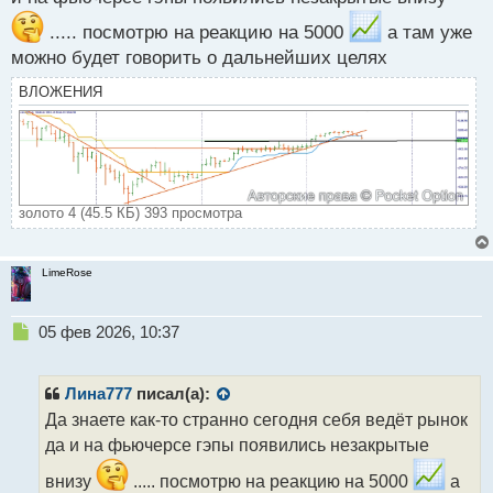
..... посмотрю на реакцию на 5000
а там уже
можно будет говорить о дальнейших целях
ВЛОЖЕНИЯ
золото 4 (45.5 КБ) 393 просмотра
LimeRose
Н
05 фев 2026, 10:37
е
п
р
Лина777
писал(а):
о
Да знаете как-то странно сегодня себя ведёт рынок
ч
да и на фьючерсе гэпы появились незакрытые
и
т
внизу
..... посмотрю на реакцию на 5000
а
а