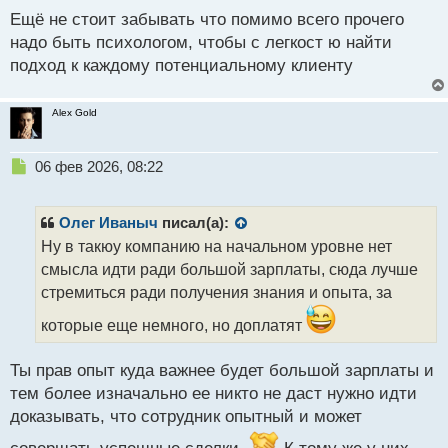
с
Ещё не стоит забывать что помимо всего прочего
т
надо быть психологом, чтобы с легкост ю найти
подход к каждому потенциальному клиенту
Alex Gold
Н
06 фев 2026, 08:22
е
п
р
Олег Иваныч
писал(а):
о
Ну в такюу компанию на начальном уровне нет
ч
смысла идти ради большой зарплаты, сюда лучше
и
т
стремиться ради получения знания и опыта, за
а
которые еще немного, но доплатят
н
н
ы
Ты прав опыт куда важнее будет большой зарплаты и
й
тем более изначально ее никто не даст нужно идти
п
доказывать, что сотрудник опытный и может
о
с