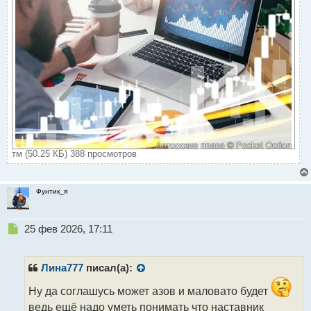
тм (50.25 КБ) 388 просмотров
Фунтик_я
Н
25 фев 2026, 17:11
е
п
р
Лина777
писал(а):
о
ч
Ну да соглашусь может азов и маловато будет
и
ведь ещё надо уметь понимать что наставник