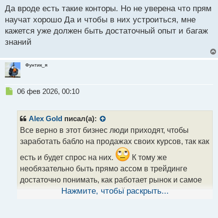
п
Да вроде есть такие конторы. Но не уверена что прям
о
научат хорошо Да и чтобы в них устроиться, мне
с
кажется уже должен быть достаточный опыт и багаж
т
знаний
Фунтик_я
Н
06 фев 2026, 00:10
е
п
р
Alex Gold
писал(а):
о
Все верно в этот бизнес люди приходят, чтобы
ч
заработать бабло на продажах своих курсов, так как
и
т
есть и будет спрос на них.
К тому же
а
необязательно быть прямо ассом в трейдинге
н
н
достаточно понимать, как работает рынок и самое
ы
главное иметь подвешенный язык, что при
Нажмите, чтобы раскрыть...
й
неудачных сделках уметь их обставить так, что это
п
о
ничего страшного с кем не бывает.