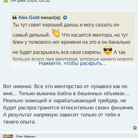
04 фев 2026, 09:32
е
п
р
Alex Gold
писал(а):
о
Ты тут совет хороший даешь и могу сказать он
ч
и
самый дельный.
Что касается ментора, но тут
т
блин у толкового нет времени на это и он банально
а
н
не будет раскрывать все свои секреты.
А так
н
больше всего лже менторов, которые ничего нового
ы
Нажмите, чтобы раскрыть...
особо не научат только можно потерять время и
й
п
бабки.
о
с
Вот именно. Все это менторство от лукавого как по
т
мне... Только выкачка бабла в бешенных объемах...
Реально знающий и зарабатывающий трейдер, не
будет распространятся относительно своих фишечек.
А результат напрямую зависит только от тебя и
твоего опыта.
Олег Иваныч