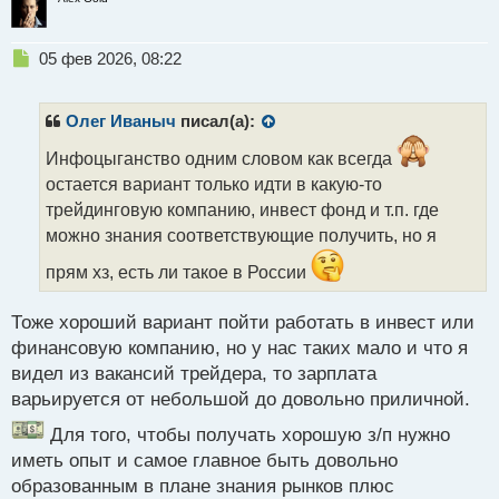
Н
05 фев 2026, 08:22
е
п
р
Олег Иваныч
писал(а):
о
ч
Инфоцыганство одним словом как всегда
и
остается вариант только идти в какую-то
т
трейдинговую компанию, инвест фонд и т.п. где
а
можно знания соответствующие получить, но я
н
н
прям хз, есть ли такое в России
ы
й
п
Тоже хороший вариант пойти работать в инвест или
о
финансовую компанию, но у нас таких мало и что я
с
видел из вакансий трейдера, то зарплата
т
варьируется от небольшой до довольно приличной.
Для того, чтобы получать хорошую з/п нужно
иметь опыт и самое главное быть довольно
образованным в плане знания рынков плюс