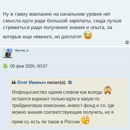
п
обязательно должно быть бэкграунд успешных
о
с
Ну в такюу компанию на начальном уровне нет
сделок.
т
смысла идти ради большой зарплаты, сюда лучше
стремиться ради получения знания и опыта, за
которые еще немного, но доплатят
Фунтик_я
Н
06 фев 2026, 00:07
е
п
р
Олег Иваныч
писал(а):
о
ч
Инфоцыганство одним словом как всегда
и
остается вариант только идти в какую-то
т
трейдинговую компанию, инвест фонд и т.п. где
а
можно знания соответствующие получить, но я
н
н
прям хз, есть ли такое в России
ы
й