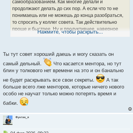
самообразованием. Как многие делали и
и
т
продолжают делать до сих пор. А если что то не
а
понимаешь или не можешь до конца разобраться,
н
то спросить у коллег совета. Так действительно
н
проще и быстрее. Ну и продуктивнее, наверное
ы
Нажмите, чтобы раскрыть...
й
п
о
с
Ты тут совет хороший даешь и могу сказать он
т
самый дельный.
Что касается ментора, но тут
блин у толкового нет времени на это и он банально
не будет раскрывать все свои секреты.
А так
больше всего лже менторов, которые ничего нового
особо не научат только можно потерять время и
бабки.
Фунтик_я
Н