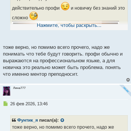
т
а
действительно профи
и новичку без знаний это
н
сложно
н
ы
Нажмите, чтобы раскрыть...
й
п
о
с
тоже верно, но помимо всего прочего, надо же
т
понимать что тебе будут говорить. профи обычно и
выражаются на профессиональном языке, а для
новичка это реально может быть проблема. понять
что именно ментор преподносит.
Лина777
Н
26 фев 2026, 13:46
е
п
р
Фунтик_я
писал(а):
о
тоже верно, но помимо всего прочего, надо же
ч