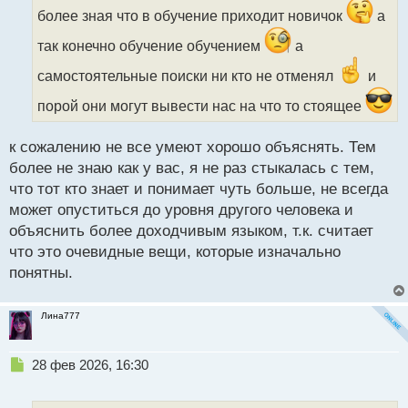
и
более зная что в обучение приходит новичок
а
т
а
так конечно обучение обучением
а
н
самостоятельные поиски ни кто не отменял
и
н
ы
порой они могут вывести нас на что то стоящее
й
п
о
к сожалению не все умеют хорошо объяснять. Тем
с
более не знаю как у вас, я не раз стыкалась с тем,
т
что тот кто знает и понимает чуть больше, не всегда
может опуститься до уровня другого человека и
объяснить более доходчивым языком, т.к. считает
что это очевидные вещи, которые изначально
понятны.
Лина777
Н
28 фев 2026, 16:30
е
п