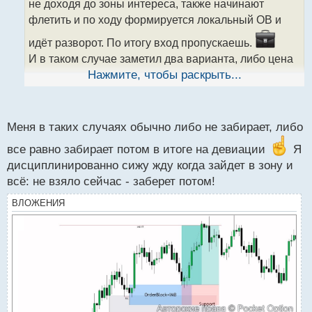
не доходя до зоны интереса, также начинают
и
т
флетить и по ходу формируется локальный ОВ и
а
идёт разворот. По итогу вход пропускаешь.
н
н
И в таком случае заметил два варианта, либо цена
ы
продолжает движение и не возвращается в
Нажмите, чтобы раскрыть...
й
прежнюю зону интереса, либо доходит до
п
ближайшей поддержки, получает реакцию и
о
с
возвращается обратно в зону флета откуда и пошло
Меня в таких случаях обычно либо не забирает, либо
т
движение, но потом пробивает эту зону. Тогда
все равно забирает потом в итоге на девиации
Я
обычно выбивает в б/у.
дисциплинированно сижу жду когда зайдет в зону и
А вот с чем это связано ? я так понял, в какой то
всё: не взяло сейчас - заберет потом!
недостаточности ликвидности, типа цене нехватает
ВЛОЖЕНИЯ
топлива для дальнейшего движения?!