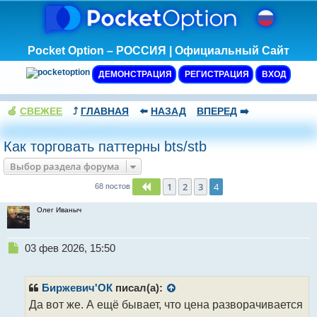
Pocket Option – РОССИЯ | Официальный Сайт
ДЕМОНСТРАЦИЯ
РЕГИСТРАЦИЯ
ВХОД
🍏
СВЕЖЕЕ
⤴️
ГЛАВНАЯ
⬅️
НАЗАД
ВПЕРЕД
➡️
Как торговать паттерны bts/stb
Выбор раздела форума
1
2
3
4
Пред.
68 постов
Олег Иваныч
Н
03 фев 2026, 15:50
е
п
р
Биржевич'ОК
писал(а):
о
Да вот же. А ещё бывает, что цена разворачивается
ч