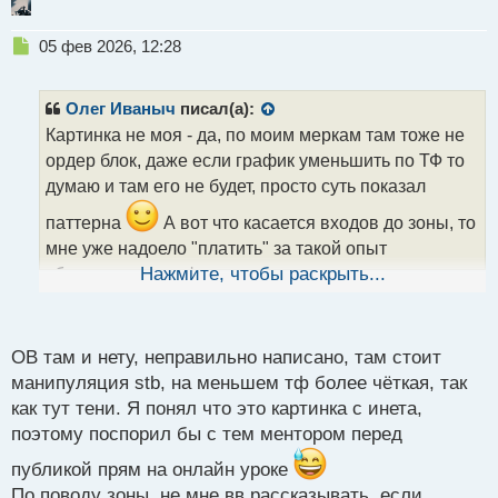
Н
05 фев 2026, 12:28
е
п
р
Олег Иваныч
писал(а):
о
Картинка не моя - да, по моим меркам там тоже не
ч
ордер блок, даже если график уменьшить по ТФ то
и
т
думаю и там его не будет, просто суть показал
а
паттерна
А вот что касается входов до зоны, то
н
н
мне уже надоело "платить" за такой опыт
ы
убыточными профитами, так что я уже
Нажмите, чтобы раскрыть...
й
п
сдерживаюсь
о
с
ОВ там и нету, неправильно написано, там стоит
т
манипуляция stb, на меньшем тф более чёткая, так
как тут тени. Я понял что это картинка с инета,
поэтому поспорил бы с тем ментором перед
публикой прям на онлайн уроке
По поводу зоны, не мне вв рассказывать, если