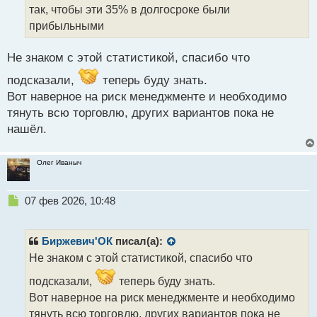
н
так, чтобы эти 35% в долгосроке были
ы
прибыльными
й
п
Не знаком с этой статистикой, спасибо что
о
с
подсказали,
теперь буду знать.
т
Вот наверное на риск менеджменте и необходимо
тянуть всю торговлю, других вариантов пока не
нашёл.
Олег Иваныч
Н
07 фев 2026, 10:48
е
п
р
Биржевич'ОК
писал(а):
о
Не знаком с этой статистикой, спасибо что
ч
и
подсказали,
теперь буду знать.
т
Вот наверное на риск менеджменте и необходимо
а
тянуть всю торговлю, других вариантов пока не
н