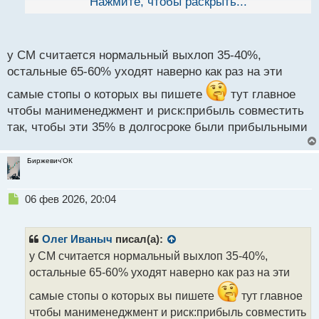
По поводу зоны, не мне вв рассказывать, если
Нажмите, чтобы раскрыть...
й
начался нивый отчётный период или споров будет
п
экспирация опционов, то эти зоны - филькина
о
с
грамота, спокойно нарушается прежний характер
у СМ считается нормальный выхлоп 35-40%,
т
цены. Это на мой взгляд и является основной
остальные 65-60% уходят наверно как раз на эти
уязвимостью СМ,
по итогу идут стопы там, где
самые стопы о которых вы пишете
тут главное
их не должно быть.
чтобы манименеджмент и риск:прибыль совместить
так, чтобы эти 35% в долгосроке были прибыльными
Биржевич'ОК
Н
06 фев 2026, 20:04
е
п
р
Олег Иваныч
писал(а):
о
у СМ считается нормальный выхлоп 35-40%,
ч
остальные 65-60% уходят наверно как раз на эти
и
т
самые стопы о которых вы пишете
тут главное
а
чтобы манименеджмент и риск:прибыль совместить
н