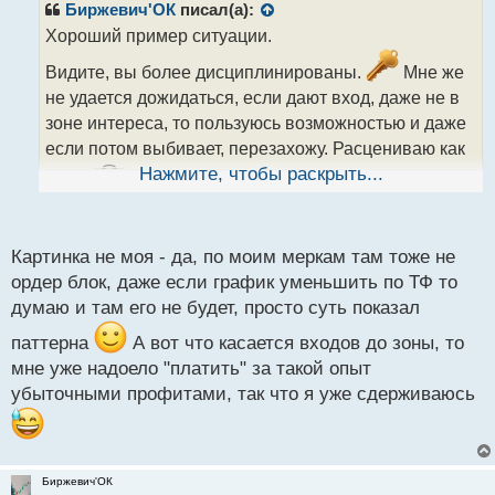
р
Биржевич'ОК
писал(а):
о
Хороший пример ситуации.
ч
и
Видите, вы более дисциплинированы.
Мне же
т
не удается дожидаться, если дают вход, даже не в
а
зоне интереса, то пользуюсь возможностью и даже
н
н
если потом выбивает, перезахожу. Расцениваю как
ы
Нажмите, чтобы раскрыть...
опыт.
й
п
о
Я конечно не спец по смартмани, но на картинке
с
Картинка не моя - да, по моим меркам там тоже не
явно не ОВ. Такие часто встречаю в интернете от
т
ордер блок, даже если график уменьшить по ТФ то
менторов. Исправьте если ошибаюсь, там стоит stb,
думаю и там его не будет, просто суть показал
так как снимается не пул ликвидности, а ближайший
паттерна
А вот что касается входов до зоны, то
экстремум.
На чуть меньше тайме, он будет
мне уже надоело "платить" за такой опыт
более выраженным.
убыточными профитами, так что я уже сдерживаюсь
Безусловно, смысл особо не меняется - заполнение
имбы и тест манипуляции как триггер для
разворота.
Биржевич'ОК