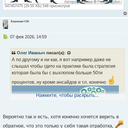
547457475 (29.55 КБ) 548 просмотров
Биржевич'ОК
Н
07 фев 2026, 14:59
е
п
р
Олег Иваныч
писал(а):
о
А по другому и ни как, я вот например даже не
ч
слышал чтобы гдето на практике была стратегия
и
т
которая была бы с выхлопом больше 50ти
а
процентов, ну кроме инсайдов и т.п. конечно
н
н
ы
Нажмите, чтобы раскрыть...
й
п
о
с
Вероятно так и есть, хотя конечно хочется верить в
т
обратное, что это только у себя такая отработка,