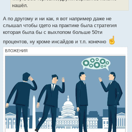
н
нашёл.
ы
й
А по другому и ни как, я вот например даже не
п
слышал чтобы гдето на практике была стратегия
о
с
которая была бы с выхлопом больше 50ти
т
процентов, ну кроме инсайдов и т.п. конечно
ВЛОЖЕНИЯ