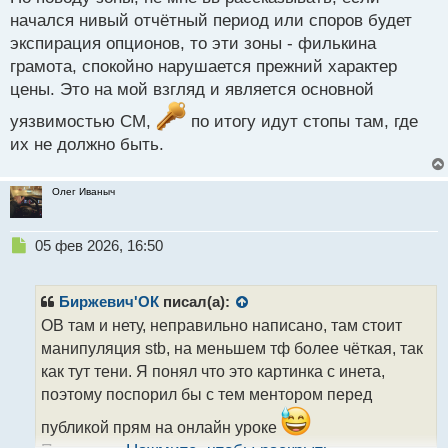
начался нивый отчётный период или споров будет
экспирация опционов, то эти зоны - филькина
грамота, спокойно нарушается прежний характер
цены. Это на мой взгляд и является основной
уязвимостью СМ,
по итогу идут стопы там, где
их не должно быть.
Олег Иваныч
Н
05 фев 2026, 16:50
е
п
р
Биржевич'ОК
писал(а):
о
ОВ там и нету, неправильно написано, там стоит
ч
манипуляция stb, на меньшем тф более чёткая, так
и
т
как тут тени. Я понял что это картинка с инета,
а
поэтому поспорил бы с тем ментором перед
н
н
публикой прям на онлайн уроке
ы