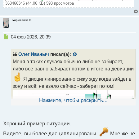
363466346 (44.06 КБ) 593 просмотра
Биржевич'ОК
Н
04 фев 2026, 20:39
е
п
р
Олег Иваныч
писал(а):
о
Меня в таких случаях обычно либо не забирает,
ч
либо все равно забирает потом в итоге на девиации
и
т
Я дисциплинированно сижу жду когда зайдет в
а
зону и всё: не взяло сейчас - заберет потом!
н
н
ы
Нажмите, чтобы раскрыть...
й
п
о
с
Хороший пример ситуации.
т
Видите, вы более дисциплинированы.
Мне же не