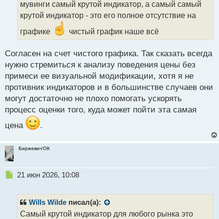
мувинги самый крутой индикатор, а самый самый
ч
крутой индикатор - это его полное отсутствие на
и
т
графике
чистый график наше всё
а
н
н
Согласен на счет чистого графика. Так сказать всегда
ы
нужно стремиться к анализу поведения цены без
й
примеси ее визуальной модификации, хотя я не
п
противник индикаторов и в большинстве случаев они
о
с
могут достаточно не плохо помогать ускорять
т
процесс оценки того, куда может пойти эта самая
цена
.
Биржевич'ОК
Н
21 июн 2026, 10:08
е
п
р
Wills Wilde
писал(а):
о
Самый крутой индикатор для любого рынка это
ч