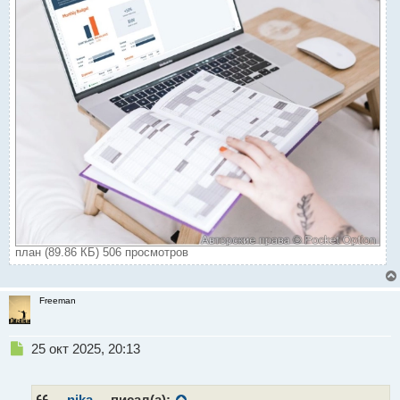
план (89.86 КБ) 506 просмотров
Freeman
Н
25 окт 2025, 20:13
е
п
р
__nika__
писал(а):