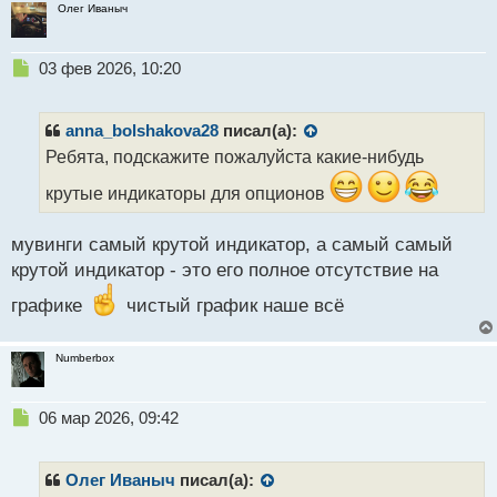
Олег Иваныч
Н
03 фев 2026, 10:20
е
п
р
anna_bolshakova28
писал(а):
о
Ребята, подскажите пожалуйста какие-нибудь
ч
и
крутые индикаторы для опционов
т
а
мувинги самый крутой индикатор, а самый самый
н
н
крутой индикатор - это его полное отсутствие на
ы
графике
чистый график наше всё
й
п
о
Numberbox
с
т
Н
06 мар 2026, 09:42
е
п
р
Олег Иваныч
писал(а):
о