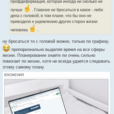
профдеформация, которая иногда ни сколько не
и
т
лучше
. Главное не бросаться в какое - либо
а
дела с головой, в том плане, что бы оно не
н
н
приводило к ущемлению других сторон жизни
ы
человека
.
й
п
о
ну бросаться то с головой можно, только по графику.
с
т
пропорионально выделяя время на все сферы
жизни. Планирование знаете ли очень сильно
помогает по жизни, хотя не всегда удается следовать
этому самому плану
ВЛОЖЕНИЯ