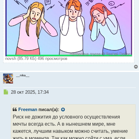
novsh (85.79 КБ) 496 просмотров
__nika__
Н
28 окт 2025, 17:34
е
п
р
Freeman
писал(а):
о
Риск не дожития до условного осуществления
ч
мечты всегда есть. А в нынешнем мире, мне
и
т
кажется, лучшим навыком можно считать, умение
а
жить в моменте. Так как можно сойти с ума, если