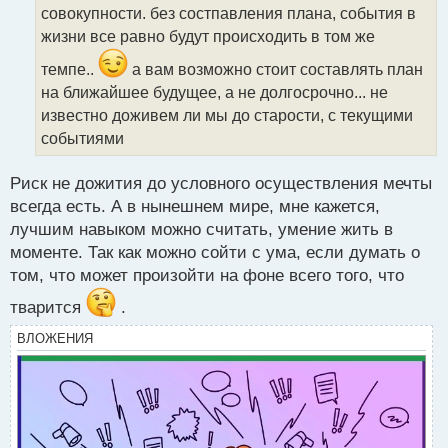
совокупности. без состпавления плана, события в
и
т
жизни все равно будут происходить в том же
а
темпе..
а вам возможно стоит составлять план
н
н
на ближайшее будущее, а не долгосрочно... не
ы
известно доживем ли мы до старости, с текущими
й
событиями
п
о
с
Риск не дожития до условного осуществления мечты
т
всегда есть. А в нынешнем мире, мне кажется,
лучшим навыком можно считать, умение жить в
моменте. Так как можно сойти с ума, если думать о
том, что может произойти на фоне всего того, что
тварится
.
ВЛОЖЕНИЯ