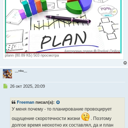
plann (80.89 КБ) 503 просмотра
__nika__
Н
26 окт 2025, 20:09
е
п
р
Freeman
писал(а):
о
У меня почему - то планирование провоцирует
ч
и
ощущение скоротечности жизни
. Поэтому
т
долгое время неохотно их составлял, да и план
а