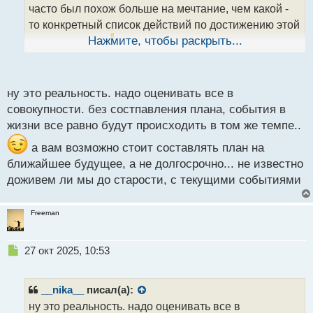
часто был похож больше на мечтание, чем какой -
н
н
то конкретный список действий по достижению этой
ы
Нажмите, чтобы раскрыть...
самой мечты
.
й
п
о
с
ну это реальность. надо оценивать все в
т
совокупности. без состпавления плана, события в
жизни все равно будут происходить в том же темпе..
а вам возможно стоит составлять план на
ближайшее будущее, а не долгосрочно... не известно
доживем ли мы до старости, с текущими событиями
Freeman
Н
27 окт 2025, 10:53
е
п
р
__nika__
писал(а):
о
ну это реальность. надо оценивать все в
ч