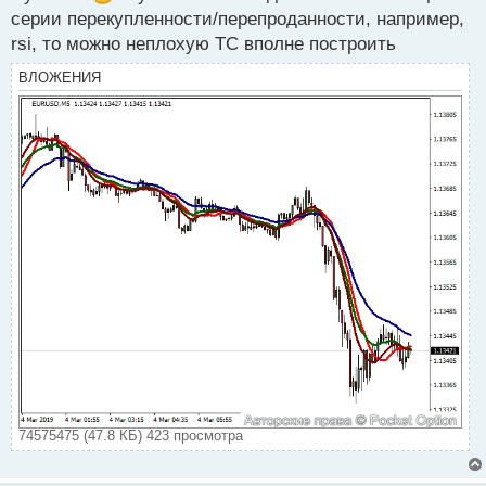
ы
серии перекупленности/перепроданности, например,
й
п
rsi, то можно неплохую ТС вполне построить
о
ВЛОЖЕНИЯ
с
т
74575475 (47.8 КБ) 423 просмотра