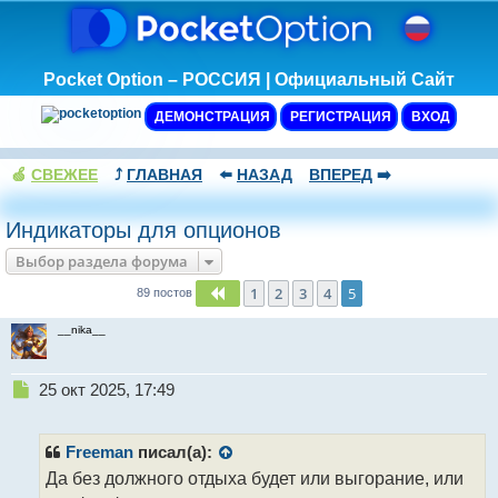
Pocket Option – РОССИЯ | Официальный Сайт
ДЕМОНСТРАЦИЯ
РЕГИСТРАЦИЯ
ВХОД
🍏
СВЕЖЕЕ
⤴️
ГЛАВНАЯ
⬅️
НАЗАД
ВПЕРЕД
➡️
Индикаторы для опционов
Выбор раздела форума
1
2
3
4
5
Пред.
89 постов
__nika__
Н
25 окт 2025, 17:49
е
п
р
Freeman
писал(а):
о
Да без должного отдыха будет или выгорание, или
ч