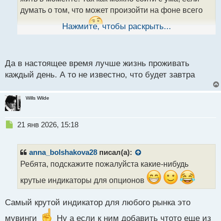
н
думать о том, что может произойти на фоне всего
н
ы
того, что тварится
Нажмите, чтобы раскрыть...
.
й
п
о
с
Да в настоящее время лучше жизнь проживать
т
каждый день. А то не известно, что будет завтра
Wills Wilde
Н
21 янв 2026, 15:18
е
п
р
anna_bolshakova28
писал(а):
о
Ребята, подскажите пожалуйста какие-нибудь
ч
и
крутые индикаторы для опционов
т
а
Самый крутой индикатор для любого рынка это
н
н
мувинги
Ну а если к ним добавить чтото еще из