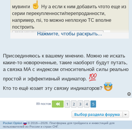
и
мувинги
Ну а если к ним добавить чтото еще из
т
серии перекупленности/перепроданности,
а
например, rsi, то можно неплохую ТС вполне
н
н
построить
ы
Нажмите, чтобы раскрыть...
й
п
о
с
Присоединяюсь к вашему мнению. Можно не искать
т
какие-то новороченные, такие наоборот будут путать,
а связка МА с индексом относительной силы реально
простой и эффективный индикатор.
Кто то ещё юзает эту связку индикаторов?
1
2
3
4
5
Пред.
89 постов
Выбор раздела форума
Pocket Option
© 2016—2026. Платформа для трейдинга и инвестиций для
пользователей из России и стран СНГ.