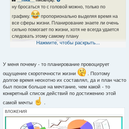
о
ну бросаться то с головой можно, только по
ч
и
графику.
пропорионально выделяя время на
т
все сферы жизни. Планирование знаете ли очень
а
сильно помогает по жизни, хотя не всегда удается
н
н
следовать этому самому плану
ы
Нажмите, чтобы раскрыть...
й
п
о
с
У меня почему - то планирование провоцирует
т
ощущение скоротечности жизни
. Поэтому
долгое время неохотно их составлял, да и план часто
был похож больше на мечтание, чем какой - то
конкретный список действий по достижению этой
самой мечты
.
ВЛОЖЕНИЯ