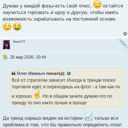
ы
Думаю у каждой фазы есть свой плюс,
остаётся
й
п
научиться торговать и одну и другую, чтобы иметь
о
возможность зарабатывать на постоянной основе.
с
т
Лина777
Н
26 мар 2026, 15:44
е
п
р
Олег Иваныч
писал(а):
о
Всё от стратегии зависит. Иногда в тренде плохо
ч
торговля идет, и переходишь на флэт - а там как-то
и
т
и хорошо
Но в общем зачете думаю что по
а
тренду то оно както лучше и проще
н
н
ы
Да тренд хорошо виден на истории
только вся
й
п
проблема в том, что бы правильно определить откат