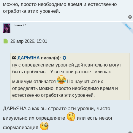
можно, просто необходимо время и естественно
отработка этих уровней.
Лина777
Н
26 апр 2026, 15:01
е
п
р
ДАРЬЯНА
писал(а):
о
ну с определением уровней дейтсвительно могут
ч
быть проблемы . У всех они разные , или как
и
т
минимум отличатся
Но научиться их
а
определять можно, просто необходимо время и
н
н
естественно отработка этих уровней.
ы
й
ДАРЬЯНА а как вы строите эти уровни, чисто
п
о
визуально их определяете
или есть некая
с
т
формализация