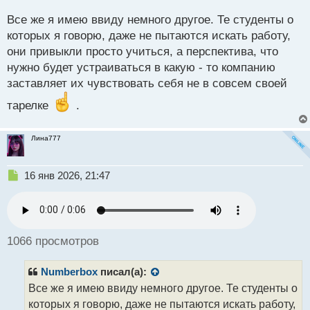
а
н
Все же я имею ввиду немного другое. Те студенты о
н
которых я говорю, даже не пытаются искать работу,
ы
они привыкли просто учиться, а перспектива, что
й
нужно будет устраиваться в какую - то компанию
п
о
заставляет их чувствовать себя не в совсем своей
с
тарелке
.
т
Лина777
Н
16 янв 2026, 21:47
е
п
р
о
ч
1066 просмотров
и
т
Numberbox
писал(а):
а
н
Все же я имею ввиду немного другое. Те студенты о
н
которых я говорю, даже не пытаются искать работу,