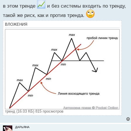
о
в этом тренде
и без системы входить по тренду,
с
т
такой же риск, как и против тренда.
ВЛОЖЕНИЯ
тренд (16.03 КБ) 815 просмотров
ДАРЬЯНА