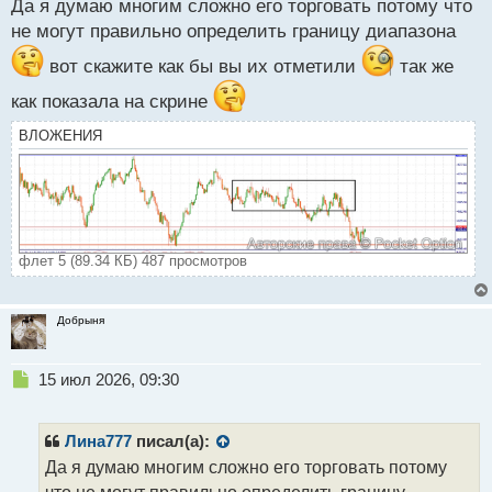
Да я думаю многим сложно его торговать потому что
т
не могут правильно определить границу диапазона
вот скажите как бы вы их отметили
так же
как показала на скрине
ВЛОЖЕНИЯ
флет 5 (89.34 КБ) 487 просмотров
Добрыня
Н
15 июл 2026, 09:30
е
п
р
Лина777
писал(а):
о
Да я думаю многим сложно его торговать потому
ч
что не могут правильно определить границу