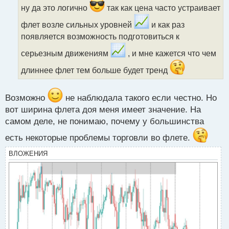
ч
ну да это логично
так как цена часто устраивает
и
флет возле сильных уровней
и как раз
т
а
появляется возможность подготовиться к
н
серьезным движениям
, и мне кажется что чем
н
ы
длиннее флет тем больше будет тренд
й
п
о
Возможно
не наблюдала такого если честно. Но
с
т
вот ширина флета доя меня имеет значение. На
самом деле, не понимаю, почему у большинства
есть некоторые проблемы торговли во флете.
ВЛОЖЕНИЯ