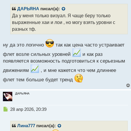
п
р
ДАРЬЯНА
писал(а):
о
Да у меня только визуал. Я чаще беру только
ч
выраженные хаи и лои , но могу взять уровни с
и
т
разных тф.
а
н
н
ну да это логично
так как цена часто устраивает
ы
флет возле сильных уровней
и как раз
й
п
появляется возможность подготовиться к серьезным
о
движениям
, и мне кажется что чем длиннее
с
т
флет тем больше будет тренд
ДАРЬЯНА
Н
28 апр 2026, 20:39
е
п
р
Лина777
писал(а):
о