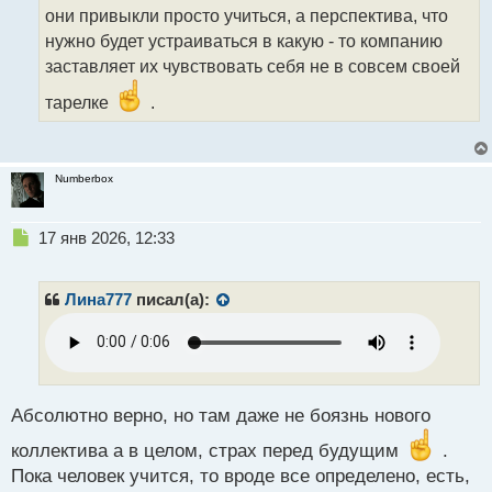
ы
они привыкли просто учиться, а перспектива, что
й
нужно будет устраиваться в какую - то компанию
п
о
заставляет их чувствовать себя не в совсем своей
с
т
тарелке
.
Numberbox
Н
17 янв 2026, 12:33
е
п
р
Лина777
писал(а):
о
ч
и
т
а
н
Абсолютно верно, но там даже не боязнь нового
н
коллектива а в целом, страх перед будущим
.
ы
й
Пока человек учится, то вроде все определено, есть,