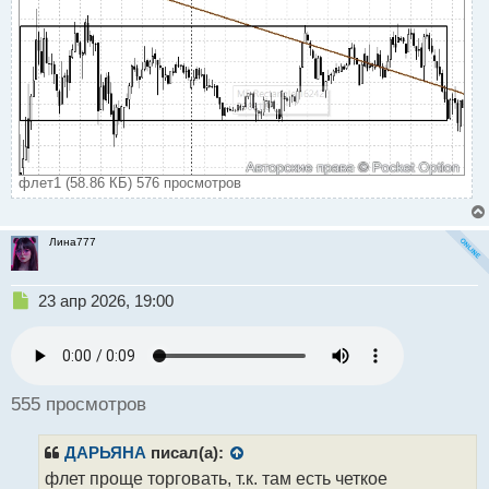
флет1 (58.86 КБ) 576 просмотров
Лина777
Н
23 апр 2026, 19:00
е
п
р
о
ч
555 просмотров
и
т
ДАРЬЯНА
писал(а):
а
н
флет проще торговать, т.к. там есть четкое