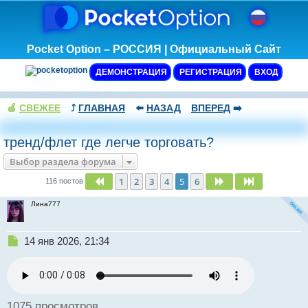
Pocket Option – РОССИЯ | Официальный Сайт
ДЕМОНСТРАЦИЯ
РЕГИСТРАЦИЯ
ВХОД
🍏
СВЕЖЕЕ
⤴️
ГЛАВНАЯ
⬅️
НАЗАД
ВПЕРЕД
➡️
тренд/флет где легче торговать?
Выбор раздела форума
1
2
3
4
5
6
Пред.
След.
След.
116 постов
Лина777
Н
14 янв 2026, 21:34
е
п
р
о
ч
1075 просмотров