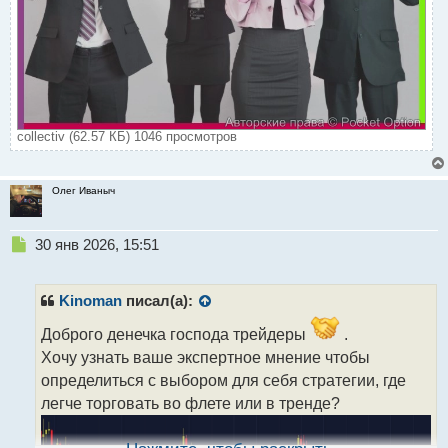
collectiv (62.57 КБ) 1046 просмотров
Олег Иваныч
Н
30 янв 2026, 15:51
е
п
р
Kinoman
писал(а):
о
ч
Доброго денечка господа трейдеры
.
и
Хочу узнать ваше экспертное мнение чтобы
т
определиться с выбором для себя стратегии, где
а
легче торговать во флете или в тренде?
н
н
ы