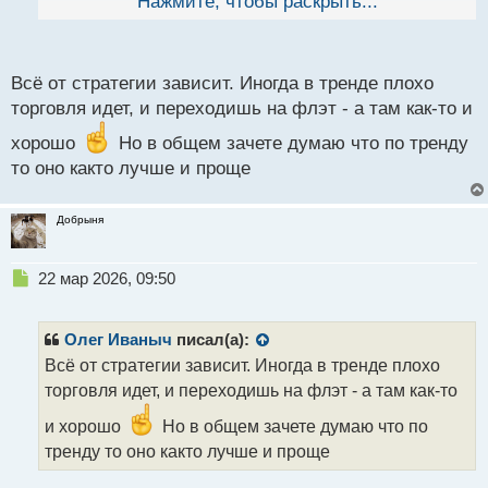
Нажмите, чтобы раскрыть...
й
п
о
с
Всё от стратегии зависит. Иногда в тренде плохо
т
торговля идет, и переходишь на флэт - а там как-то и
хорошо
Но в общем зачете думаю что по тренду
то оно както лучше и проще
Добрыня
Н
22 мар 2026, 09:50
е
п
р
Олег Иваныч
писал(а):
о
Всё от стратегии зависит. Иногда в тренде плохо
ч
торговля идет, и переходишь на флэт - а там как-то
и
т
и хорошо
Но в общем зачете думаю что по
а
тренду то оно както лучше и проще
н
н