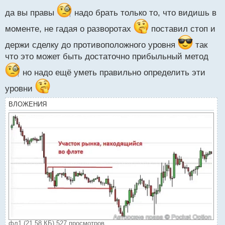
с
т
да вы правы
надо брать только то, что видишь в
моменте, не гадая о разворотах
поставил стоп и
держи сделку до противоположного уровня
так
что это может быть достаточно прибыльный метод
но надо ещё уметь правильно определить эти
уровни
ВЛОЖЕНИЯ
фл1 (21.58 КБ) 527 просмотров