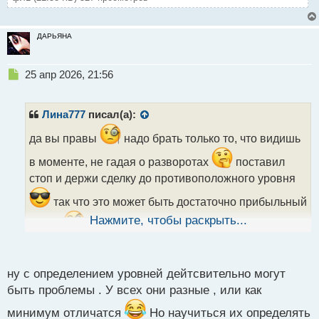
ДАРЬЯНА
Н
25 апр 2026, 21:56
е
п
р
Лина777
писал(а):
о
ч
да вы правы
надо брать только то, что видишь
и
в моменте, не гадая о разворотах
поставил
т
а
стоп и держи сделку до противоположного уровня
н
так что это может быть достаточно прибыльный
н
ы
Нажмите, чтобы раскрыть...
метод
но надо ещё уметь правильно
й
п
определить эти уровни
о
с
ну с определением уровней дейтсвительно могут
т
быть проблемы . У всех они разные , или как
минимум отличатся
Но научиться их определять