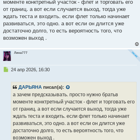
моменте конктретный участок - флет и торговать его
ы
от границ. а вот если случается выход, тогда уже
й
ждать теста и входить. если флет только начинает
п
о
развиваться, это одно. а вот если он длится уже
с
достаточно долго, то есть вероятность того, что
т
возможен выход .
Лина777
Н
24 апр 2026, 16:30
е
п
р
ДАРЬЯНА
писал(а):
о
а зачем предсказывать. просто нужно братьв
ч
моменте конктретный участок - флет и торговать его
и
т
от границ. а вот если случается выход, тогда уже
а
ждать теста и входить. если флет только начинает
н
развиваться, это одно. а вот если он длится уже
н
достаточно долго, то есть вероятность того, что
ы
й
возможен выход .