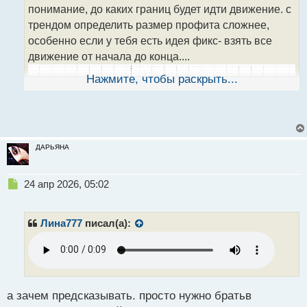
н
понимание, до каких границ будет идти движение. с
ы
трендом определить размер профита сложнее,
й
особенно если у тебя есть идея фикс- взять все
п
о
движение от начала до конца....
с
т
Нажмите, чтобы раскрыть...
ДАРЬЯНА
Н
24 апр 2026, 05:02
е
п
р
Лина777
писал(а):
о
ч
и
т
а
н
а зачем предсказывать. просто нужно братьв
н