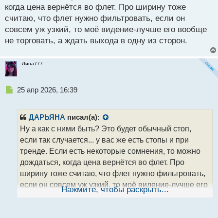
о
когда цена вернётся во флет. Про ширину тоже
с
считаю, что флет нужно фильтровать, если он
т
совсем уж узкий, то моё видение-лучше его вообще
не торговать, а ждать выхода в одну из сторон.
Лина777
Н
25 апр 2026, 16:39
е
п
р
ДАРЬЯНА
писал(а):
о
Ну а как с ними быть? Это будет обычный стоп,
ч
если так случается... у вас же есть стопы и при
и
т
тренде. Если есть некоторые сомнения, то можно
а
дождаться, когда цена вернётся во флет. Про
н
ширину тоже считаю, что флет нужно фильтровать,
н
если он совсем уж узкий, то моё видение-лучше его
ы
Нажмите, чтобы раскрыть...
й
вообще не торговать, а ждать выхода в одну из
п
сторон.
о