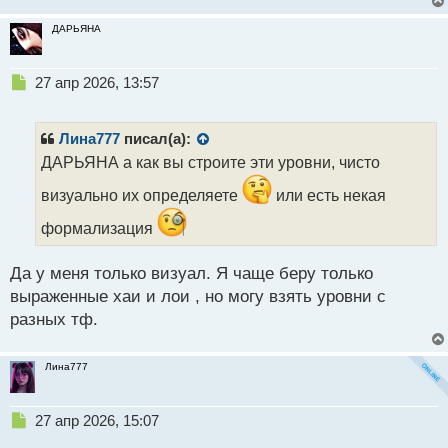
ДАРЬЯНА
Н
27 апр 2026, 13:57
е
п
р
Лина777
писал(а):
о
ДАРЬЯНА а как вы строите эти уровни, чисто
ч
и
визуально их определяете
или есть некая
т
а
формализация
н
н
Да у меня только визуал. Я чаще беру только
ы
выраженные хаи и лои , но могу взять уровни с
й
п
разных тф.
о
с
т
Лина777
Н
27 апр 2026, 15:07
е