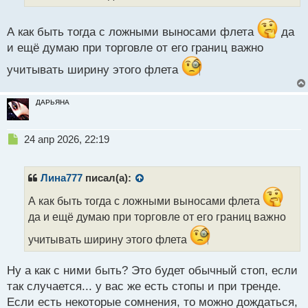
п
о
с
А как быть тогда с ложными выносами флета
да
т
и ещё думаю при торговле от его границ важно
учитывать ширину этого флета
ДАРЬЯНА
Н
24 апр 2026, 22:19
е
п
р
Лина777
писал(а):
о
ч
А как быть тогда с ложными выносами флета
и
да и ещё думаю при торговле от его границ важно
т
а
учитывать ширину этого флета
н
н
Ну а как с ними быть? Это будет обычный стоп, если
ы
так случается... у вас же есть стопы и при тренде.
й
п
Если есть некоторые сомнения, то можно дождаться,