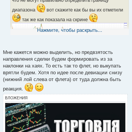
и
т
диапазона
вот скажите как бы вы их отметили
а
н
так же как показала на скрине
н
ы
Нажмите, чтобы раскрыть...
й
п
о
с
Мне кажется можно выделить, но предвзятость
т
направления сделки будем формировать из за
наклонки на хаях. То есть так то флет, но выкупать
врятли будем. Хотя по идее после девиации снизу
(нижний лой слева от флета) от туда должна быть
реакция.
ВЛОЖЕНИЯ