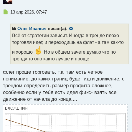
Н
13 апр 2026, 07:47
е
п
р
Олег Иваныч
писал(а):
о
Всё от стратегии зависит. Иногда в тренде плохо
ч
торговля идет, и переходишь на флэт - а там как-то
и
т
и хорошо
Но в общем зачете думаю что по
а
тренду то оно както лучше и проще
н
н
ы
флет проще торговать, т.к. там есть четкое
й
понимание, до каких границ будет идти движение. с
п
трендом определить размер профита сложнее,
о
с
особенно если у тебя есть идея фикс- взять все
т
движение от начала до конца....
ВЛОЖЕНИЯ