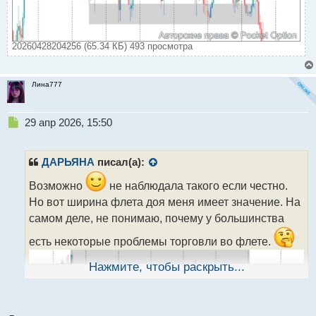
20260428204256 (65.34 КБ) 493 просмотра
Лина777
Н
29 апр 2026, 15:50
е
п
р
ДАРЬЯНА
писал(а):
о
ч
Возможно
не наблюдала такого если честно.
и
Но вот ширина флета доя меня имеет значение. На
т
самом деле, не понимаю, почему у большинства
а
н
есть некоторые проблемы торговли во флете.
н
ы
Нажмите, чтобы раскрыть...
й
п
о
с