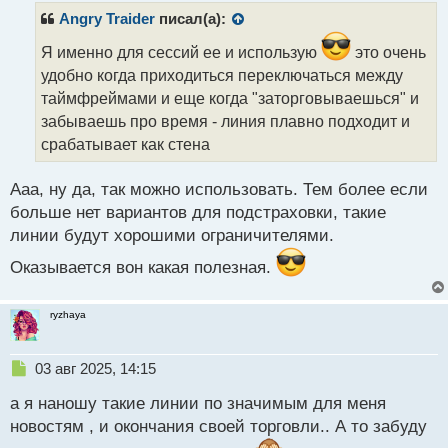
р
Angry Traider
писал(а):
о
ч
Я именно для сессий ее и использую
это очень
и
удобно когда приходиться переключаться между
т
таймфреймами и еще когда "заторговываешься" и
а
забываешь про время - линия плавно подходит и
н
н
срабатывает как стена
ы
й
Ааа, ну да, так можно использовать. Тем более если
п
больше нет вариантов для подстраховки, такие
о
с
линии будут хорошими ограничителями.
т
Оказывается вон какая полезная.
ryzhaya
Н
03 авг 2025, 14:15
е
а я наношу такие линии по значимым для меня
п
р
новостям , и окончания своей торговли.. А то забуду
о