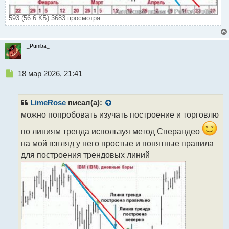
593 (56.6 КБ) 3683 просмотра
_Pumba_
Н
18 мар 2026, 21:41
е
п
р
LimeRose
писал(а):
о
можно попробовать изучать построение и торговлю
ч
и
по линиям тренда используя метод Сперандео
т
на мой взгляд у него простые и понятные правила
а
для построения трендовых линий
н
н
ы
й
п
о
с
т