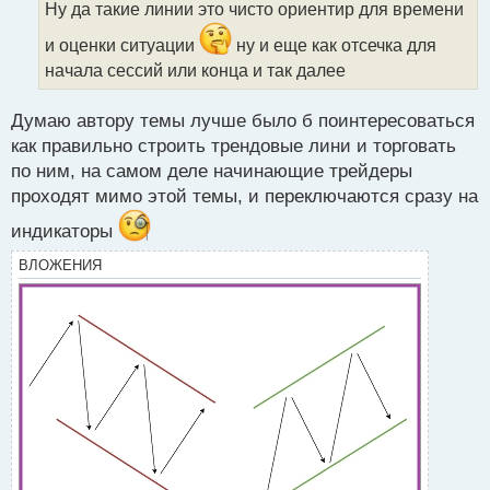
Ну да такие линии это чисто ориентир для времени
ч
и
и оценки ситуации
ну и еще как отсечка для
т
начала сессий или конца и так далее
а
н
н
Думаю автору темы лучше было б поинтересоваться
ы
как правильно строить трендовые лини и торговать
й
по ним, на самом деле начинающие трейдеры
п
проходят мимо этой темы, и переключаются сразу на
о
с
индикаторы
т
ВЛОЖЕНИЯ