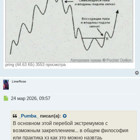
pring (44.63 КБ) 3553 просмотра
LimeRose
Н
24 мар 2026, 09:57
е
п
р
_Pumba_
писал(а):
о
В основном этой перебой экстремумов с
ч
возможным закреплением... в общем философия
и
т
или практика хз как это можно назвтаь