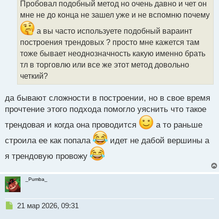
Пробовал подобный метод но очень давно и чет он
ч
мне не до конца не зашел уже и не вспомню почему
и
т
а вы часто используете подобный вараинт
а
построения трендовых ? просто мне кажется там
н
н
тоже бывает неоднозначность какую именно брать
ы
тл в торговлю или все же этот метод довольно
й
четкий?
п
о
с
да бывают сложности в построении, но в свое время
т
прочтение этого подхода помогло уяснить что такое
трендовая и когда она проводится
а то раньше
строила ее как попала
идет не дабой вершины а
я трендовую провожу
_Pumba_
Н
21 мар 2026, 09:31
е