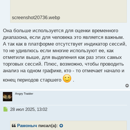
т
а
н
screenshot20736.webp
н
ы
й
Она больше используется для оценки временного
п
диапазона, если для человека это является важным.
о
А так как в платформе отсутствует индикатор сессий,
с
то не удивлюсь если многие используют ее, как
т
отметили выше, для выделения как раз этих самых
торговых сессий. Плюс, возможно, чтобы проводить
анализ на одном графике, кто - то отмечает начало и
конец периодов старшего
.
Angry Traider
Н
28 июл 2025, 13:02
е
п
р
Рамоныч
писал(а):
о