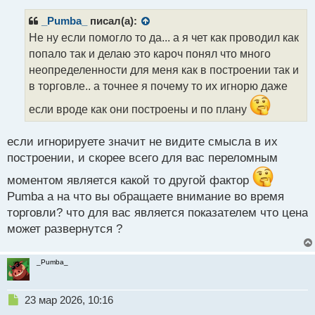
п
р
_Pumba_
писал(а):
о
Не ну если помогло то да... а я чет как проводил как
ч
попало так и делаю это кароч понял что много
и
т
неопределенности для меня как в построении так и
а
в торговле.. а точнее я почему то их игнорю даже
н
н
если вроде как они построены и по плану
ы
й
если игнорируете значит не видите смысла в их
п
построении, и скорее всего для вас переломным
о
с
моментом является какой то другой фактор
т
Pumba а на что вы обращаете внимание во время
торговли? что для вас является показателем что цена
может развернутся ?
_Pumba_
Н
23 мар 2026, 10:16
е