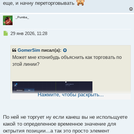
еще, и начну переторговывать
ч
и
т
_Pumba_
а
н
н
Н
29 янв 2026, 11:28
ы
е
й
п
п
р
GomerSim
писал(а):
о
о
с
Может мне ктонибудь объяснить как торговать по
ч
т
этой линии?
и
т
а
н
н
ы
Нажмите, чтобы раскрыть...
й
п
о
с
По ней не торгует ну если канеш вы не испольщуете
т
какой то определенное временное значение для
октрытия позиции...а так это просто элемент