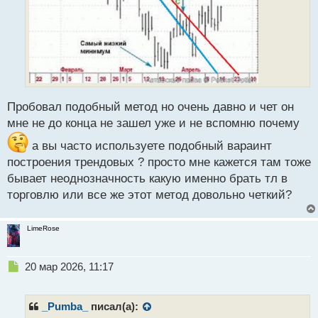
Пробовал подобный метод но очень давно и чет он
мне не до конца не зашел уже и не вспомню почему
а вы часто используете подобный вараинт
построения трендовых ? просто мне кажется там тоже
бывает неоднозначность какую именно брать тл в
торговлю или все же этот метод довольно четкий?
LimeRose
Н
20 мар 2026, 11:17
е
п
р
_Pumba_
писал(а):
о