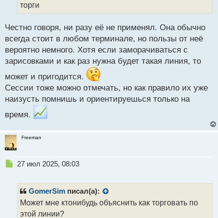
н
торги
ы
й
Честно говоря, ни разу её не применял. Она обычно
п
всегда стоит в любом терминале, но пользы от неё
о
с
вероятно немного. Хотя если заморачиваться с
т
зарисовками и как раз нужна будет такая линия, то
может и пригодится.
Сессии тоже можно отмечать, но как правило их уже
наизусть помнишь и ориентируешься только на
время.
Freeman
Н
27 июл 2025, 08:03
е
п
р
GomerSim
писал(а):
о
Может мне ктонибудь объяснить как торговать по
ч
этой линии?
и