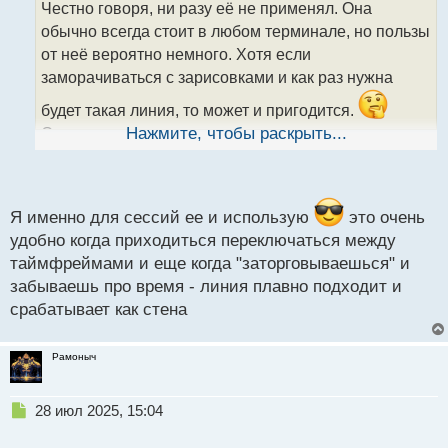
Честно говоря, ни разу её не применял. Она
ч
обычно всегда стоит в любом терминале, но пользы
и
т
от неё вероятно немного. Хотя если
а
заморачиваться с зарисовками и как раз нужна
н
н
будет такая линия, то может и пригодится.
ы
Сессии тоже можно отмечать, но как правило их
Нажмите, чтобы раскрыть...
й
уже наизусть помнишь и ориентируешься только на
п
о
время.
с
т
Я именно для сессий ее и использую
это очень
удобно когда приходиться переключаться между
таймфреймами и еще когда "заторговываешься" и
забываешь про время - линия плавно подходит и
срабатывает как стена
Рамоныч
Н
28 июл 2025, 15:04
е
п