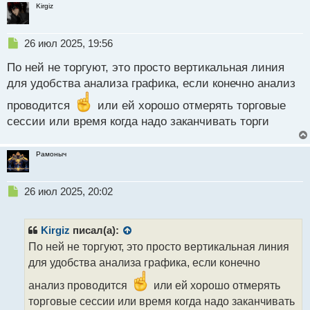
Kirgiz
Н
26 июл 2025, 19:56
е
По ней не торгуют, это просто вертикальная линия
п
р
для удобства анализа графика, если конечно анализ
о
проводится
ч
или ей хорошо отмерять торговые
и
сессии или время когда надо заканчивать торги
т
а
н
Рамоныч
н
ы
Н
26 июл 2025, 20:02
й
е
п
п
о
р
с
Kirgiz
писал(а):
о
т
По ней не торгуют, это просто вертикальная линия
ч
для удобства анализа графика, если конечно
и
т
анализ проводится
или ей хорошо отмерять
а
торговые сессии или время когда надо заканчивать
н