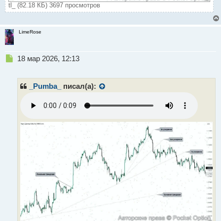
tl_ (82.18 КБ) 3697 просмотров
LimeRose
Н
18 мар 2026, 12:13
е
п
р
_Pumba_
писал(а):
о
ч
и
т
а
н
н
ы
й
п
о
с
т