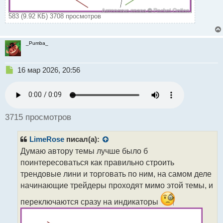
583 (9.92 КБ) 3708 просмотров
_Pumba_
Н
16 мар 2026, 20:56
е
п
р
о
ч
3715 просмотров
и
т
LimeRose
писал(а):
а
н
Думаю автору темы лучше было б
н
поинтересоваться как правильно строить
ы
трендовые лини и торговать по ним, на самом деле
й
начинающие трейдеры проходят мимо этой темы, и
п
о
переключаются сразу на индикаторы
с
т