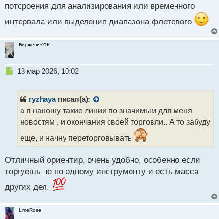
потсроения для анализирования или временного
интервала или выделения диапазона флетового
Биржевич'ОК
Н
13 мар 2026, 10:02
е
п
р
ryzhaya
писал(а):
о
а я наношу такие линии по значимым для меня
ч
новостям , и окончания своей торговли.. А то забуду
и
т
еще, и начну переторговывать
а
н
н
Отличный ориентир, очень удобно, особенно если
ы
торгуешь не по одному инструменту и есть масса
й
п
других дел.
о
с
LimeRose
т