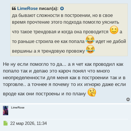
п
р
LimeRose
писал(а):
о
да бывают сложности в построении, но в свое
ч
время прочтение этого подхода помогло уяснить
и
т
что такое трендовая и когда она проводится
а
а
н
то раньше строила ее как попала
идет не дабой
н
ы
вершины а я трендовую провожу
й
п
Не ну если помогло то да... а я чет как проводил как
о
с
попало так и делаю это кароч понял что много
т
неопределенности для меня как в построении так и в
торговле.. а точнее я почему то их игнорю даже если
вроде как они построены и по плану
LimeRose
Н
22 мар 2026, 11:34
е