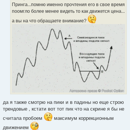
а
Принга...помню именно прочтения его в свое время
н
поомгло более менее видеть то как движется цена...
н
ы
а вы на что обращаете внимание?
й
п
о
с
т
да я также смотрю на пики и в падины но еще строю
трендовые , кстати вот тот пик что на скрине я бы не
считала пробоем
максимум коррекционным
движением