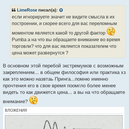
п
р
LimeRose
писал(а):
о
если игнорируете значит не видите смысла в их
ч
построении, и скорее всего для вас переломным
и
т
моментом является какой то другой фактор
а
Pumba а на что вы обращаете внимание во время
н
н
торговли? что для вас является показателем что
ы
цена может развернутся ?
й
п
В основном этой перебой экстремумов с возможным
о
с
закреплением... в общем философия или практика хз
т
как это можно назвтаь Принга...помню именно
прочтения его в свое время поомгло более менее
видеть то как движется цена... а вы на что обращаете
внимание?
ВЛОЖЕНИЯ