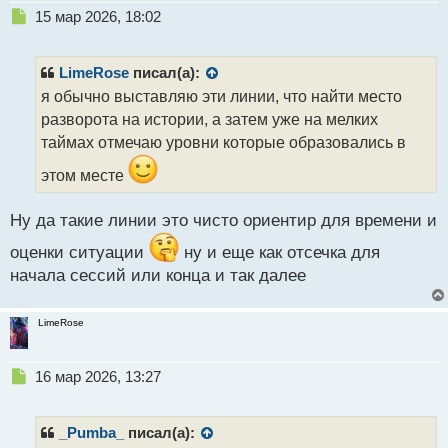
Н
15 мар 2026, 18:02
е
п
р
LimeRose
писал(а):
о
я обычно выставляю эти линии, что найти место
ч
разворота на истории, а затем уже на мелких
и
т
таймах отмечаю уровни которые образовались в
а
этом месте
н
н
ы
Ну да такие линии это чисто ориентир для времени и
й
п
оценки ситуации
ну и еще как отсечка для
о
начала сессий или конца и так далее
с
т
LimeRose
Н
16 мар 2026, 13:27
е
п
р
_Pumba_
писал(а):
о