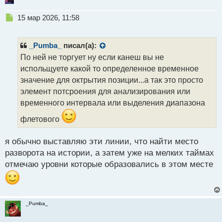
Н
15 мар 2026, 11:58
е
п
р
_Pumba_
писал(а):
о
По ней не торгует ну если канеш вы не
ч
испольщуете какой то определенное временное
и
т
значение для октрытия позиции...а так это просто
а
элемент потсроения для анализирования или
н
временного интервала или выделения диапазона
н
ы
флетового
й
п
я обычно выставляю эти линии, что найти место
о
с
разворота на истории, а затем уже на мелких таймах
т
отмечаю уровни которые образовались в этом месте
_Pumba_