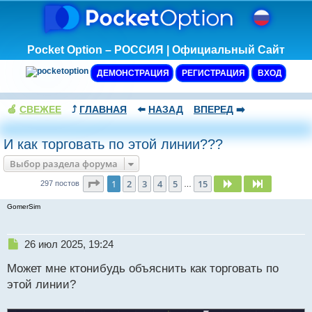
Pocket Option – РОССИЯ | Официальный Сайт
ДЕМОНСТРАЦИЯ
РЕГИСТРАЦИЯ
ВХОД
🍏
СВЕЖЕЕ
⤴️
ГЛАВНАЯ
⬅️
НАЗАД
ВПЕРЕД
➡️
И как торговать по этой линии???
Выбор раздела форума
Страница
1
из
15
1
2
3
4
5
15
След.
След.
297 постов
…
GomerSim
Н
26 июл 2025, 19:24
е
Может мне ктонибудь объяснить как торговать по
п
р
этой линии?
о
ч