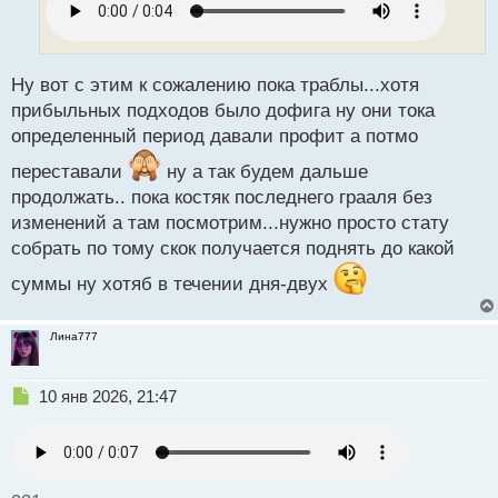
ч
и
т
а
н
Ну вот с этим к сожалению пока траблы...хотя
н
прибыльных подходов было дофига ну они тока
ы
определенный период давали профит а потмо
й
п
переставали
ну а так будем дальше
о
продолжать.. пока костяк последнего грааля без
с
изменений а там посмотрим...нужно просто стату
т
собрать по тому скок получается поднять до какой
суммы ну хотяб в течении дня-двух
Лина777
Н
10 янв 2026, 21:47
е
п
р
о
ч