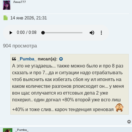
Лина777
Н
14 янв 2026, 21:31
е
п
р
о
ч
904 просмотра
и
т
_Pumba_
писал(а):
а
н
А это не угадаешь... также можно было и про 8 раз
н
сказать и про 7...да и ситуации надо отрабатывать
ы
чтоб выяснить как избегать сбоя ну ил ипонять на
й
каком количестве разгонов рпоисходит он... у меня
п
о
вон щас оплучается из еттсовых депа 2 уже
с
похерил.. один догнал +80% второй уже всго лиш
т
+40% и тоже слив.. кароч тенденция хреновая
_Pumba_