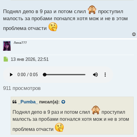
а
н
Поднял депо в 9 раз и потом слил
проступил
н
малость за пробами погнался хотя мож и не в этом
ы
й
проблема отчасти
п
о
с
Лина777
т
Н
13 янв 2026, 22:51
е
п
р
о
ч
911 просмотров
и
т
_Pumba_
писал(а):
а
н
Поднял депо в 9 раз и потом слил
проступил
н
малость за пробами погнался хотя мож и не в этом
ы
й
проблема отчасти
п
о