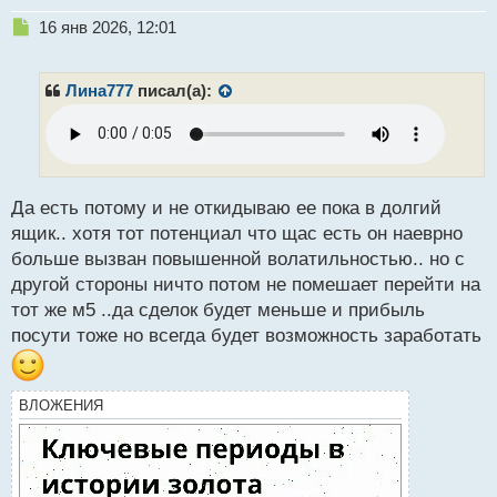
Н
16 янв 2026, 12:01
е
п
р
Лина777
писал(а):
о
ч
и
т
а
н
Да есть потому и не откидываю ее пока в долгий
н
ящик.. хотя тот потенциал что щас есть он наеврно
ы
больше вызван повышенной волатильностью.. но с
й
другой стороны ничто потом не помешает перейти на
п
о
тот же м5 ..да сделок будет меньше и прибыль
с
посути тоже но всегда будет возможность заработать
т
ВЛОЖЕНИЯ