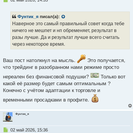
е
п
р
Фунтик_я
писал(а):
о
Наверное это самый правильный совет когда тебе
ч
ничего не мешпет и нп обременяет, результат в
и
т
разы лучше. Да и результат лучше всего считать
а
через некоторое время.
н
н
ы
Ваш пост натолкнул на мысль.
Это получается,
й
что трейдинг в разобранном нами режиме просто
п
о
нереален без финансовой подушки?
Только вот
с
какой её размер будет самым оптимальным ?
т
Конечно с учётом адаптации к торговле и
временными просадками в профите.
Фунтик_я
Н
02 май 2026, 15:36