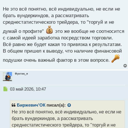
о
нервной и менее профитной.
с
Не это всё понятно, всё индивидуально, не если не
А с размером подушки все очень просто - тут у кого
т
брать вундеркиндов, а рассматривать
какие запросы
среднестатистического трейдера, то "торгуй и не
думай о профите"
это же вообще не соотносится
с самой идеей заработка посредством торговли.
Всё равно же будет какая то привязка к результатам.
В общем пришел к выводу, что наличие финансовой
подушки очень важный фактор в этом вопросе.
Фунтик_я
Н
03 май 2026, 10:47
е
п
р
Биржевич'ОК
писал(а):
о
Не это всё понятно, всё индивидуально, не если не
ч
брать вундеркиндов, а рассматривать
и
т
среднестатистического трейдера, то "торгуй и не