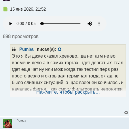
Н
15 янв 2026, 21:52
е
п
р
о
ч
898 просмотров
и
т
_Pumba_
писал(а):
а
н
Это я бы даже сказал хреново...да нет атм не во
н
времени дело а в самих торгах.. гдет дергаться тсал
ы
гдет еще чет ну или мож когда так тестил перв раз
й
просто везло и октрывал терминал тогда окгад не
п
о
было сливных ситуаций..а щас взеенеи кончилось и
с
началась фигня... как смогу фильтровать непонятки
т
Нажмите, чтобы раскрыть...
так супер пупер грааль будет а пока то задатки
этого
_Pumba_