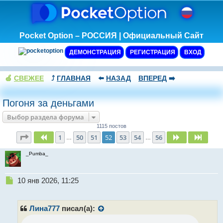
Pocket Option – РОССИЯ | Официальный Сайт
ДЕМОНСТРАЦИЯ
РЕГИСТРАЦИЯ
ВХОД
🍏
СВЕЖЕЕ
⤴️
ГЛАВНАЯ
⬅️
НАЗАД
ВПЕРЕД
➡️
Погоня за деньгами
Выбор раздела форума
1115 постов
Страница
52
из
56
1
50
51
52
53
54
56
Пред.
След.
След.
…
…
_Pumba_
Н
10 янв 2026, 11:25
е
п
р
Лина777
писал(а):
о