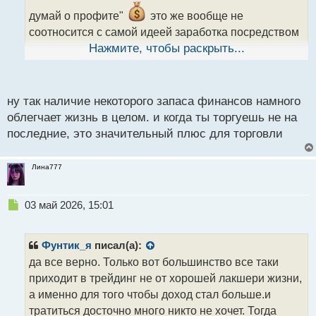
а
думай о профите"
это же вообще не
н
н
соотносится с самой идеей заработка посредством
ы
торговли.
Нажмите, чтобы раскрыть...
й
Всё равно же будет какая то привязка к
п
результатам.
о
с
В общем пришел к выводу, что наличие
ну так наличие некоторого запаса финансов намного
т
финансовой подушки очень важный фактор в этом
облегчает жизнь в целом. и когда ты торгуешь не на
последние, это значительный плюс для торговли
вопросе.
Лина777
Н
03 май 2026, 15:01
е
п
р
Фунтик_я
писал(а):
о
да все верно. Только вот большинство все таки
ч
приходит в трейдинг не от хорошей лакшери жизни,
и
т
а именно для того чтобы доход стал больше.и
а
тратиться досточно много никто не хочет. Тогда