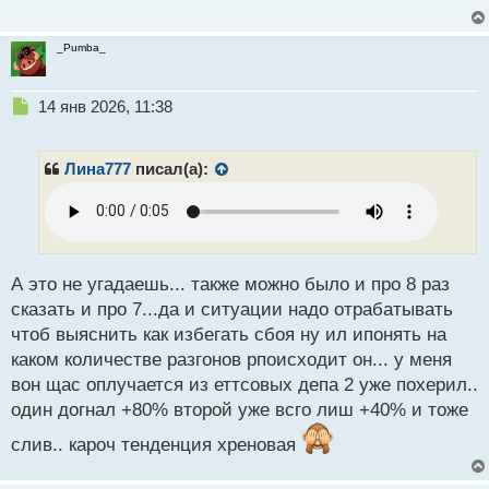
с
т
_Pumba_
Н
14 янв 2026, 11:38
е
п
р
Лина777
писал(а):
о
ч
и
т
а
н
А это не угадаешь... также можно было и про 8 раз
н
сказать и про 7...да и ситуации надо отрабатывать
ы
чтоб выяснить как избегать сбоя ну ил ипонять на
й
каком количестве разгонов рпоисходит он... у меня
п
о
вон щас оплучается из еттсовых депа 2 уже похерил..
с
один догнал +80% второй уже всго лиш +40% и тоже
т
слив.. кароч тенденция хреновая