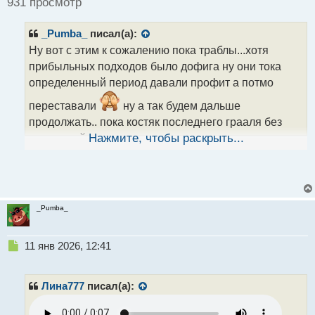
931 просмотр
и
т
_Pumba_
писал(а):
а
н
Ну вот с этим к сожалению пока траблы...хотя
н
прибыльных подходов было дофига ну они тока
ы
определенный период давали профит а потмо
й
п
переставали
ну а так будем дальше
о
продолжать.. пока костяк последнего грааля без
с
т
изменений а там посмотрим...нужно просто стату
Нажмите, чтобы раскрыть...
собрать по тому скок получается поднять до какой
суммы ну хотяб в течении дня-двух
_Pumba_
Н
11 янв 2026, 12:41
е
п
р
Лина777
писал(а):
о
ч