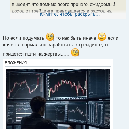
н
выходит, что помимо всего прочего, ожидаемый
н
доход от трейдинга превращается в расход на
ы
Нажмите, чтобы раскрыть...
й
достаточно длительный срок... а к этому не каждый
п
готов.
о
с
т
Но если подумать
то как быть иначе
если
хочется нормально заработать в трейдинге, то
придется идти на жертвы......
ВЛОЖЕНИЯ