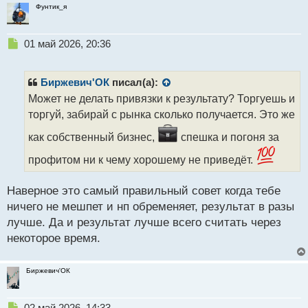
Фунтик_я
Н
01 май 2026, 20:36
е
п
р
Биржевич'ОК
писал(а):
о
Может не делать привязки к результату? Торгуешь и
ч
торгуй, забирай с рынка сколько получается. Это же
и
т
как собственный бизнес,
спешка и погоня за
а
н
профитом ни к чему хорошему не приведёт.
н
ы
Наверное это самый правильный совет когда тебе
й
п
ничего не мешпет и нп обременяет, результат в разы
о
лучше. Да и результат лучше всего считать через
с
некоторое время.
т
Биржевич'ОК
Н
02 май 2026, 14:33