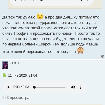
и
т
а
н
Да тож так думаю
а про два дня...ну потому что
н
пока я гдет стока продержался почти это раз а два
ы
й
что подъем за такой промежуток достаточный чтобы
п
снять Профит и продолжить по новой. Просто так то
о
я канеш хотел 4 дня но если будет слив то он ударит
с
по нервам больней...кароч чем дольше подымаешь
т
тем тяжелей переживается потеря депо
Лина777
Н
11 янв 2026, 21:04
е
п
р
о
ч
923 просмотра
и
т