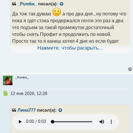
_Pumba_
писал(а):
а
н
Да тож так думаю
а про два дня...ну потому что
н
пока я гдет стока продержался почти это раз а два
ы
й
что подъем за такой промежуток достаточный
п
чтобы снять Профит и продолжить по новой.
о
Просто так то я канеш хотел 4 дня но если будет
с
т
слив то он ударит по нервам больней...кароч чем
Нажмите, чтобы раскрыть...
дольше подымаешь тем тяжелей переживается
потеря депо
_Pumba_
Н
12 янв 2026, 12:28
е
п
р
Лина777
писал(а):
о
ч
и
т