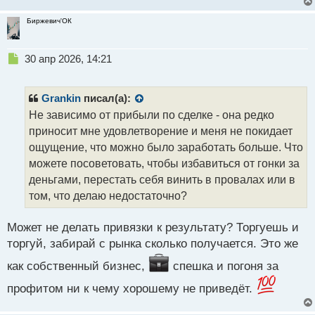
Биржевич'ОК
Н
30 апр 2026, 14:21
е
п
р
Grankin
писал(а):
о
Не зависимо от прибыли по сделке - она редко
ч
приносит мне удовлетворение и меня не покидает
и
т
ощущение, что можно было заработать больше. Что
а
можете посоветовать, чтобы избавиться от гонки за
н
деньгами, перестать себя винить в провалах или в
н
том, что делаю недостаточно?
ы
й
п
Может не делать привязки к результату? Торгуешь и
о
торгуй, забирай с рынка сколько получается. Это же
с
т
как собственный бизнес,
спешка и погоня за
профитом ни к чему хорошему не приведёт.