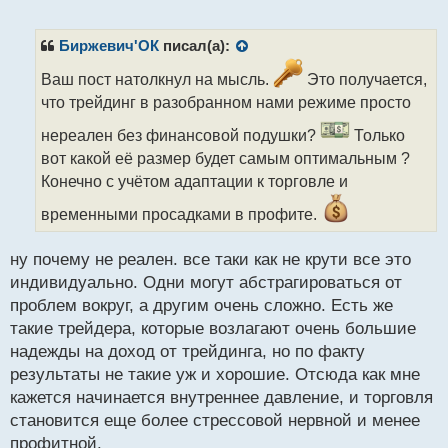
е
п
р
Биржевич'ОК
писал(а):
о
ч
Ваш пост натолкнул на мысль.
Это получается,
и
что трейдинг в разобранном нами режиме просто
т
а
нереален без финансовой подушки?
Только
н
вот какой её размер будет самым оптимальным ?
н
Конечно с учётом адаптации к торговле и
ы
й
временными просадками в профите.
п
о
с
ну почему не реален. все таки как не крути все это
т
индивидуально. Одни могут абстрагироваться от
проблем вокруг, а другим очень сложно. Есть же
такие трейдера, которые возлагают очень большие
надежды на доход от трейдинга, но по факту
результаты не такие уж и хорошие. Отсюда как мне
кажется начинается внутреннее давление, и торговля
становится еще более стрессовой нервной и менее
профитной.