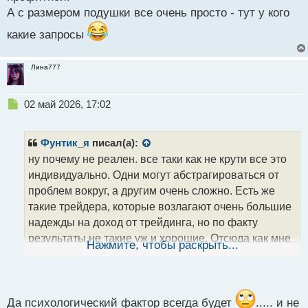
А с размером подушки все очень просто - тут у кого
какие запросы
Лина777
Н
02 май 2026, 17:02
е
п
р
Фунтик_я
писал(а):
о
ну почему не реален. все таки как не крути все это
ч
индивидуально. Одни могут абстрагироваться от
и
т
проблем вокруг, а другим очень сложно. Есть же
а
такие трейдера, которые возлагают очень большие
н
надежды на доход от трейдинга, но по факту
н
результаты не такие уж и хорошие. Отсюда как мне
ы
Нажмите, чтобы раскрыть...
й
кажется начинается внутреннее давление, и
п
торговля становится еще более стрессовой
о
нервной и менее профитной.
с
А с размером подушки все очень просто - тут у кого
т
Да психологический фактор всегда будет
..... и не