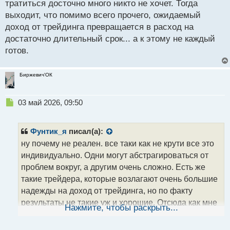
тратиться досточно много никто не хочет. Тогда
т
выходит, что помимо всего прочего, ожидаемый
доход от трейдинга превращается в расход на
достаточно длительный срок... а к этому не каждый
готов.
Биржевич'ОК
Н
03 май 2026, 09:50
е
п
р
Фунтик_я
писал(а):
о
ну почему не реален. все таки как не крути все это
ч
индивидуально. Одни могут абстрагироваться от
и
т
проблем вокруг, а другим очень сложно. Есть же
а
такие трейдера, которые возлагают очень большие
н
надежды на доход от трейдинга, но по факту
н
результаты не такие уж и хорошие. Отсюда как мне
ы
Нажмите, чтобы раскрыть...
й
кажется начинается внутреннее давление, и
п
торговля становится еще более стрессовой