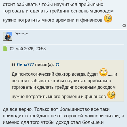
стоит забывать чтобы научиться прибыльно
какие запросы
торговать и сделать трейдинг основным доходом
нужно потратить много времени и финансов
Фунтик_я
Н
02 май 2026, 20:58
е
п
р
Лина777
писал(а):
о
ч
Да психологический фактор всегда будет
..... и
и
не стоит забывать чтобы научиться прибыльно
т
торговать и сделать трейдинг основным доходом
а
н
нужно потратить много времени и финансов
н
ы
да все верно. Только вот большинство все таки
й
п
приходит в трейдинг не от хорошей лакшери жизни, а
о
именно для того чтобы доход стал больше.и
с