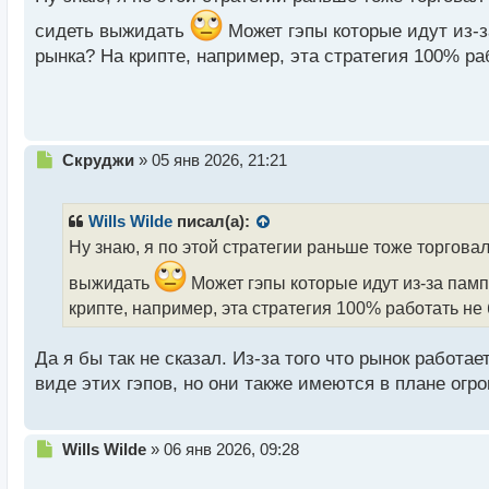
н
сидеть выжидать
Может гэпы которые идут из-з
ы
й
рынка? На крипте, например, эта стратегия 100% раб
п
о
с
т
Н
Скруджи
»
05 янв 2026, 21:21
е
п
р
Wills Wilde
писал(а):
о
Ну знаю, я по этой стратегии раньше тоже торговал
ч
и
выжидать
Может гэпы которые идут из-за памп
т
крипте, например, эта стратегия 100% работать не 
а
н
н
Да я бы так не сказал. Из-за того что рынок работа
ы
виде этих гэпов, но они также имеются в плане огр
й
п
о
Н
Wills Wilde
»
06 янв 2026, 09:28
с
е
т
п