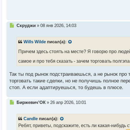
п
о
с
т
Н
Скруджи
»
08 янв 2026, 14:03
е
п
р
Wills Wilde
писал(а):
о
ч
Причем здесь стоять на месте? Я говорю про люде
и
самое и про тебя сказать - зачем торговать полгэп
т
а
н
Так ты под рынок подстраиваешься, а не рынок про 
н
торговать такие сделки, но не получишь полное пер
ы
стоп. А если адаптируешься, то будешь в плюсе.
й
п
о
Н
Биржевич'ОК
»
26 апр 2026, 10:01
с
е
т
п
р
Candle
писал(а):
о
Ребят, приветы, подскажите, есть ли какая-нибудь 
ч