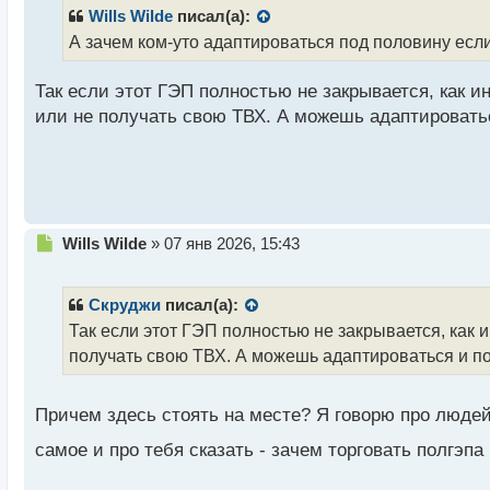
р
Wills Wilde
писал(а):
о
А зачем ком-уто адаптироваться под половину если
ч
и
Так если этот ГЭП полностью не закрывается, как и
т
а
или не получать свою ТВХ. А можешь адаптироватьс
н
н
ы
й
п
о
Н
Wills Wilde
»
07 янв 2026, 15:43
с
е
т
п
р
Скруджи
писал(а):
о
Так если этот ГЭП полностью не закрывается, как 
ч
получать свою ТВХ. А можешь адаптироваться и пол
и
т
а
Причем здесь стоять на месте? Я говорю про люде
н
н
самое и про тебя сказать - зачем торговать полгэпа
ы
й