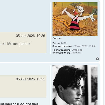
05 янв 2026, 10:36
Скруджи
ться. Может рынок
Посты:
2422
Зарегистрирован:
29 окт 2025, 13:26
Поблагодарили:
3049 раз
Благодарил (а):
2109 раз
В
е
р
н
у
т
ь
05 янв 2026, 13:21
с
я
к
н
а
ч
а
 заманался до поздна
л