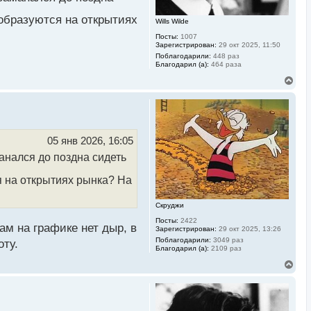
у
 образуются на открытиях
Wills Wilde
Посты:
1007
Зарегистрирован:
29 окт 2025, 11:50
Поблагодарили:
448 раз
Благодарил (а):
464 раза
В
е
р
н
у
т
ь
05 янв 2026, 16:05
с
манался до поздна сидеть
я
к
н
я на открытиях рынка? На
а
ч
Скруджи
а
л
Посты:
2422
у
там на графике нет дыр, в
Зарегистрирован:
29 окт 2025, 13:26
Поблагодарили:
3049 раз
оту.
Благодарил (а):
2109 раз
В
е
р
н
у