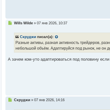
н
ы
й
п
о
Н
Wills Wilde
»
07 янв 2026, 10:37
с
е
т
п
р
Скруджи
писал(а):
о
Разные активы, разная активность трейдеров, раз
ч
небольшой объём. Адаптируйся под рынок, не он д
и
т
а
А зачем ком-уто адаптироваться под половину если
н
н
ы
й
п
о
с
т
Н
Скруджи
»
07 янв 2026, 14:16
е
п