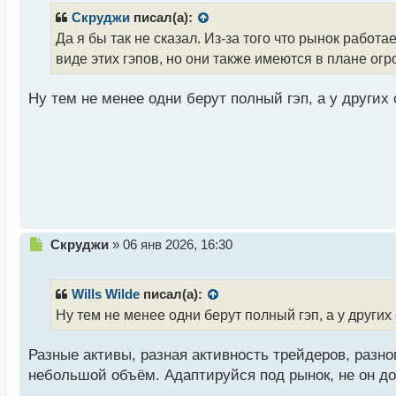
р
Скруджи
писал(а):
о
Да я бы так не сказал. Из-за того что рынок работа
ч
виде этих гэпов, но они также имеются в плане огр
и
т
а
Ну тем не менее одни берут полный гэп, а у других
н
н
ы
й
п
о
с
т
Н
Скруджи
»
06 янв 2026, 16:30
е
п
р
Wills Wilde
писал(а):
о
Ну тем не менее одни берут полный гэп, а у других
ч
и
Разные активы, разная активность трейдеров, разн
т
а
небольшой объём. Адаптируйся под рынок, не он до
н