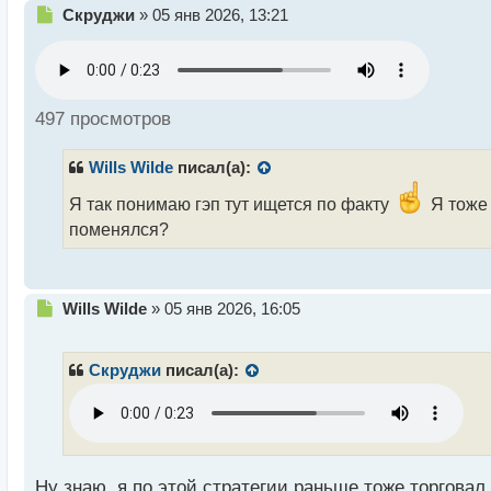
Н
Скруджи
»
05 янв 2026, 13:21
е
п
р
о
ч
497 просмотров
и
т
Wills Wilde
писал(а):
а
н
Я так понимаю гэп тут ищется по факту
Я тоже 
н
поменялся?
ы
й
п
о
Н
Wills Wilde
»
05 янв 2026, 16:05
с
е
т
п
р
Скруджи
писал(а):
о
ч
и
т
а
н
Ну знаю, я по этой стратегии раньше тоже торговал 