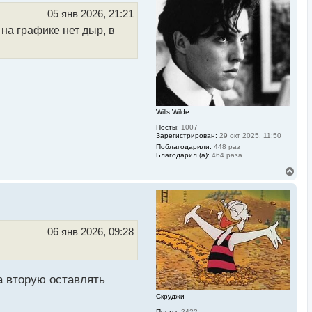
т
ь
05 янв 2026, 21:21
с
 на графике нет дыр, в
я
к
н
а
ч
а
л
у
Wills Wilde
Посты:
1007
Зарегистрирован:
29 окт 2025, 11:50
Поблагодарили:
448 раз
Благодарил (а):
464 раза
В
е
р
н
у
т
ь
06 янв 2026, 09:28
с
я
к
н
а
а вторую оставлять
ч
Скруджи
а
л
Посты:
2422