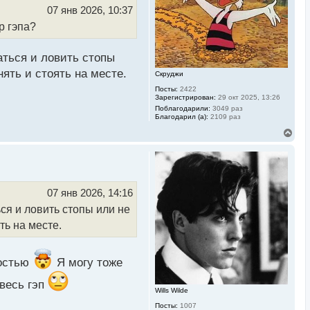
ь
07 янв 2026, 10:37
с
р гэпа?
я
к
н
а
аться и ловить стопы
ч
ять и стоять на месте.
Скруджи
а
л
Посты:
2422
у
Зарегистрирован:
29 окт 2025, 13:26
Поблагодарили:
3049 раз
Благодарил (а):
2109 раз
В
е
р
н
у
т
ь
07 янв 2026, 14:16
с
ся и ловить стопы или не
я
к
ть на месте.
н
а
ч
а
ностью
Я могу тоже
л
у
 весь гэп
Wills Wilde
Посты:
1007