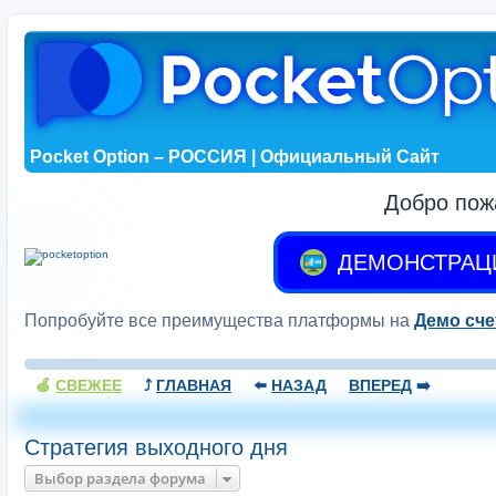
Pocket Option – РОССИЯ | Официальный Сайт
Добро пож
ДЕМОНСТРАЦ
Попробуйте все преимущества платформы на
Демо сче
🍏
СВЕЖЕЕ
⤴️
ГЛАВНАЯ
⬅️
НАЗАД
ВПЕРЕД
➡️
Стратегия выходного дня
Выбор раздела форума