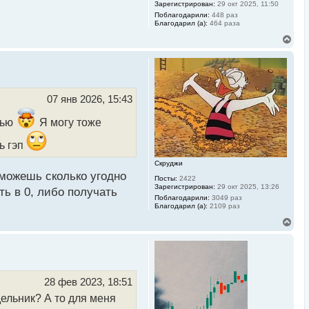
Зарегистрирован:
29 окт 2025, 11:50
Поблагодарили:
448 раз
Благодарил (а):
464 раза
В
е
р
н
у
т
ь
07 янв 2026, 15:43
с
я
тью
Я могу тоже
к
н
ь гэп
а
ч
Скруджи
а
л
 можешь сколько угодно
Посты:
2422
у
Зарегистрирован:
29 окт 2025, 13:26
ть в 0, либо получать
Поблагодарили:
3049 раз
Благодарил (а):
2109 раз
В
е
р
н
у
т
ь
28 фев 2023, 18:51
с
дельник? А то для меня
я
к