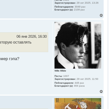
у
Зарегистрирован:
29 окт 2025, 13:26
Поблагодарили:
3049 раз
Благодарил (а):
2109 раз
В
е
р
н
у
т
ь
06 янв 2026, 16:30
с
вторую оставлять
я
к
н
а
ч
змер гэпа?
а
л
у
Wills Wilde
Посты:
1007
Зарегистрирован:
29 окт 2025, 11:50
Поблагодарили:
448 раз
Благодарил (а):
464 раза
В
е
р
н
у
т