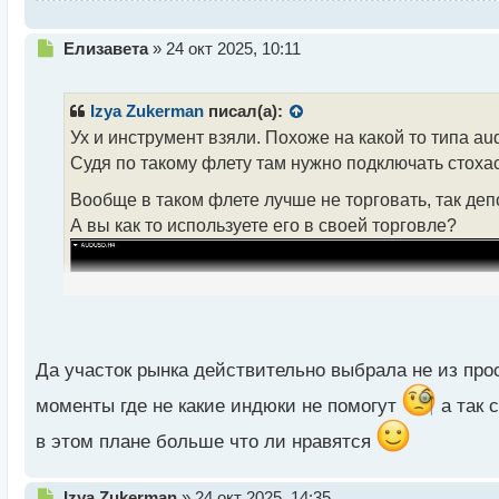
Н
Елизавета
»
24 окт 2025, 10:11
е
п
р
Izya Zukerman
писал(а):
о
Ух и инструмент взяли. Похоже на какой то типа aud
ч
Судя по такому флету там нужно подключать стоха
и
т
Вообще в таком флете лучше не торговать, так деп
а
А вы как то используете его в своей торговле?
н
н
ы
й
п
о
с
т
Да участок рынка действительно выбрала не из пр
моменты где не какие индюки не помогут
а так 
в этом плане больше что ли нравятся
Н
Izya Zukerman
»
24 окт 2025, 14:35