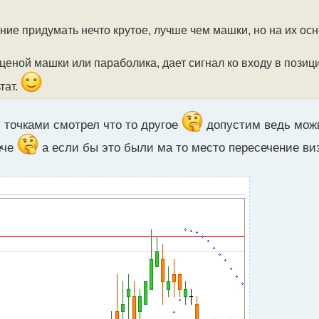
ние придумать нечто крутое, лучше чем машки, но на их осно
еной машки или параболика, дает сигнал ко входу в позици
тат.
и точками смотрел что то другое
допустим ведь можн
ече
а если бы это были ма то место пересечение ви