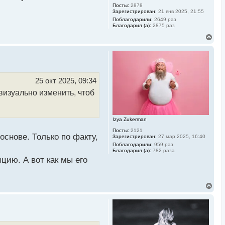
Посты:
2878
у
Зарегистрирован:
21 янв 2025, 21:55
Поблагодарили:
2649 раз
Благодарил (а):
2875 раз
В
е
р
н
у
т
ь
25 окт 2025, 09:34
с
визуально изменить, чтоб
я
к
н
а
Izya Zukerman
ч
а
Посты:
2121
л
основе. Только по факту,
Зарегистрирован:
27 мар 2025, 16:40
у
Поблагодарили:
959 раз
Благодарил (а):
782 раза
цию. А вот как мы его
В
е
р
н
у
т