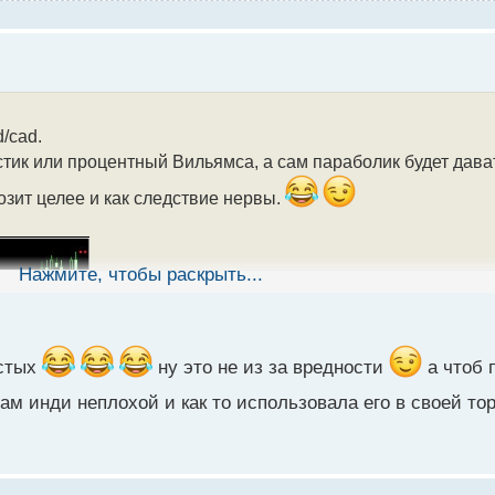
/cad.
стик или процентный Вильямса, а сам параболик будет дав
озит целее и как следствие нервы.
Нажмите, чтобы раскрыть...
остых
ну это не из за вредности
а чтоб 
сам инди неплохой и как то использовала его в своей то