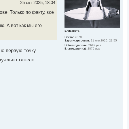
ь
25 окт 2025, 18:04
с
я
ве. Только по факту, всё
к
н
а
ю. А вот как мы его
ч
а
Елизавета
л
Посты:
2878
у
Зарегистрирован:
21 янв 2025, 21:55
Поблагодарили:
2649 раз
Благодарил (а):
2875 раз
о первую точку
зуально тяжело