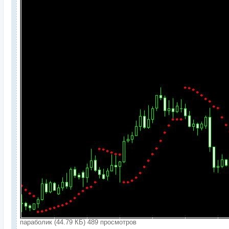
параболик (44.79 КБ) 489 просмотров