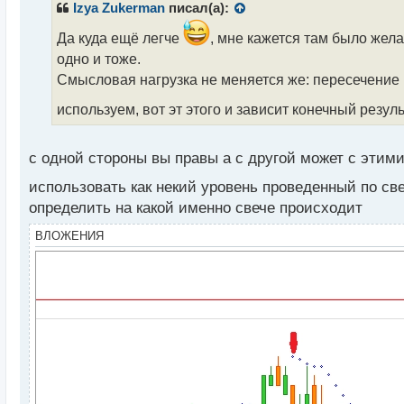
р
Izya Zukerman
писал(а):
о
ч
Да куда ещё легче
, мне кажется там было жела
и
одно и тоже.
т
Смысловая нагрузка не меняется же: пересечение ц
а
н
используем, вот эт этого и зависит конечный резуль
н
ы
й
с одной стороны вы правы а с другой может с этим
п
о
использовать как некий уровень проведенный по св
с
определить на какой именно свече происходит
т
ВЛОЖЕНИЯ