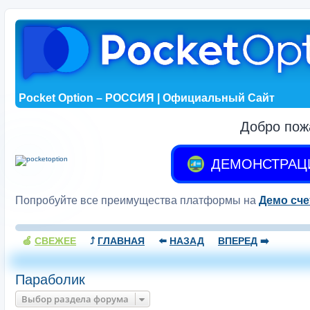
Pocket Option – РОССИЯ | Официальный Сайт
Добро пож
ДЕМОНСТРАЦ
Попробуйте все преимущества платформы на
Демо сче
🍏
СВЕЖЕЕ
⤴️
ГЛАВНАЯ
⬅️
НАЗАД
ВПЕРЕД
➡️
Параболик
Выбор раздела форума