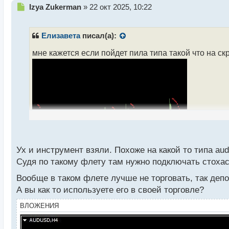
Н
Izya Zukerman
»
22 окт 2025, 10:22
е
п
р
Елизавета
писал(а):
о
ч
мне кажется если пойдет пила типа такой что на ск
и
т
а
н
н
ы
й
п
о
с
Ух и инструмент взяли. Похоже на какой то типа aud
т
Судя по такому флету там нужно подключать стоха
Вообще в таком флете лучше не торговать, так депо
А вы как то используете его в своей торговле?
ВЛОЖЕНИЯ