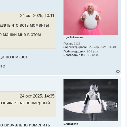
н
у
т
ь
24 окт 2025, 10:11
с
я
азать что есть моменты
к
н
о машки мне в этом
а
Izya Zukerman
ч
а
Посты:
2121
л
Зарегистрирован:
27 мар 2025, 16:40
у
Поблагодарили:
959 раз
Благодарил (а):
782 раза
да возникает
ете
В
е
р
н
у
т
ь
24 окт 2025, 14:35
с
 возникает закономерный
я
к
н
а
ч
а
о визуально изменить,
Елизавета
л