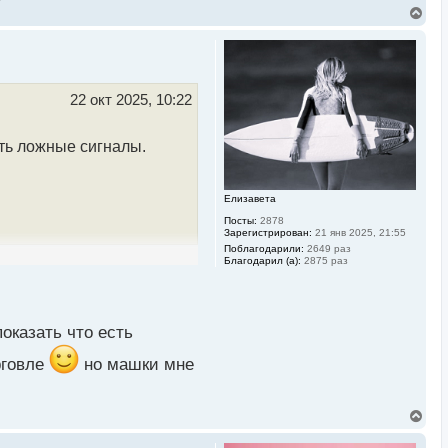
В
е
р
н
у
т
ь
22 окт 2025, 10:22
с
я
к
ать ложные сигналы.
н
а
ч
а
Елизавета
л
Посты:
2878
у
Зарегистрирован:
21 янв 2025, 21:55
Поблагодарили:
2649 раз
Благодарил (а):
2875 раз
показать что есть
рговле
но машки мне
В
е
р