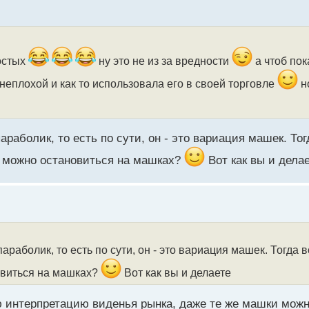
ростых
ну это не из за вредности
а чтоб пок
 неплохой и как то использовала его в своей торговле
н
аболик, то есть по сути, он - это вариация машек. Тог
и можно остановиться на машках?
Вот как вы и дела
раболик, то есть по сути, он - это вариация машек. Тогда
овиться на машках?
Вот как вы и делаете
ю интерпретацию виденья рынка, даже те же машки можн