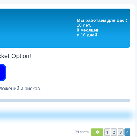
Мы работаем для Вас :
10 лет,
0 месяцев
и 16 дней
et Option!
вложений и рисков.
1
2
3
4
Пред.
74 поста