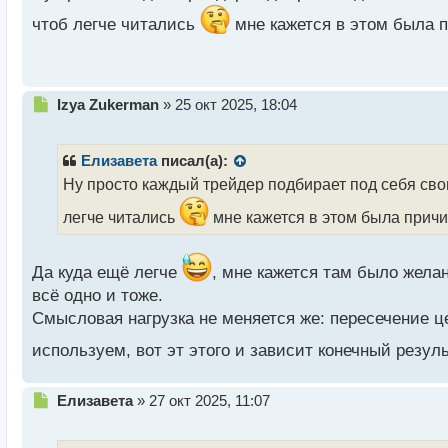
н
чтоб легче читались
мне кажется в этом была 
ы
й
п
о
с
Н
Izya Zukerman
»
25 окт 2025, 18:04
т
е
п
р
Елизавета
писал(а):
о
Ну просто каждый трейдер подбирает под себя сво
ч
и
легче читались
мне кажется в этом была прич
т
а
н
Да куда ещё легче
, мне кажется там было желан
н
всё одно и тоже.
ы
Смысловая нагрузка не меняется же: пересечение це
й
п
используем, вот эт этого и зависит конечный резул
о
с
т
Н
Елизавета
»
27 окт 2025, 11:07
е
п