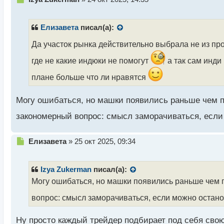
е
п
р
Елизавета
писал(а):
о
ч
Да участок рынка действительно выбрала не из п
и
где не какие индюки не помогут
а так сам инди
т
а
плане больше что ли нравятся
н
н
ы
Могу ошибаться, но машки появились раньше чем пар
й
закономерный вопрос: смысл заморачиваться, есл
п
о
с
Н
Елизавета
»
25 окт 2025, 09:34
т
е
п
р
Izya Zukerman
писал(а):
о
Могу ошибаться, но машки появились раньше чем па
ч
и
вопрос: смысл заморачиваться, если можно остан
т
а
Ну просто каждый трейдер подбирает под себя сво
н