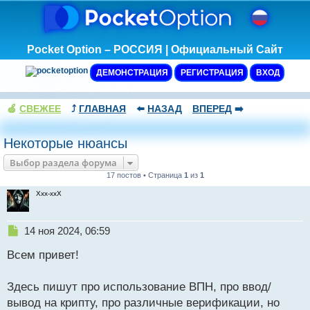
Pocket Option – РОССИЯ | Официальный Сайт
ДЕМОНСТРАЦИЯ
РЕГИСТРАЦИЯ
ВХОД
🍏
СВЕЖЕЕ
⤴️
ГЛАВНАЯ
⬅️
НАЗАД
ВПЕРЕД
➡️
Некоторые нюансы
Выбор раздела форума
17 постов • Страница
1
из
1
Xxx-xxX
Н
14 ноя 2024, 06:59
е
Всем привет!
п
р
о
Здесь пишут про использование ВПН, про ввод/
ч
вывод на крипту, про различные верификации, но
и