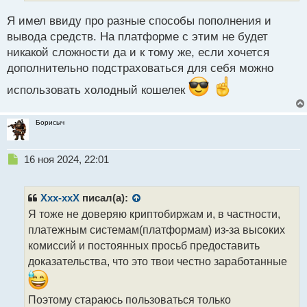
и
Я имел ввиду про разные способы пополнения и
т
а
вывода средств. На платформе с этим не будет
н
никакой сложности да и к тому же, если хочется
н
дополнительно подстраховаться для себя можно
ы
й
использовать холодный кошелек
п
о
с
Борисыч
т
Н
16 ноя 2024, 22:01
е
п
р
Xxx-xxX
писал(а):
о
Я тоже не доверяю криптобиржам и, в частности,
ч
платежным системам(платформам) из-за высоких
и
т
комиссий и постоянных просьб предоставить
а
доказательства, что это твои честно заработанные
н
н
ы
Поэтому стараюсь пользоваться только
й