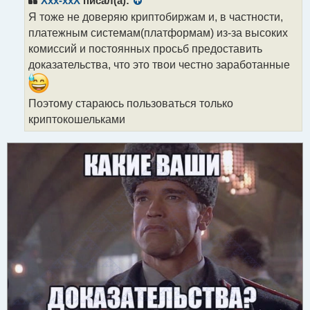
Xxx-xxX
писал(а):
о
Я тоже не доверяю криптобиржам и, в частности,
ч
платежным системам(платформам) из-за высоких
и
т
комиссий и постоянных просьб предоставить
а
доказательства, что это твои честно заработанные
н
н
ы
Поэтому стараюсь пользоваться только
й
криптокошельками
п
о
с
т