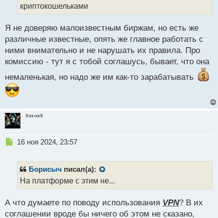
криптокошельками
п
о
с
Я не доверяю малоизвестным биржам, но есть же
т
различные известные, опять же главное работать с
ними внимательно и не нарушать их правила. Про
комиссию - тут я с тобой соглашусь, бывает, что она
немаленькая, но надо же им как-то зарабатывать
Xxx-xxX
Н
16 ноя 2024, 23:57
е
п
р
Борисыч
писал(а):
о
На платформе с этим не...
ч
и
А что думаете по поводу использования
VPN
? В их
т
а
соглашении вроде бы ничего об этом не сказано,