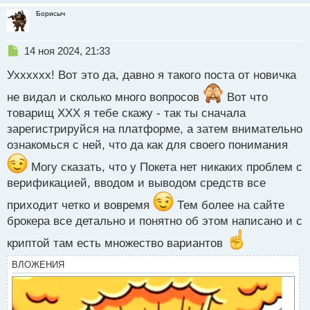
т
Борисыч
Н
14 ноя 2024, 21:33
е
Ухххххх! Вот это да, давно я такого поста от новичка
п
р
не видал и сколько много вопросов
Вот что
о
товарищ ХХХ я тебе скажу - так ты сначала
ч
и
зарегистрируйся на платформе, а затем внимательно
т
ознакомься с ней, что да как для своего понимания
а
н
Могу сказать, что у Покета нет никаких проблем с
н
верификацией, вводом и выводом средств все
ы
й
приходит четко и вовремя
Тем более на сайте
п
брокера все детально и понятно об этом написано и с
о
с
криптой там есть множество вариантов
т
ВЛОЖЕНИЯ