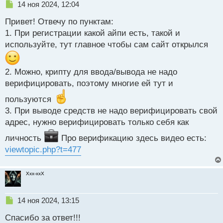
Н
14 ноя 2024, 12:04
е
Привет! Отвечу по пунктам:
п
р
1. При регистрации какой айпи есть, такой и
о
используйте, тут главное чтобы сам сайт открылся
ч
и
т
2. Можно, крипту для ввода/вывода не надо
а
верифицировать, поэтому многие ей тут и
н
н
пользуются
ы
3. При выводе средств не надо верифицировать свой
й
п
адрес, нужно верифицировать только себя как
о
личность
Про верификацию здесь видео есть:
с
т
viewtopic.php?t=477
Xxx-xxX
Н
14 ноя 2024, 13:15
е
Спасибо за ответ!!!
п