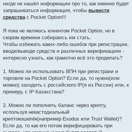
т
нигде не нашёл информации про то, как именно будет
а
запрашиваться информация, чтобы
вывести
н
средства
с Pocket Option!!!
н
ы
й
Я пока не являюсь клиентом Pocket Option, но в
п
скором времени собираюсь им стать.
о
Чтобы избежать каких-либо ошибок при регистрации,
с
вводе/выводе средств и различных верификациях -
т
интересно узнать, как грамотно всё это проделать?
1. Можно ли использовать ВПН при регистраии и
торговле на Pocket Option? Если да, то нужно(или
можно) заходить с российского IP(я из России) или, к
примеру, с IP Казахстана?
2. Можно ли пополнять баланс через крипту,
используя некастодиальный
криптокошелёк(например Exodus или Trust Wallet)?
Если да, то как его потом верифицировать при