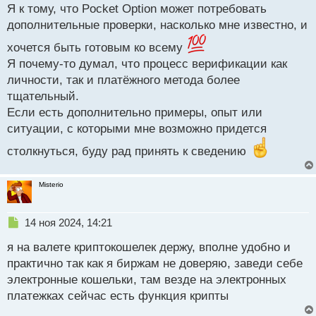
р
Я к тому, что Pocket Option может потребовать
о
дополнительные проверки, насколько мне известно, и
ч
и
хочется быть готовым ко всему
т
Я почему-то думал, что процесс верификации как
а
личности, так и платёжного метода более
н
н
тщательный.
ы
Если есть дополнительно примеры, опыт или
й
ситуации, с которыми мне возможно придется
п
о
столкнуться, буду рад принять к сведению
с
т
Misterio
Н
14 ноя 2024, 14:21
е
я на валете криптокошелек держу, вполне удобно и
п
р
практично так как я биржам не доверяю, заведи себе
о
электронные кошельки, там везде на электронных
ч
платежках сейчас есть функция крипты
и
т