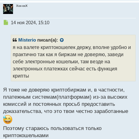
а
Xxx-xxX
н
н
ы
Н
14 ноя 2024, 15:10
й
е
п
п
о
р
Misterio
писал(а):
с
о
я на валете криптокошелек держу, вполне удобно и
т
ч
практично так как я биржам не доверяю, заведи
и
т
себе электронные кошельки, там везде на
а
электронных платежках сейчас есть функция
н
крипты
н
ы
й
Я тоже не доверяю криптобиржам и, в частности,
п
платежным системам(платформам) из-за высоких
о
комиссий и постоянных просьб предоставить
с
доказательства, что это твои честно заработанные
т
Поэтому стараюсь пользоваться только
криптокошельками