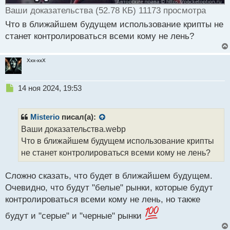
Ваши доказательства (52.78 КБ) 11173 просмотра
Что в ближайшем будущем использование крипты не
станет контролироваться всеми кому не лень?
Xxx-xxX
Н
14 ноя 2024, 19:53
е
п
р
Misterio
писал(а):
о
Ваши доказательства.webp
ч
Что в ближайшем будущем использование крипты
и
т
не станет контролироваться всеми кому не лень?
а
н
Сложно сказать, что будет в ближайшем будущем.
н
Очевидно, что будут "белые" рынки, которые будут
ы
й
контролироваться всеми кому не лень, но также
п
будут и "серые" и "черные" рынки
о
с