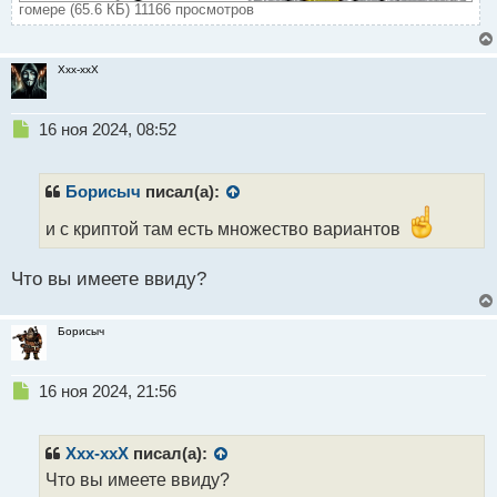
гомере (65.6 КБ) 11166 просмотров
Xxx-xxX
Н
16 ноя 2024, 08:52
е
п
р
Борисыч
писал(а):
о
ч
и с криптой там есть множество вариантов
и
т
Что вы имеете ввиду?
а
н
н
Борисыч
ы
й
п
Н
16 ноя 2024, 21:56
о
е
с
п
т
р
Xxx-xxX
писал(а):
о
Что вы имеете ввиду?
ч