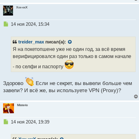
Xxx-xxX
Н
14 ноя 2024, 15:34
е
п
р
treider_max
писал(а):
о
Я на покетопшене уже не один год, за всё время
ч
верифицировался один раз только в самом начале
и
т
- по селфи и паспорту
а
н
н
Здорово
Если не секрет, вы вывели больше чем
ы
завели? И всё же, вы используете VPN (Proxy)?
й
п
о
Misterio
с
т
Н
14 ноя 2024, 19:39
е
п
р