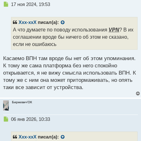
Н
17 ноя 2024, 19:53
е
п
р
Xxx-xxX
писал(а):
о
А что думаете по поводу использования
VPN
? В их
ч
соглашении вроде бы ничего об этом не сказано,
и
т
если не ошибаюсь
а
н
Касаемо ВПН там вроде бы нет об этом упоминания.
н
К тому же сама платформа без него спокойно
ы
й
открывается, я не вижу смысла использовать ВПН. К
п
тому же с ним она может притормаживать, но опять
о
таки все зависит от устройства.
с
т
Биржевич'ОК
Н
06 янв 2026, 10:33
е
п
р
Xxx-xxX
писал(а):