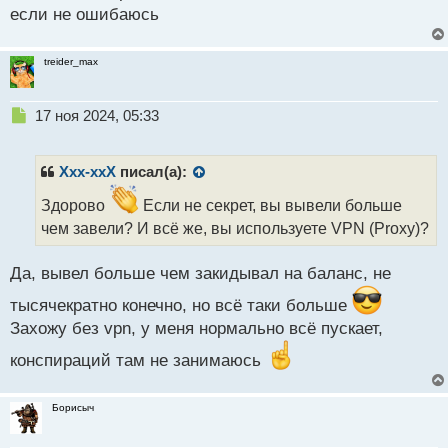
н
если не ошибаюсь
н
ы
й
treider_max
п
о
с
Н
17 ноя 2024, 05:33
т
е
п
р
Xxx-xxX
писал(а):
о
ч
Здорово
Если не секрет, вы вывели больше
и
чем завели? И всё же, вы используете VPN (Proxy)?
т
а
Да, вывел больше чем закидывал на баланс, не
н
н
тысячекратно конечно, но всё таки больше
ы
Захожу без vpn, у меня нормально всё пускает,
й
п
конспираций там не занимаюсь
о
с
т
Борисыч