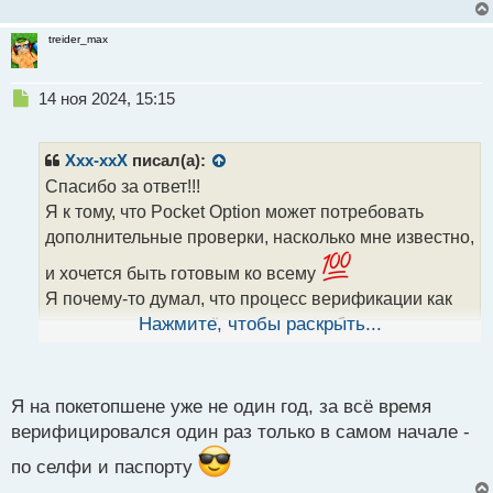
treider_max
Н
14 ноя 2024, 15:15
е
п
р
Xxx-xxX
писал(а):
о
Спасибо за ответ!!!
ч
Я к тому, что Pocket Option может потребовать
и
т
дополнительные проверки, насколько мне известно,
а
и хочется быть готовым ко всему
н
н
Я почему-то думал, что процесс верификации как
ы
личности, так и платёжного метода более
Нажмите, чтобы раскрыть...
й
тщательный.
п
Если есть дополнительно примеры, опыт или
о
с
ситуации, с которыми мне возможно придется
Я на покетопшене уже не один год, за всё время
т
верифицировался один раз только в самом начале -
столкнуться, буду рад принять к сведению
по селфи и паспорту