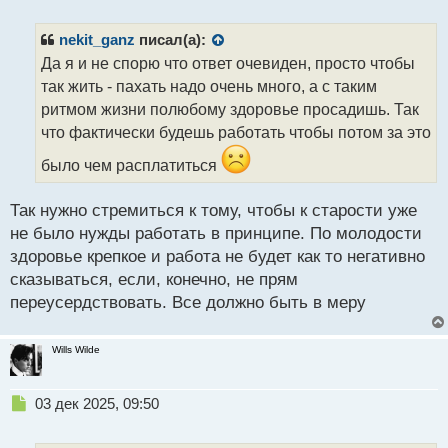
е
п
р
nekit_ganz
писал(а):
о
Да я и не спорю что ответ очевиден, просто чтобы
ч
так жить - пахать надо очень много, а с таким
и
т
ритмом жизни полюбому здоровье просадишь. Так
а
что фактически будешь работать чтобы потом за это
н
н
было чем расплатиться
ы
й
Так нужно стремиться к тому, чтобы к старости уже
п
не было нужды работать в принципе. По молодости
о
с
здоровье крепкое и работа не будет как то негативно
т
сказываться, если, конечно, не прям
переусердствовать. Все должно быть в меру
Wills Wilde
Н
03 дек 2025, 09:50
е
п