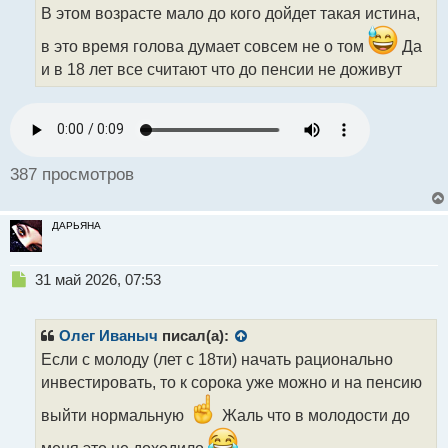
о
В этом возрасте мало до кого дойдет такая истина,
ч
и
в это время голова думает совсем не о том
Да
т
и в 18 лет все считают что до пенсии не доживут
а
н
н
ы
й
п
387 просмотров
о
с
т
ДАРЬЯНА
Н
31 май 2026, 07:53
е
п
р
Олег Иваныч
писал(а):
о
Если с молоду (лет с 18ти) начать рационально
ч
инвестировать, то к сорока уже можно и на пенсию
и
т
выйти нормальную
Жаль что в молодости до
а
н
меня это не доходило