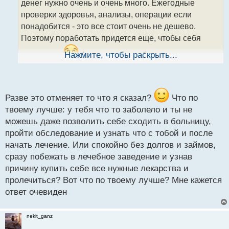
денег нужно очень и очень много. Ежегодные
и
т
проверки здоровья, анализы, операции если
а
понадобится - это все стоит очень не дешево.
н
Поэтому поработать придется еще, чтобы себя
н
ы
содержать
Нажмите, чтобы раскрыть...
А если много работать, то здоровье
й
п
просадишь. Так и получается замкнутый круг
о
с
т
Разве это отменяет то что я сказал?
Что по
твоему лучше: у тебя что то заболело и ты не
можешь даже позволить себе сходить в больницу,
пройти обследование и узнать что с тобой и после
начать лечение. Или спокойно без долгов и займов,
сразу побежать в лечебное заведение и узнав
причину купить себе все нужные лекарства и
пролечиться? Вот что по твоему лучше? Мне кажется
ответ очевиден
nekit_ganz