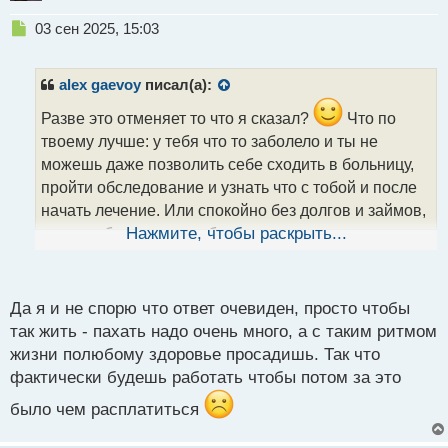
Н
03 сен 2025, 15:03
е
п
р
alex gaevoy
писал(а):
о
ч
Разве это отменяет то что я сказал?
Что по
и
твоему лучше: у тебя что то заболело и ты не
т
можешь даже позволить себе сходить в больницу,
а
пройти обследование и узнать что с тобой и после
н
н
начать лечение. Или спокойно без долгов и займов,
ы
сразу побежать в лечебное заведение и узнав
Нажмите, чтобы раскрыть...
й
причину купить себе все нужные лекарства и
п
пролечиться? Вот что по твоему лучше? Мне
о
с
кажется ответ очевиден
Да я и не спорю что ответ очевиден, просто чтобы
т
так жить - пахать надо очень много, а с таким ритмом
жизни полюбому здоровье просадишь. Так что
фактически будешь работать чтобы потом за это
было чем расплатиться