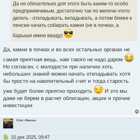
о
Да не обязательно для этого быть каким-то особо
ч
предприимчивым, достаточно так по мелочи чтото
и
т
делать - откладывать, вкладывать, а потом ближе к
а
пенсии начать собирать камни (не в почках, а
н
н
барыши имею ввиду)
ы
й
Да, камни в почках и во всех остальных органах не
п
о
самая приятная вещь, нам такого не надо даром
с
Но согласен, с молодости при наличии хоть
т
небольших знаний можно начать откладывать хотя
бы просто на накопительный счет и тогда старость
уже будет более приятно проходить
И это мы
даже не берем в расчет облигации, акции и прочие
инвестиции
Олег Иваныч
Н
15 дек 2025, 09:47