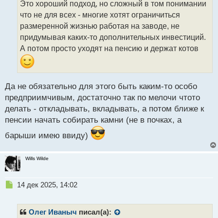
Это хороший подход, но сложный в том понимании
ч
что не для всех - многие хотят ограничиться
и
т
размеренной жизнью работая на заводе, не
а
придумывая каких-то дополнительных инвестиций.
н
А потом просто уходят на пенсию и держат котов
н
ы
й
п
Да не обязательно для этого быть каким-то особо
о
с
предприимчивым, достаточно так по мелочи чтото
т
делать - откладывать, вкладывать, а потом ближе к
пенсии начать собирать камни (не в почках, а
барыши имею ввиду)
Wills Wilde
Н
14 дек 2025, 14:02
е
п
р
Олег Иваныч
писал(а):