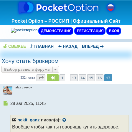
Pocket Option – РОССИЯ | Официальный Сайт
ДЕМОНСТРАЦИЯ
РЕГИСТРАЦИЯ
ВХОД
🍏
СВЕЖЕЕ
⤴️
ГЛАВНАЯ
⬅️
НАЗАД
ВПЕРЕД
➡️
Хочу стать брокером
Выбор раздела форума
Страница
17
из
17
1
13
14
15
16
17
Пред.
332 поста
…
alex gaevoy
Н
28 авг 2025, 11:45
е
п
р
nekit_ganz
писал(а):
о
Вообще чтобы как ты говоришь купить здоровье,
ч