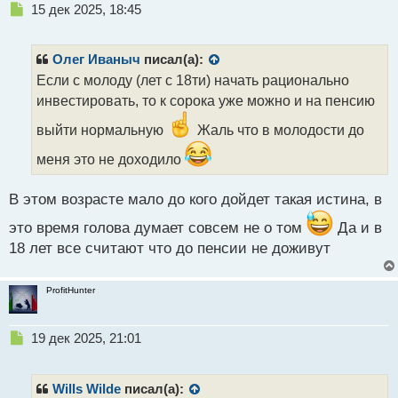
Н
15 дек 2025, 18:45
е
п
р
Олег Иваныч
писал(а):
о
Если с молоду (лет с 18ти) начать рационально
ч
инвестировать, то к сорока уже можно и на пенсию
и
т
выйти нормальную
Жаль что в молодости до
а
н
меня это не доходило
н
ы
В этом возрасте мало до кого дойдет такая истина, в
й
п
это время голова думает совсем не о том
Да и в
о
18 лет все считают что до пенсии не доживут
с
т
ProfitHunter
Н
19 дек 2025, 21:01
е
п
р
Wills Wilde
писал(а):