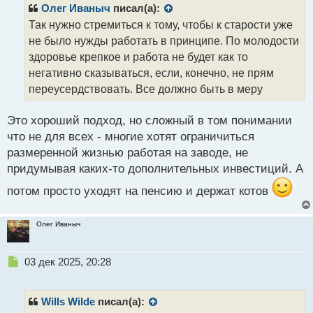
р
Олег Иваныч
писал(а):
о
Так нужно стремиться к тому, чтобы к старости уже
ч
не было нужды работать в принципе. По молодости
и
т
здоровье крепкое и работа не будет как то
а
негативно сказываться, если, конечно, не прям
н
переусердствовать. Все должно быть в меру
н
ы
й
Это хороший подход, но сложный в том понимании
п
что не для всех - многие хотят ограничиться
о
размеренной жизнью работая на заводе, не
с
придумывая каких-то дополнительных инвестиций. А
т
потом просто уходят на пенсию и держат котов
Олег Иваныч
Н
03 дек 2025, 20:28
е
п
р
Wills Wilde
писал(а):
о