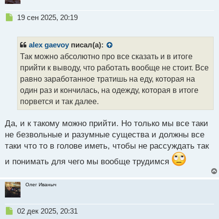
Н
19 сен 2025, 20:19
е
п
р
alex gaevoy
писал(а):
о
Так можно абсолютно про все сказать и в итоге
ч
прийти к выводу, что работать вообще не стоит. Все
и
т
равно заработанное тратишь на еду, которая на
а
один раз и кончилась, на одежду, которая в итоге
н
порвется и так далее.
н
ы
й
Да, и к такому можно прийти. Но только мы все таки
п
не безвольные и разумные существа и должны все
о
таки что то в голове иметь, чтобы не рассуждать так
с
т
и понимать для чего мы вообще трудимся
Олег Иваныч
Н
02 дек 2025, 20:31