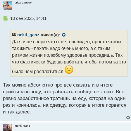
alex gaevoy
Н
10 сен 2025, 14:41
е
п
р
nekit_ganz
писал(а):
о
Да я и не спорю что ответ очевиден, просто чтобы
ч
так жить - пахать надо очень много, а с таким
и
т
ритмом жизни полюбому здоровье просадишь. Так
а
что фактически будешь работать чтобы потом за это
н
н
было чем расплатиться
ы
й
Так можно абсолютно про все сказать и в итоге
п
прийти к выводу, что работать вообще не стоит. Все
о
с
равно заработанное тратишь на еду, которая на один
т
раз и кончилась, на одежду, которая в итоге порвется
и так далее.
nekit_ganz