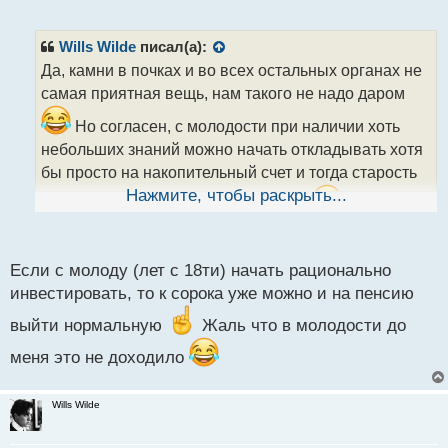
е
п
р
Wills Wilde
писал(а):
о
Да, камни в почках и во всех остальных органах не
ч
самая приятная вещь, нам такого не надо даром
и
т
Но согласен, с молодости при наличии хоть
а
небольших знаний можно начать откладывать хотя
н
н
бы просто на накопительный счет и тогда старость
ы
Нажмите, чтобы раскрыть...
уже будет более приятно проходить
И это мы
й
п
даже не берем в расчет облигации, акции и прочие
о
инвестиции
с
Если с молоду (лет с 18ти) начать рационально
т
инвестировать, то к сорока уже можно и на пенсию
выйти нормальную
Жаль что в молодости до
меня это не доходило
Wills Wilde