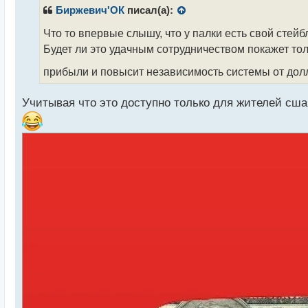
т
р
Биржевич'ОК
писал(а):
о
ч
Что то впервые слышу, что у палки есть свой стейб
и
Будет ли это удачным сотрудничеством покажет толь
т
а
прибыли и повысит независимость системы от дол
н
н
Учитывая что это доступно только для жителей сша
ы
й
п
о
с
т