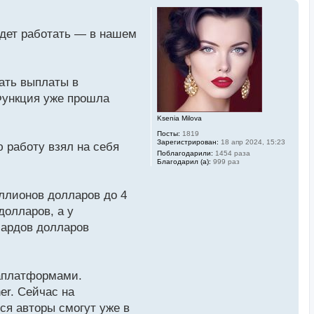
будет работать — в нашем
чать выплаты в
 Функция уже прошла
Ksenia Milova
Посты:
1819
Зарегистрирован:
18 апр 2024, 15:23
 работу взял на себя
Поблагодарили:
1454 раза
Благодарил (а):
999 раз
иллионов долларов до 4
долларов, а у
иардов долларов
иаплатформами.
er. Сейчас на
ся авторы смогут уже в