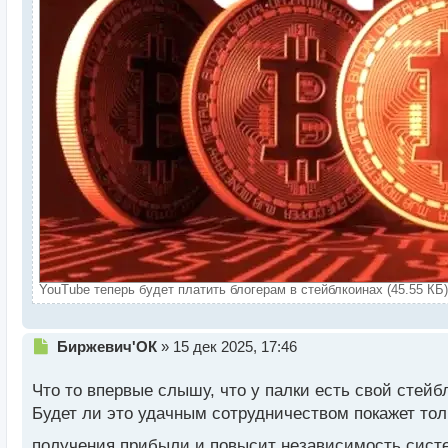
YouTube теперь будет платить блогерам в стейблкоинах (45.55 КБ
Н
Биржевич'ОК
»
15 дек 2025, 17:46
е
п
Что то впервые слышу, что у палки есть свой стейб
р
Будет ли это удачным сотрудничеством покажет толь
о
ч
получения прибыли и повысит независимость сист