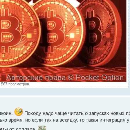
) 567 просмотров
лкоин.
Походу надо чаще читать о запусках новых п
ко время, но если так на вскидку, то такая интеграция 
емы от доллара.