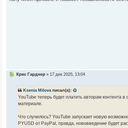
и
т
а
н
н
ы
й
п
о
с
т
Н
Крис Гарднер
»
17 дек 2025, 13:04
е
п
р
Ksenia Milova
писал(а):
о
YouTube теперь будет платить авторам контента в 
ч
материале.
и
т
а
Что случилось? YouTube запускает новую возможно
н
PYUSD от PayPal, правда, нововведение будет ра
н