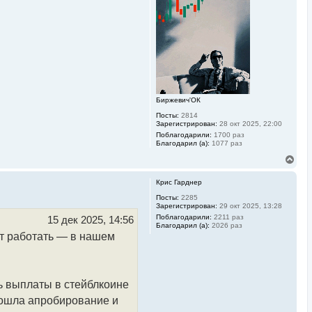
н
а
ч
а
л
у
Биржевич'ОК
Посты:
2814
Зарегистрирован:
28 окт 2025, 22:00
Поблагодарили:
1700 раз
Благодарил (а):
1077 раз
В
е
р
Крис Гарднер
н
у
Посты:
2285
Зарегистрирован:
29 окт 2025, 13:28
т
ь
Поблагодарили:
2211 раз
15 дек 2025, 14:56
Благодарил (а):
2026 раз
с
ет работать — в нашем
я
к
н
а
ч
ь выплаты в стейблкоине
а
л
рошла апробирование и
у