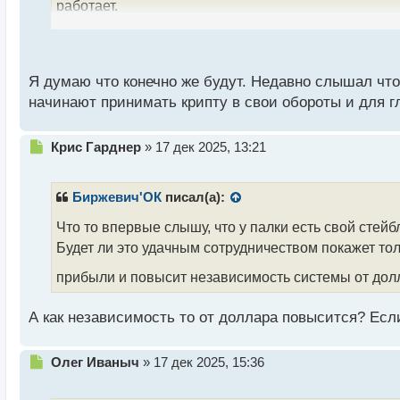
работает.
ы
й
п
При этом было заявлено, что сама видеоплатформа
о
PayPal.
с
Я думаю что конечно же будут. Недавно слышал что 
т
начинают принимать крипту в свои обороты и для г
PYUSD является пятым по величине стейблкоином. 
миллиардов долларов. Для сравнения: у токена US
Н
Крис Гарднер
»
17 дек 2025, 13:21
лидеров крипторынка — USDT и USDC она составля
е
п
К слову, это уже не первая попытка сотрудничест
р
Биржевич'ОК
писал(а):
о
канадский видеохостинг Rumble, который является
ч
Что то впервые слышу, что у палки есть свой стейб
тест криптовалютного кошелька, по обещаниям разр
и
Будет ли это удачным сотрудничеством покажет толь
т
Также в ноябре этого года стало известно, что Vis
а
прибыли и повысит независимость системы от дол
н
возможность поможет компаниям отправлять выпла
н
стейблкоины, например, USDC.
А как независимость то от доллара повысится? Если
ы
й
А как вы думаете, будет ли удачным сотрудничест
п
Н
Олег Иваныч
»
17 дек 2025, 15:36
о
вооружение другие компании этот опыт?
е
с
п