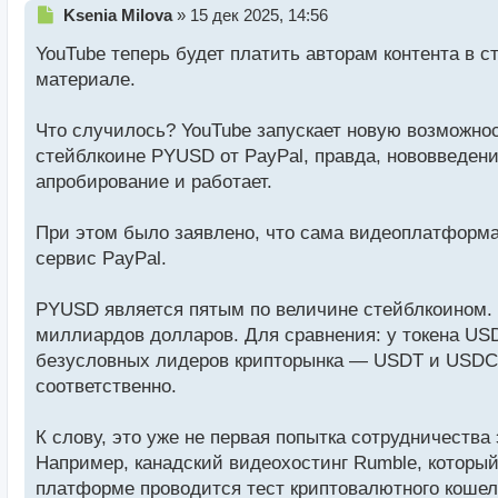
Н
Ksenia Milova
»
15 дек 2025, 14:56
е
YouTube теперь будет платить авторам контента в с
п
р
материале.
о
ч
Что случилось? YouTube запускает новую возможнос
и
т
стейблкоине PYUSD от PayPal, правда, нововведени
а
апробирование и работает.
н
н
При этом было заявлено, что сама видеоплатформа
ы
й
сервис PayPal.
п
о
PYUSD является пятым по величине стейблкоином. Е
с
миллиардов долларов. Для сравнения: у токена USD
т
безусловных лидеров крипторынка — USDT и USDC 
соответственно.
К слову, это уже не первая попытка сотрудничест
Например, канадский видеохостинг Rumble, который 
платформе проводится тест криптовалютного кошел