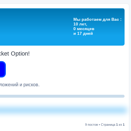
Мы работаем для Вас :
10 лет,
0 месяцев
и 17 дней
et Option!
вложений и рисков.
9 постов • Страница
1
из
1