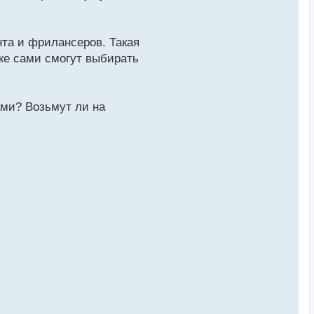
нта и фрилансеров. Такая
же сами смогут выбирать
ами? Возьмут ли на