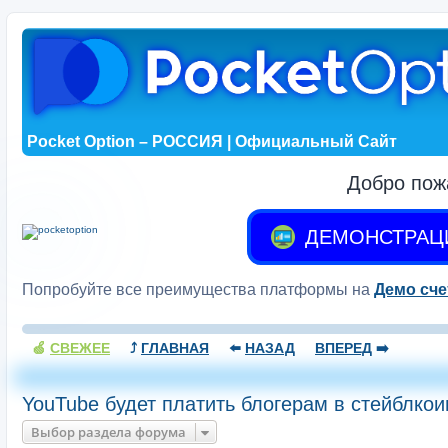
Pocket Option – РОССИЯ | Официальный Сайт
Добро пож
ДЕМОНСТРАЦ
Попробуйте все преимущества платформы на
Демо сче
🍏
СВЕЖЕЕ
⤴️
ГЛАВНАЯ
⬅️
НАЗАД
ВПЕРЕД
➡️
YouTube будет платить блогерам в стейблкои
Выбор раздела форума