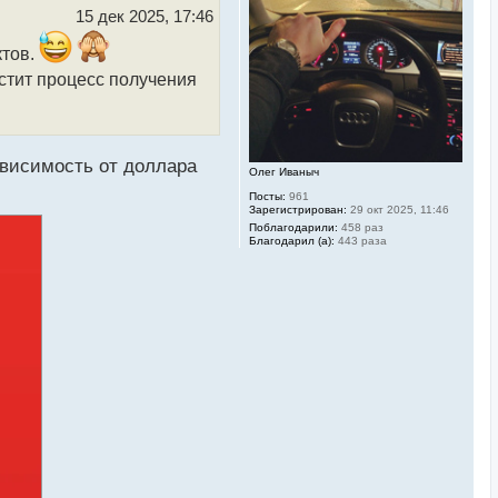
ь
15 дек 2025, 17:46
с
я
ктов.
к
н
остит процесс получения
а
ч
а
л
у
ависимость от доллара
Олег Иваныч
Посты:
961
Зарегистрирован:
29 окт 2025, 11:46
Поблагодарили:
458 раз
Благодарил (а):
443 раза