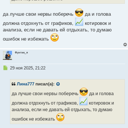
а
н
н
да лучше свои нервы поберечь
да и голова
ы
должна отдохнуть от графиков,
котировок и
й
п
анализа, если не давать ей отдыхать, то думаю
о
ошибок не избежать
с
т
Фунтик_я
Н
29 ноя 2025, 21:22
е
п
р
Лина777
писал(а):
о
ч
да лучше свои нервы поберечь
да и голова
и
должна отдохнуть от графиков,
котировок и
т
а
анализа, если не давать ей отдыхать, то думаю
н
ошибок не избежать
н
ы