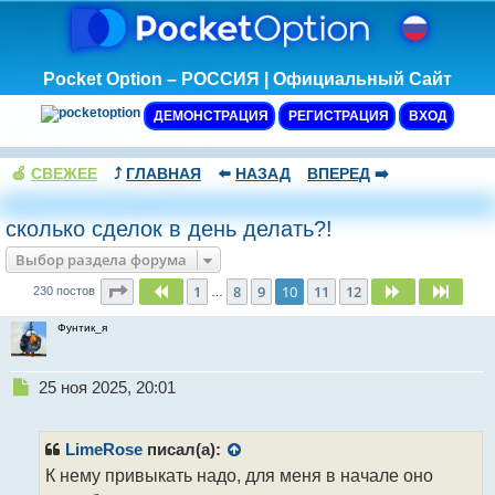
Pocket Option – РОССИЯ | Официальный Сайт
ДЕМОНСТРАЦИЯ
РЕГИСТРАЦИЯ
ВХОД
🍏
СВЕЖЕЕ
⤴️
ГЛАВНАЯ
⬅️
НАЗАД
ВПЕРЕД
➡️
сколько сделок в день делать?!
Выбор раздела форума
Страница
10
из
12
1
8
9
10
11
12
Пред.
След.
След.
230 постов
…
Фунтик_я
Н
25 ноя 2025, 20:01
е
п
р
LimeRose
писал(а):
о
К нему привыкать надо, для меня в начале оно
ч