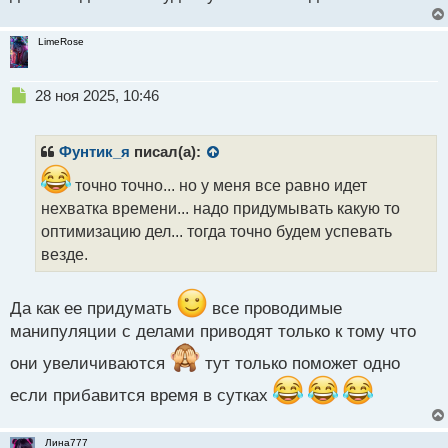
LimeRose
Н
28 ноя 2025, 10:46
е
п
р
Фунтик_я
писал(а):
о
ч
точно точно... но у меня все равно идет
и
нехватка времени... надо придумывать какую то
т
оптимизацию дел... тогда точно будем успевать
а
везде.
н
н
ы
Да как ее придумать
все проводимые
й
п
манипуляции с делами приводят только к тому что
о
они увеличиваются
тут только поможет одно
с
т
если прибавится время в сутках
Лина777