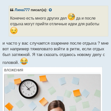
е
п
р
Лина777
писал(а):
о
ч
Конечно есть много других дел
да и после
и
отдыха могут прийти отличные идеи для работы
т
а
н
н
и часто у вас случается озарение после отдыха ? мне
ы
вот например тяжеловато войти в ритм, если отдых
й
п
был затяжной. Я так сказать отдаюсь новому делу с
о
головой.
с
т
ВЛОЖЕНИЯ