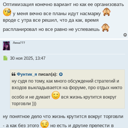
с
Оптимизация конечно вариант но как ее организовать
т
у меня вечно все планы идут насмарку
вроде с утра все решил, что да как, время
распланировал но все равно не успеваешь
Лина777
Н
30 ноя 2025, 13:47
е
п
р
Фунтик_я
писал(а):
о
ну судя по тому, как много обсуждений стратегий и
ч
входов выкладывается на форуме, про отдых никто
и
т
особо и не думает
вся жизнь крутится вокруг
а
торговли )))
н
н
ы
ну понятное дело что жизнь крутится вокруг торговли
й
п
- а как без этого
но есть и другие прелести в