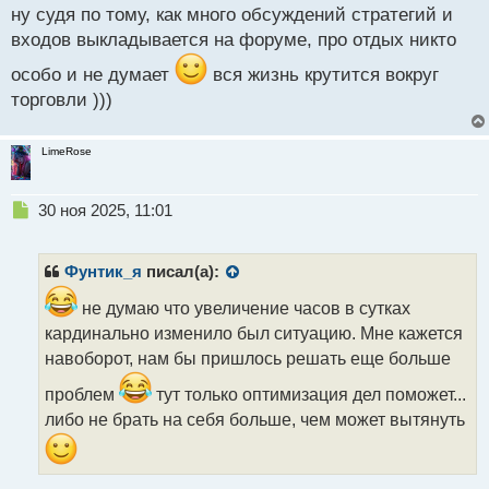
й
ну судя по тому, как много обсуждений стратегий и
п
входов выкладывается на форуме, про отдых никто
о
с
особо и не думает
вся жизнь крутится вокруг
т
торговли )))
LimeRose
Н
30 ноя 2025, 11:01
е
п
р
Фунтик_я
писал(а):
о
ч
не думаю что увеличение часов в сутках
и
кардинально изменило был ситуацию. Мне кажется
т
навоборот, нам бы пришлось решать еще больше
а
н
проблем
тут только оптимизация дел поможет...
н
либо не брать на себя больше, чем может вытянуть
ы
й
п
о