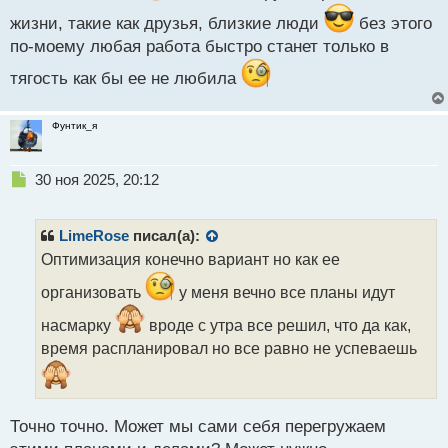
о
жизни, такие как друзья, близкие люди
без этого
с
т
по-моему любая работа быстро станет только в
тягость как бы ее не любила
Фунтик_я
Н
30 ноя 2025, 20:12
е
п
р
LimeRose
писал(а):
о
Оптимизация конечно вариант но как ее
ч
и
организовать
у меня вечно все планы идут
т
а
насмарку
вроде с утра все решил, что да как,
н
время распланировал но все равно не успеваешь
н
ы
й
п
Точно точно. Может мы сами себя перегружаем
о