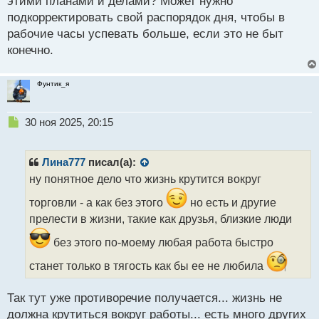
с
этими планами и делами? Может нужно
т
подкорректировать свой распорядок дня, чтобы в
рабочие часы успевать больше, если это не быт
конечно.
Фунтик_я
Н
30 ноя 2025, 20:15
е
п
р
Лина777
писал(а):
о
ну понятное дело что жизнь крутится вокруг
ч
и
торговли - а как без этого
но есть и другие
т
прелести в жизни, такие как друзья, близкие люди
а
н
без этого по-моему любая работа быстро
н
ы
станет только в тягость как бы ее не любила
й
п
Так тут уже противоречие получается... жизнь не
о
с
должна крутиться вокруг работы... есть много других