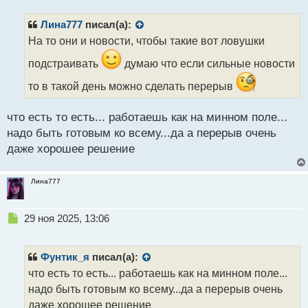
п
р
Лина777
писал(а):
о
На то они и новости, чтобы такие вот ловушки
ч
и
подстраивать
думаю что если сильные новости
т
а
то в такой день можно сделать перерыв
н
н
что есть то есть... работаешь как на минном поле...
ы
надо быть готовым ко всему...да а перерыв очень
й
п
даже хорошее решение
о
с
т
Лина777
Н
29 ноя 2025, 13:06
е
п
р
Фунтик_я
писал(а):
о
что есть то есть... работаешь как на минном поле...
ч
надо быть готовым ко всему...да а перерыв очень
и
т
даже хорошее решение