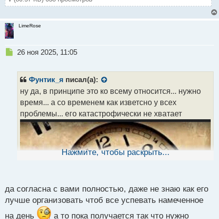
LimeRose
Н
26 ноя 2025, 11:05
е
п
р
Фунтик_я
писал(а):
о
ну да, в принципе это ко всему относится... нужно
ч
время... а со временем как изветсно у всех
и
т
проблемы... его катастрофически не хватает
а
н
н
ы
Нажмите, чтобы раскрыть...
й
п
о
с
да согласна с вами полностью, даже не знаю как его
т
лучше организовать чтоб все успевать намеченное
на день
а то пока получается так что нужно