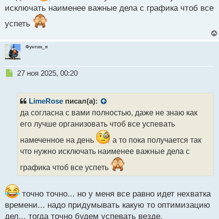
исключать наименее важные дела с графика чтоб все
успеть
Фунтик_я
Н
27 ноя 2025, 00:20
е
п
р
LimeRose
писал(а):
о
да согласна с вами полностью, даже не знаю как
ч
его лучше организовать чтоб все успевать
и
т
намеченное на день
а то пока получается так
а
что нужно исключать наименее важные дела с
н
н
графика чтоб все успеть
ы
й
п
точно точно... но у меня все равно идет нехватка
о
времени... надо придумывать какую то оптимизацию
с
т
дел... тогда точно будем успевать везде.