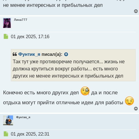
т
не менее интересных и прибыльных дел
Лина777
Н
01 дек 2025, 17:16
е
п
р
Фунтик_я
писал(а):
о
Так тут уже противоречие получается... жизнь не
ч
должна крутиться вокруг работы... есть много
и
т
других не менее интересных и прибыльных дел
а
н
н
Конечно есть много других дел
да и после
ы
отдыха могут прийти отличные идеи для работы
й
п
о
Фунтик_я
с
т
Н
01 дек 2025, 22:31