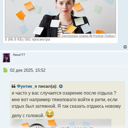
5 (66.8 КБ) 592 просмотра
Лина777
Н
02 дек 2025, 15:52
е
п
р
Фунтик_я
писал(а):
о
и часто у вас случается озарение после отдыха ?
ч
мне вот например тяжеловато войти в ритм, если
и
т
отдых был затяжной. Я так сказать отдаюсь новому
а
делу с головой.
н
н
ы