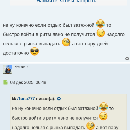
Нажмите, чтобы раскрыть...
й
п
о
с
т
не ну конечно если отдых был затяжной
то
быстро войти в ритм явно не получится
надолго
нельзя с рынка выпадать
а вот пару дней
достаточно
Фунтик_я
Н
03 дек 2025, 06:48
е
п
р
Лина777
писал(а):
о
ч
не ну конечно если отдых был затяжной
то
и
быстро войти в ритм явно не получится
т
а
надолго нельзя с рынка выпадать
а вот пару
н