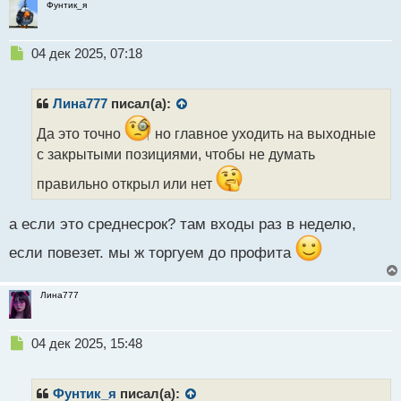
Фунтик_я
с
т
Н
04 дек 2025, 07:18
е
п
р
Лина777
писал(а):
о
ч
Да это точно
но главное уходить на выходные
и
с закрытыми позициями, чтобы не думать
т
а
правильно открыл или нет
н
н
а если это среднесрок? там входы раз в неделю,
ы
й
если повезет. мы ж торгуем до профита
п
о
с
Лина777
т
Н
04 дек 2025, 15:48
е
п
р
Фунтик_я
писал(а):