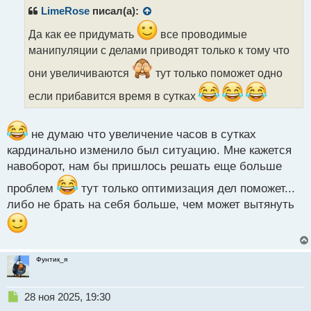
р
LimeRose
писал(а):
о
ч
Да как ее придумать
все проводимые
и
манипуляции с делами приводят только к тому что
т
а
они увеличиваются
тут только поможет одно
н
если прибавится время в сутках
н
ы
й
не думаю что увеличение часов в сутках
п
о
кардинально изменило был ситуацию. Мне кажется
с
навоборот, нам бы пришлось решать еще больше
т
проблем
тут только оптимизация дел поможет...
либо не брать на себя больше, чем может вытянуть
Фунтик_я
Н
28 ноя 2025, 19:30
е