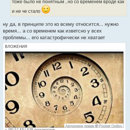
тоже было не понятным , но со временем вроде как
и
т
и не че стало
а
н
н
ну да, в принципе это ко всему относится... нужно
ы
время... а со временем как изветсно у всех
й
проблемы... его катастрофически не хватает
п
о
ВЛОЖЕНИЯ
с
т
v (80.57 КБ) 638 просмотров