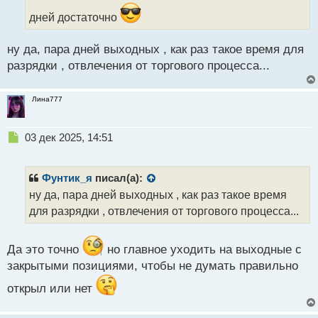
н
дней достаточно
ы
й
п
ну да, пара дней выходных , как раз такое время для
о
разрядки , отвлечения от торгового процесса...
с
т
Лина777
Н
03 дек 2025, 14:51
е
п
р
Фунтик_я
писал(а):
о
ну да, пара дней выходных , как раз такое время
ч
для разрядки , отвлечения от торгового процесса...
и
т
а
Да это точно
но главное уходить на выходные с
н
н
закрытыми позициями, чтобы не думать правильно
ы
открыл или нет
й
п
о