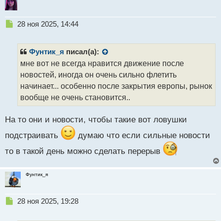
Н
28 ноя 2025, 14:44
е
п
р
Фунтик_я
писал(а):
о
мне вот не всегда нравится движение после
ч
новостей, иногда он очень сильно флетить
и
т
начинает... особенно после закрытия европы, рынок
а
вообще не очень становится..
н
н
На то они и новости, чтобы такие вот ловушки
ы
й
подстраивать
думаю что если сильные новости
п
о
то в такой день можно сделать перерыв
с
т
Фунтик_я
Н
28 ноя 2025, 19:28
е
п