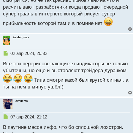
смотрится, но не так красиво прибыльно на что и
расчитывают разработчики когда продают очередной
супер грааль в интернете который рисует супер
прибыльность которой там и в помине нет
treider_max
Н
02 апр 2024, 20:32
е
Все эти перерисовывающиеся индикаторы не только
п
р
убыточны, но еще и выставляют трейдера дурачком
о
ч
Типа смотри какой был крутой сигнал, а
и
ты на нем в минус ушёл!)
т
а
н
almuerzo
н
ы
Н
07 апр 2024, 21:12
й
е
п
В паутине масса инфо, что бо сплошной лохотрон.
п
о
р