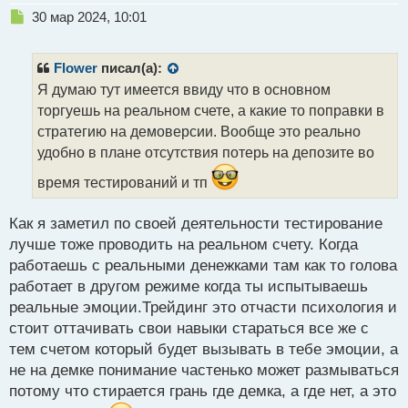
Н
30 мар 2024, 10:01
е
п
р
Flower
писал(а):
о
Я думаю тут имеется ввиду что в основном
ч
торгуешь на реальном счете, а какие то поправки в
и
т
стратегию на демоверсии. Вообще это реально
а
удобно в плане отсутствия потерь на депозите во
н
н
время тестирований и тп
ы
й
Как я заметил по своей деятельности тестирование
п
лучше тоже проводить на реальном счету. Когда
о
с
работаешь с реальными денежками там как то голова
т
работает в другом режиме когда ты испытываешь
реальные эмоции.Трейдинг это отчасти психология и
стоит оттачивать свои навыки стараться все же с
тем счетом который будет вызывать в тебе эмоции, а
не на демке понимание частенько может размываться
потому что стирается грань где демка, а где нет, а это