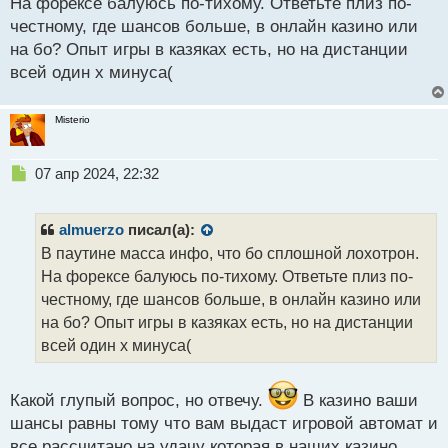
с
На форексе балуюсь по-тихому. Ответьте плиз по-
о
т
честному, где шансов больше, в онлайн казино или
ч
на бо? Опыт игры в казяках есть, но на дистанции
и
т
всей один х минуса(
а
н
Misterio
н
ы
й
Н
07 апр 2024, 22:32
п
е
о
п
с
р
almuerzo
писал(а):
т
о
В паутине масса инфо, что бо сплошной лохотрон.
ч
На форексе балуюсь по-тихому. Ответьте плиз по-
и
т
честному, где шансов больше, в онлайн казино или
а
на бо? Опыт игры в казяках есть, но на дистанции
н
всей один х минуса(
н
ы
й
Какой глупый вопрос, но отвечу.
В казино ваши
п
шансы равны тому что вам выдаст игровой автомат и
о
с
все рассчитано на удачу которая в наших казино