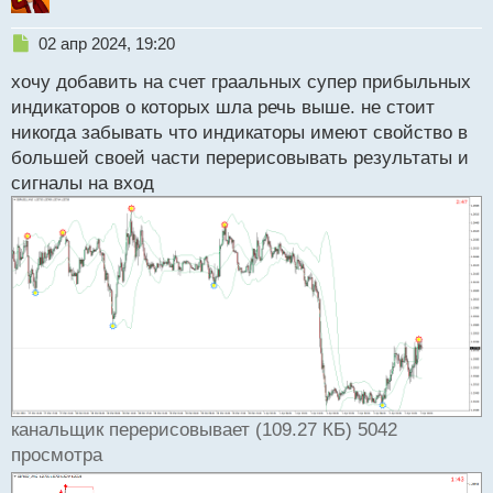
Н
02 апр 2024, 19:20
е
хочу добавить на счет граальных супер прибыльных
п
р
индикаторов о которых шла речь выше. не стоит
о
никогда забывать что индикаторы имеют свойство в
ч
большей своей части перерисовывать результаты и
и
т
сигналы на вход
а
н
н
ы
й
п
о
с
т
канальщик перерисовывает (109.27 КБ) 5042
просмотра