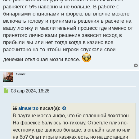
т
равняется 5% наверно и не больше. В работе с
бинарными опционами и форекс вы вполне можете
включать голову и принимать решения в расчете на
вашу логику и мыслительный процесс где именно от
принятого лично вами решения зависит исход в
прибыли вы или нет тогда когда в казино все
рассчитано на то чтобы игроки спускали свои
денежки отключая мозги вовсе.
Serost
Н
08 апр 2024, 16:26
е
п
р
almuerzo
писал(а):
о
В паутине масса инфо, что бо сплошной лохотрон.
ч
На форексе балуюсь по-тихому. Ответьте плиз по-
и
т
честному, где шансов больше, в онлайн казино или
а
на бо? Опыт игры в казяках есть, но на дистанции