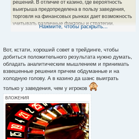
т
решений. В отличие от казино, где вероятность
а
выигрыша предопределена в пользу заведения,
н
торговля на финансовых рынках дает возможность
н
учитывать различные факторы и стратегии,
ы
Нажмите, чтобы раскрыть...
й
повышая вероятность успешного исхода
п
о
с
Вот, кстати, хороший совет в трейдинге, чтобы
т
добиться положительного результата нужно думать,
обладать аналитическим мышлением и принимать
взвешенные решения причем обдуманные и на
холодную голову. А в казино да шанс выиграть
только у заведения, чем у игроков
ВЛОЖЕНИЯ