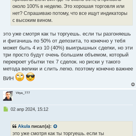
и
т
около 100% в неделю. Это хорошая торговля или
а
нет? Спрашиваю потому, что все ищут индикаторы
н
с высоким вином.
н
ы
й
это уже смотря как ты торгуешь. если ты разгоняешь
п
и фигачишь по 50% от депозита, то конечно у тебя
о
может быть 4 из 10 (40%) выигрышных сделки, но эти
с
три просто будут очень большим объемом, который
т
перекроет убытки тех 7 сделок. но риски у такого
метода велики и слить легко. поэтому конечно важнее
ВИН
Vitya_777
Н
02 апр 2024, 15:12
е
п
р
Akula
писал(а):
о
это уже смотря как ты торгуешь. если ты