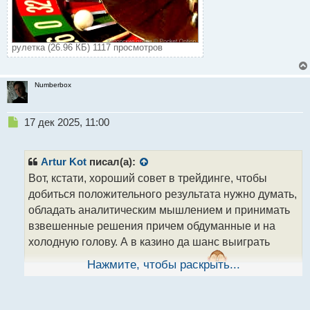
рулетка (26.96 КБ) 1117 просмотров
Numberbox
Н
17 дек 2025, 11:00
е
п
р
Artur Kot
писал(а):
о
Вот, кстати, хороший совет в трейдинге, чтобы
ч
добиться положительного результата нужно думать,
и
т
обладать аналитическим мышлением и принимать
а
взвешенные решения причем обдуманные и на
н
холодную голову. А в казино да шанс выиграть
н
ы
только у заведения, чем у игроков
Нажмите, чтобы раскрыть...
й
п
о
с