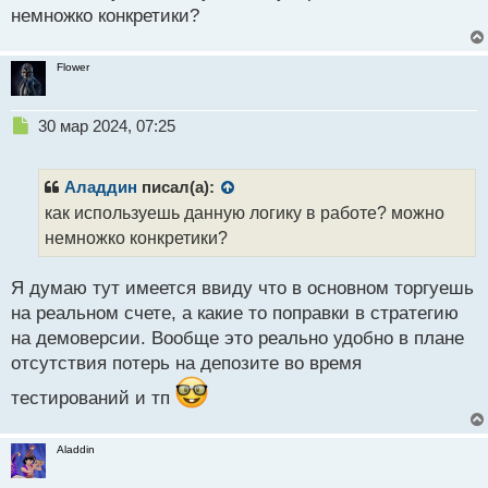
немножко конкретики?
т
Flower
Н
30 мар 2024, 07:25
е
п
р
Аладдин
писал(а):
о
как используешь данную логику в работе? можно
ч
немножко конкретики?
и
т
а
Я думаю тут имеется ввиду что в основном торгуешь
н
на реальном счете, а какие то поправки в стратегию
н
на демоверсии. Вообще это реально удобно в плане
ы
й
отсутствия потерь на депозите во время
п
тестирований и тп
о
с
т
Aladdin