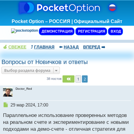
Pocket Option – РОССИЯ | Официальный Сайт
ДЕМОНСТРАЦИЯ
РЕГИСТРАЦИЯ
ВХОД
🍏
СВЕЖЕЕ
⤴️
ГЛАВНАЯ
⬅️
НАЗАД
ВПЕРЕД
➡️
Вопросы от Новичков и ответы
Выбор раздела форума
1
2
Пред.
38 постов
Doctor_Red
Н
29 мар 2024, 17:00
е
Параллельное использование проверенных методов
п
р
на реальном счете и экспериментирование с новыми
о
подходами на демо-счете - отличная стратегия для
ч