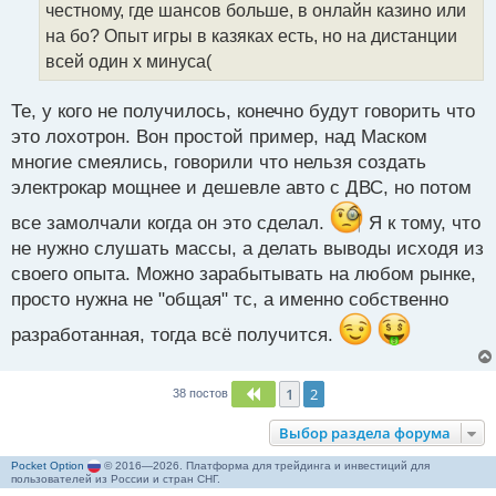
т
честному, где шансов больше, в онлайн казино или
а
на бо? Опыт игры в казяках есть, но на дистанции
н
всей один х минуса(
н
ы
й
Те, у кого не получилось, конечно будут говорить что
п
это лохотрон. Вон простой пример, над Маском
о
многие смеялись, говорили что нельзя создать
с
электрокар мощнее и дешевле авто с ДВС, но потом
т
все замолчали когда он это сделал.
Я к тому, что
не нужно слушать массы, а делать выводы исходя из
своего опыта. Можно зарабытывать на любом рынке,
просто нужна не "общая" тс, а именно собственно
разработанная, тогда всё получится.
1
2
Пред.
38 постов
Выбор раздела форума
Pocket Option
© 2016—2026. Платформа для трейдинга и инвестиций для
пользователей из России и стран СНГ.