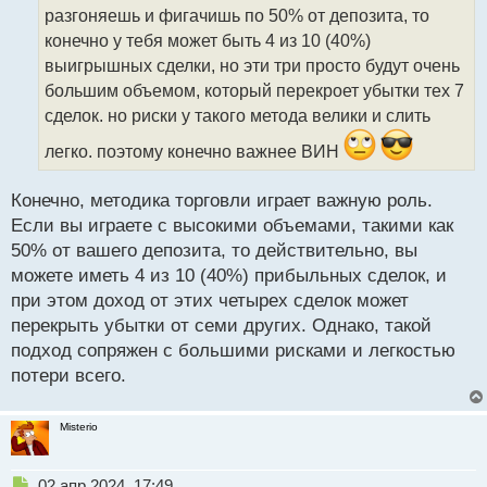
ч
разгоняешь и фигачишь по 50% от депозита, то
и
т
конечно у тебя может быть 4 из 10 (40%)
а
выигрышных сделки, но эти три просто будут очень
н
большим объемом, который перекроет убытки тех 7
н
сделок. но риски у такого метода велики и слить
ы
й
легко. поэтому конечно важнее ВИН
п
о
с
Конечно, методика торговли играет важную роль.
т
Если вы играете с высокими объемами, такими как
50% от вашего депозита, то действительно, вы
можете иметь 4 из 10 (40%) прибыльных сделок, и
при этом доход от этих четырех сделок может
перекрыть убытки от семи других. Однако, такой
подход сопряжен с большими рисками и легкостью
потери всего.
Misterio
Н
02 апр 2024, 17:49