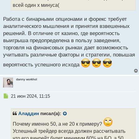
н
всей один х минуса(
н
ы
й
Работа с бинарными опционами и форекс требует
п
аналитического мышления и принятия взвешенных
о
решений. В отличие от казино, где вероятность
с
выигрыша предопределена в пользу заведения,
т
торговля на финансовых рынках дает возможность
учитывать различные факторы и стратегии, повышая
вероятность успешного исхода
danny workhol
Н
21 июн 2024, 11:15
е
п
р
Аладдин
писал(а):
о
ч
Почему именно 50, а не 20 к примеру?
и
Успешный трейдер всегда должен рассчитывать
т
что его винрейт будет минимум 60% на БО, а 50