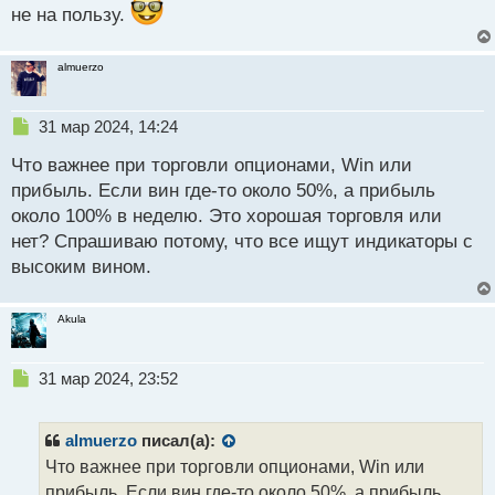
не на пользу.
almuerzo
Н
31 мар 2024, 14:24
е
Что важнее при торговли опционами, Win или
п
р
прибыль. Если вин где-то около 50%, а прибыль
о
около 100% в неделю. Это хорошая торговля или
ч
нет? Спрашиваю потому, что все ищут индикаторы с
и
т
высоким вином.
а
н
Akula
н
ы
й
Н
31 мар 2024, 23:52
п
е
о
п
с
р
almuerzo
писал(а):
т
о
Что важнее при торговли опционами, Win или
ч
прибыль. Если вин где-то около 50%, а прибыль