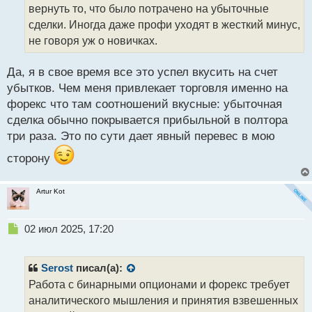
т
вернуть то, что было потрачено на убыточные
а
сделки. Иногда даже профи уходят в жесткий минус,
н
не говоря уж о новичках.
н
ы
й
Да, я в свое время все это успел вкусить на счет
п
убытков. Чем меня привлекает торговля именно на
о
форекс что там соотношений вкусные: убыточная
с
сделка обычно покрывается прибыльной в полтора
т
три раза. Это по сути дает явный перевес в мою
сторону
Artur Kot
Н
02 июл 2025, 17:20
е
п
р
Serost
писал(а):
о
Работа с бинарными опционами и форекс требует
ч
аналитического мышления и принятия взвешенных
и