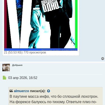
21 (53.53 КБ) 770 просмотров
Добрыня
Н
03 апр 2026, 16:52
е
п
р
almuerzo
писал(а):
о
В паутине масса инфо, что бо сплошной лохотрон.
ч
На форексе балуюсь по-тихому. Ответьте плиз по-
и