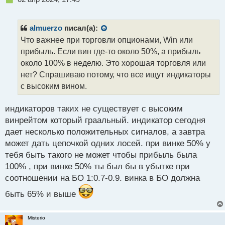
е
п
р
almuerzo
писал(а):
о
Что важнее при торговли опционами, Win или
ч
прибыль. Если вин где-то около 50%, а прибыль
и
т
около 100% в неделю. Это хорошая торговля или
а
нет? Спрашиваю потому, что все ищут индикаторы
н
с высоким вином.
н
ы
й
индикаторов таких не существует с высоким
п
винрейтом который граальный. индикатор сегодня
о
дает несколько положительных сигналов, а завтра
с
может дать цепочкой одних лосей. при винке 50% у
т
тебя быть такого не может чтобы прибыль была
100% , при винке 50% ты был бы в убытке при
соотношении на БО 1:0.7-0.9. винка в БО должна
быть 65% и выше
Misterio