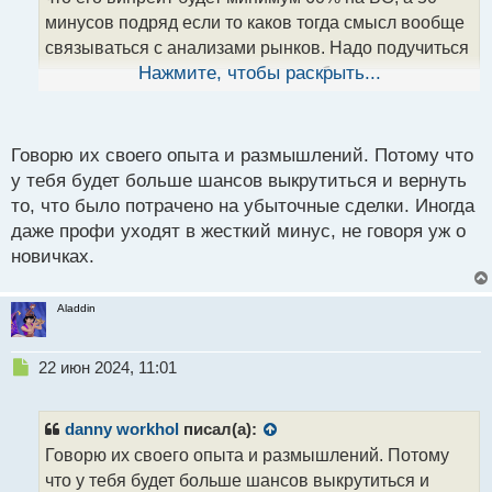
а
минусов подряд если то каков тогда смысл вообще
н
н
связываться с анализами рынков. Надо подучиться
ы
для начала на демо счету, руку набить, опыта
Нажмите, чтобы раскрыть...
й
набраться и никогда не настраивать себя на
п
ожидание стада лосей в 50 штук как ты выразился
о
с
Говорю их своего опыта и размышлений. Потому что
выше
т
у тебя будет больше шансов выкрутиться и вернуть
то, что было потрачено на убыточные сделки. Иногда
даже профи уходят в жесткий минус, не говоря уж о
новичках.
Aladdin
Н
22 июн 2024, 11:01
е
п
р
danny workhol
писал(а):
о
Говорю их своего опыта и размышлений. Потому
ч
что у тебя будет больше шансов выкрутиться и
и