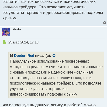
развития как технических, так и психологических
и
т
навыков трейдера. Это позволяет улучшить
а
результаты торговли и диверсифицировать подходы
н
к рынку.
н
ы
й
Aladdin
п
о
с
Н
29 мар 2024, 17:18
т
е
п
р
Doctor_Red
писал(а):
о
Параллельное использование проверенных
ч
методов на реальном счете и экспериментирование
и
т
с новыми подходами на демо-счете - отличная
а
стратегия для развития как технических, так и
н
психологических навыков трейдера. Это позволяет
н
улучшить результаты торговли и
ы
й
диверсифицировать подходы к рынку.
п
о
как используешь данную логику в работе? можно
с