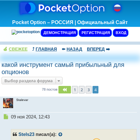
Pocket Option – РОССИЯ | Официальный Сайт
ДЕМОНСТРАЦИЯ
РЕГИСТРАЦИЯ
ВХОД
🍏
СВЕЖЕЕ
⤴️
ГЛАВНАЯ
⬅️
НАЗАД
ВПЕРЕД
➡️
какой инструмент самый прибыльный для
опционов
Выбор раздела форума
1
2
3
4
Пред.
78 постов
Stalevar
Н
09 ноя 2024, 12:43
е
п
р
Stels23
писал(а):
о