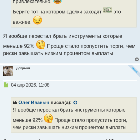
привлекательно.
а
н
Берите тот на котором сделки заходят
это
н
ы
важнее.
й
п
Я вообще перестал брать инструменты которые
о
с
меньше 92%
Проще стало пропустить торги, чем
т
риски завышать низким процентом выплаты
Добрыня
Н
04 апр 2026, 11:08
е
п
р
Олег Иваныч
писал(а):
о
Я вообще перестал брать инструменты которые
ч
и
меньше 92%
Проще стало пропустить торги,
т
чем риски завышать низким процентом выплаты
а
н