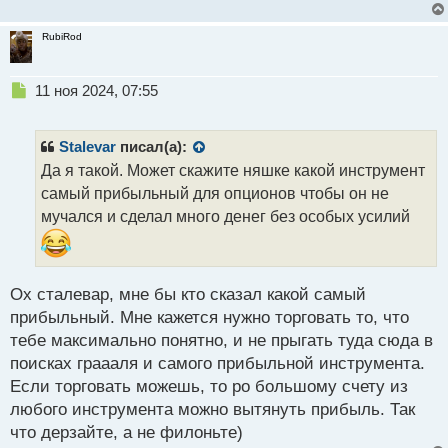
RubiRod
Н
11 ноя 2024, 07:55
е
п
р
Stalevar
писал(а):
о
Да я такой. Может скажите няшке какой инструмент
ч
самый прибыльный для опционов чтобы он не
и
т
мучался и сделал много денег без особых усилий
а
н
н
ы
Ох сталевар, мне бы кто сказал какой самый
й
прибыльный. Мне кажется нужно торговать то, что
п
тебе максимально понятно, и не прыгать туда сюда в
о
с
поисках граааля и самого прибыльной инструмента.
т
Если торговать можешь, то ро большому счету из
любого инструмента можно вытянуть прибыль. Так
что дерзайте, а не филоньте)