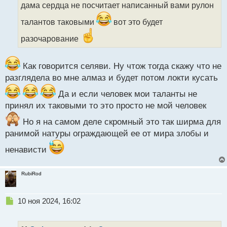
и
дама сердца не посчитает написанный вами рулон
т
а
талантов таковыми
вот это будет
н
разочарование
н
ы
й
Как говорится селяви. Ну чтож тогда скажу что не
п
о
разглядела во мне алмаз и будет потом локти кусать
с
т
Да и если человек мои таланты не
принял их таковыми то это просто не мой человек
Но я на самом деле скромный это так ширма для
ранимой натуры ограждающей ее от мира злобы и
ненависти
RubiRod
Н
10 ноя 2024, 16:02
е
п