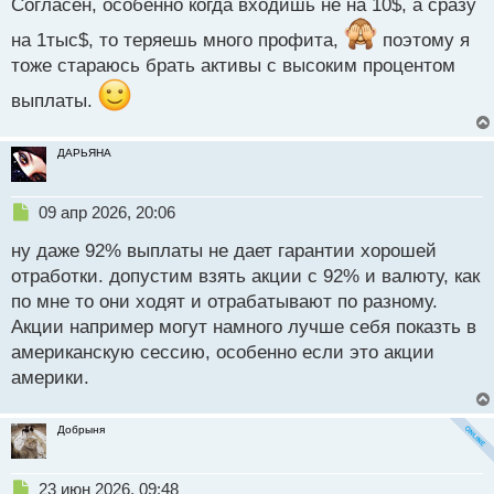
н
Согласен, особенно когда входишь не на 10$, а сразу
ы
на 1тыс$, то теряешь много профита,
поэтому я
й
п
тоже стараюсь брать активы с высоким процентом
о
выплаты.
с
т
ДАРЬЯНА
Н
09 апр 2026, 20:06
е
ну даже 92% выплаты не дает гарантии хорошей
п
р
отработки. допустим взять акции с 92% и валюту, как
о
по мне то они ходят и отрабатывают по разному.
ч
Акции например могут намного лучше себя показть в
и
т
американскую сессию, особенно если это акции
а
америки.
н
н
ы
Добрыня
й
п
Н
о
23 июн 2026, 09:48