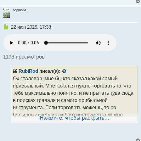
sophic33
Н
22 июн 2025, 17:38
е
п
р
о
ч
1196 просмотров
и
т
RubiRod
писал(а):
а
н
Ох сталевар, мне бы кто сказал какой самый
н
прибыльный. Мне кажется нужно торговать то, что
ы
тебе максимально понятно, и не прыгать туда сюда
й
в поисках граааля и самого прибыльной
п
о
инструмента. Если торговать можешь, то ро
с
большому счету из любого инструмента можно
т
Нажмите, чтобы раскрыть...
вытянуть прибыль. Так что дерзайте, а не
филоньте)