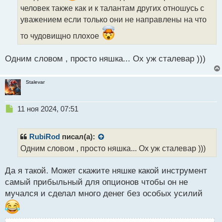
н
человек также как и к талантам других отношусь с
н
уважением если только они не направлены на что
ы
й
то чудовищно плохое
п
о
с
Одним словом , просто няшка... Ох уж сталевар )))
т
Stalevar
Н
11 ноя 2024, 07:51
е
п
р
RubiRod
писал(а):
о
Одним словом , просто няшка... Ох уж сталевар )))
ч
и
Да я такой. Может скажите няшке какой инструмент
т
а
самый прибыльный для опционов чтобы он не
н
мучался и сделал много денег без особых усилий
н
ы
й