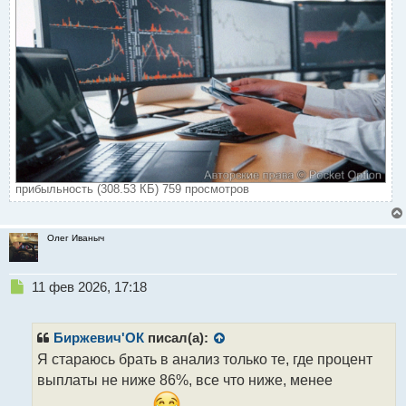
прибыльность (308.53 КБ) 759 просмотров
Олег Иваныч
Н
11 фев 2026, 17:18
е
п
р
Биржевич'ОК
писал(а):
о
Я стараюсь брать в анализ только те, где процент
ч
выплаты не ниже 86%, все что ниже, менее
и
т