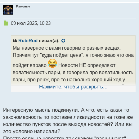
Рамоныч
Н
09 июл 2025, 10:23
е
п
р
RubiRod
писал(а):
о
Мы наверное с вами говорим о разных вещах.
ч
Причем тут "куда пойдет цена". я точно знаю что она
и
т
пойдет вправо
Новости НЕ определяют
а
волатильность пары, я говорила про волатильность
н
н
пары, про ренж, про то насколько хороший ход у
ы
пары. и все. Новости - это импульс. От новостей не
Нажмите, чтобы раскрыть...
й
зависит дневной ренж. Я про это говорила. Даже
п
если на новости пара выстрелит на 300 п. - это
о
с
Интересную мысль подкинули. А что, есть какая то
разовая акция
и в дальнейшем оставшие 20
т
закономерность по поставке ликвидности на тоже же
раб дней, она не будет вам давать в день ренж 300
количество пунктов после выхода новостей? Или вы
п...
это условно написали?
Просто если на новостях так скажем "расчищают"