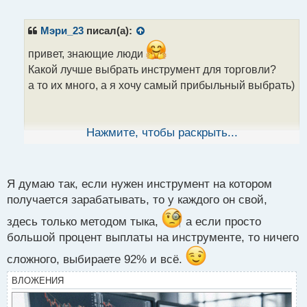
е
п
р
Мэри_23
писал(а):
о
ч
привет, знающие люди
и
Какой лучше выбрать инструмент для торговли?
т
а то их много, а я хочу самый прибыльный выбрать)
а
н
н
ы
Нажмите, чтобы раскрыть...
й
п
о
с
Я думаю так, если нужен инструмент на котором
т
получается зарабатывать, то у каждого он свой,
здесь только методом тыка,
а если просто
большой процент выплаты на инструменте, то ничего
сложного, выбираете 92% и всё.
ВЛОЖЕНИЯ