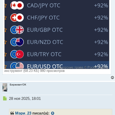
инструмент (68.23 КБ) 980 просмотров
Биржевич'ОК
Н
28 ноя 2025, 18:01
е
п
р
Мэри_23
писал(а):