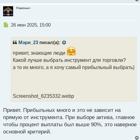
Рамоныч
Н
26 июн 2025, 15:00
е
п
р
Мэри_23
писал(а):
о
ч
привет, знающие люди
и
Какой лучше выбрать инструмент для торговли?
т
а то их много, а я хочу самый прибыльный выбрать)
а
н
н
ы
й
Screenshot_6235332.webp
п
о
с
Привет. Прибыльных много и это не зависит на
т
прямую от инструмента. При выборе актива, главное
чтобы процент выплаты был выше 90%, это наверное
основной критерий.