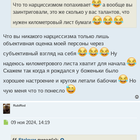
ч
Что то нарциссизмом попахивает
а вообще вы
и
заинтриговали, это же сколько у вас талантов, что
т
а
нужен километровый лист бумаги
н
н
Что вы никакого нарциссизма только лишь
ы
объективная оценка моей персоны через
й
п
субъективный взгляд на себя
Ну
о
с
надеюсь километрового листа хватит для начала
т
Скажем так когда я рождался у боженьки было
хорошее настроение и кругом летали бабочки
Но
чую меня что то понесло
RubiRod
Н
09 ноя 2024, 14:19
е
п
р