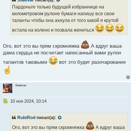
Stalevar
писал(а):
о
Пардоньте только будущей избраннице на
ч
километровом рулоне бумаги напишу все свои
и
т
таланты чтобы она ахнула от того какой я крутой
а
встала на колено и позвала жениться
н
н
ы
Ого, вот это вы прям скромняжка
А вдруг ваша
й
п
дама сердца не посчитает написанный вами рулон
о
талантов таковыми
вот это будет разочарование
с
т
Stalevar
Н
10 ноя 2024, 10:14
е
п
р
RubiRod
писал(а):
о
ч
Ого, вот это вы прям скромняжка
А вдруг ваша