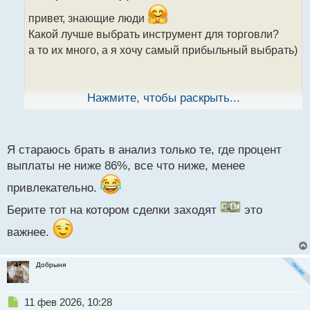
о
ч
привет, знающие люди
и
Какой лучше выбрать инструмент для торговли?
т
а то их много, а я хочу самый прибыльный выбрать)
а
н
н
ы
Нажмите, чтобы раскрыть...
й
п
о
с
Я стараюсь брать в анализ только те, где процент
т
выплаты не ниже 86%, все что ниже, менее
привлекательно.
Берите тот на котором сделки заходят
это
важнее.
Добрыня
Н
11 фев 2026, 10:28