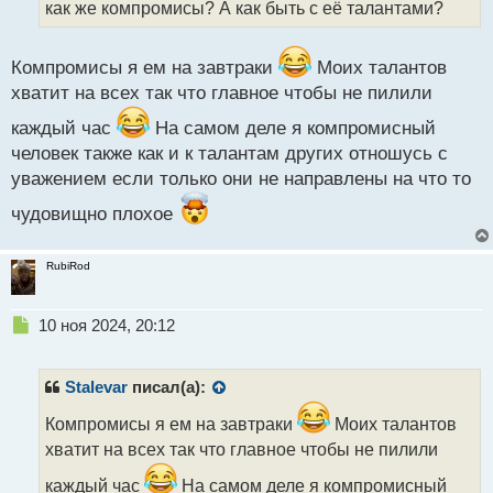
как же компромисы? А как быть с её талантами?
и
т
а
Компромисы я ем на завтраки
Моих талантов
н
н
хватит на всех так что главное чтобы не пилили
ы
каждый час
На самом деле я компромисный
й
п
человек также как и к талантам других отношусь с
о
уважением если только они не направлены на что то
с
т
чудовищно плохое
RubiRod
Н
10 ноя 2024, 20:12
е
п
р
Stalevar
писал(а):
о
ч
Компромисы я ем на завтраки
Моих талантов
и
хватит на всех так что главное чтобы не пилили
т
а
каждый час
На самом деле я компромисный