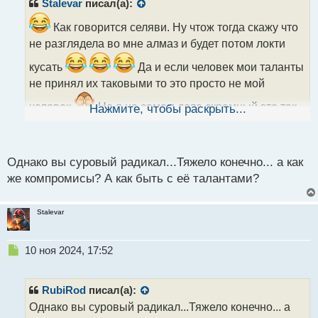
р
Stalevar
писал(а):
о
ч
Как говорится селяви. Ну чтож тогда скажу что
и
не разглядела во мне алмаз и будет потом локти
т
а
кусать
Да и если человек мои таланты
н
не принял их таковыми то это просто не мой
н
ы
человек
Но я на самом деле скромный это так
Нажмите, чтобы раскрыть...
й
ширма для ранимой натуры ограждающей ее от
п
о
мира злобы и ненависти
с
Однако вы суровый радикал...Тяжело конечно... а как
т
же компромисы? А как быть с её талантами?
Stalevar
Н
10 ноя 2024, 17:52
е
п
р
RubiRod
писал(а):
о
Однако вы суровый радикал...Тяжело конечно... а
ч