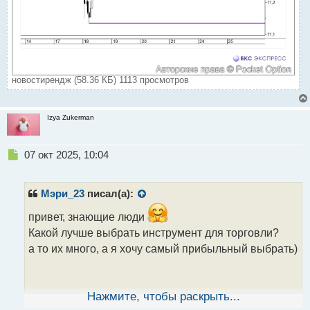
новостирендж (58.36 КБ) 1113 просмотров
Izya Zukerman
Н
07 окт 2025, 10:04
е
п
р
Мэри_23
писал(а):
о
ч
привет, знающие люди
и
Какой лучше выбрать инструмент для торговли?
т
а то их много, а я хочу самый прибыльный выбрать)
а
н
н
ы
Нажмите, чтобы раскрыть...
й