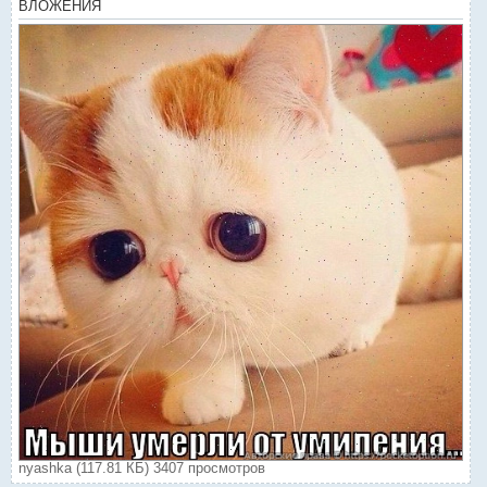
п
ВЛОЖЕНИЯ
о
с
т
nyashka (117.81 КБ) 3407 просмотров