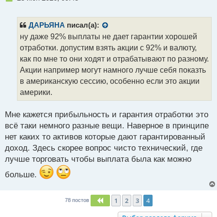
е
с
п
т
р
ДАРЬЯНА
писал(а):
о
ну даже 92% выплаты не дает гарантии хорошей
ч
отработки. допустим взять акции с 92% и валюту,
и
т
как по мне то они ходят и отрабатывают по разному.
а
Акции например могут намного лучше себя показть
н
в американскую сессию, особенно если это акции
н
америки.
ы
й
п
Мне кажется прибыльность и гарантия отработки это
о
всё таки немного разные вещи. Наверное в принципе
с
нет каких то активов которые дают гарантированный
т
доход. Здесь скорее вопрос чисто технический, где
лучше торговать чтобы выплата была как можно
больше.
1
2
3
4
Пред.
78 постов