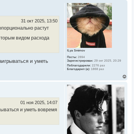
31 окт 2025, 13:50
ропорционально растут
которым видом расхода
ILya Smirnov
Посты:
2894
заигрываться и уметь
Зарегистрирован:
29 окт 2025, 20:29
Поблагодарили:
2276 раз
Благодарил (а):
1868 раз
В
е
р
н
у
т
ь
01 ноя 2025, 14:07
с
грываться и уметь вовремя
я
к
н
а
ч
а