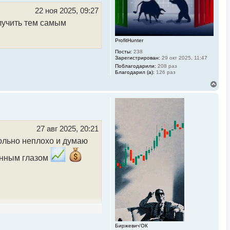
а
ч
22 ноя 2025, 09:27
а
олучить тем самым
л
у
ProfitHunter
Посты:
238
Зарегистрирован:
29 окт 2025, 11:47
Поблагодарили:
208 раз
Благодарил (а):
126 раз
В
е
р
н
у
т
ь
27 авг 2025, 20:21
с
вольно неплохо и думаю
я
к
н
женным глазом
а
ч
а
л
у
Биржевич'ОК