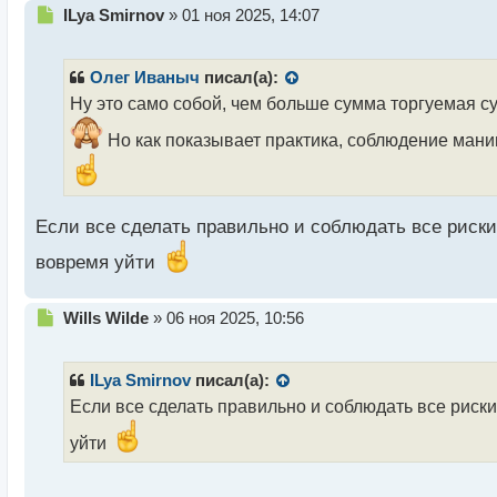
Н
ILya Smirnov
»
01 ноя 2025, 14:07
е
п
р
Олег Иваныч
писал(а):
о
Ну это само собой, чем больше сумма торгуемая с
ч
и
Но как показывает практика, соблюдение мани
т
а
н
н
Если все сделать правильно и соблюдать все риски,
ы
й
вовремя уйти
п
о
с
Н
Wills Wilde
»
06 ноя 2025, 10:56
т
е
п
р
ILya Smirnov
писал(а):
о
Если все сделать правильно и соблюдать все риски
ч
и
уйти
т
а
н