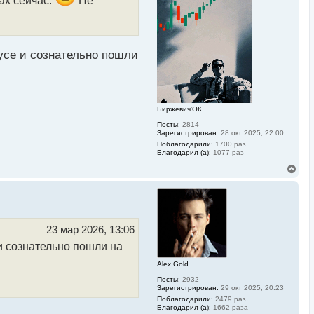
к
н
а
ч
а
л
нусе и сознательно пошли
у
Биржевич'ОК
Посты:
2814
Зарегистрирован:
28 окт 2025, 22:00
Поблагодарили:
1700 раз
Благодарил (а):
1077 раз
В
е
р
н
у
т
ь
23 мар 2026, 13:06
с
 и сознательно пошли на
я
к
Alex Gold
н
а
Посты:
2932
ч
Зарегистрирован:
29 окт 2025, 20:23
а
Поблагодарили:
2479 раз
л
Благодарил (а):
1662 раза