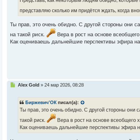
и
представляю сколько им придётся ждать, когда вн
т
а
н
Ты прав, это очень обидно. С другой стороны они с
н
ы
на такой риск.
Вера в рост на основе всеобщего
й
Как оцениваешь дальнейшие перспективы эфира н
п
о
с
т
Н
Alex Gold
»
24 мар 2026, 08:28
е
п
р
Биржевич'ОК
писал(а):
о
Ты прав, это очень обидно. С другой стороны они 
ч
и
такой риск.
Вера в рост на основе всеобщего 
т
Как оцениваешь дальнейшие перспективы эфира 
а
н