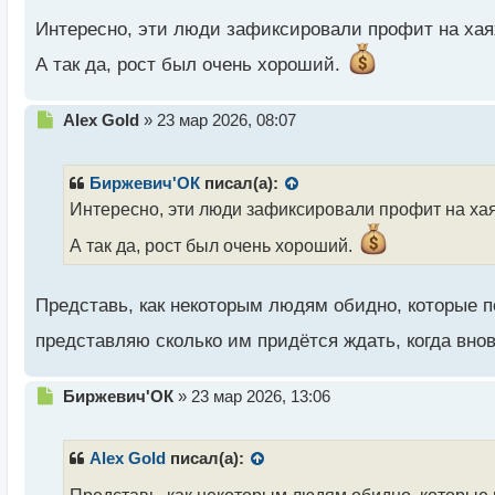
с
Интересно, эти люди зафиксировали профит на хаях
т
А так да, рост был очень хороший.
Н
Alex Gold
»
23 мар 2026, 08:07
е
п
р
Биржевич'ОК
писал(а):
о
Интересно, эти люди зафиксировали профит на хая
ч
и
А так да, рост был очень хороший.
т
а
н
Представь, как некоторым людям обидно, которые п
н
ы
представляю сколько им придётся ждать, когда вно
й
п
Н
Биржевич'ОК
»
23 мар 2026, 13:06
о
е
с
п
т
р
Alex Gold
писал(а):
о
ч
Представь, как некоторым людям обидно, которые 