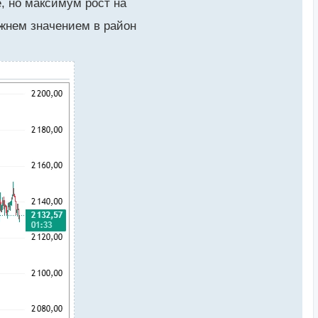
у
е, но максимум рост на
режнем значением в район