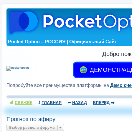
Pocket Option – РОССИЯ | Официальный Сайт
Добро пож
ДЕМОНСТРАЦ
Попробуйте все преимущества платформы на
Демо сче
🍏
СВЕЖЕЕ
⤴️
ГЛАВНАЯ
⬅️
НАЗАД
ВПЕРЕД
➡️
Прогноз по эфиру
Выбор раздела форума