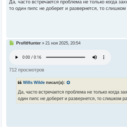
Да, часто встречается проблема не только когда зах
н
то один пипс не доберет и развернется, то слишко
ы
й
п
о
с
т
Н
ProfitHunter
»
21 ноя 2025, 20:54
е
п
р
о
ч
712 просмотров
и
т
Wills Wilde
писал(а):
а
н
Да, часто встречается проблема не только когда за
н
один пипс не доберет и развернется, то слишком 
ы
й
п
о
с
т