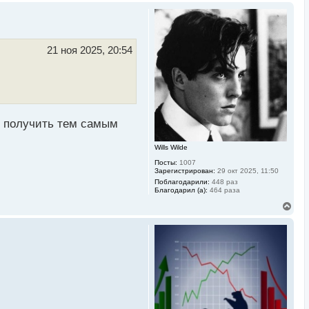
р
н
у
т
ь
21 ноя 2025, 20:54
с
я
к
н
а
ч
а
 и получить тем самым
л
у
Wills Wilde
Посты:
1007
Зарегистрирован:
29 окт 2025, 11:50
Поблагодарили:
448 раз
Благодарил (а):
464 раза
В
е
р
н
у
т
ь
с
я
к
н