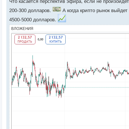
н
Что касается перспектив эфира, если не произойдет
ы
200-300 долларов.
А когда крипто рынок выйдет 
й
п
4500-5000 долларов.
о
с
ВЛОЖЕНИЯ
т