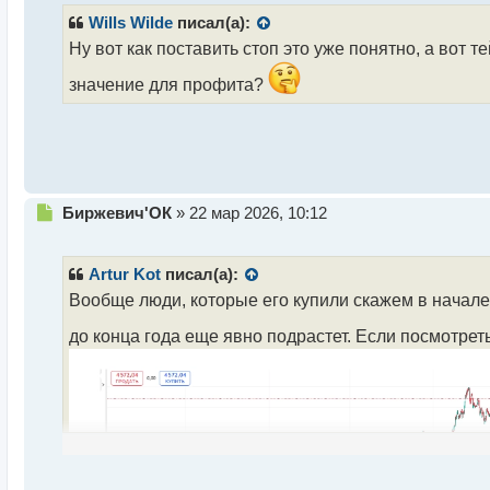
т
Wills Wilde
писал(а):
а
н
Ну вот как поставить стоп это уже понятно, а вот т
н
значение для профита?
ы
й
п
о
с
т
Н
Биржевич'ОК
»
22 мар 2026, 10:12
е
п
р
Artur Kot
писал(а):
о
Вообще люди, которые его купили скажем в начале 
ч
и
до конца года еще явно подрастет. Если посмотре
т
а
н
н
ы
й
п
о