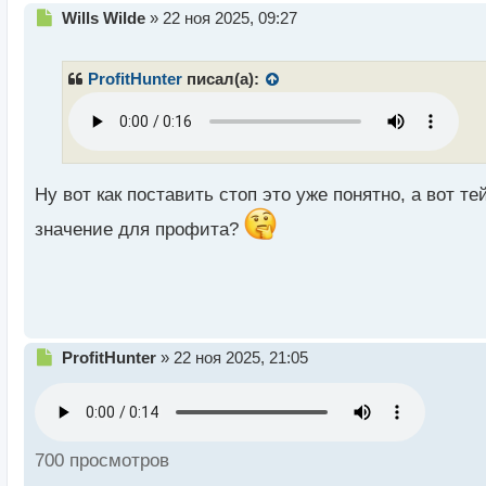
Н
Wills Wilde
»
22 ноя 2025, 09:27
е
п
р
ProfitHunter
писал(а):
о
ч
и
т
а
н
Ну вот как поставить стоп это уже понятно, а вот т
н
значение для профита?
ы
й
п
о
с
т
Н
ProfitHunter
»
22 ноя 2025, 21:05
е
п
р
о
ч
700 просмотров
и