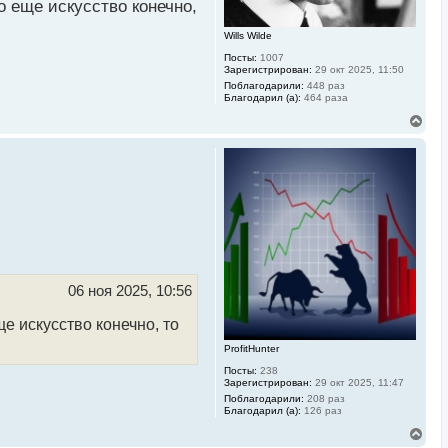
л
о еще искусство конечно,
у
Wills Wilde
Посты:
1007
Зарегистрирован:
29 окт 2025, 11:50
Поблагодарили:
448 раз
Благодарил (а):
464 раза
В
е
р
н
у
т
ь
с
я
к
н
а
ч
06 ноя 2025, 10:56
а
л
е искусство конечно, то
у
ProfitHunter
Посты:
238
Зарегистрирован:
29 окт 2025, 11:47
Поблагодарили:
208 раз
Благодарил (а):
126 раз
В
е