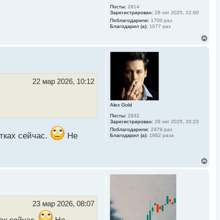
Посты:
2814
Зарегистрирован:
28 окт 2025, 22:00
Поблагодарили:
1700 раз
Благодарил (а):
1077 раз
В
е
р
н
у
т
ь
22 мар 2026, 10:12
с
я
к
Alex Gold
н
а
Посты:
2932
ч
Зарегистрирован:
29 окт 2025, 20:23
а
Поблагодарили:
2479 раз
л
тках сейчас.
Не
Благодарил (а):
1662 раза
у
В
е
р
н
у
т
ь
23 мар 2026, 08:07
с
я
ах сейчас.
Не