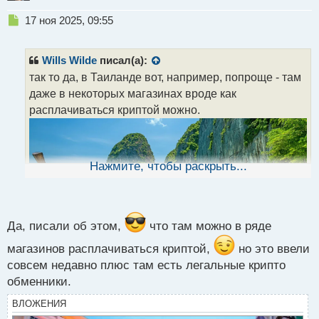
Н
17 ноя 2025, 09:55
е
п
р
Wills Wilde
писал(а):
о
так то да, в Таиланде вот, например, попроще - там
ч
даже в некоторых магазинах вроде как
и
т
расплачиваться криптой можно.
а
н
н
ы
Нажмите, чтобы раскрыть...
й
п
о
с
т
Да, писали об этом,
что там можно в ряде
магазинов расплачиваться криптой,
но это ввели
совсем недавно плюс там есть легальные крипто
обменники.
ВЛОЖЕНИЯ