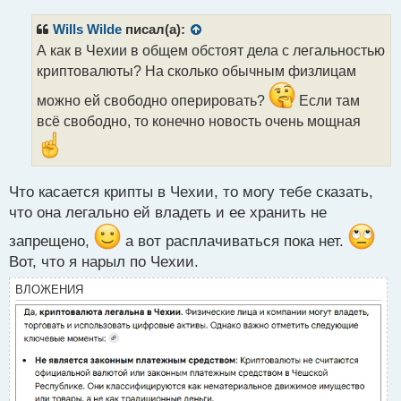
п
р
Wills Wilde
писал(а):
о
А как в Чехии в общем обстоят дела с легальностью
ч
криптовалюты? На сколько обычным физлицам
и
т
можно ей свободно оперировать?
Если там
а
всё свободно, то конечно новость очень мощная
н
н
ы
й
п
Что касается крипты в Чехии, то могу тебе сказать,
о
что она легально ей владеть и ее хранить не
с
т
запрещено,
а вот расплачиваться пока нет.
Вот, что я нарыл по Чехии.
ВЛОЖЕНИЯ