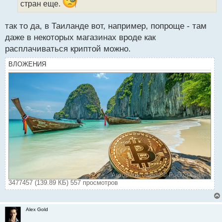
стран еще.
й
п
о
так то да, в Таиланде вот, например, попроще - там
с
даже в некоторых магазинах вроде как
т
расплачиваться криптой можно.
ВЛОЖЕНИЯ
3477457 (139.89 КБ) 557 просмотров
Alex Gold