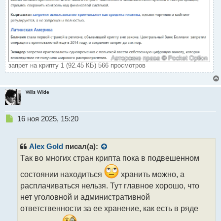
запрет на крипту 1 (92.45 КБ) 566 просмотров
Wills Wilde
Н
16 ноя 2025, 15:20
е
п
р
Alex Gold
писал(а):
о
Так во многих стран крипта пока в подвешенном
ч
и
состоянии находиться
хранить можно, а
т
расплачиваться нельзя. Тут главное хорошо, что
а
нет уголовной и административной
н
н
ответственности за ее хранение, как есть в ряде
ы