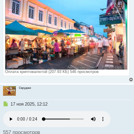
Оплата криптовалютой (207.93 КБ) 546 просмотров
Скруджи
Н
17 ноя 2025, 12:12
е
п
р
о
ч
557 просмотров