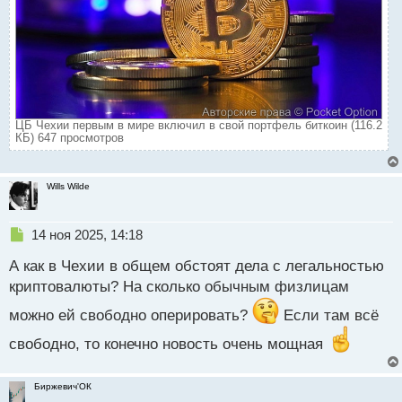
ЦБ Чехии первым в мире включил в свой портфель биткоин (116.2
КБ) 647 просмотров
Wills Wilde
Н
14 ноя 2025, 14:18
е
А как в Чехии в общем обстоят дела с легальностью
п
р
криптовалюты? На сколько обычным физлицам
о
можно ей свободно оперировать?
ч
Если там всё
и
свободно, то конечно новость очень мощная
т
а
н
Биржевич'ОК
н