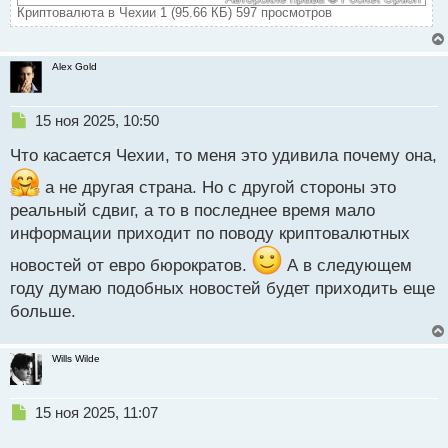
Криптовалюта в Чехии 1 (95.66 КБ) 597 просмотров
Alex Gold
Н
15 ноя 2025, 10:50
е
Что касается Чехии, то меня это удивила почему она,
п
р
а не другая страна. Но с другой стороны это
о
реальный сдвиг, а то в последнее время мало
ч
и
информации приходит по поводу криптовалютных
т
а
новостей от евро бюрократов.
А в следующем
н
году думаю подобных новостей будет приходить еще
н
больше.
ы
й
п
Wills Wilde
о
с
т
Н
15 ноя 2025, 11:07
е
п