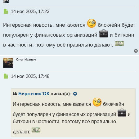
ы
й
Н
14 ноя 2025, 17:23
п
е
о
п
Интересная новость, мне кажется
блокчейн будет
с
р
т
о
популярен у финансовых организаций
и биткоин
ч
в частности, поэтому всё правильно делают.
и
т
а
Олег Иваныч
н
н
ы
Н
14 ноя 2025, 17:48
й
е
п
п
о
р
Биржевич'ОК
писал(а):
с
о
т
ч
Интересная новость, мне кажется
блокчейн
и
будет популярен у финансовых организаций
и
т
а
биткоин в частности, поэтому всё правильно
н
делают.
н
ы