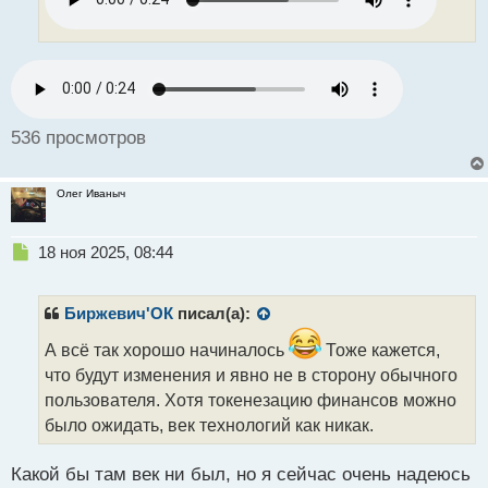
и
т
а
н
н
ы
й
536 просмотров
п
о
с
Олег Иваныч
т
Н
18 ноя 2025, 08:44
е
п
р
Биржевич'ОК
писал(а):
о
ч
А всё так хорошо начиналось
Тоже кажется,
и
что будут изменения и явно не в сторону обычного
т
пользователя. Хотя токенезацию финансов можно
а
было ожидать, век технологий как никак.
н
н
ы
Какой бы там век ни был, но я сейчас очень надеюсь
й