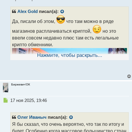
и
т
Alex Gold
писал(а):
а
н
Да, писали об этом,
что там можно в ряде
н
ы
магазинов расплачиваться криптой,
но это
й
ввели совсем недавно плюс там есть легальные
п
о
крипто обменники.
с
т
Нажмите, чтобы раскрыть...
Биржевич'ОК
Н
17 ноя 2025, 19:46
е
п
р
Олег Иваныч
писал(а):
о
Я бы сказал, что очень вероятно, что так по итогу и
ч
будет. Особенно когда массовое большинство стран
и