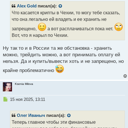
р
Alex Gold
писал(а):
о
Что касается крипты в Чехии, то могу тебе сказать,
ч
что она легально ей владеть и ее хранить не
и
т
запрещено,
а вот расплачиваться пока нет.
а
Вот, что я нарыл по Чехии.
н
н
ы
Ну так то и в России та же обстановка - хранить
й
можно, трейдить можно, а вот принимать оплату ей
п
нельзя. Да и купить/вывести хоть и не запрещено, но
о
с
крайне проблематично
т
Ksenia Milova
Н
15 ноя 2025, 13:11
е
п
р
Олег Иваныч
писал(а):
о
Теперь главное чтобы эти финансовые
ч