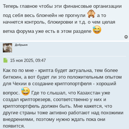
й
Теперь главное чтобы эти финансовые организации
п
о
под себя весь блокчейн не прогнули
а то
с
начнется контроль, блокировки и т.д. о чем целая
т
ветка форума уже есть в этом разделе
Добрыня
Н
15 ноя 2025, 09:47
е
Как по по мне - крипта будет актуальна, тем более
п
р
биткоин, а вот будет ли это положительным опытом
о
для Чехии в создание криптопортфеля - хороший
ч
и
вопрос.
Где то слышал, что Казахстан уже
т
создал крипторезерв, соответственно у них и
а
криптопортфель должен быть. Мне кажется, что
н
н
другие страны тоже активно работают над похожими
ы
внедрениями, поэтому нужно ждать пока они
й
появится.
п