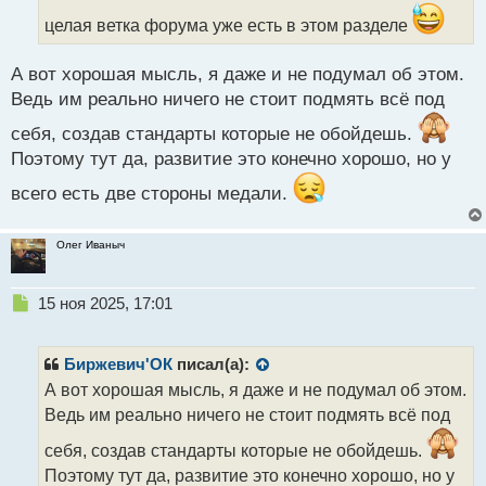
н
целая ветка форума уже есть в этом разделе
н
ы
А вот хорошая мысль, я даже и не подумал об этом.
й
п
Ведь им реально ничего не стоит подмять всё под
о
себя, создав стандарты которые не обойдешь.
с
т
Поэтому тут да, развитие это конечно хорошо, но у
всего есть две стороны медали.
Олег Иваныч
Н
15 ноя 2025, 17:01
е
п
р
Биржевич'ОК
писал(а):
о
А вот хорошая мысль, я даже и не подумал об этом.
ч
Ведь им реально ничего не стоит подмять всё под
и
т
себя, создав стандарты которые не обойдешь.
а
Поэтому тут да, развитие это конечно хорошо, но у
н