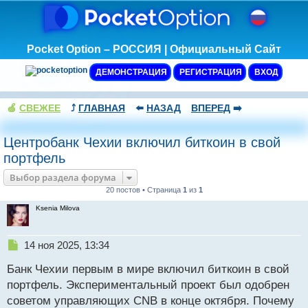
Pocket Option – РОССИЯ | Официальный Сайт
ДЕМОНСТРАЦИЯ
РЕГИСТРАЦИЯ
ВХОД
🍏
СВЕЖЕЕ
⤴️
ГЛАВНАЯ
⬅️
НАЗАД
ВПЕРЕД
➡️
Центробанк Чехии включил биткоин в свой
портфель
Выбор раздела форума
20 постов • Страница
1
из
1
Ksenia Milova
Н
14 ноя 2025, 13:34
е
Банк Чехии первым в мире включил биткоин в свой
п
р
портфель. Экспериментальный проект был одобрен
о
советом управляющих CNB в конце октября. Почему
ч