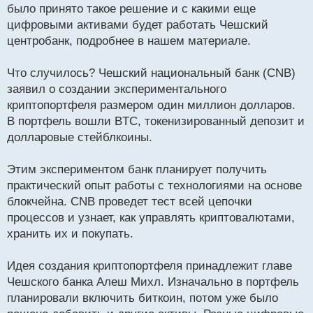
было принято такое решение и с какими еще
и
т
цифровыми активами будет работать Чешский
а
центробанк, подробнее в нашем материале.
н
н
Что случилось? Чешский национальный банк (CNB)
ы
й
заявил о создании экспериментального
п
криптопортфеля размером один миллион долларов.
о
В портфель вошли BTC, токенизированный депозит и
с
долларовые стейблкоины.
т
Этим экспериментом банк планирует получить
практический опыт работы с технологиями на основе
блокчейна. CNB проведет тест всей цепочки
процессов и узнает, как управлять криптовалютами,
хранить их и покупать.
Идея создания криптопортфеля принадлежит главе
Чешского банка Алеш Михл. Изначально в портфель
планировали включить биткоин, потом уже было