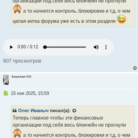
организации под себя весь блокчейн не прогнули
и
т
а то начнется контроль, блокировки и т.д. о чем
а
н
целая ветка форума уже есть в этом разделе
н
ы
й
п
о
с
т
607 просмотров
Биржевич'ОК
Н
15 ноя 2025, 15:59
е
п
р
Олег Иваныч
писал(а):
о
Теперь главное чтобы эти финансовые
ч
организации под себя весь блокчейн не прогнули
и
т
а то начнется контроль, блокировки и т.д. о чем
а