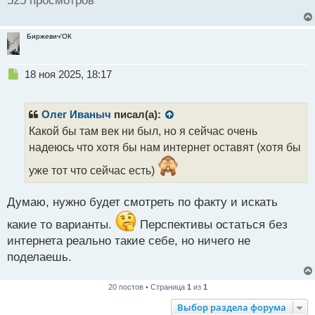
525 просмотров
Биржевич'ОК
Н
18 ноя 2025, 18:17
е
п
р
Олег Иваныч
писал(а):
о
Какой бы там век ни был, но я сейчас очень
ч
надеюсь что хотя бы нам интернет оставят (хотя бы
и
т
уже тот что сейчас есть)
а
н
н
Думаю, нужно будет смотреть по факту и искать
ы
какие то варианты.
Перспективы остаться без
й
п
интернета реально такие себе, но ничего не
о
поделаешь.
с
т
20 постов • Страница
1
из
1
Выбор раздела форума