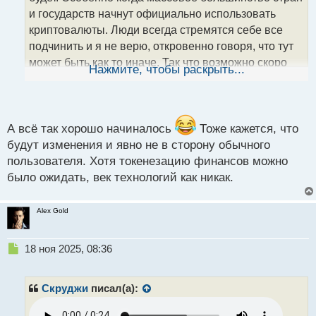
т
и государств начнут официально использовать
а
криптовалюты. Люди всегда стремятся себе все
н
подчинить и я не верю, откровенно говоря, что тут
н
может быть как то иначе. Так что возможно скоро
ы
Нажмите, чтобы раскрыть...
й
мы лишимся нынешних преимуществ крипты
п
о
с
т
А всё так хорошо начиналось
Тоже кажется, что
будут изменения и явно не в сторону обычного
пользователя. Хотя токенезацию финансов можно
было ожидать, век технологий как никак.
Alex Gold
Н
18 ноя 2025, 08:36
е
п
р
Скруджи
писал(а):
о
ч