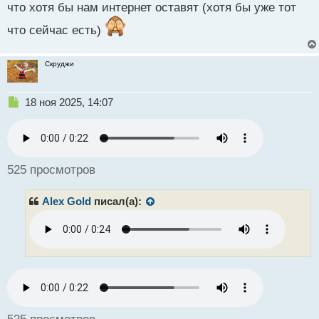
что хотя бы нам интернет оставят (хотя бы уже тот
п
о
что сейчас есть)
с
т
Скруджи
Н
18 ноя 2025, 14:07
е
п
р
о
ч
525 просмотров
и
т
Alex Gold
писал(а):
а
н
н
ы
й
п
о
с
т