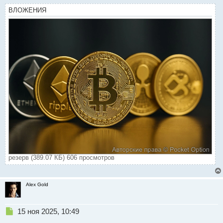
о
ВЛОЖЕНИЯ
с
т
резерв (389.07 КБ) 606 просмотров
Alex Gold
Н
15 ноя 2025, 10:49
е