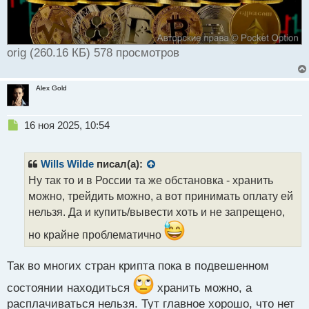
orig (260.16 КБ) 578 просмотров
Alex Gold
Н
16 ноя 2025, 10:54
е
п
р
Wills Wilde
писал(а):
о
Ну так то и в России та же обстановка - хранить
ч
можно, трейдить можно, а вот принимать оплату ей
и
т
нельзя. Да и купить/вывести хоть и не запрещено,
а
но крайне проблематично
н
н
ы
Так во многих стран крипта пока в подвешенном
й
п
состоянии находиться
хранить можно, а
о
расплачиваться нельзя. Тут главное хорошо, что нет