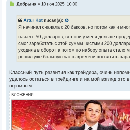
Н
Добрыня
»
10 ноя 2025, 10:00
е
п
р
Artur Kot
писал(а):
о
Я начинал сначала с 20 баксов, но потом как и мно
ч
и
начал с 50 долларов, вот они у меня дольше прод
т
смог заработать с этой суммы чистыми 200 доллар
а
уходила в оборот, а потом по набору опыта стало
н
н
решил уже большую часть времени посвятить парам 
ы
й
п
Классный путь развития как трейдера, очень напом
о
удалось остаться в трейдинге и на мой взгляд это 
с
огромным.
т
ВЛОЖЕНИЯ