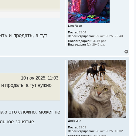
л
у
LimeRose
Посты:
2864
ть и продать, а тут
Зарегистрирован:
29 окт 2025, 22:43
Поблагодарили:
3116 раз
Благодарил (а):
2949 раз
В
е
р
н
у
т
ь
10 ноя 2025, 11:03
с
 и продать, а тут нужно
я
к
н
а
ч
а
л
знаю это сложно, может не
у
ельное занятие.
Добрыня
Посты:
2763
Зарегистрирован:
28 окт 2025, 18:02
Поблагодарили:
3476 раз