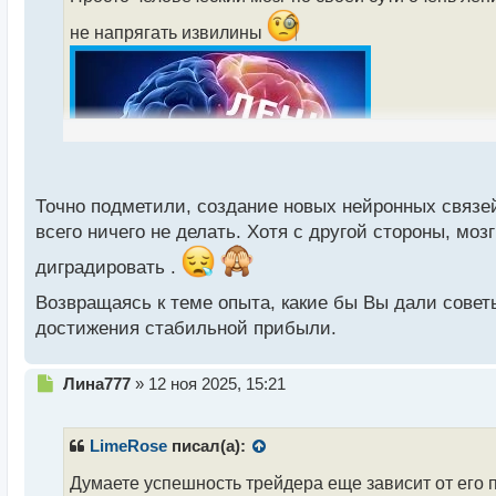
и
не напрягать извилины
т
а
н
н
ы
й
п
о
с
Точно подметили, создание новых нейронных связей
т
всего ничего не делать. Хотя с другой стороны, мо
диградировать .
Возвращаясь к теме опыта, какие бы Вы дали сове
достижения стабильной прибыли.
Н
Лина777
»
12 ноя 2025, 15:21
е
п
р
LimeRose
писал(а):
о
ч
Думаете успешность трейдера еще зависит от его