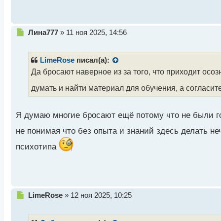
о
с
т
Н
Лина777
»
11 ноя 2025, 14:56
е
п
р
LimeRose
писал(а):
о
Да бросают наверное из за того, что приходит осоз
ч
и
думать и найти материал для обучения, а согласит
т
а
н
Я думаю многие бросают ещё потому что не были г
н
ы
не понимая что без опыта и знаний здесь делать не
й
психотипа
п
о
с
т
Н
LimeRose
»
12 ноя 2025, 10:25
е
п