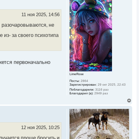
н
у
т
ь
11 ноя 2025, 14:56
с
я
 разочаровываются, не
к
н
 из- за своего психотипа
а
ч
а
л
у
жется первоначально
LimeRose
Посты:
2864
Зарегистрирован:
29 окт 2025, 22:43
Поблагодарили:
3116 раз
Благодарил (а):
2949 раз
В
е
р
н
у
т
ь
12 ноя 2025, 10:25
с
я
лучается проще бросить и