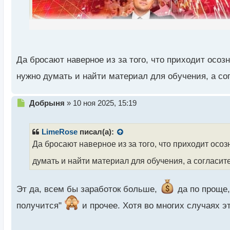
н
ы
й
п
о
с
Да бросают наверное из за того, что приходит осозн
т
нужно думать и найти материал для обучения, а со
Н
Добрыня
»
10 ноя 2025, 15:19
е
п
р
LimeRose
писал(а):
о
Да бросают наверное из за того, что приходит осоз
ч
и
думать и найти материал для обучения, а согласит
т
а
н
Эт да, всем бы заработок больше,
да по проще
н
ы
получится"
и прочее. Хотя во многих случаях эт
й
п