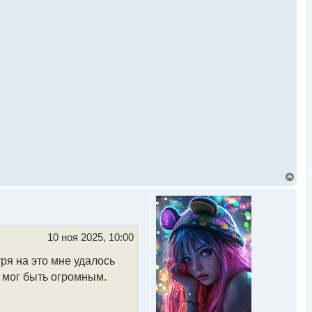
В
е
р
н
у
т
ь
10 ноя 2025, 10:00
с
я
ря на это мне удалось
к
н
л мог быть огромным.
а
ч
а