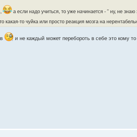
е,
а если надо учиться, то уже начинается - " ну, не знаю
то какая-то чуйка или просто реакция мозга на нерентабель
ив
и не каждый может перебороть в себе это кому то