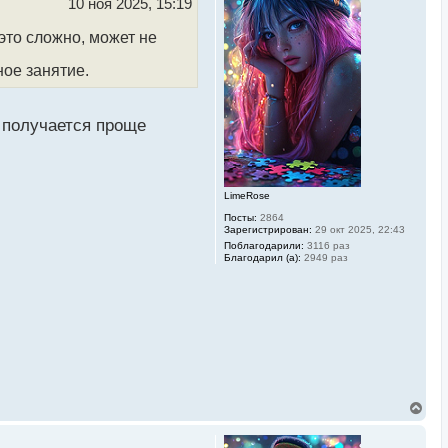
ь
10 ноя 2025, 15:19
с
я
 это сложно, может не
к
н
ное занятие.
а
ч
а
л
 получается проще
у
LimeRose
Посты:
2864
Зарегистрирован:
29 окт 2025, 22:43
Поблагодарили:
3116 раз
Благодарил (а):
2949 раз
В
е
р