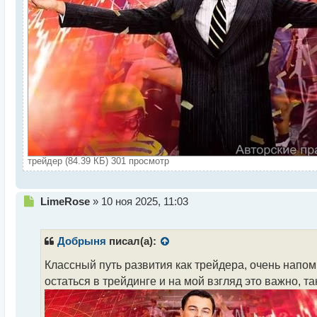
трейдер (84.39 КБ) 301 просмотр
Н
LimeRose
»
10 ноя 2025, 11:03
е
п
р
Добрыня
писал(а):
о
ч
Классный путь развития как трейдера, очень напо
и
остаться в трейдинге и на мой взгляд это важно, т
т
а
н