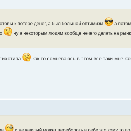
отовы к потере денег, а был большой оптимизм
а потом
го
ну а некоторым людям вообще нечего делать на рынке
психотипа
как то сомневаюсь в этом все таки мне ка
нив
и не каждый может перебороть в себе это кому то по