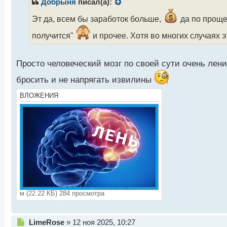
р
Добрыня
писал(а):
о
ч
Эт да, всем бы заработок больше,
да по прощ
и
получится"
и прочее. Хотя во многих случаях э
т
а
н
Просто человеческий мозг по своей сути очень лен
н
ы
бросить и не напрягать извилины
й
п
ВЛОЖЕНИЯ
о
с
т
м (22.22 КБ) 284 просмотра
Н
LimeRose
»
12 ноя 2025, 10:27