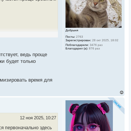
к
н
а
ч
а
л
у
Добрыня
Посты:
2763
Зарегистрирован:
28 окт 2025, 18:02
Поблагодарили:
3476 раз
Благодарил (а):
876 раз
тствует, ведь проще
ки будет только
мизировать время для
В
е
р
н
у
т
ь
12 ноя 2025, 10:27
с
я
тся первоначально здесь
к