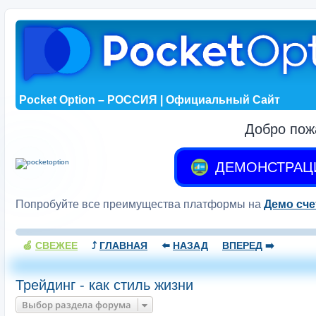
Pocket Option – РОССИЯ | Официальный Сайт
Добро пож
ДЕМОНСТРАЦ
Попробуйте все преимущества платформы на
Демо сче
🍏
СВЕЖЕЕ
⤴️
ГЛАВНАЯ
⬅️
НАЗАД
ВПЕРЕД
➡️
Трейдинг - как стиль жизни
Выбор раздела форума