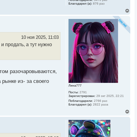
Благодарил (а):
876 раз
В
е
р
н
у
т
ь
10 ноя 2025, 11:03
с
 и продать, а тут нужно
я
к
н
а
ч
а
л
том разочаровываются,
у
рынке из- за своего
Лина777
Посты:
2791
Зарегистрирован:
29 окт 2025, 22:21
Поблагодарили:
2766 раз
Благодарил (а):
2822 раза
В
е
р
н
у
т