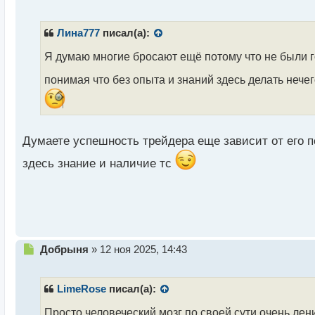
е
п
р
Лина777
писал(а):
о
ч
Я думаю многие бросают ещё потому что не были г
и
понимая что без опыта и знаний здесь делать нече
т
а
н
н
ы
Думаете успешность трейдера еще зависит от его 
й
п
здесь знание и наличие тс
о
с
т
Н
Добрыня
»
12 ноя 2025, 14:43
е
п
р
LimeRose
писал(а):
о
ч
Просто человеческий мозг по своей сути очень ле