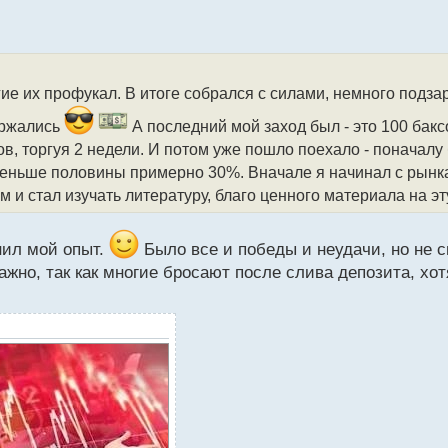
гие их профукал. В итоге собрался с силами, немного подза
ержались
А последний мой заход был - это 100 бакс
ов, торгуя 2 недели. И потом уже пошло поехало - поначал
 меньше половины примерно 30%. Вначале я начинал с рынка
и стал изучать литературу, благо ценного материала на эт
нил мой опыт.
Было все и победы и неудачи, но не с
важно, так как многие бросают после слива депозита, хо