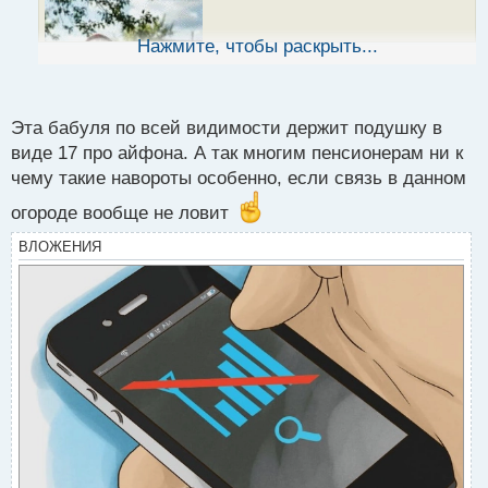
н
ы
Нажмите, чтобы раскрыть...
й
п
о
с
Эта бабуля по всей видимости держит подушку в
т
виде 17 про айфона. А так многим пенсионерам ни к
чему такие навороты особенно, если связь в данном
огороде вообще не ловит
ВЛОЖЕНИЯ