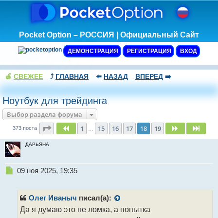
Pocket Option – РОССИЯ | Официальный Сайт
ДЕМОНСТРАЦИЯ
РЕГИСТРАЦИЯ
ВХОД
🍏
СВЕЖЕЕ
⤴️
ГЛАВНАЯ
⬅️
НАЗАД
ВПЕРЕД
➡️
Ноутбук для трейдинга
Выбор раздела форума
Страница
18
из
19
1
15
16
17
18
19
Пред.
След.
След
373 поста
…
ДАРЬЯНА
Н
09 ноя 2025, 19:35
е
п
р
Олег Иваныч
писал(а):
о
Да я думаю это не ломка, а попытка
ч