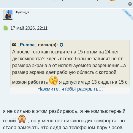
Фунтик_я
Н
17 май 2026, 22:11
е
п
р
_Pumba_
писал(а):
о
А после того как посидите на 15 потом на 24 нет
ч
дискомфорта? Здесь всеже больше зависит не от
и
т
размера экрана а от используемого разрешения...а
а
размер экрана дает рабочую область с которой
н
н
можон работать
я допустим до 13 сидел на 15 с
ы
разрешением хуже чем 1080 так после 13 когад
Нажмите, чтобы раскрыть...
й
ради прикоал решил оптяь на 15 посидеть у меня
п
рябить в глазах начало так как разрешение там
о
с
я не сильно в этом разбираюсь, я не компьютерный
хуже
т
гений
, но у меня нет никакого дискомфорта. но
стала замечать что сидя за телефоном пару часов,