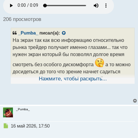
п
р
о
ч
206 просмотров
и
т
_Pumba_
писал(а):
а
н
На экран так как всю информацию относительно
н
рынка трейдер получает именно глазами... так что
ы
нужен экран который бы позволял долгое время
й
п
смотреть без особого дискомфорта
а то можно
о
досидеться до того что зрение начнет садиться
с
т
раньше чем получится заработать трейдингом на
Нажмите, чтобы раскрыть...
очки
_Pumba_
Н
16 май 2026, 17:50
е
п