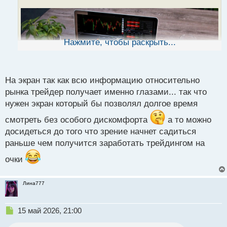
т
а
н
н
ы
Нажмите, чтобы раскрыть...
й
п
о
с
На экран так как всю информацию относительно
т
рынка трейдер получает именно глазами... так что
нужен экран который бы позволял долгое время
смотреть без особого дискомфорта
а то можно
досидеться до того что зрение начнет садиться
раньше чем получится заработать трейдингом на
очки
Лина777
Н
15 май 2026, 21:00
е