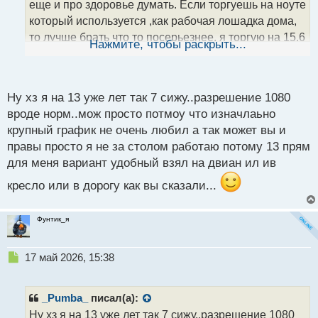
а
еще и про здоровье думать. Если торгуешь на ноуте
н
который используется ,как рабочая лошадка дома,
н
то лучше брать что то посерьезнее. я торгую на 15.6
ы
Нажмите, чтобы раскрыть...
й
и смотрела на 17 дюймах, небо и земля.... так что
п
если рассматривать долгосрочную торговлю, то
о
лучше побольше брать. маленькие ноуты хороши
с
Ну хз я на 13 уже лет так 7 сижу..разрешение 1080
как походный вариант , в дорогу, на отдых если
т
вроде норм..мож просто потмоу что изначлаьно
надо не более того ...
крупный график не очень любил а так может вы и
правы просто я не за столом работаю потому 13 прям
для меня вариант удобный взял на двиан ил ив
кресло или в дорогу как вы сказали...
Фунтик_я
Н
17 май 2026, 15:38
е
п
р
_Pumba_
писал(а):
о
Ну хз я на 13 уже лет так 7 сижу..разрешение 1080