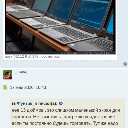
ноут (42.12 КБ) 179 просмотров
_Pumba_
Н
17 май 2026, 10:43
е
п
р
Фунтик_я
писал(а):
о
нее 13 дюймов , это слишком маленький экран для
ч
торговли. Не заметишь , как резко упадет зрение,
и
т
если ты постоянно будешь торговать. Тут же надо