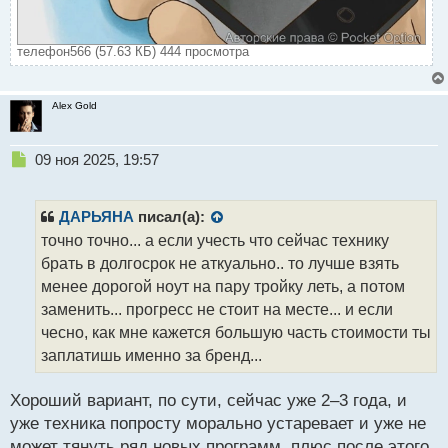
телефон566 (57.63 КБ) 444 просмотра
Alex Gold
Н
09 ноя 2025, 19:57
е
п
р
ДАРЬЯНА
писал(а):
о
точно точно... а если учесть что сейчас технику
ч
брать в долгосрок не аткуально.. то лучше взять
и
т
менее дорогой ноут на пару тройку леть, а потом
а
заменить... прогресс не стоит на месте... и если
н
чесно, как мне кажется большую часть стоимости ты
н
заплатишь именно за бренд...
ы
й
п
Хороший вариант, по сути, сейчас уже 2–3 года, и
о
уже техника попросту морально устаревает и уже не
с
может тянуть ряд новых программ, плюс после этого
т