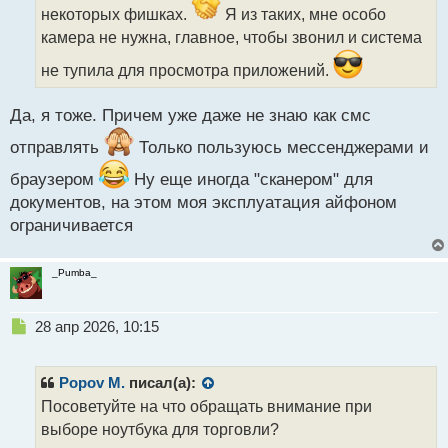
н
некоторых фишках.
Я из таких, мне особо
н
камера не нужна, главное, чтобы звонил и система
ы
й
не тупила для просмотра приложений.
п
о
с
Да, я тоже. Причем уже даже не знаю как смс
т
отправлять
Только пользуюсь мессенджерами и
браузером
Ну еще иногда "сканером" для
документов, на этом моя эксплуатация айфоном
ограничивается
_Pumba_
Н
28 апр 2026, 10:15
е
п
р
Popov M.
писал(а):
о
Посоветуйте на что обращать внимание при
ч
выборе ноутбука для торговли?
и