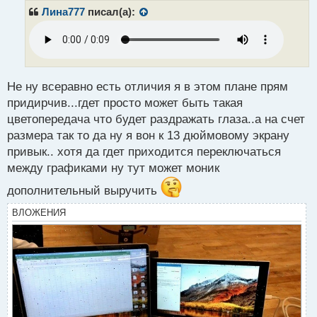
р
Лина777
писал(а):
о
ч
и
т
а
н
Не ну всеравно есть отличия я в этом плане прям
н
придирчив...гдет просто может быть такая
ы
цветопередача что будет раздражать глаза..а на счет
й
размера так то да ну я вон к 13 дюймовому экрану
п
о
привык.. хотя да гдет приходится переключаться
с
между графиками ну тут может моник
т
дополнительный выручить
ВЛОЖЕНИЯ