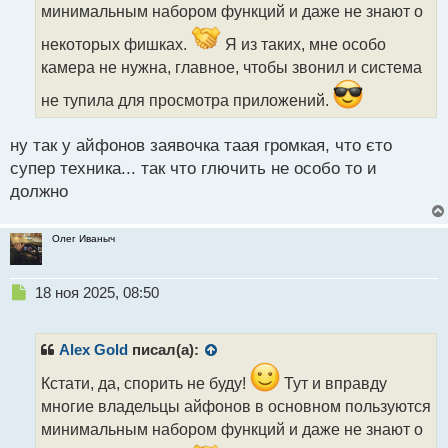
т
минимальным набором функций и даже не знают о
а
н
некоторых фишках.
Я из таких, мне особо
н
камера не нужна, главное, чтобы звонил и система
ы
й
не тупила для просмотра приложений.
п
о
с
ну так у айфонов заявочка таая громкая, что єто
т
супер техника... так что глючить не особо то и
должно
Олег Иваныч
Н
18 ноя 2025, 08:50
е
п
р
Alex Gold
писал(а):
о
ч
Кстати, да, спорить не буду!
Тут и вправду
и
многие владельцы айфонов в основном пользуются
т
минимальным набором функций и даже не знают о
а