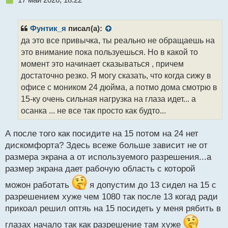
е
п
р
Фунтик_я
писал(а):
о
да это все привычка, ты реально не обращаешь на
ч
это внимание пока пользуешься. Но в какой то
и
т
момент это начинает сказываться , причем
а
достаточно резко. Я могу сказать, что когда сижу в
н
офисе с моником 24 дюйма, а потмо дома смотрю в
н
15-ку очень сильная нагрузка на глаза идет... а
ы
й
осанка ... не все так просто как будто...
п
о
А после того как посидите на 15 потом на 24 нет
с
дискомфорта? Здесь всеже больше зависит не от
т
размера экрана а от используемого разрешения...а
размер экрана дает рабочую область с которой
можон работать
я допустим до 13 сидел на 15 с
разрешением хуже чем 1080 так после 13 когад ради
прикоал решил оптяь на 15 посидеть у меня рябить в
глазах начало так как разрешение там хуже