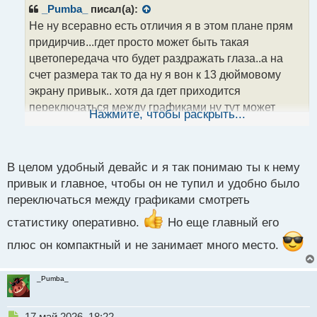
р
_Pumba_
писал(а):
о
Не ну всеравно есть отличия я в этом плане прям
ч
придирчив...гдет просто может быть такая
и
т
цветопередача что будет раздражать глаза..а на
а
счет размера так то да ну я вон к 13 дюймовому
н
экрану привык.. хотя да гдет приходится
н
переключаться между графиками ну тут может
ы
Нажмите, чтобы раскрыть...
й
моник дополнительный выручить
п
о
с
В целом удобный девайс и я так понимаю ты к нему
т
привык и главное, чтобы он не тупил и удобно было
переключаться между графиками смотреть
статистику оперативно.
Но еще главный его
плюс он компактный и не занимает много место.
_Pumba_
Н
17 май 2026, 18:22