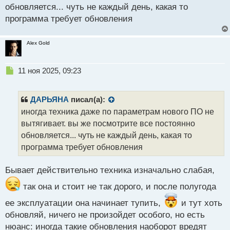
т
обновляется... чуть не каждый день, какая то
программа требует обновления
Alex Gold
Н
11 ноя 2025, 09:23
е
п
р
ДАРЬЯНА
писал(а):
о
иногда техника даже по параметрам нового ПО не
ч
вытягивает. вы же посмотрите все постоянно
и
т
обновляется... чуть не каждый день, какая то
а
программа требует обновления
н
н
Бывает действительно техника изначально слабая,
ы
й
так она и стоит не так дорого, и после полугода
п
о
ее эксплуатации она начинает тупить,
и тут хоть
с
обновляй, ничего не произойдет особого, но есть
т
нюанс: иногда такие обновления наоборот вредят