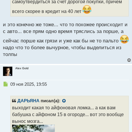
самоутвердиться за счет дорогой покупки, причем
и
т
всего скорее в кредит на 40 лет
а
н
н
и это конечно же тоже... что то похожее происходит и
ы
с авто... все прям одно время тряслись за порше, а
й
п
сейчас порше как грязи и уже как бы не то пальто
о
надо что то более вычурное, чтобы выделиться из
с
толпы
т
Alex Gold
Н
09 ноя 2025, 19:55
е
п
р
ДАРЬЯНА
писал(а):
о
выходит какая то айфоновая ломка... а как вам
ч
бабушка с айфоном 15 в огороде... вот это вообще
и
т
вынос мозга...
а
н