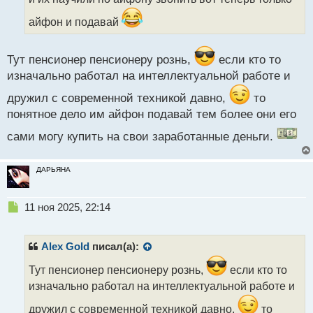
и
т
айфон и подавай
а
н
н
Тут пенсионер пенсионеру рознь,
если кто то
ы
изначально работал на интеллектуальной работе и
й
п
дружил с современной техникой давно,
то
о
понятное дело им айфон подавай тем более они его
с
т
сами могу купить на свои заработанные деньги.
ДАРЬЯНА
Н
11 ноя 2025, 22:14
е
п
р
Alex Gold
писал(а):
о
ч
Тут пенсионер пенсионеру рознь,
если кто то
и
изначально работал на интеллектуальной работе и
т
а
дружил с современной техникой давно,
то