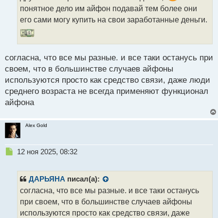
н
понятное дело им айфон подавай тем более они
н
его сами могу купить на свои заработанные деньги.
ы
й
п
о
с
согласна, что все мы разные. и все таки останусь при
т
своем, что в большинстве случаев айфоны
используются просто как средство связи, даже люди
среднего возраста не всегда применяют функционал
айфона
Alex Gold
Н
12 ноя 2025, 08:32
е
п
р
ДАРЬЯНА
писал(а):
о
согласна, что все мы разные. и все таки останусь
ч
при своем, что в большинстве случаев айфоны
и
т
используются просто как средство связи, даже