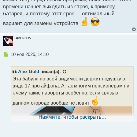
времени начнет выходить из строя, к примеру,
батарея, и поэтому этот срок — оптимальный
вариант для замены устройств
ДАРЬЯНА
Н
10 ноя 2025, 14:10
е
п
р
Alex Gold
писал(а):
о
Эта бабуля по всей видимости держит подушку в
ч
виде 17 про айфона. А так многим пенсионерам ни
и
т
к чему такие навороты особенно, если связь в
а
данном огороде вообще не ловит
н
н
ы
Нажмите, чтобы раскрыть...
й
п
о
с