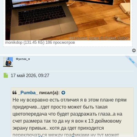
monikdop (131.45 КБ) 186 просмотров
Фунтик_я
Н
17 май 2026, 09:27
е
п
р
_Pumba_
писал(а):
о
Не ну всеравно есть отличия я в этом плане прям
ч
придирчив...гдет просто может быть такая
и
т
цветопередача что будет раздражать глаза..а на
а
счет размера так то да ну я вон к 13 дюймовому
н
экрану привык.. хотя да гдет приходится
н
переключаться между графиками ну тут может
ы