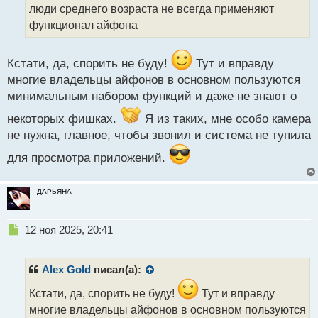
а
люди среднего возраста не всегда применяют
н
функционал айфона
н
ы
й
Кстати, да, спорить не буду!
Тут и вправду
п
многие владельцы айфонов в основном пользуются
о
с
минимальным набором функций и даже не знают о
т
некоторых фишках.
Я из таких, мне особо камера
не нужна, главное, чтобы звонил и система не тупила
для просмотра приложений.
ДАРЬЯНА
Н
12 ноя 2025, 20:41
е
п
р
Alex Gold
писал(а):
о
ч
Кстати, да, спорить не буду!
Тут и вправду
и
многие владельцы айфонов в основном пользуются