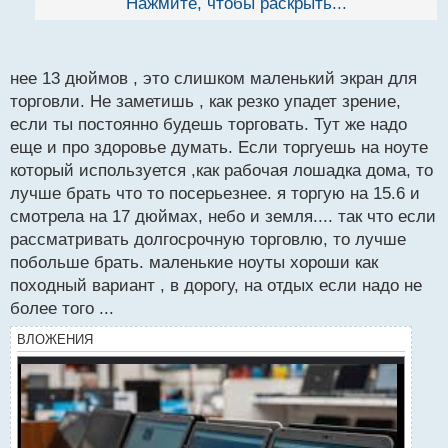
Нажмите, чтобы раскрыть...
й
моник дополнительный выручить
п
о
с
нее 13 дюймов , это слишком маленький экран для
т
торговли. Не заметишь , как резко упадет зрение,
если ты постоянно будешь торговать. Тут же надо
еще и про здоровье думать. Если торгуешь на ноуте
который используется ,как рабочая лошадка дома, то
лучше брать что то посерьезнее. я торгую на 15.6 и
смотрела на 17 дюймах, небо и земля.... так что если
рассматривать долгосрочную торговлю, то лучше
побольше брать. маленькие ноуты хороши как
походный вариант , в дорогу, на отдых если надо не
более того ...
ВЛОЖЕНИЯ