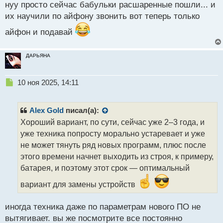
нуу просто сейчас бабульки расшаренные пошли... и
т
их научили по айфону звонить вот теперь только
айфон и подавай
ДАРЬЯНА
Н
10 ноя 2025, 14:11
е
п
р
Alex Gold
писал(а):
о
Хороший вариант, по сути, сейчас уже 2–3 года, и
ч
уже техника попросту морально устаревает и уже
и
т
не может тянуть ряд новых программ, плюс после
а
этого времени начнет выходить из строя, к примеру,
н
батарея, и поэтому этот срок — оптимальный
н
ы
вариант для замены устройств
й
п
иногда техника даже по параметрам нового ПО не
о
с
вытягивает. вы же посмотрите все постоянно