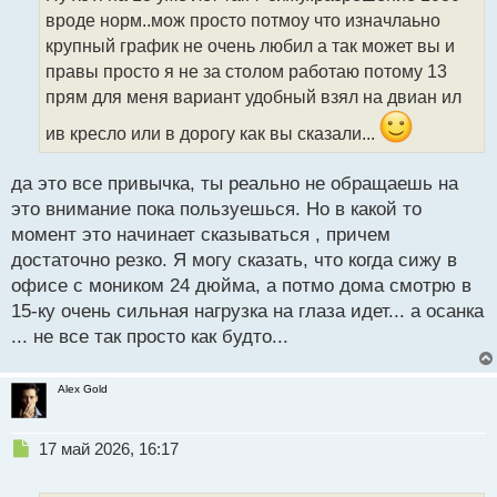
ч
вроде норм..мож просто потмоу что изначлаьно
и
т
крупный график не очень любил а так может вы и
а
правы просто я не за столом работаю потому 13
н
прям для меня вариант удобный взял на двиан ил
н
ы
ив кресло или в дорогу как вы сказали...
й
п
да это все привычка, ты реально не обращаешь на
о
с
это внимание пока пользуешься. Но в какой то
т
момент это начинает сказываться , причем
достаточно резко. Я могу сказать, что когда сижу в
офисе с моником 24 дюйма, а потмо дома смотрю в
15-ку очень сильная нагрузка на глаза идет... а осанка
... не все так просто как будто...
Alex Gold
Н
17 май 2026, 16:17
е
п