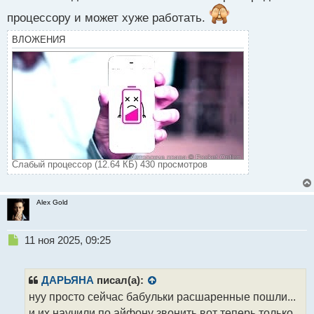
процессору и может хуже работать.
ВЛОЖЕНИЯ
Слабый процессор (12.64 КБ) 430 просмотров
Alex Gold
Н
11 ноя 2025, 09:25
е
п
р
ДАРЬЯНА
писал(а):
о
нуу просто сейчас бабульки расшаренные пошли...
ч
и их научили по айфону звонить вот теперь только