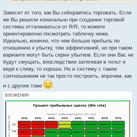
н
ы
й
Зависит от того, как Вы собираетесь торговать. Если
п
же Вы решили изначально при создании торговой
о
системы отталкиваться от R/R, то можете
с
ориентировочно посмотреть табличку ниже.
т
Идеально, конечно, что чем больше прибыль по
отношению к убытку, тем эффективней, но при таком
варианте могут быть серии убытков. Если они Вас не
будут смущать, впоследствии затягивая в тильт и
ведя к сливу, то хорошо. Но и систему с таким
соотношением не так просто построить, впрочем, как
и с другим тоже
.
ВЛОЖЕНИЯ