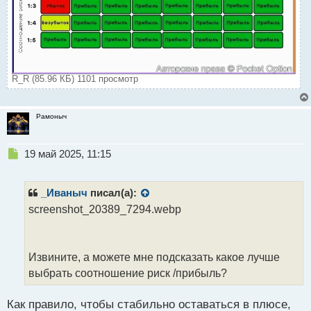
R_R (85.96 КБ) 1101 просмотр
Рамоныч
Н
19 май 2025, 11:15
е
п
р
_Иваныч
писал(а):
о
screenshot_20389_7294.webp
ч
и
т
а
Извините, а можете мне подсказать какое лучше
н
выбрать соотношение риск /прибыль?
н
ы
й
Как правило, чтобы стабильно оставаться в плюсе,