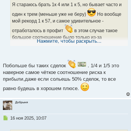
о
Я стараюсь брать 1к 4 или 1 к 5, но бывает часто и
ч
и
один к трем (меньше уже не беру)
Но вообще
т
мой рекорд 1 к 57, и самое удивительное -
а
н
отработалось в профит
в этом случае такое
н
большое соотношение было только из-за
ы
Нажмите, чтобы раскрыть...
крошечного стопа, он прям в нескольких пипсах
й
п
измерялся
о
с
т
Побольше бы таких сделок
. 1/4 и 1/5 это
наверное самое чёткое соотношение риска к
прибыли,даже если сольешь 50% сделок, то все
равно будешь в хорошем плюсе.
Добрыня
Н
16 ноя 2025, 10:07
е
п