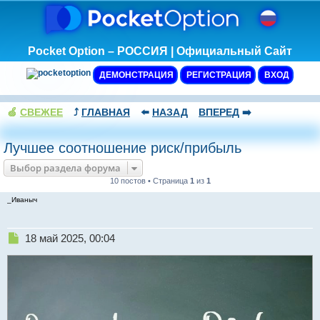
Pocket Option – РОССИЯ | Официальный Сайт
ДЕМОНСТРАЦИЯ
РЕГИСТРАЦИЯ
ВХОД
🍏
СВЕЖЕЕ
⤴️
ГЛАВНАЯ
⬅️
НАЗАД
ВПЕРЕД
➡️
Лучшее соотношение риск/прибыль
Выбор раздела форума
10 постов • Страница
1
из
1
_Иваныч
Н
18 май 2025, 00:04
е
п
р
о
ч
и