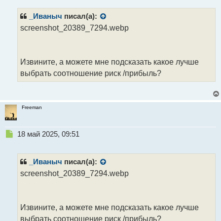
и
т
_Иваныч
писал(а):
а
н
screenshot_20389_7294.webp
н
ы
й
Извините, а можете мне подсказать какое лучше
п
о
выбрать соотношение риск /прибыль?
с
т
Freeman
Н
18 май 2025, 09:51
е
п
р
_Иваныч
писал(а):
о
screenshot_20389_7294.webp
ч
и
т
а
Извините, а можете мне подсказать какое лучше
н
выбрать соотношение риск /прибыль?