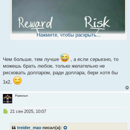
ч
и
т
а
н
н
ы
Нажмите, чтобы раскрыть...
й
п
о
с
т
Чем больше, тем лучше
, а если серьезно, то
можешь брать любое, только желательно не
рисковать долларом, ради доллара, бери хотя бы
Извините, а можете мне подсказать какое лучше
1к2.
выбрать соотношение риск /прибыль?
Рамоныч
Н
21 сен 2025, 10:07
е
п
р
treider_max
писал(а):