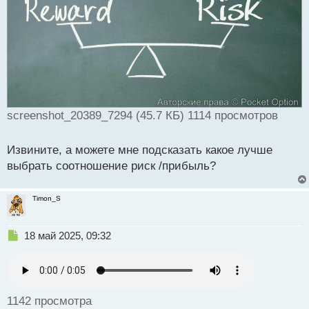
т
а
н
н
ы
й
п
о
с
screenshot_20389_7294 (45.7 КБ) 1114 просмотров
т
Извините, а можете мне подсказать какое лучше
выбрать соотношение риск /прибыль?
Timon_S
Н
18 май 2025, 09:32
е
п
р
о
ч
1142 просмотра