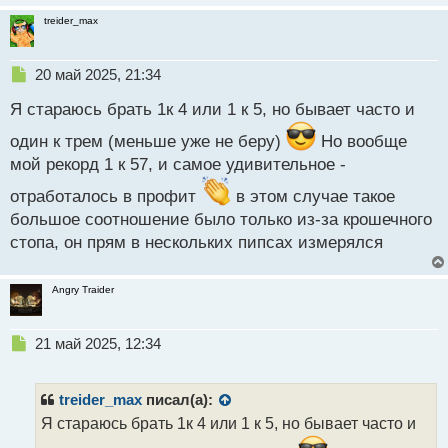
treider_max
Н
20 май 2025, 21:34
е
Я стараюсь брать 1к 4 или 1 к 5, но бывает часто и
п
р
один к трем (меньше уже не беру)
Но вообще
о
мой рекорд 1 к 57, и самое удивительное -
ч
и
отработалось в профит
в этом случае такое
т
а
большое соотношение было только из-за крошечного
н
стопа, он прям в нескольких пипсах измерялся
н
ы
й
Angry Traider
п
о
Н
с
21 май 2025, 12:34
е
т
п
р
treider_max
писал(а):
о
Я стараюсь брать 1к 4 или 1 к 5, но бывает часто и
ч