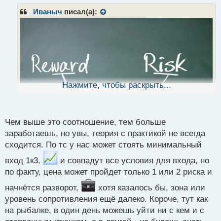
п
р
_Иваныч
писал(а):
о
ч
и
т
а
н
н
ы
Нажмите, чтобы раскрыть...
й
п
о
с
Чем выше это соотношение, тем больше
т
заработаешь, но увы, теория с практикой не всегда
сходится. По тс у нас может стоять минимальный
Извините, а можете мне подсказать какое лучше
вход 1к3,
и совпадут все условия для входа, но
выбрать соотношение риск /прибыль?
по факту, цена может пройдет только 1 или 2 риска и
начнётся разворот,
хотя казалось бы, зона или
уровень сопротивления ещё далеко. Короче, тут как
на рыбалке, в один день можешь уйти ни с кем и с