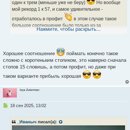
и
один к трем (меньше уже не беру)
Но вообще
т
мой рекорд 1 к 57, и самое удивительное -
а
н
отработалось в профит
в этом случае такое
н
большое соотношение было только из-за
ы
Нажмите, чтобы раскрыть...
крошечного стопа, он прям в нескольких пипсах
й
п
измерялся
о
с
т
Хорошее соотношение
поймать конечно такое
сложно с коротеньким стопиком, это наверно сначала
стопов 15 словишь, а потом профит, но даже при
таком варианте прибыль хорошая
Izya Zukerman
Н
18 сен 2025, 13:02
е
п
р
_Иваныч
писал(а):
о