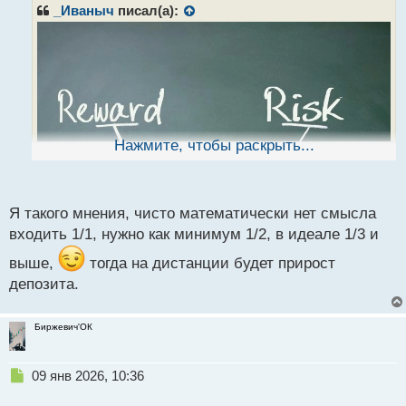
р
_Иваныч
писал(а):
о
ч
и
т
а
н
н
ы
Нажмите, чтобы раскрыть...
й
п
о
с
Я такого мнения, чисто математически нет смысла
т
входить 1/1, нужно как минимум 1/2, в идеале 1/3 и
выше,
тогда на дистанции будет прирост
Извините, а можете мне подсказать какое лучше
депозита.
выбрать соотношение риск /прибыль?
Биржевич'ОК
Н
09 янв 2026, 10:36
е