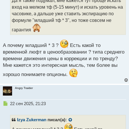
Да я также подумал, мне кажется тут проще искать
ч
вход на мелком тф (5-15 минут) и искать уровень на
и
т
часовике, а дальше уже ставить экспирацию по
а
формуле "младший тф * 3", но тоже совсем не
н
н
гарантия
ы
й
п
А почему младший * 3 ?
Есть какой то
о
временной люфт в ценообразовании ? типа среднего
с
времени движения цены в коррекции и по тренду?
т
Мне кажется это интересная мысль, тем более вы
хорошо понимаете опционы.
Angry Traider
Н
22 сен 2025, 21:23
е
п
р
Izya Zukerman
писал(а):
о