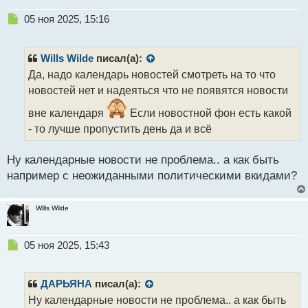
Н
05 ноя 2025, 15:16
е
п
р
Wills Wilde
писал(а):
о
Да, надо календарь новостей смотреть на то что
ч
новостей нет и надеяться что не появятся новости
и
т
вне календаря
Если новостной фон есть какой
а
- то лучше пропустить день да и всё
н
н
ы
Ну календарные новости не проблема.. а как быть
й
например с неожиданными политическими вкидами?
п
о
с
Wills Wilde
т
Н
05 ноя 2025, 15:43
е
п
р
ДАРЬЯНА
писал(а):
о
Ну календарные новости не проблема.. а как быть
ч