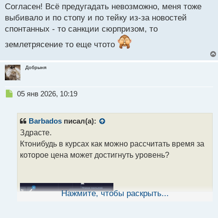
й
Согласен! Всё предугадать невозможно, меня тоже
п
выбивало и по стопу и по тейку из-за новостей
о
с
спонтанных - то санкции сюрпризом, то
т
землетрясение то еще чтото
Добрыня
Н
05 янв 2026, 10:19
е
п
р
Barbados
писал(а):
о
Здрасте.
ч
Ктонибудь в курсах как можно рассчитать время за
и
т
которое цена может достигнуть уровень?
а
н
н
ы
Нажмите, чтобы раскрыть...
й
п
о