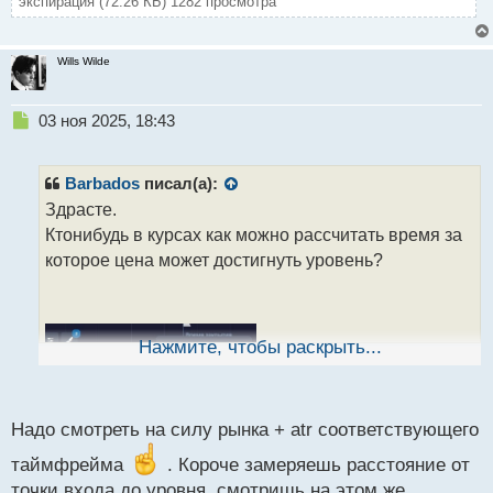
экспирация (72.26 КБ) 1282 просмотра
Wills Wilde
Н
03 ноя 2025, 18:43
е
п
р
Barbados
писал(а):
о
Здрасте.
ч
Ктонибудь в курсах как можно рассчитать время за
и
т
которое цена может достигнуть уровень?
а
н
н
ы
Нажмите, чтобы раскрыть...
й
п
о
с
Надо смотреть на силу рынка + atr соответствующего
т
таймфрейма
. Короче замеряешь расстояние от
точки входа до уровня, смотришь на этом же