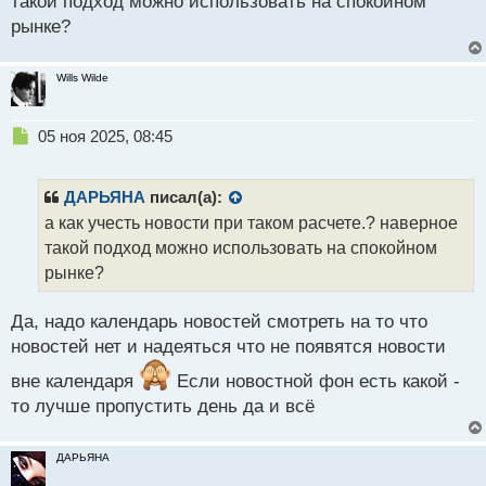
такой подход можно использовать на спокойном
рынке?
Wills Wilde
Н
05 ноя 2025, 08:45
е
п
р
ДАРЬЯНА
писал(а):
о
а как учесть новости при таком расчете.? наверное
ч
такой подход можно использовать на спокойном
и
т
рынке?
а
н
Да, надо календарь новостей смотреть на то что
н
новостей нет и надеяться что не появятся новости
ы
й
вне календаря
Если новостной фон есть какой -
п
то лучше пропустить день да и всё
о
с
т
ДАРЬЯНА