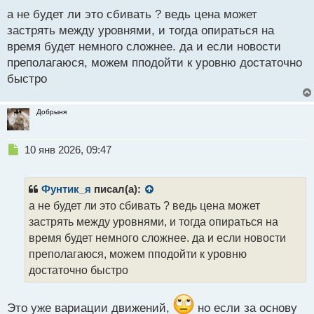
п
а не будет ли это сбивать ? ведь цена может
о
с
застрять между уровнями, и тогда опираться на
т
время будет немного сложнее. да и если новости
преполагаюся, можем пподойти к уровню достаточно
быстро
Добрыня
Н
10 янв 2026, 09:47
е
п
р
Фунтик_я
писал(а):
о
а не будет ли это сбивать ? ведь цена может
ч
застрять между уровнями, и тогда опираться на
и
т
время будет немного сложнее. да и если новости
а
преполагаюся, можем пподойти к уровню
н
достаточно быстро
н
ы
й
Это уже вариации движений,
но если за основу
п