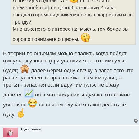
ч
А почему младший * 3 ?
Есть какой то
и
временной люфт в ценообразовании ? типа
т
среднего времени движения цены в коррекции и по
а
тренду?
н
н
Мне кажется это интересная мысль, тем более вы
ы
хорошо понимаете опционы.
й
п
о
В теории по объемам можно спалить когда пойдет
с
импульс к уровню (при условии что этот импульс
т
будет)
далее берем одну свечку в запас того что
расчет успешен, вторая свечка - сам импульс, а
третья - запасная если вдруг импульс не сразу
долетел
но в матожидании я думаю это крайне
убыточно
во всяком случае я такое делать не
буду
Izya Zukerman