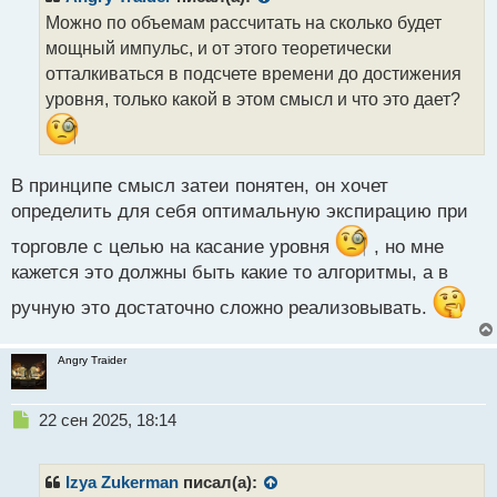
о
Можно по объемам рассчитать на сколько будет
ч
мощный импульс, и от этого теоретически
и
т
отталкиваться в подсчете времени до достижения
а
уровня, только какой в этом смысл и что это дает?
н
н
ы
й
В принципе смысл затеи понятен, он хочет
п
определить для себя оптимальную экспирацию при
о
с
торговле с целью на касание уровня
, но мне
т
кажется это должны быть какие то алгоритмы, а в
ручную это достаточно сложно реализовывать.
Angry Traider
Н
22 сен 2025, 18:14
е
п
р
Izya Zukerman
писал(а):