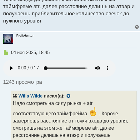
таймфреме atr, далее расстояние делишь на атээр и
получаешь приблизительное количество свечек до
нужного уровня
ProfitHunter
Н
04 ноя 2025, 18:45
е
п
р
о
ч
1243 просмотра
и
т
Wills Wilde
писал(а):
а
н
Надо смотреть на силу рынка + atr
н
соответствующего таймфрейма
. Короче
ы
й
замеряешь расстояние от точки входа до уровня,
п
смотришь на этом же таймфреме atr, далее
о
расстояние делишь на атээр и получаешь
с