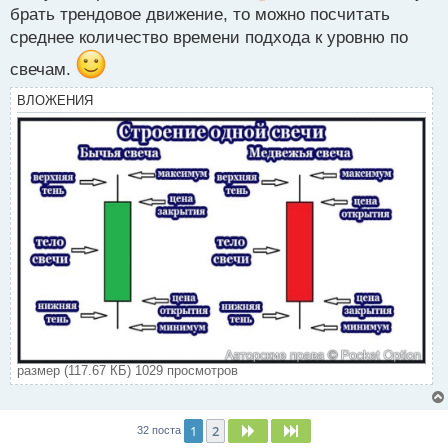
брать трендовое движение, то можно посчитать
о
с
среднее количество времени подхода к уровню по
т
свечам.
ВЛОЖЕНИЯ
размер (117.67 КБ) 1029 просмотров
1
2
След.
След.
32 поста