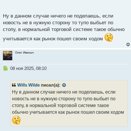
п
о
с
Ну в данном случае ничего не поделаешь, если
т
новость не в нужную сторону то тупо выбьет по
стопу, в нормальной торговой системе такое обычно
учитывается как рынок пошел своим ходом
Олег Иваныч
Н
08 ноя 2025, 08:10
е
п
р
Wills Wilde
писал(а):
о
Ну в данном случае ничего не поделаешь, если
ч
новость не в нужную сторону то тупо выбьет по
и
т
стопу, в нормальной торговой системе такое
а
обычно учитывается как рынок пошел своим ходом
н
н
ы