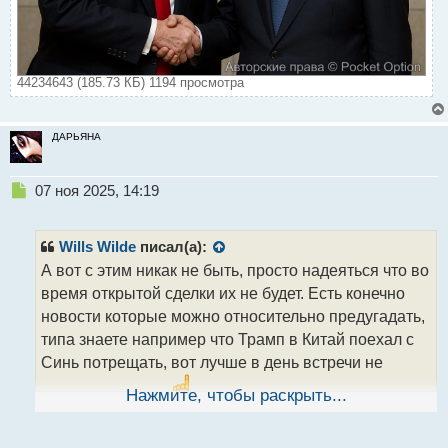
44234643 (185.73 КБ) 1194 просмотра
ДАРЬЯНА
Н
07 ноя 2025, 14:19
е
п
р
Wills Wilde
писал(а):
о
А вот с этим никак не быть, просто надеяться что во
ч
время открытой сделки их не будет. Есть конечно
и
т
новости которые можно относительно предугадать,
а
типа знаете например что Трамп в Китай поехал с
н
Синь потрещать, вот лучше в день встречи не
н
ы
входить в рынок
Нажмите, чтобы раскрыть...
й
п
о