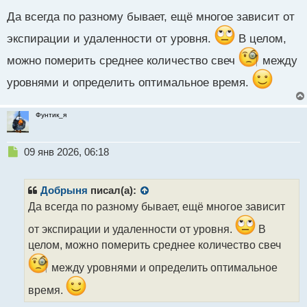
с
Да всегда по разному бывает, ещё многое зависит от
т
экспирации и удаленности от уровня.
В целом,
можно померить среднее количество свеч
между
уровнями и определить оптимальное время.
Фунтик_я
Н
09 янв 2026, 06:18
е
п
р
Добрыня
писал(а):
о
Да всегда по разному бывает, ещё многое зависит
ч
и
от экспирации и удаленности от уровня.
В
т
целом, можно померить среднее количество свеч
а
н
между уровнями и определить оптимальное
н
ы
время.
й