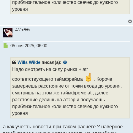
т
приблизительное количество свечек до нужного
уровня
ДАРЬЯНА
Н
05 ноя 2025, 06:00
е
п
р
Wills Wilde
писал(а):
о
Надо смотреть на силу рынка + atr
ч
и
соответствующего таймфрейма
. Короче
т
замеряешь расстояние от точки входа до уровня,
а
смотришь на этом же таймфреме atr, далее
н
н
расстояние делишь на атээр и получаешь
ы
приблизительное количество свечек до нужного
й
уровня
п
о
с
а как учесть новости при таком расчете.? наверное
т