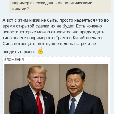
например с неожиданными политическими
и
т
вкидами?
а
н
А вот с этим никак не быть, просто надеяться что во
н
время открытой сделки их не будет. Есть конечно
ы
й
новости которые можно относительно предугадать,
п
типа знаете например что Трамп в Китай поехал с
о
Синь потрещать, вот лучше в день встречи не
с
т
входить в рынок
ВЛОЖЕНИЯ