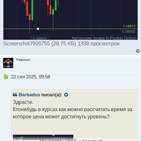
Screenshot7920755 (28.75 КБ) 1338 просмотров
Рамоныч
Н
22 сен 2025, 09:58
е
п
р
Barbados
писал(а):
о
Здрасте.
ч
Ктонибудь в курсах как можно рассчитать время за
и
т
которое цена может достигнуть уровень?
а
н
н
ы