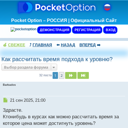
Pocket Option – РОССИЯ | Официальный Сайт
ДЕМОНСТРАЦИЯ
РЕГИСТРАЦИЯ
ВХОД
🍏
СВЕЖЕЕ
⤴️
ГЛАВНАЯ
⬅️
НАЗАД
ВПЕРЕД
➡️
Как рассчитать время подхода к уровню?
Выбор раздела форума
1
2
След.
След.
32 поста
Barbados
Н
21 сен 2025, 21:00
е
Здрасте.
п
р
Ктонибудь в курсах как можно рассчитать время за
о
которое цена может достигнуть уровень?
ч