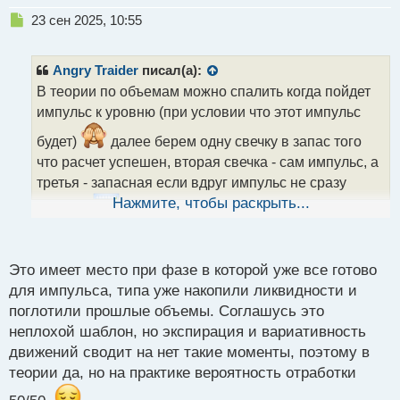
Н
23 сен 2025, 10:55
е
п
р
Angry Traider
писал(а):
о
В теории по объемам можно спалить когда пойдет
ч
импульс к уровню (при условии что этот импульс
и
т
будет)
далее берем одну свечку в запас того
а
что расчет успешен, вторая свечка - сам импульс, а
н
н
третья - запасная если вдруг импульс не сразу
ы
Нажмите, чтобы раскрыть...
долетел
но в матожидании я думаю это крайне
й
п
убыточно
во всяком случае я такое делать не
о
с
Это имеет место при фазе в которой уже все готово
буду
т
для импульса, типа уже накопили ликвидности и
поглотили прошлые объемы. Соглашусь это
неплохой шаблон, но экспирация и вариативность
движений сводит на нет такие моменты, поэтому в
теории да, но на практике вероятность отработки