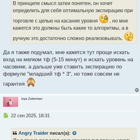
о
В принципе смысл затеи понятен, он хочет
ч
определить для себя оптимальную экспирацию при
и
т
торговле с целью на касание уровня
, но мне
а
кажется это должны быть какие то алгоритмы, а в
н
н
ручную это достаточно сложно реализовывать.
ы
й
п
Да я также подумал, мне кажется тут проще искать
о
вход на мелком тф (5-15 минут) и искать уровень на
с
часовике, а дальше уже ставить экспирацию по
т
формуле "младший тф * 3", но тоже совсем не
гарантия
Izya Zukerman
Н
22 сен 2025, 18:31
е
п
р
Angry Traider
писал(а):
о