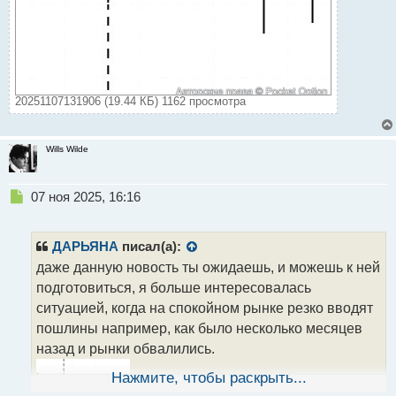
20251107131906 (19.44 КБ) 1162 просмотра
Wills Wilde
Н
07 ноя 2025, 16:16
е
п
р
ДАРЬЯНА
писал(а):
о
даже данную новость ты ожидаешь, и можешь к ней
ч
подготовиться, я больше интересовалась
и
т
ситуацией, когда на спокойном рынке резко вводят
а
пошлины например, как было несколько месяцев
н
назад и рынки обвалились.
н
ы
Нажмите, чтобы раскрыть...
й