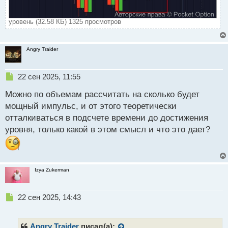
уровень (32.58 КБ) 1325 просмотров
Angry Traider
Н
22 сен 2025, 11:55
е
Можно по объемам рассчитать на сколько будет
п
р
мощный импульс, и от этого теоретически
о
отталкиваться в подсчете времени до достижения
ч
уровня, только какой в этом смысл и что это дает?
и
т
а
н
н
Izya Zukerman
ы
й
п
Н
22 сен 2025, 14:43
о
е
с
п
т
р
Angry Traider
писал(а):