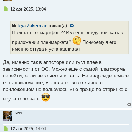
Н
12 авг 2025, 13:04
е
п
р
Izya Zukerman
писал(а):
о
Поискать в смартфоне? Имеешь ввиду поискать в
ч
и
приложении плеймаркета?
По-моему я его
т
именно оттуда и устанавливал.
а
н
н
Да, именно так в аппсторе или гугл плее в
ы
зависимости от ОС. Можно еще с самой платформы
й
перейти, если не хочется искать. На андроиде точное
п
есть приложение, у эппла не знаю лично я
о
с
приложением не пользуюсь мне проще по старинке с
т
ноута торговать
Shift
Н
12 авг 2025, 14:04