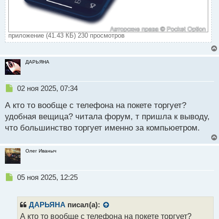
приложение (41.43 КБ) 230 просмотров
ДАРЬЯНА
Н
02 ноя 2025, 07:34
е
А кто то вообще с телефона на покете торгует?
п
р
удобная вещица? читала форум, т пришла к выводу,
о
что большинство торгует именно за компьюетром.
ч
и
т
Олег Иваныч
а
н
н
Н
05 ноя 2025, 12:25
ы
е
й
п
п
р
ДАРЬЯНА
писал(а):
о
о
А кто то вообще с телефона на покете торгует?