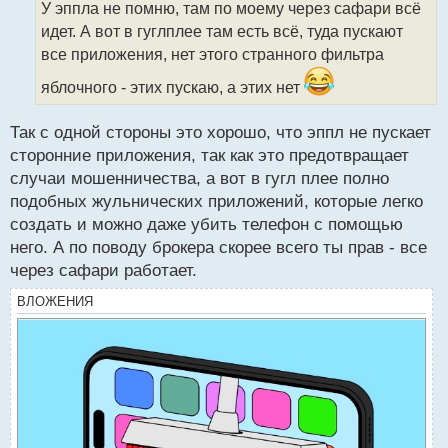
У эппла не помню, там по моему через сафари всё
ч
идет. А вот в гуглплее там есть всё, туда пускают
и
т
все приложения, нет этого странного фильтра
а
яблочного - этих пускаю, а этих нет
н
н
ы
Так с одной стороны это хорошо, что эппл не пускает
й
сторонние приложения, так как это предотвращает
п
случаи мошенничества, а вот в гугл плее полно
о
с
подобных жульнических приложений, которые легко
т
создать и можно даже убить телефон с помощью
него. А по поводу брокера скорее всего ты прав - все
через сафари работает.
ВЛОЖЕНИЯ