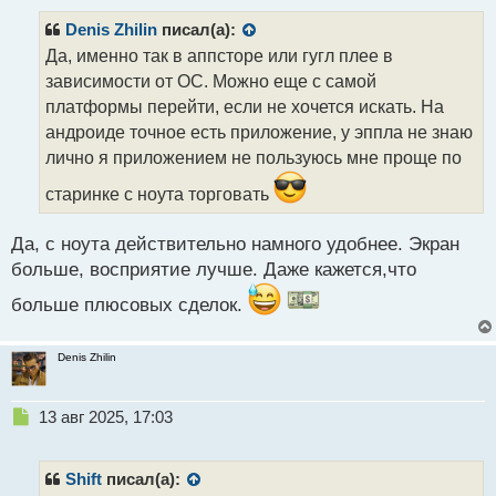
п
р
Denis Zhilin
писал(а):
о
Да, именно так в аппсторе или гугл плее в
ч
зависимости от ОС. Можно еще с самой
и
т
платформы перейти, если не хочется искать. На
а
андроиде точное есть приложение, у эппла не знаю
н
лично я приложением не пользуюсь мне проще по
н
ы
старинке с ноута торговать
й
п
Да, с ноута действительно намного удобнее. Экран
о
с
больше, восприятие лучше. Даже кажется,что
т
больше плюсовых сделок.
Denis Zhilin
Н
13 авг 2025, 17:03
е
п
р
Shift
писал(а):
о