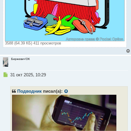
3588 (64.39 КБ) 411 просмотров
Биржевич'ОК
Н
31 окт 2025, 10:29
е
п
р
Подводник
писал(а):
о
ч
и
т
а
н
н