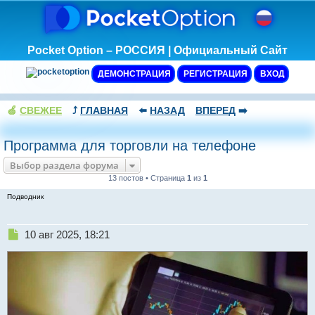
Pocket Option – РОССИЯ | Официальный Сайт
ДЕМОНСТРАЦИЯ
РЕГИСТРАЦИЯ
ВХОД
🍏
СВЕЖЕЕ
⤴️
ГЛАВНАЯ
⬅️
НАЗАД
ВПЕРЕД
➡️
Программа для торговли на телефоне
Выбор раздела форума
13 постов • Страница
1
из
1
Подводник
Н
10 авг 2025, 18:21
е
п
р
о
ч
и