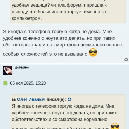
с
ч
удобная вещица? читала форум, т пришла к
т
и
т
выводу, что большинство торгует именно за
а
компьюетром.
н
н
Я иногда с телефона торгую когда не дома. Мне
ы
й
удобнее конечно с ноута это делать, но при таких
п
обстоятельствах и со смартфона нормально вполне,
о
с
особых сложностей это не вызывало
т
ДАРЬЯНА
Н
05 ноя 2025, 15:20
е
п
р
Олег Иваныч
писал(а):
о
Я иногда с телефона торгую когда не дома. Мне
ч
удобнее конечно с ноута это делать, но при таких
и
т
обстоятельствах и со смартфона нормально
а
вполне, особых сложностей это не вызывало