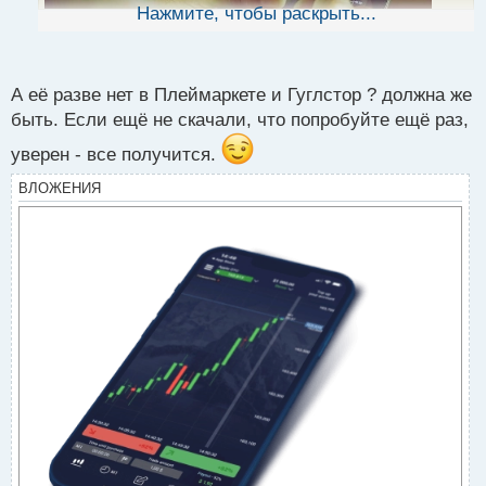
ы
Нажмите, чтобы раскрыть...
й
п
о
с
А её разве нет в Плеймаркете и Гуглстор ? должна же
т
быть. Если ещё не скачали, что попробуйте ещё раз,
уверен - все получится.
ВЛОЖЕНИЯ
Здравствуйте. Сведущие люди, подскажите где
можно найти программу для торговли бо на
телефоне?