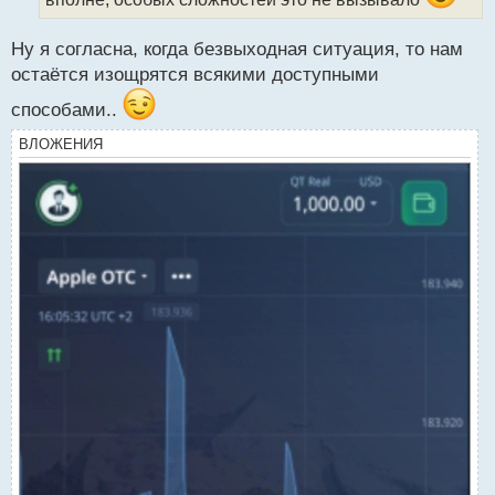
н
н
ы
Ну я согласна, когда безвыходная ситуация, то нам
й
остаётся изощрятся всякими доступными
п
о
способами..
с
т
ВЛОЖЕНИЯ