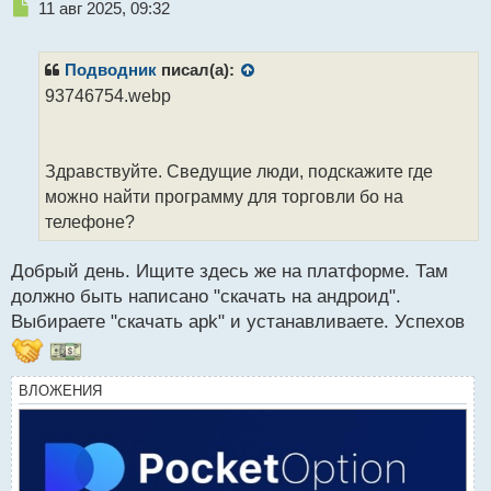
Н
11 авг 2025, 09:32
е
п
р
Подводник
писал(а):
о
93746754.webp
ч
и
т
а
Здравствуйте. Сведущие люди, подскажите где
н
можно найти программу для торговли бо на
н
телефоне?
ы
й
п
Добрый день. Ищите здесь же на платформе. Там
о
должно быть написано "скачать на андроид".
с
Выбираете "скачать apk" и устанавливаете. Успехов
т
ВЛОЖЕНИЯ