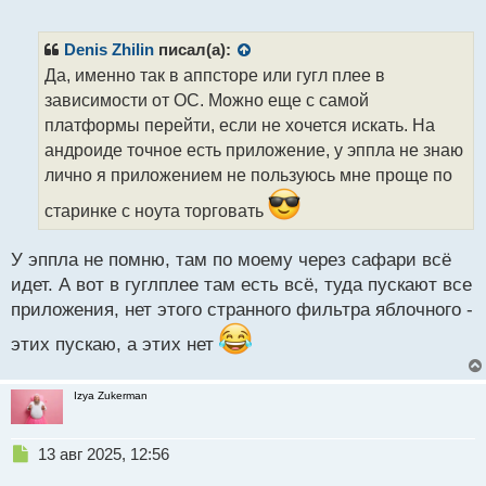
е
п
р
Denis Zhilin
писал(а):
о
Да, именно так в аппсторе или гугл плее в
ч
зависимости от ОС. Можно еще с самой
и
т
платформы перейти, если не хочется искать. На
а
андроиде точное есть приложение, у эппла не знаю
н
лично я приложением не пользуюсь мне проще по
н
ы
старинке с ноута торговать
й
п
У эппла не помню, там по моему через сафари всё
о
с
идет. А вот в гуглплее там есть всё, туда пускают все
т
приложения, нет этого странного фильтра яблочного -
этих пускаю, а этих нет
Izya Zukerman
Н
13 авг 2025, 12:56
е