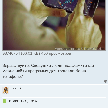
т
а
н
н
ы
й
п
о
с
т
93746754 (66.01 КБ) 450 просмотров
Здравствуйте. Сведущие люди, подскажите где
можно найти программу для торговли бо на
телефоне?
Timon_S
Н
10 авг 2025, 18:37
е