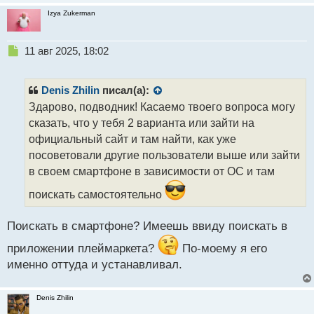
Izya Zukerman
Н
11 авг 2025, 18:02
е
п
р
Denis Zhilin
писал(а):
о
Здарово, подводник! Касаемо твоего вопроса могу
ч
сказать, что у тебя 2 варианта или зайти на
и
т
официальный сайт и там найти, как уже
а
посоветовали другие пользователи выше или зайти
н
в своем смартфоне в зависимости от ОС и там
н
ы
поискать самостоятельно
й
п
Поискать в смартфоне? Имеешь ввиду поискать в
о
с
приложении плеймаркета?
По-моему я его
т
именно оттуда и устанавливал.
Denis Zhilin