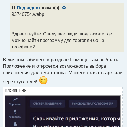
п
р
Подводник
писал(а):
о
93746754.webp
ч
и
т
а
Здравствуйте. Сведущие люди, подскажите где
н
можно найти программу для торговли бо на
н
телефоне?
ы
й
п
В личном кабинете в разделе Помощь там выбрать
о
Приложение и откроется возможность выбора
с
приложения для смартфона. Можете скачать apk или
т
через гугл плей
ВЛОЖЕНИЯ