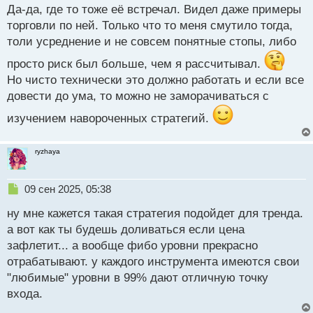
с
Да-да, где то тоже её встречал. Видел даже примеры
т
торговли по ней. Только что то меня смутило тогда,
толи усреднение и не совсем понятные стопы, либо
просто риск был больше, чем я рассчитывал.
Но чисто технически это должно работать и если все
довести до ума, то можно не заморачиваться с
изучением навороченных стратегий.
ryzhaya
Н
09 сен 2025, 05:38
е
ну мне кажется такая стратегия подойдет для тренда.
п
р
а вот как ты будешь доливаться если цена
о
зафлетит... а вообще фибо уровни прекрасно
ч
отрабатывают. у каждого инструмента имеются свои
и
т
"любимые" уровни в 99% дают отличную точку
а
входа.
н