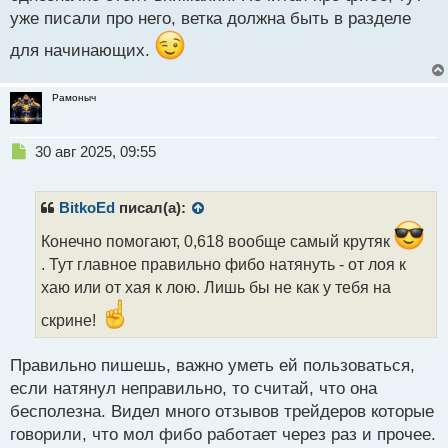
уже писали про него, ветка должна быть в разделе
для начинающих.
Рамоныч
Н
30 авг 2025, 09:55
е
п
р
BitkoEd
писал(а):
о
ч
Конечно помогают, 0,618 вообще самый крутяк
и
. Тут главное правильно фибо натянуть - от лоя к
т
хаю или от хая к лою. Лишь бы не как у тебя на
а
н
скрине!
н
ы
Правильно пишешь, важно уметь ей пользоваться,
й
п
если натянул неправильно, то считай, что она
о
бесполезна. Видел много отзывов трейдеров которые
с
говорили, что мол фибо работает через раз и прочее.
т