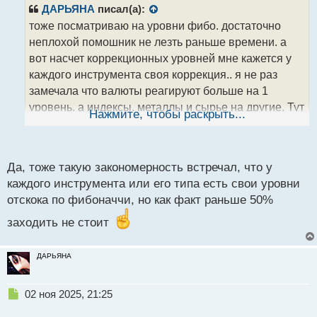
р
ДАРЬЯНА
писал(а):
о
тоже посматриваю на уровни фибо. достаточно
ч
неплохой помошник не лезть раньше времени. а
и
т
вот насчет коррекционных уровней мне кажется у
а
каждого инструмента своя коррекция.. я не раз
н
замечала что валюты реагируют больше на 1
н
уровень, а индексы, металлы и сырье на другие. Тут
ы
Нажмите, чтобы раскрыть...
й
необходима практика и понимание инструмента
п
о
с
Да, тоже такую закономерность встречал, что у
т
каждого инструмента или его типа есть свои уровни
отскока по фибоначчи, но как факт раньше 50%
заходить не стоит
ДАРЬЯНА
Н
02 ноя 2025, 21:25
е