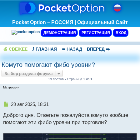
Pocket Option – РОССИЯ | Официальный Сайт
ДЕМОНСТРАЦИЯ
РЕГИСТРАЦИЯ
ВХОД
🍏
СВЕЖЕЕ
⤴️
ГЛАВНАЯ
⬅️
НАЗАД
ВПЕРЕД
➡️
Комуто помогают фибо уровни?
Выбор раздела форума
19 постов • Страница
1
из
1
Матроскин
Н
29 авг 2025, 18:31
е
Доброго дня. Ответьте пожалуйста комуто вообще
п
р
помогают эти фибо уровни при торговли?
о
ч
и