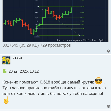
т
а
н
н
ы
й
п
о
с
т
3027645 (35.29 КБ) 729 просмотров
BitkoEd
Н
29 авг 2025, 19:12
е
п
Конечно помогают, 0,618 вообще самый крутяк
.
р
Тут главное правильно фибо натянуть - от лоя к хаю
о
или от хая к лою. Лишь бы не как у тебя на скрине!
ч
и
т
а