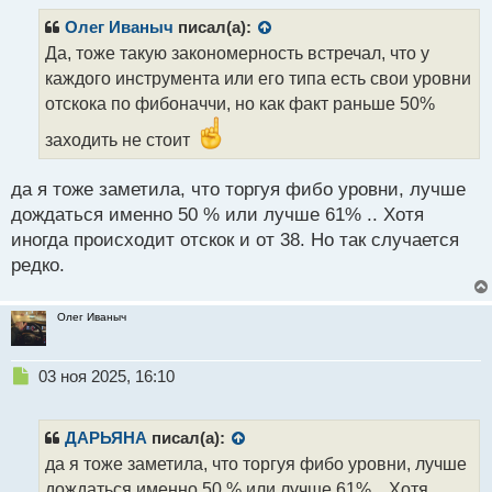
п
р
Олег Иваныч
писал(а):
о
Да, тоже такую закономерность встречал, что у
ч
каждого инструмента или его типа есть свои уровни
и
т
отскока по фибоначчи, но как факт раньше 50%
а
заходить не стоит
н
н
ы
да я тоже заметила, что торгуя фибо уровни, лучше
й
дождаться именно 50 % или лучше 61% .. Хотя
п
иногда происходит отскок и от 38. Но так случается
о
с
редко.
т
Олег Иваныч
Н
03 ноя 2025, 16:10
е
п
р
ДАРЬЯНА
писал(а):
о
да я тоже заметила, что торгуя фибо уровни, лучше
ч
дождаться именно 50 % или лучше 61% .. Хотя