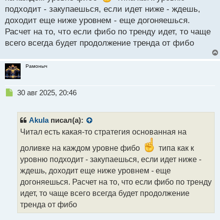
подходит - закупаешься, если идет ниже - ждешь,
доходит еще ниже уровнем - еще догоняешься.
Расчет на то, что если фибо по тренду идет, то чаще
всего всегда будет продолжение тренда от фибо
Рамоныч
Н
30 авг 2025, 20:46
е
п
р
Akula
писал(а):
о
Читал есть какая-то стратегия основанная на
ч
и
доливке на каждом уровне фибо
типа как к
т
уровню подходит - закупаешься, если идет ниже -
а
ждешь, доходит еще ниже уровнем - еще
н
н
догоняешься. Расчет на то, что если фибо по тренду
ы
идет, то чаще всего всегда будет продолжение
й
тренда от фибо
п
о