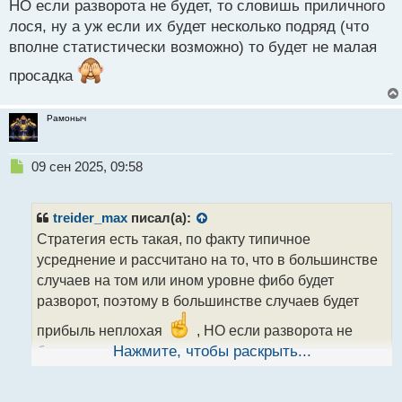
НО если разворота не будет, то словишь приличного
лося, ну а уж если их будет несколько подряд (что
вполне статистически возможно) то будет не малая
просадка
Рамоныч
Н
09 сен 2025, 09:58
е
п
р
treider_max
писал(а):
о
Стратегия есть такая, по факту типичное
ч
усреднение и рассчитано на то, что в большинстве
и
т
случаев на том или ином уровне фибо будет
а
разворот, поэтому в большинстве случаев будет
н
н
прибыль неплохая
, НО если разворота не
ы
будет, то словишь приличного лося, ну а уж если их
Нажмите, чтобы раскрыть...
й
будет несколько подряд (что вполне статистически
п
о
возможно) то будет не малая просадка