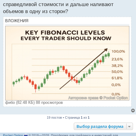
о
справедливой стоимости и дальше наливают
с
объемов в одну из сторон?
т
ВЛОЖЕНИЯ
фибо (82.48 КБ) 88 просмотров
19 постов • Страница
1
из
1
Выбор раздела форума
Pocket Option
© 2016—2026. Платформа для трейдинга и инвестиций для