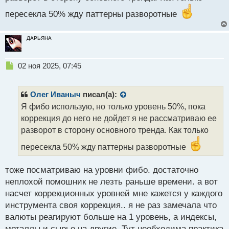
ч
и
пересекла 50% жду паттерны разворотные
т
а
н
ДАРЬЯНА
н
ы
Н
02 ноя 2025, 07:45
й
е
п
п
о
р
с
Олег Иваныч
писал(а):
о
т
Я фибо использую, но только уровень 50%, пока
ч
коррекция до него не дойдет я не рассматриваю ее
и
т
разворот в сторону основного тренда. Как только
а
пересекла 50% жду паттерны разворотные
н
н
ы
тоже посматриваю на уровни фибо. достаточно
й
неплохой помошник не лезть раньше времени. а вот
п
насчет коррекционных уровней мне кажется у каждого
о
с
инструмента своя коррекция.. я не раз замечала что
т
валюты реагируют больше на 1 уровень, а индексы,
металлы и сырье на другие. Тут необходима практика