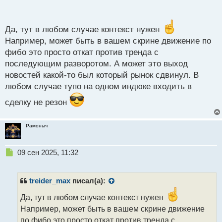
п
о
с
т
Да, тут в любом случае контекст нужен
Например, может быть в вашем скрине движение по
фибо это просто откат против тренда с
последующим разворотом. А может это выход
новостей какой-то был который рынок сдвинул. В
любом случае тупо на одном индюке входить в
сделку не резон
Рамоныч
Н
09 сен 2025, 11:32
е
п
р
treider_max
писал(а):
о
ч
Да, тут в любом случае контекст нужен
и
Например, может быть в вашем скрине движение
т
по фибо это просто откат против тренда с