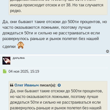
и
т
иногда происходит отскок и от 38. Но так случается
а
редко.
н
н
Да, они бывают такие отскоки до 500ти процентов, но
ы
й
часто оказываются ложными, поэтому лучше
п
дождаться 50ти и сильно не расстраиваться если
о
развернулось раньше и рынок полетел без нашей
с
т
сделки
ДАРЬЯНА
Н
04 ноя 2025, 15:19
е
п
р
Олег Иваныч
писал(а):
о
Да, они бывают такие отскоки до 500ти процентов,
ч
но часто оказываются ложными, поэтому лучше
и
т
дождаться 50ти и сильно не расстраиваться если
а
развернулось раньше и рынок полетел без нашей