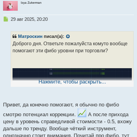
н
Izya Zukerman
н
ы
й
Н
29 авг 2025, 20:20
п
е
о
п
с
р
Матроскин
писал(а):
т
о
Доброго дня. Ответьте пожалуйста комуто вообще
ч
помогают эти фибо уровни при торговли?
и
т
а
н
н
ы
Нажмите, чтобы раскрыть...
й
п
о
с
Привет, да конечно помогают, я обычно по фибо
т
смотрю потенциал коррекции.
А после прихода
цену в уровень справедливой стоимости - 0.5, вхожу
дальше по тренду. Вообще чёткий инструмент,
однозначно стоит внимания. Почитай про фибо, тут