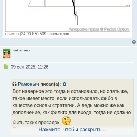
пример (24.09 КБ) 539 просмотров
treider_max
Н
09 сен 2025, 11:26
е
п
р
Рамоныч
писал(а):
о
Вот наверное это тогда и остановило, но опять же,
ч
такое имеет место, если использовать фибо в
и
т
качестве основы стратегии. А ведь можно же как
а
дополнение, как фильтр для входа, тогда не должно
н
н
быть таких просадок.
ы
Пример движения не по плану, когда коррекция
Нажмите, чтобы раскрыть...
й
переросла в разворот.