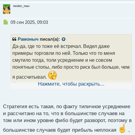
н
ы
treider_max
й
п
Н
о
09 сен 2025, 09:03
е
с
п
т
р
Рамоныч
писал(а):
о
Да-да, где то тоже её встречал. Видел даже
ч
примеры торговли по ней. Только что то меня
и
т
смутило тогда, толи усреднение и не совсем
а
понятные стопы, либо просто риск был больше, чем
н
н
я рассчитывал.
ы
Но чисто технически это должно работать и если
Нажмите, чтобы раскрыть...
й
все довести до ума, то можно не заморачиваться с
п
о
изучением навороченных стратегий.
с
Стратегия есть такая, по факту типичное усреднение
т
и рассчитано на то, что в большинстве случаев на
том или ином уровне фибо будет разворот, поэтому в
большинстве случаев будет прибыль неплохая
,