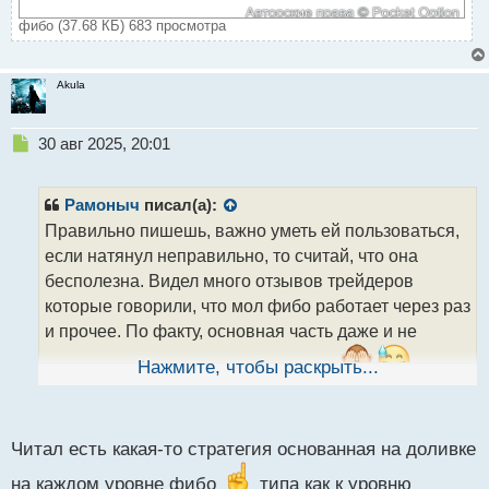
фибо (37.68 КБ) 683 просмотра
Akula
Н
30 авг 2025, 20:01
е
п
р
Рамоныч
писал(а):
о
Правильно пишешь, важно уметь ей пользоваться,
ч
если натянул неправильно, то считай, что она
и
т
бесполезна. Видел много отзывов трейдеров
а
которые говорили, что мол фибо работает через раз
н
и прочее. По факту, основная часть даже и не
н
ы
пытались её правильно натягивать.
Нажмите, чтобы раскрыть...
й
п
о
с
Читал есть какая-то стратегия основанная на доливке
т
на каждом уровне фибо
типа как к уровню