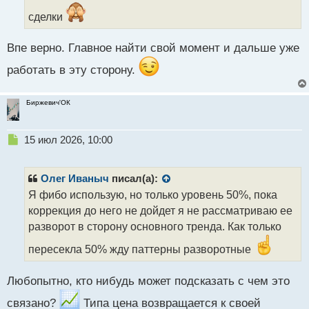
н
н
сделки
ы
й
Впе верно. Главное найти свой момент и дальше уже
п
о
работать в эту сторону.
с
т
Биржевич'ОК
Н
15 июл 2026, 10:00
е
п
р
Олег Иваныч
писал(а):
о
Я фибо использую, но только уровень 50%, пока
ч
коррекция до него не дойдет я не рассматриваю ее
и
т
разворот в сторону основного тренда. Как только
а
пересекла 50% жду паттерны разворотные
н
н
ы
Любопытно, кто нибудь может подсказать с чем это
й
п
связано?
Типа цена возвращается к своей