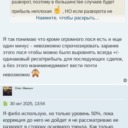
а
разворот, поэтому в большинстве случаев будет
н
н
прибыль неплохая
, НО если разворота не
ы
будет, то словишь приличного лося, ну а уж если их
Нажмите, чтобы раскрыть...
й
будет несколько подряд (что вполне статистически
п
о
возможно) то будет не малая просадка
с
Я так понимаю что кроме огромного лося есть и еще
т
один минус - невозможно спрогнозировать заранее
этого лося чтобы можно было выровнять всегда +/-
одинаковый риск/прибыль для последующих сделок,
а без этого манименеджмент вести почти
невозможно
Олег Иваныч
Н
30 окт 2025, 13:54
е
Я фибо использую, но только уровень 50%, пока
п
р
коррекция до него не дойдет я не рассматриваю ее
о
разворот в сторону основного тренда. Как только