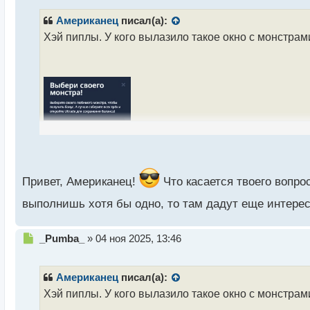
п
р
Американец
писал(а):
о
Хэй пиплы. У кого вылазило такое окно с монстрами
ч
и
т
а
н
н
ы
й
п
о
с
т
Привет, Американец!
Что касается твоего вопро
выполнишь хотя бы одно, то там дадут еще интере
Н
_Pumba_
»
04 ноя 2025, 13:46
е
п
р
Американец
писал(а):
о
Хэй пиплы. У кого вылазило такое окно с монстрами
ч