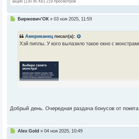
акция (130.95 КБ) 219 просмотров
Н
Биржевич'ОК
»
03 ноя 2025, 11:59
е
п
р
Американец
писал(а):
о
Хэй пиплы. У кого вылазило такое окно с монстрами
ч
и
т
а
н
н
ы
й
п
о
с
т
Добрый день. Очередная раздача бонусов от покет
Н
Alex Gold
»
04 ноя 2025, 10:49
е