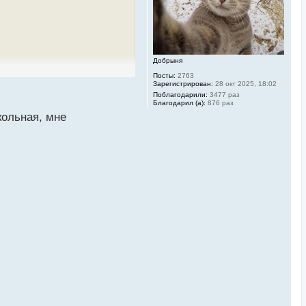
н
а
ч
а
л
у
Добрыня
Посты:
2763
Зарегистрирован:
28 окт 2025, 18:02
Поблагодарили:
3477 раз
Благодарил (а):
876 раз
кольная, мне