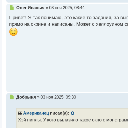
Н
Олег Иваныч
»
03 ноя 2025, 08:44
е
Привет! Я так понимаю, это какие то задания, за 
п
р
прямо на скрине и написаны. Может с хеллоуином св
о
ч
и
т
а
н
н
ы
й
п
о
с
т
Н
Добрыня
»
03 ноя 2025, 09:30
е
п
р
Американец
писал(а):
о
Хэй пиплы. У кого вылазило такое окно с монстрами
ч
и