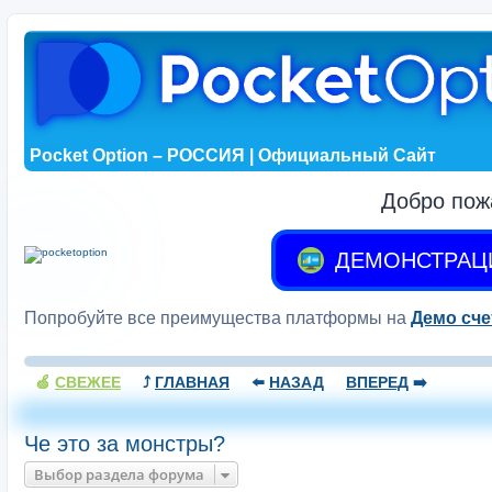
Pocket Option – РОССИЯ | Официальный Сайт
Добро пож
ДЕМОНСТРАЦ
Попробуйте все преимущества платформы на
Демо сче
🍏
СВЕЖЕЕ
⤴️
ГЛАВНАЯ
⬅️
НАЗАД
ВПЕРЕД
➡️
Че это за монстры?
Выбор раздела форума