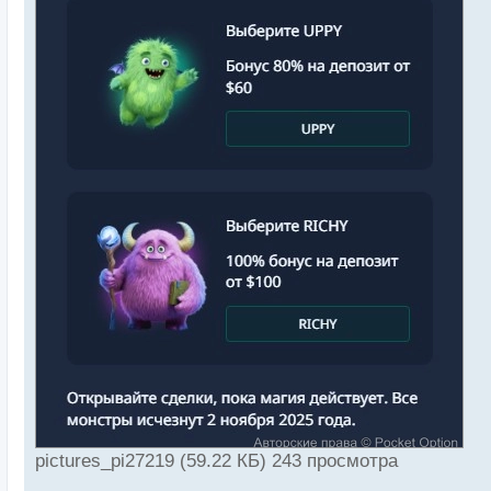
pictures_pi27219 (59.22 КБ) 243 просмотра