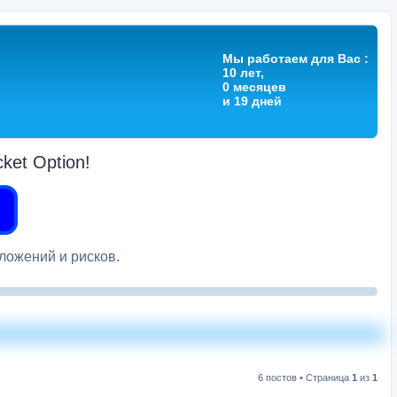
Мы работаем для Вас :
10 лет,
0 месяцев
и 19 дней
et Option!
вложений и рисков.
6 постов • Страница
1
из
1