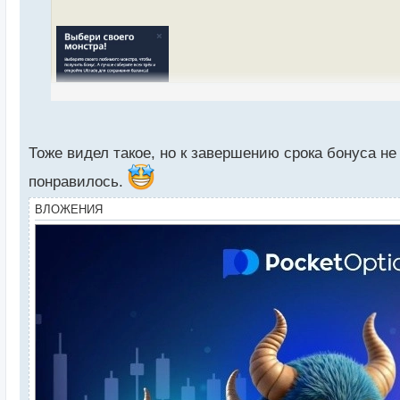
т
а
н
н
ы
й
п
о
с
Тоже видел такое, но к завершению срока бонуса не
т
понравилось.
ВЛОЖЕНИЯ