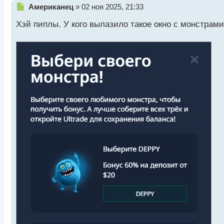
Н
Американец
»
02 ноя 2025, 21:33
е
Хэй пиплы. У кого вылазило такое окно с монстрами
п
р
о
ч
и
т
а
н
н
ы
й
п
о
с
т