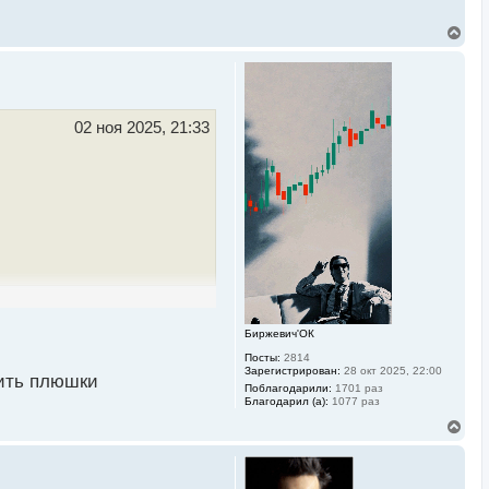
В
е
р
н
у
т
ь
02 ноя 2025, 21:33
с
я
к
н
а
ч
а
л
у
Биржевич'ОК
Посты:
2814
Зарегистрирован:
28 окт 2025, 22:00
ить плюшки
Поблагодарили:
1701 раз
Благодарил (а):
1077 раз
В
е
р
н
у