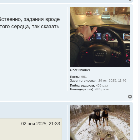
е
р
н
у
бственно, задания вроде
т
ь
ого сердца, так сказать
с
я
к
н
а
ч
а
л
у
Олег Иваныч
Посты:
961
Зарегистрирован:
29 окт 2025, 11:46
Поблагодарили:
459 раз
Благодарил (а):
443 раза
В
е
р
н
у
т
ь
02 ноя 2025, 21:33
с
я
к