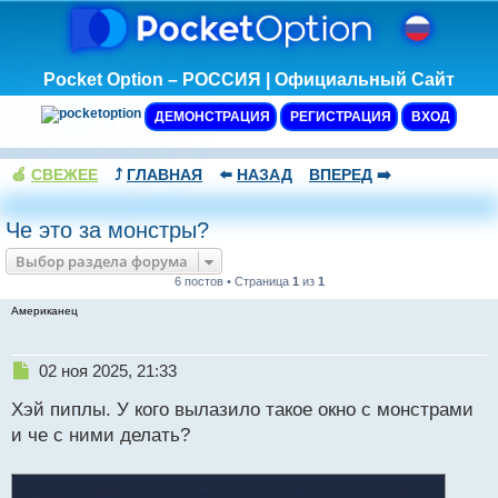
Pocket Option – РОССИЯ | Официальный Сайт
ДЕМОНСТРАЦИЯ
РЕГИСТРАЦИЯ
ВХОД
🍏
СВЕЖЕЕ
⤴️
ГЛАВНАЯ
⬅️
НАЗАД
ВПЕРЕД
➡️
Че это за монстры?
Выбор раздела форума
6 постов • Страница
1
из
1
Американец
Н
02 ноя 2025, 21:33
е
Хэй пиплы. У кого вылазило такое окно с монстрами
п
р
и че с ними делать?
о
ч
и