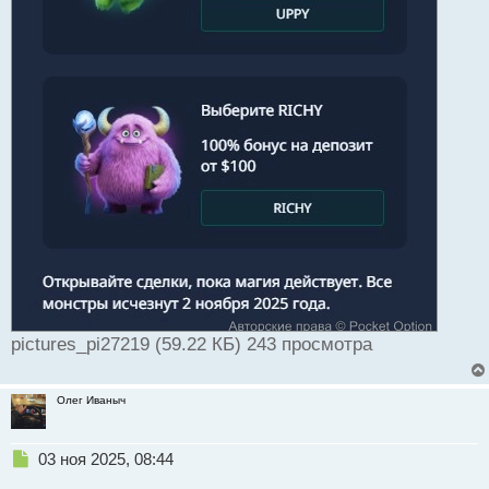
pictures_pi27219 (59.22 КБ) 243 просмотра
Олег Иваныч
Н
03 ноя 2025, 08:44
е