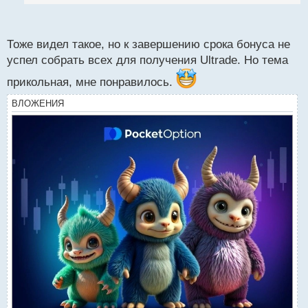
п
о
с
Тоже видел такое, но к завершению срока бонуса не
т
успел собрать всех для получения Ultrade. Но тема
прикольная, мне понравилось.
ВЛОЖЕНИЯ