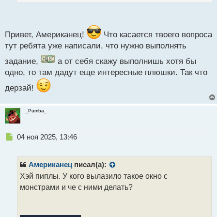
п
о
с
т
Привет, Американец!
Что касается твоего вопроса
тут ребята уже написали, что нужно выполнять
задание,
а от себя скажу выполнишь хотя бы
одно, то там дадут еще интересные плюшки. Так что
дерзай!
_Pumba_
Н
04 ноя 2025, 13:46
е
п
р
Американец
писал(а):
о
Хэй пиплы. У кого вылазило такое окно с
ч
монстрами и че с ними делать?
и
т
а
н