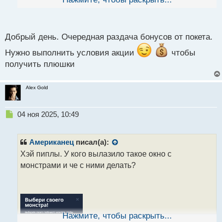
й
п
о
с
Добрый день. Очередная раздача бонусов от покета.
т
Нужно выполнить условия акции
чтобы
получить плюшки
Alex Gold
Н
04 ноя 2025, 10:49
е
п
р
Американец
писал(а):
о
Хэй пиплы. У кого вылазило такое окно с
ч
монстрами и че с ними делать?
и
т
а
н
н
ы
Нажмите, чтобы раскрыть...
й