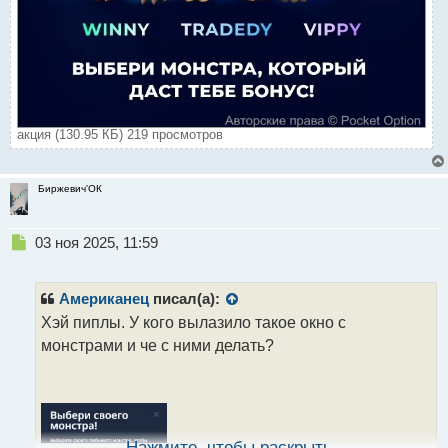
акция (130.95 КБ) 219 просмотров
Биржевич'ОК
Н
03 ноя 2025, 11:59
е
п
р
Американец
писал(а):
о
Хэй пиплы. У кого вылазило такое окно с
ч
монстрами и че с ними делать?
и
т
а
н
н
ы
Нажмите, чтобы раскрыть...