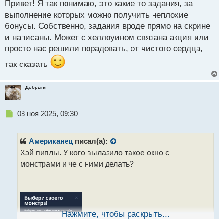
Привет! Я так понимаю, это какие то задания, за
п
р
выполнение которых можно получить неплохие
о
бонусы. Собственно, задания вроде прямо на скрине
ч
и написаны. Может с хеллоуином связана акция или
и
т
просто нас решили порадовать, от чистого сердца,
а
так сказать
н
н
ы
Добрыня
й
п
о
Н
03 ноя 2025, 09:30
с
е
т
п
р
Американец
писал(а):
о
Хэй пиплы. У кого вылазило такое окно с
ч
монстрами и че с ними делать?
и
т
а
н
н
ы
Нажмите, чтобы раскрыть...
й