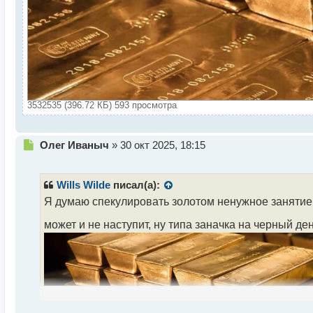
3532535 (396.72 КБ) 593 просмотра
Н
Олег Иваныч
»
30 окт 2025, 18:15
е
п
р
Wills Wilde
писал(а):
о
Я думаю спекулировать золотом ненужное занятие, 
ч
и
может и не наступит, ну типа заначка на черный де
т
а
н
н
ы
й
п