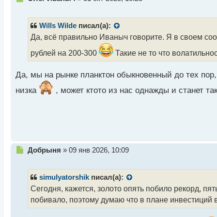
е
п
р
Wills Wilde
писал(а):
о
Да, всё правильно Иваныч говорите. Я в своем со
ч
и
рублей на 200-300
Такие не то что волатильнос
т
а
Да, мы на рынке планктон обыкновенный до тех пор, 
н
н
низка
, может ктото из нас однажды и станет та
ы
й
п
о
с
т
Н
Добрыня
»
09 янв 2026, 10:09
е
п
р
simulyatorshik
писал(а):
о
Сегодня, кажется, золото опять побило рекорд, пят
ч
побивало, поэтому думаю что в плане инвестиций 
и
т