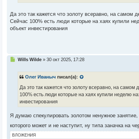
т
а
н
Да это так кажется что золоту всеравно, на самом 
н
Сейчас 100% есть люди которые на хаях купили неде
ы
объект инвестирования
й
п
о
с
т
Н
Wills Wilde
»
30 окт 2025, 17:28
е
п
р
Олег Иваныч
писал(а):
о
ч
Да это так кажется что золоту всеравно, на самом
и
100% есть люди которые на хаях купили неделю наза
т
инвестирования
а
н
н
Я думаю спекулировать золотом ненужное занятие, 
ы
которого может и не наступит, ну типа заначка на ч
й
п
ВЛОЖЕНИЯ
о