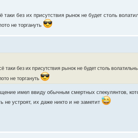
ё таки без их присутствия рынок не будет столь волат
олото не торгануть
ё таки без их присутствия рынок не будет столь волатиль
олото не торгануть
бщение имел ввиду обычным смертных спекулянтов, кот
ь не устроят, их даже никто и не заметит