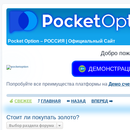
Pocket Option – РОССИЯ | Официальный Сайт
Добро пож
ДЕМОНСТРАЦ
Попробуйте все преимущества платформы на
Демо сче
🍏
СВЕЖЕЕ
⤴️
ГЛАВНАЯ
⬅️
НАЗАД
ВПЕРЕД
➡️
Стоит ли покупать золото?
Выбор раздела форума