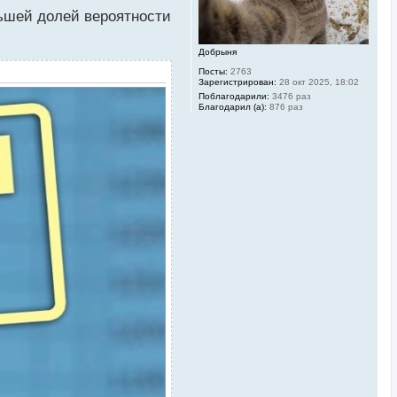
а
ьшей долей вероятности
л
у
Добрыня
Посты:
2763
Зарегистрирован:
28 окт 2025, 18:02
Поблагодарили:
3476 раз
Благодарил (а):
876 раз