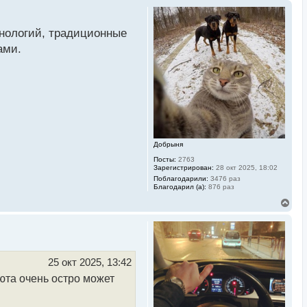
хнологий, традиционные
ами.
Добрыня
Посты:
2763
Зарегистрирован:
28 окт 2025, 18:02
Поблагодарили:
3476 раз
Благодарил (а):
876 раз
В
е
р
н
у
т
ь
25 окт 2025, 13:42
с
люта очень остро может
я
к
н