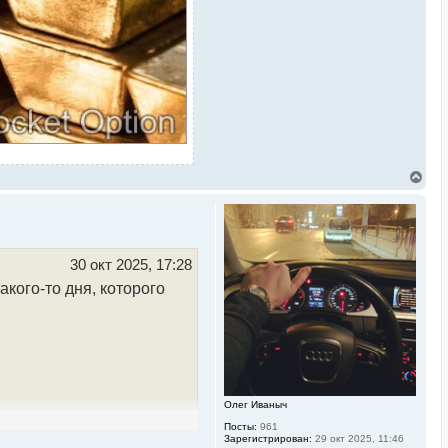
В
е
р
н
у
т
ь
30 окт 2025, 17:28
с
кого-то дня, которого
я
к
н
а
ч
а
л
у
Олег Иваныч
Посты:
961
Зарегистрирован:
29 окт 2025, 11:46