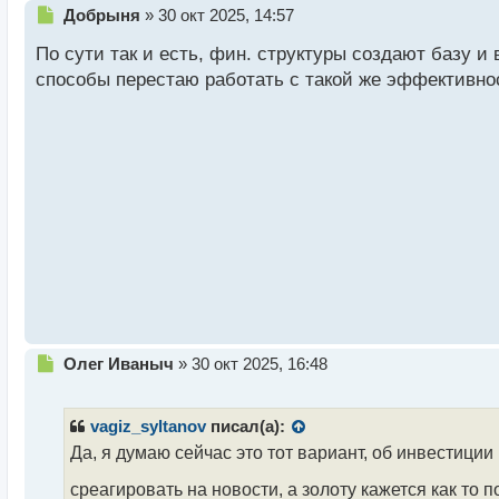
Н
Добрыня
»
30 окт 2025, 14:57
е
По сути так и есть, фин. структуры создают базу и
п
р
способы перестаю работать с такой же эффективно
о
ч
и
т
а
н
н
ы
й
п
о
с
т
Н
Олег Иваныч
»
30 окт 2025, 16:48
е
п
р
vagiz_syltanov
писал(а):
о
Да, я думаю сейчас это тот вариант, об инвестици
ч
и
среагировать на новости, а золоту кажется как то 