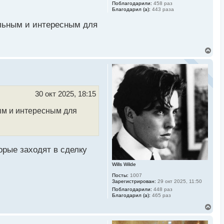
Поблагодарили:
458 раз
Благодарил (а):
443 раза
ильным и интересным для
В
е
р
н
у
т
ь
30 окт 2025, 18:15
с
я
ным и интересным для
к
н
а
ч
а
л
орые заходят в сделку
у
Wills Wilde
Посты:
1007
Зарегистрирован:
29 окт 2025, 11:50
Поблагодарили:
448 раз
Благодарил (а):
465 раз
В
е
р