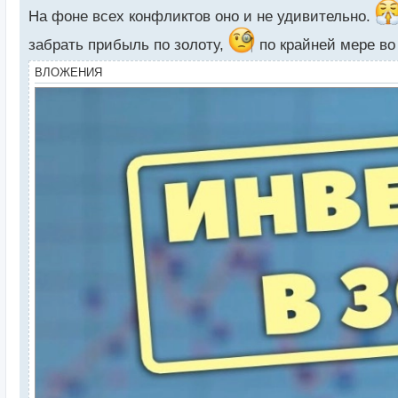
а
На фоне всех конфликтов оно и не удивительно.
н
н
забрать прибыль по золоту,
по крайней мере во
ы
й
ВЛОЖЕНИЯ
п
о
с
т