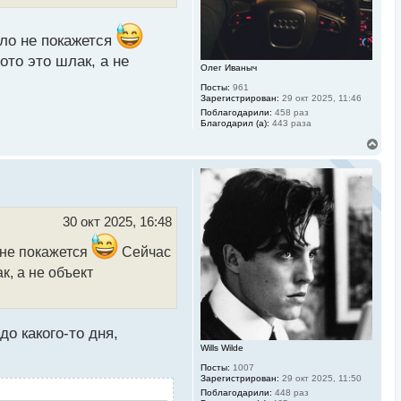
а
ч
а
л
ало не покажется
у
ото это шлак, а не
Олег Иваныч
Посты:
961
Зарегистрирован:
29 окт 2025, 11:46
Поблагодарили:
458 раз
Благодарил (а):
443 раза
В
е
р
н
у
т
ь
30 окт 2025, 16:48
с
я
 не покажется
Сейчас
к
н
к, а не объект
а
ч
а
л
у
о какого-то дня,
Wills Wilde
Посты:
1007
Зарегистрирован:
29 окт 2025, 11:50
Поблагодарили:
448 раз