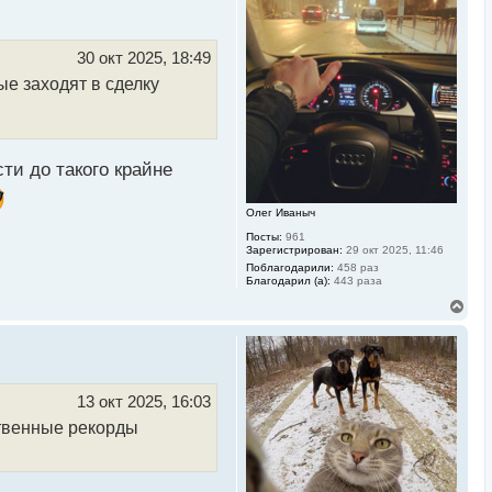
н
у
т
ь
30 окт 2025, 18:49
с
е заходят в сделку
я
к
н
а
ч
а
ти до такого крайне
л
у
Олег Иваныч
Посты:
961
Зарегистрирован:
29 окт 2025, 11:46
Поблагодарили:
458 раз
Благодарил (а):
443 раза
В
е
р
н
у
т
ь
13 окт 2025, 16:03
с
бственные рекорды
я
к
н
а
ч