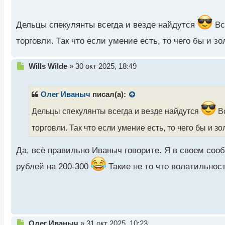
о
с
т
Дельцы спекулянты всегда и везде найдутся
Вс
торговли. Так что если умение есть, то чего бы и з
Н
Wills Wilde
»
30 окт 2025, 18:49
е
п
р
Олег Иваныч
писал(а):
о
ч
Дельцы спекулянты всегда и везде найдутся
Вс
и
торговли. Так что если умение есть, то чего бы и з
т
а
н
Да, всё правильно Иваныч говорите. Я в своем соо
н
ы
рублей на 200-300
Такие не то что волатильност
й
п
о
с
т
Н
Олег Иваныч
»
31 окт 2025, 10:23