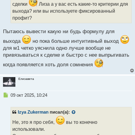
и
сделки
Лиза а у вас есть какие-то критерии для
т
выхода? или вы используете фиксированный
а
профит?
н
н
ы
Пытаюсь вывести какую ни будь формулу для
й
п
выхода
но пока больше интуитивный выход
о
для м1 четко уяснила одно лучше вообще не
с
привязываться к сделке и быстро с нее выпрыгивать
т
когда появляется хоть доля сомнения
Елизавета
Н
09 окт 2025, 10:24
е
п
р
Izya Zukerman
писал(а):
о
ч
Не, это я про себя,
вы то конечно
и
использовали.
т