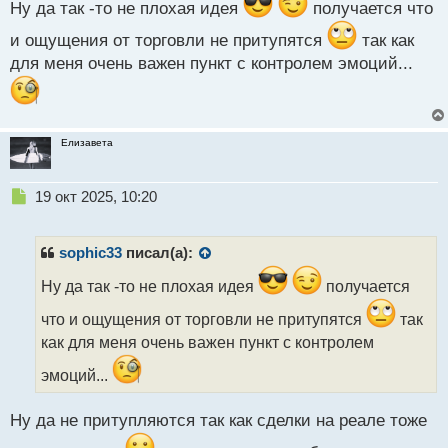
й
Ну да так -то не плохая идея
получается что
п
о
и ощущения от торговли не притупятся
так как
с
для меня очень важен пункт с контролем эмоций...
т
Елизавета
Н
19 окт 2025, 10:20
е
п
р
sophic33
писал(а):
о
ч
Ну да так -то не плохая идея
получается
и
что и ощущения от торговли не притупятся
так
т
а
как для меня очень важен пункт с контролем
н
эмоций...
н
ы
й
Ну да не притупляются так как сделки на реале тоже
п
о