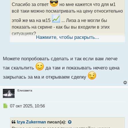
ч
Спасибо за ответ
но мне кажется что для м1
и
всё таки можно посматривать на цену относительно
т
а
этой же ма на м15
... Лиза а не могли бы
н
показать на скрине - как бы вы входили в этих
н
ситуациях?
ы
Нажмите, чтобы раскрыть...
й
п
о
с
Можете попробовать сделать и так если вам легче
т
так скальпить
да там и показывать нечего цена
закрылась за ма и открываем сделку
Елизавета
Н
07 окт 2025, 10:56
е
п
р
Izya Zukerman
писал(а):
о