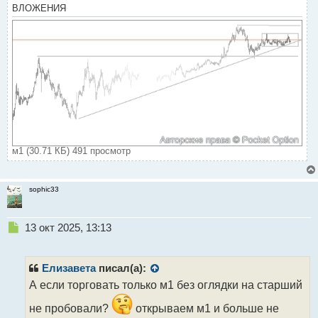
ВЛОЖЕНИЯ
м1 (30.71 КБ) 491 просмотр
sophic33
Н
13 окт 2025, 13:13
е
п
р
Елизавета
писал(а):
о
А если торговать только м1 без оглядки на старший
ч
и
не пробовали?
открываем м1 и больше не
т