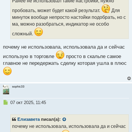
Ранее не использовал такие настройки, нужно
ч
и
пробовать, может будет какой результат.
Для
т
минуток вообще непросто настойки подобрать, но с
а
ма, можно разобраться, индикатор не особо
н
н
сложный.
ы
й
п
почему не использовала, использовала да и сейчас
о
использую в торговле
просто в скальпе самое
с
т
главное не передержать сделку которая ушла в плюс
sophic33
Н
07 окт 2025, 11:45
е
п
р
Елизавета
писал(а):
о
почему не использовала, использовала да и сейчас
ч