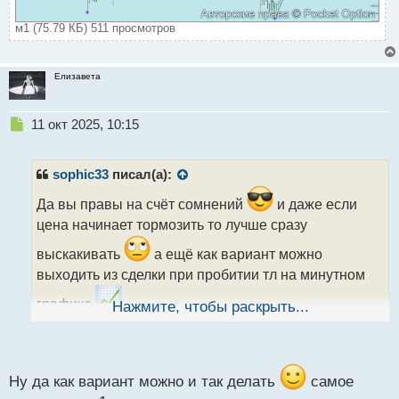
м1 (75.79 КБ) 511 просмотров
Елизавета
Н
11 окт 2025, 10:15
е
п
р
sophic33
писал(а):
о
ч
Да вы правы на счёт сомнений
и даже если
и
цена начинает тормозить то лучше сразу
т
а
выскакивать
а ещё как вариант можно
н
выходить из сделки при пробитии тл на минутном
н
ы
графике
Нажмите, чтобы раскрыть...
й
п
о
с
т
Ну да как вариант можно и так делать
самое