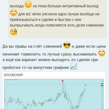
ч
и
выхода
но пока больше интуитивный выход
т
а
для м1 четко уяснила одно лучше вообще не
н
привязываться к сделке и быстро с нее
н
выпрыгивать когда появляется хоть доля сомнения
ы
й
п
о
с
Да вы правы на счёт сомнений
и даже если цена
т
начинает тормозить то лучше сразу выскакивать
а ещё как вариант можно выходить из сделки при
пробитии тл на минутном графике
ВЛОЖЕНИЯ