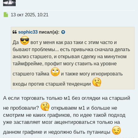
Н
13 окт 2025, 10:21
е
п
р
sophic33
писал(а):
о
ч
Да
вот у меня как раз таки с этим часто и
и
бывают проблемы... есть привычка сначала делать
т
анализ старшего, и открывая сделку на минутном
а
таймфрейме, профит могу ставить на уровне
н
н
старшего тайма
и также могу игнорировать
ы
й
входы против старшей тенденции
п
о
с
А если торговать только м1 без оглядки на старший
т
не пробовали?
открываем м1 и больше не
смотрим не каких графиков, по идее такой подход
уже заставляет мозг акцентироваться только на
данном графике и недолжно быть путаницы