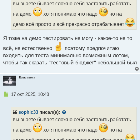
о
вы знаете бывает сложно себя заставить работать
ч
и
на демо
хотя понимаю что надо
но на
т
а
демо всё просто и всё прекрасно отрабатывает
н
н
Я тоже на демо тестировать не могу - какое-то не то
ы
й
всё, не естественно
поэтому предпочитаю
п
входить для теста минимально возможным лотом,
о
чтобы так сказать "тестовый бюджет" небольшой был
с
т
Елизавета
Н
17 окт 2025, 10:49
е
п
р
sophic33
писал(а):
о
вы знаете бывает сложно себя заставить работать
ч
и
на демо
хотя понимаю что надо
но на
т
а
демо всё просто и всё прекрасно отрабатывает