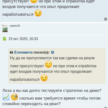
присутствуют
но при этом и отработка идет
с
входов получается что опыт продолжает
т
нарабатываться
sophic33
Н
19 окт 2025, 16:33
е
п
р
Елизавета
писал(а):
о
Ну да не притупляются так как сделки на реале
ч
и
тоже присутствуют
но при этом и отработка
т
идет входов получается что опыт продолжает
а
н
нарабатываться
н
ы
Лиза а вы как долго тестируете стратегию на демо?
й
п
сколько вам требуется время чтобы потом
о
спокойно переходить на реал?
с
т