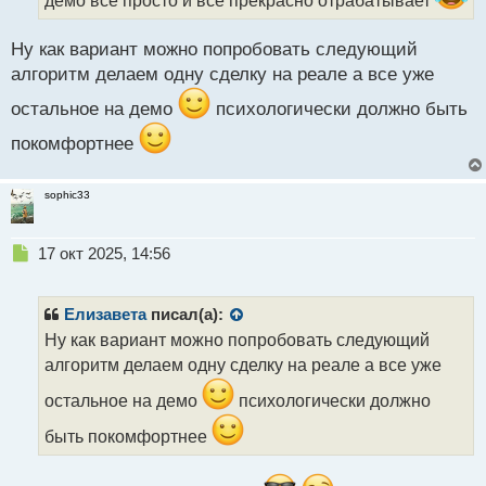
н
н
Ну как вариант можно попробовать следующий
ы
алгоритм делаем одну сделку на реале а все уже
й
п
остальное на демо
психологически должно быть
о
с
покомфортнее
т
sophic33
Н
17 окт 2025, 14:56
е
п
р
Елизавета
писал(а):
о
Ну как вариант можно попробовать следующий
ч
алгоритм делаем одну сделку на реале а все уже
и
т
остальное на демо
психологически должно
а
н
быть покомфортнее
н
ы