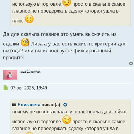
и
использую в торговле
просто в скальпе самое
т
главное не передержать сделку которая ушла в
а
н
плюс
н
ы
Да для скальпа главное это уметь выскочить из
й
п
сделки
Лиза а у вас есть какие-то критерии для
о
выхода? или вы используете фиксированный
с
т
профит?
Izya Zukerman
Н
07 окт 2025, 18:49
е
п
р
Елизавета
писал(а):
о
почему не использовала, использовала да и сейчас
ч
и
использую в торговле
просто в скальпе самое
т
главное не передержать сделку которая ушла в
а