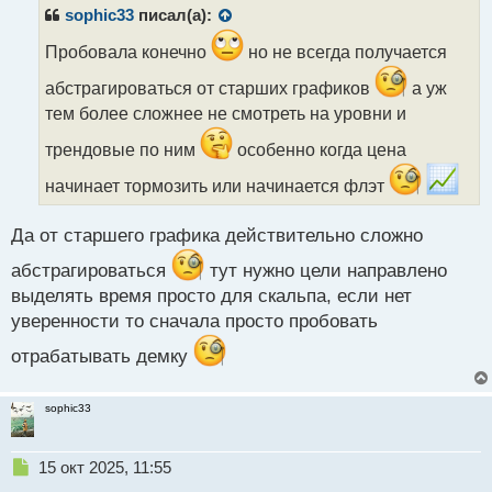
р
sophic33
писал(а):
о
ч
Пробовала конечно
но не всегда получается
и
абстрагироваться от старших графиков
а уж
т
а
тем более сложнее не смотреть на уровни и
н
трендовые по ним
особенно когда цена
н
ы
начинает тормозить или начинается флэт
й
п
о
Да от старшего графика действительно сложно
с
т
абстрагироваться
тут нужно цели направлено
выделять время просто для скальпа, если нет
уверенности то сначала просто пробовать
отрабатывать демку
sophic33
Н
15 окт 2025, 11:55
е