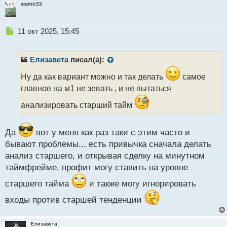
sophic33
Н
11 окт 2025, 15:45
е
п
р
Елизавета
писал(а):
о
ч
Ну да как вариант можно и так делать
самое
и
главное на м1 не зевать , и не пытаться
т
а
анализировать старший тайм
н
н
ы
Да
вот у меня как раз таки с этим часто и
й
бывают проблемы... есть привычка сначала делать
п
анализ старшего, и открывая сделку на минутном
о
таймфрейме, профит могу ставить на уровне
с
т
старшего тайма
и также могу игнорировать
входы против старшей тенденции
Елизавета