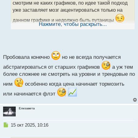
смотрим не каких графиков, по идее такой подход
а
уже заставляет мозг акцентироваться только на
н
н
данном графике и недолжно быть путаницы
ы
Нажмите, чтобы раскрыть...
й
п
о
с
т
Пробовала конечно
но не всегда получается
абстрагироваться от старших графиков
а уж тем
более сложнее не смотреть на уровни и трендовые по
ним
особенно когда цена начинает тормозить
или начинается флэт
Елизавета
Н
15 окт 2025, 10:16
е
п