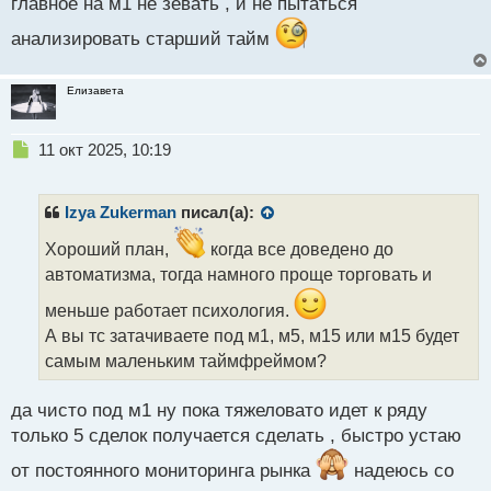
главное на м1 не зевать , и не пытаться
анализировать старший тайм
Елизавета
Н
11 окт 2025, 10:19
е
п
р
Izya Zukerman
писал(а):
о
ч
Хороший план,
когда все доведено до
и
автоматизма, тогда намного проще торговать и
т
а
меньше работает психология.
н
А вы тс затачиваете под м1, м5, м15 или м15 будет
н
самым маленьким таймфреймом?
ы
й
п
да чисто под м1 ну пока тяжеловато идет к ряду
о
только 5 сделок получается сделать , быстро устаю
с
т
от постоянного мониторинга рынка
надеюсь со