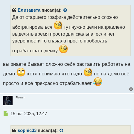
п
р
Елизавета
писал(а):
о
Да от старшего графика действительно сложно
ч
и
абстрагироваться
тут нужно цели направлено
т
выделять время просто для скальпа, если нет
а
уверенности то сначала просто пробовать
н
н
отрабатывать демку
ы
й
п
вы знаете бывает сложно себя заставить работать на
о
демо
хотя понимаю что надо
но на демо всё
с
т
просто и всё прекрасно отрабатывает
Flower
Н
15 окт 2025, 12:47
е
п
р
sophic33
писал(а):