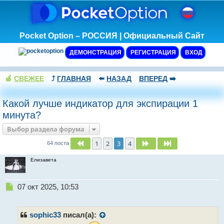
Pocket Option – РОССИЯ | Официальный Сайт
ДЕМОНСТРАЦИЯ
РЕГИСТРАЦИЯ
ВХОД
🍏
СВЕЖЕЕ
⤴️
ГЛАВНАЯ
⬅️
НАЗАД
ВПЕРЕД
➡️
Какой лучше индикатор для экспирации 1
минута?
Выбор раздела форума
1
2
3
4
Пред.
След.
След.
64 поста
Елизавета
Н
07 окт 2025, 10:53
е
п
р
sophic33
писал(а):
о