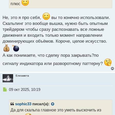
н
плюс
н
ы
й
Не, это я про себя,
вы то конечно использовали.
п
Скальпинг это вообще вышка, нужно быть опытным
о
трейдером чтобы сразу распознавать все ложные
с
т
движения и входить только момент направлении
доминирующих объёмов. Короче, целое искусство.
А как понимаете, что сделку пора закрывать?по
сигналу индикатора или разворотному паттерну?
Елизавета
Н
09 окт 2025, 10:19
е
п
р
sophic33
писал(а):
о
Да для скальпа главное это уметь выскочить из
ч