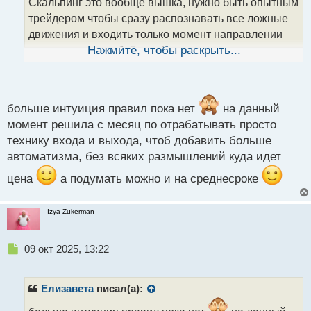
Скальпинг это вообще вышка, нужно быть опытным
а
трейдером чтобы сразу распознавать все ложные
н
н
движения и входить только момент направлении
ы
доминирующих объёмов. Короче, целое искусство.
Нажмите, чтобы раскрыть...
й
п
о
А как понимаете, что сделку пора закрывать?по
с
сигналу индикатора или разворотному паттерну?
т
больше интуиция правил пока нет
на данный
момент решила с месяц по отрабатывать просто
технику входа и выхода, чтоб добавить больше
автоматизма, без всяких размышлений куда идет
цена
а подумать можно и на среднесроке
Izya Zukerman
Н
09 окт 2025, 13:22
е
п
р
Елизавета
писал(а):
о
ч