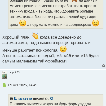
больше интуиция правил пока нет
на данный
и
момент решила с месяц по отрабатывать просто
т
технику входа и выхода, чтоб добавить больше
а
автоматизма, без всяких размышлений куда идет
н
н
цена
а подумать можно и на среднесроке
ы
й
п
Хороший план,
когда все доведено до
о
автоматизма, тогда намного проще торговать и
с
т
меньше работает психология.
А вы тс затачиваете под м1, м5, м15 или м15 будет
самым маленьким таймфреймом?
sophic33
Н
09 окт 2025, 14:49
е
п
р
Елизавета
писал(а):
о
Пытаюсь вывести какую ни будь формулу для