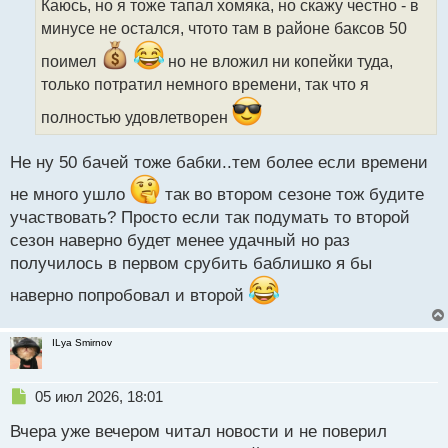
Каюсь, но я тоже тапал хомяка, но скажу честно - в
ч
минусе не остался, чтото там в районе баксов 50
и
т
поимел
но не вложил ни копейки туда,
а
только потратил немного времени, так что я
н
н
полностью удовлетворен
ы
й
п
Не ну 50 бачей тоже бабки..тем более если времени
о
не много ушло
так во втором сезоне тож будите
с
т
участвовать? Просто если так подумать то второй
сезон наверно будет менее удачный но раз
получилось в первом срубить баблишко я бы
наверно попробовал и второй
ILya Smirnov
Н
05 июл 2026, 18:01
е
Вчера уже вечером читал новости и не поверил
п