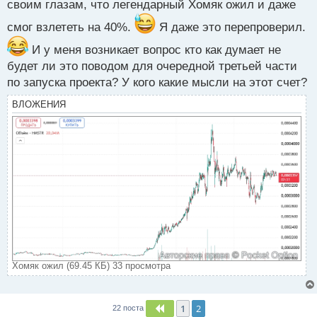
р
своим глазам, что легендарный Хомяк ожил и даже
о
смог взлететь на 40%.
ч
Я даже это перепроверил.
и
И у меня возникает вопрос кто как думает не
т
а
будет ли это поводом для очередной третьей части
н
по запуска проекта? У кого какие мысли на этот счет?
н
ы
ВЛОЖЕНИЯ
й
п
о
с
т
Хомяк ожил (69.45 КБ) 33 просмотра
1
2
Пред.
22 поста