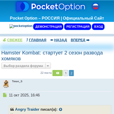
Pocket Option – РОССИЯ | Официальный Сайт
ДЕМОНСТРАЦИЯ
РЕГИСТРАЦИЯ
ВХОД
🍏
СВЕЖЕЕ
⤴️
ГЛАВНАЯ
⬅️
НАЗАД
ВПЕРЕД
➡️
Hamster Kombat: стартует 2 сезон развода
хомяков
Выбор раздела форума
1
2
Пред.
22 поста
Timon_S
Н
11 окт 2025, 16:46
е
п
р
Angry Traider
писал(а):
о