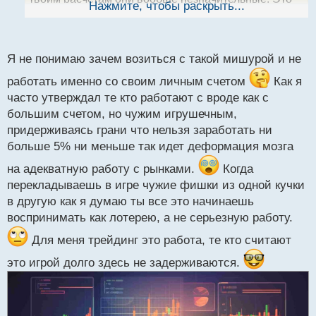
ы
Нажмите, чтобы раскрыть...
й
как в тех же лотереях - там также примерно такие
п
же цифры на выплату выигрышей идут те же 5%, ну
о
максимум 10%, а все остальное забирает себе
с
Я не понимаю зачем возиться с такой мишурой и не
т
организатор сего праздника жизни
работать именно со своим личным счетом
Как я
Неоспоримый факт.
часто утверждал те кто работают с вроде как с
большим счетом, но чужим игрушечным,
придерживаясь грани что нельзя заработать ни
больше 5% ни меньше так идет деформация мозга
на адекватную работу с рынками.
Когда
перекладываешь в игре чужие фишки из одной кучки
в другую как я думаю ты все это начинаешь
воспринимать как лотерею, а не серьезную работу.
Для меня трейдинг это работа, те кто считают
это игрой долго здесь не задерживаются.