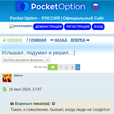
Pocket Option – РОССИЯ | Официальный Сайт
ДЕМОНСТРАЦИЯ
РЕГИСТРАЦИЯ
ВХОД
🍏
СВЕЖЕЕ
⤴️
ГЛАВНАЯ
⬅️
НАЗАД
ВПЕРЕД
➡️
Услышал, подумал и решил…)
Выбор раздела форума
1
2
3
4
Пред.
68 постов
Misterio
Н
10 июл 2024, 17:47
е
п
р
Борисыч
писал(а):
о
Такое, к сожалению, бывает, когда люди не сходятся
ч