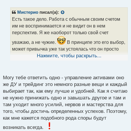
е
п
р
Мистерио
писал(а):
о
Есть такое дело. Работа с обычным своим счетом
ч
им не воспринимается и не видит он в нем
и
т
перспектив. Я же наоборот только свой счет
а
уважаю, а не чужие.
В принципе это его выбор,
н
н
может привычка уже так устоялась что он просто
ы
напросто ничего не хочет менять и видит в таком
Нажмите, чтобы раскрыть...
й
методе работы комфорт. Я его абсолютно не
п
осуждаю за этот выбор, но в то же время не стоило
о
с
с той стороны было бубнить раз за разом что это
Могу тебе ответить одно - управление активами оно
т
единственно верный вариант и тп, что конечно же с
же ДУ и трейдинг это немного разные вещи и каждый
моей стороны встретило полное не понимание и
выбирает так, как ему лучше и удобней. Как я считаю
не нужно принижать одно и завышать другое и там и
бесконечные споры.
Людям довольно часто
там уходит много усилий, нервов и мастерства для
очень трудно менять то что привычно даже если
того, чтобы достичь определенных успехов. Поэтому,
оно сулит огромные перспективы в будущем, а я не
как мне кажется подобного рода споры будут
такой, я смело всегда пробовал что-то новое так как
я не желаю принимать все то что мне готовеньким
возникать всегда.