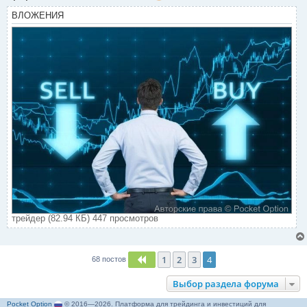
ВЛОЖЕНИЯ
трейдер (82.94 КБ) 447 просмотров
1
2
3
4
Пред.
68 постов
Выбор раздела форума
Pocket Option
© 2016—2026. Платформа для трейдинга и инвестиций для