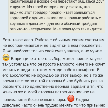
характерами и вскоре они перестают общаться друг
и
т
с другом. Из твоей истории могу сказать, что
а
видимо этот трейдер предпочитает заниматься
н
торговлей с чужими активами и привык работать с
н
крупными деньгами, для него обычный трейдинг -
ы
й
это что-то несерьезное. Мне почему-то так видится.
п
о
Есть такое дело. Работа с обычным своим счетом им
с
не воспринимается и не видит он в нем перспектив.
т
Я же наоборот только свой счет уважаю, а не чужие.
В принципе это его выбор, может привычка уже
так устоялась что он просто напросто ничего не хочет
менять и видит в таком методе работы комфорт. Я
его абсолютно не осуждаю за этот выбор, но в то же
время не стоило с той стороны было бубнить раз за
разом что это единственно верный вариант и тп, что
конечно же с моей стороны встретило полное не
понимание и бесконечные споры.
Людям
довольно часто очень трудно менять то что привычно