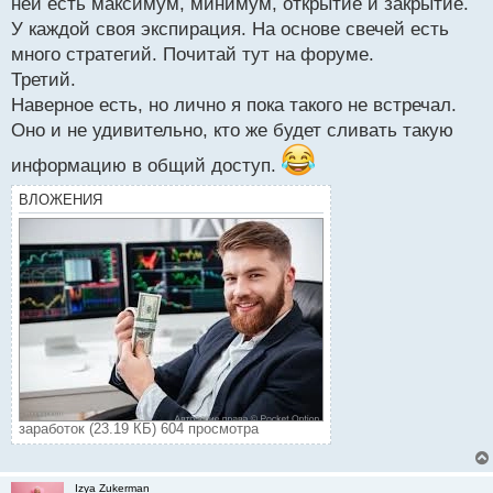
ней есть максимум, минимум, открытие и закрытие.
смотря ни на што?
У каждой своя экспирация. На основе свечей есть
П.С. Не подумайте, что я дебил, НО… пока дурак
много стратегий. Почитай тут на форуме.
Третий.
Наверное есть, но лично я пока такого не встречал.
Оно и не удивительно, кто же будет сливать такую
информацию в общий доступ.
ВЛОЖЕНИЯ
заработок (23.19 КБ) 604 просмотра
Izya Zukerman