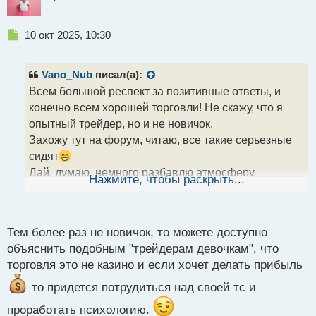
Н
10 окт 2025, 10:30
е
п
р
Vano_Nub
писал(а):
о
Всем большой респект за позитивные ответы, и
ч
конечно всем хорошей торговли! Не скажу, что я
и
т
опытный трейдер, но и не новичок.
а
Захожу тут на форум, читаю, все такие серьезные
н
сидят
н
Дай, думаю, немного разбавлю атмосферу.
ы
Нажмите, чтобы раскрыть...
й
Девочка одна, совсем недавно задала этот ряд
п
вопросов, хотел узнать какие еще есть варианты
о
ответов. Всем огромное спасибо!!!
с
Тем более раз не новичок, то можете доступно
т
объяснить подобным "трейдерам девочкам", что
торговля это не казино и если хочет делать прибыль
то придется потрудиться над своей тс и
проработать психологию.