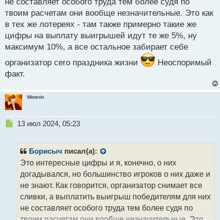
не составляет особого труда тем более судя по
человек если выполняет определенные условия то
твоим расчетам они вообще незначительные. Это как
получает денежное как бы вознаграждение, кидают
в тех же лотереях - там также примерно такие же
ему крошку с барского стола в виде заплатил за
цифры на выплату выигрышей идут те же 5%, ну
участие 50 баксов, получил 500 к примеру. Если
максимум 10%, а все остальное забирает себе
посчитать что 95-99% таких трейдров прогорает, 1-
организатор сего праздника жизни
Неоспоримый
5% получают свои копейки увеличив цену затрат в
факт.
десяток раз, а проп брокер по итогу собирает
большую часть проигранных билетов с неудачников
которые не смогли выполнить драконовские
Misterio
условия этой рулетки.
Н
13 июл 2024, 05:23
е
п
р
Борисыч
писал(а):
о
Это интересные цифры и я, конечно, о них
ч
догадывался, но большинство игроков о них даже и
и
т
не знают. Как говорится, организатор снимает все
а
сливки, а выплатить выигрыш победителям для них
н
не составляет особого труда тем более судя по
н
твоим расчетам они вообще незначительные. Это