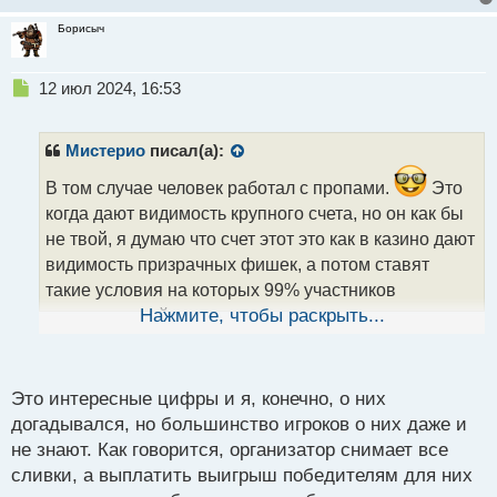
Борисыч
Н
12 июл 2024, 16:53
е
п
р
Мистерио
писал(а):
о
ч
В том случае человек работал с пропами.
Это
и
когда дают видимость крупного счета, но он как бы
т
не твой, я думаю что счет этот это как в казино дают
а
видимость призрачных фишек, а потом ставят
н
н
такие условия на которых 99% участников
ы
пользователей такого пропа погорят во время
Нажмите, чтобы раскрыть...
й
торгорвли так как очень трудно придерживаться
п
о
условий
. Прикинь условие к примеру счет
с
Это интересные цифры и я, конечно, о них
разогнал на пол процента больше чем в условиях
т
догадывался, но большинство игроков о них даже и
где твердая цифра 5% и ни на копейку больше и
не знают. Как говорится, организатор снимает все
тебя выкидуют за борт если разогнал на процент
сливки, а выплатить выигрыш победителям для них
больше
, я в шоке от этой дичи
. Тот же