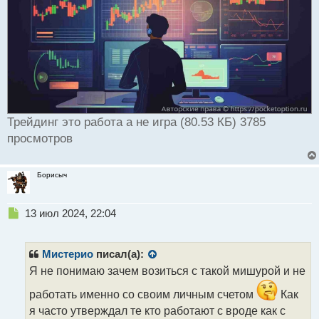
Трейдинг это работа а не игра (80.53 КБ) 3785
просмотров
Борисыч
Н
13 июл 2024, 22:04
е
п
р
Мистерио
писал(а):
о
Я не понимаю зачем возиться с такой мишурой и не
ч
и
работать именно со своим личным счетом
Как
т
я часто утверждал те кто работают с вроде как с
а