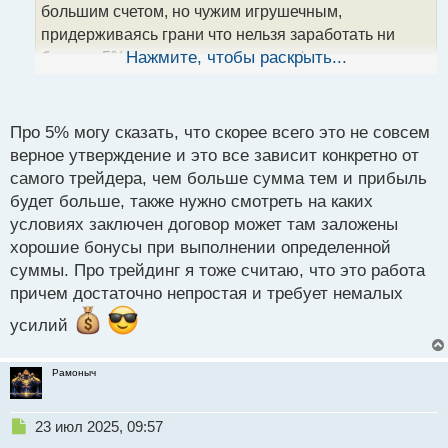
большим счетом, но чужим игрушечным,
н
н
придерживаясь грани что нельзя заработать ни
ы
больше 5% ни меньше так идет деформация мозга
Нажмите, чтобы раскрыть...
й
п
на адекватную работу с рынками.
Когда
о
перекладываешь в игре чужие фишки из одной
с
Про 5% могу сказать, что скорее всего это не совсем
кучки в другую как я думаю ты все это начинаешь
т
верное утверждение и это все зависит конкретно от
воспринимать как лотерею, а не серьезную работу.
самого трейдера, чем больше сумма тем и прибыль
Для меня трейдинг это работа, те кто считают
будет больше, также нужно смотреть на каких
условиях заключен договор может там заложены
это игрой долго здесь не задерживаются.
хорошие бонусы при выполнении определенной
Трейдинг это работа а не игра.webp
суммы. Про трейдинг я тоже считаю, что это работа
причем достаточно непростая и требует немалых
усилий
Рамоныч
Н
23 июл 2025, 09:57
е