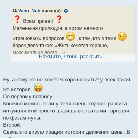
п
р
Vano_Nub
писал(а):
о
ч
Всем привет!
и
Маленькая прилюдия, а потом немного
т
а
«трешовых» вопросов
, к тем, кто в теме
н
Короч дело такое: «Жить хочется хорошо,
н
максимально долго…»
ы
Нажмите, чтобы раскрыть...
Мы все, в принципе, здесь за этим, но я немного не
й
п
вгоняю
о
с
Ну, а кому же не хочется хорошо жить? у всех такая
Тока услышал, подумал и начал
т
Пока зарегался на демке. И так, время чудесных
же история.
По первому вопросу.
вопросов
Конечно можно, если у тебя очень хорошо развита
Вопрос №1: можно ли без анализирования
интуиция или просто шаришь в стратегии торговли
графиков, чисто на своем чутьёфф побеждать?
по фазам луны.
Вопрос №2: што такое свечи и как они могут
Второй.
помочь?
Свеча это визуализация истории движения цены. В
Вопрос №3: есть ли какой-то способ поднимать, не