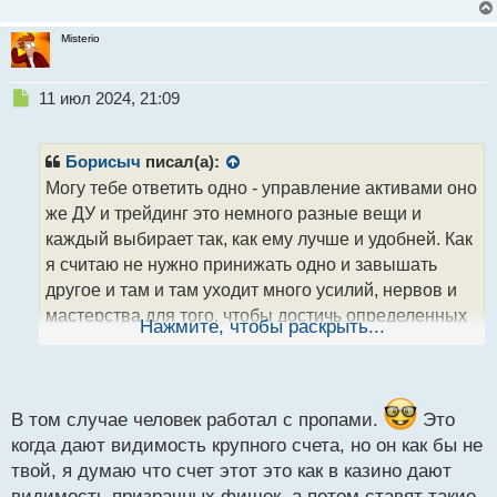
сулят старые методы которые уже мохом поросли.
Misterio
Логика поросшая мхом.webp
Н
11 июл 2024, 21:09
е
п
р
Борисыч
писал(а):
о
Могу тебе ответить одно - управление активами оно
ч
же ДУ и трейдинг это немного разные вещи и
и
т
каждый выбирает так, как ему лучше и удобней. Как
а
я считаю не нужно принижать одно и завышать
н
другое и там и там уходит много усилий, нервов и
н
мастерства для того, чтобы достичь определенных
ы
Нажмите, чтобы раскрыть...
й
успехов. Поэтому, как мне кажется подобного рода
п
споры будут возникать всегда.
о
с
т
В том случае человек работал с пропами.
Это
когда дают видимость крупного счета, но он как бы не
твой, я думаю что счет этот это как в казино дают
видимость призрачных фишек, а потом ставят такие