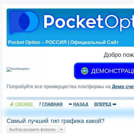
Pocket Option – РОССИЯ | Официальный Сайт
Добро пож
ДЕМОНСТРАЦ
Попробуйте все преимущества платформы на
Демо сче
🍏
СВЕЖЕЕ
⤴️
ГЛАВНАЯ
⬅️
НАЗАД
ВПЕРЕД
➡️
Самый лучший тип графика какой?
Выбор раздела форума