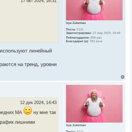
17 окт 2024, 16:31
с
я
к
н
а
Izya Zukerman
ч
а
Посты:
2121
л
Зарегистрирован:
27 мар 2025, 16:40
у
Поблагодарили:
959 раз
Благодарил (а):
782 раза
е используют линейный
раются на тренд, уровни
В
е
р
н
у
т
ь
12 дек 2024, 14:43
с
я
средних МА
ну мне так
к
н
 график лишними
а
Izya Zukerman
ч
а
Посты:
2121