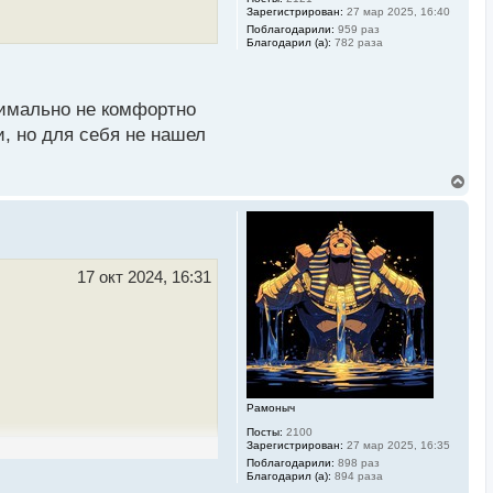
л
Зарегистрирован:
27 мар 2025, 16:40
у
Поблагодарили:
959 раз
Благодарил (а):
782 раза
ксимально не комфортно
, но для себя не нашел
В
е
р
н
у
т
ь
17 окт 2024, 16:31
с
я
к
н
а
ч
а
л
Рамоныч
у
Посты:
2100
Зарегистрирован:
27 мар 2025, 16:35
Поблагодарили:
898 раз
Благодарил (а):
894 раза