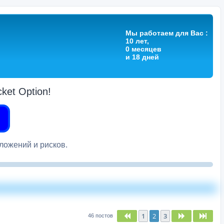
Мы работаем для Вас :
10 лет,
0 месяцев
и 18 дней
et Option!
вложений и рисков.
1
2
3
Пред.
След.
След
46 постов