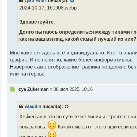
Джо Блэк
писал(а):
о
2024-10-17_161908.webp
ч
и
т
Здравствуйте.
а
Долго пытаюсь определиться между типами г
н
н
как на ваш взгляд, какой самый лучший из них?
ы
й
Мне кажется здесь все индивидуально. Кто то анал
п
график. И не понятно, какие более информативны.
о
с
Наверное само отображение графика не должно быт
т
или паттерны.
Н
Izya Zukerman
»
08 июл 2025, 10:16
е
п
р
Aladdin
писал(а):
о
ч
Хейкен аши это по сути те же линии и строятся о
и
показалось.
Какой смысл от этого аши если вс
т
а
гирляндами