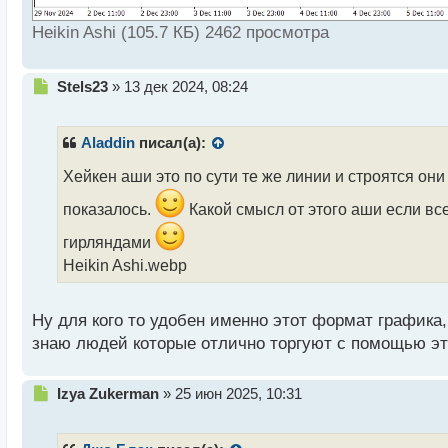
Heikin Ashi (105.7 КБ) 2462 просмотра
Н
Stels23
»
13 дек 2024, 08:24
е
п
р
Aladdin
писал(а):
о
ч
Хейкен аши это по сути те же линии и строятся о
и
показалось.
Какой смысл от этого аши если вс
т
а
гирляндами
н
Heikin Ashi.webp
н
ы
й
Ну для кого то удобен именно этот формат графика,
п
о
знаю людей которые отлично торгуют с помощью эт
с
т
Н
Izya Zukerman
»
25 июн 2025, 10:31
е
п
р