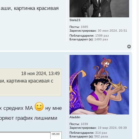
а
ч
 аши, картинка красивая
а
л
у
Stels23
Посты:
1685
Зарегистрирован:
30 июн 2024, 20:51
Поблагодарили:
1598 раз
Благодарил (а):
1460 раз
В
е
р
н
у
т
ь
18 ноя 2024, 13:49
с
и, картинка красивая с
я
к
н
а
ч
а
л
их средних МА
ну мне
у
асоряют график лишними
Aladdin
Посты:
1039
Зарегистрирован:
19 мар 2024, 09:39
Поблагодарили:
314 раз
Благодарил (а):
562 раза