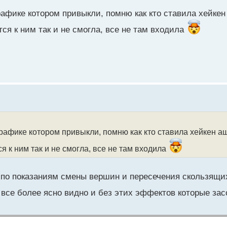
рафике котором привыкли, помню как кто ставила хейкен
тся к ним так и не смогла, все не там входила
рафике котором привыкли, помню как кто ставила хейкен аш
я к ним так и не смогла, все не там входила
ни по показаниям смены вершин и пересечения скользящ
 все более ясно видно и без этих эффектов которые з