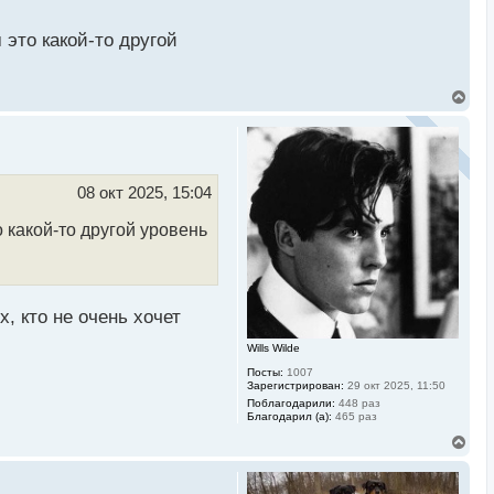
 это какой-то другой
В
е
р
н
у
т
ь
08 окт 2025, 15:04
с
я
 какой-то другой уровень
к
н
а
ч
а
л
, кто не очень хочет
у
Wills Wilde
Посты:
1007
Зарегистрирован:
29 окт 2025, 11:50
Поблагодарили:
448 раз
Благодарил (а):
465 раз
В
е
р
н