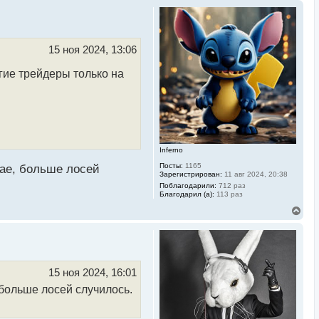
15 ноя 2024, 13:06
ие трейдеры только на
Inferno
Посты:
1165
чае, больше лосей
Зарегистрирован:
11 авг 2024, 20:38
Поблагодарили:
712 раз
Благодарил (а):
113 раз
В
е
р
н
у
т
ь
15 ноя 2024, 16:01
с
 больше лосей случилось.
я
к
н