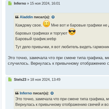
Н
Inferno
»
15 ноя 2024, 16:01
е
п
р
Aladdin
писал(а):
о
ч
Каждому свое.
Мне вот и баровые графики не 
и
баровых графиках и торгуют
т
а
Баровый график.webp
н
Тут дело привычки, я вот любитель видеть гармон
н
ы
й
Это точно, замечала что при смене типа графика, 
п
случилось. Вернулась к привычному отображению с
о
с
т
Н
Stels23
»
18 ноя 2024, 13:49
е
п
р
Inferno
писал(а):
о
Это точно, замечала что при смене типа графика, 
ч
Вернулась к привычному отображению свечей и вс
и