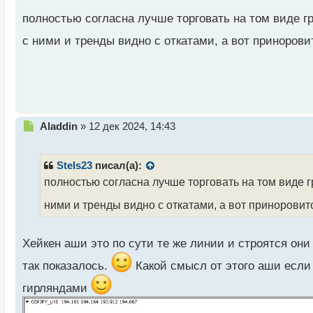
т
а
полностью согласна лучше торговать на том виде г
н
н
с ними и тренды видно с откатами, а вот принорови
ы
й
п
о
с
т
Н
Aladdin
»
12 дек 2024, 14:43
е
п
р
Stels23
писал(а):
о
полностью согласна лучше торговать на том виде г
ч
и
ними и тренды видно с откатами, а вот приноровитс
т
а
н
Хейкен аши это по сути те же линии и строятся о
н
ы
так показалось.
Какой смысл от этого аши если
й
гирляндами
п
о