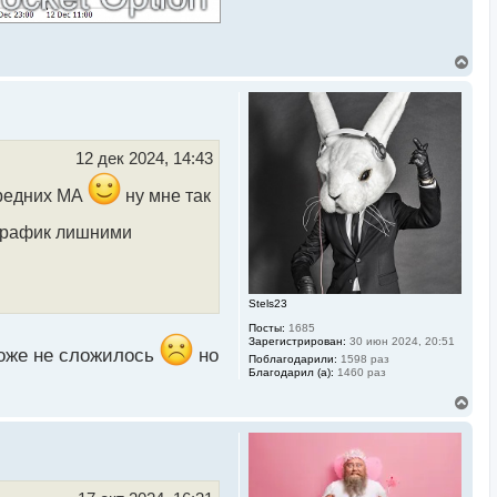
В
е
р
н
у
т
ь
12 дек 2024, 14:43
с
я
средних МА
ну мне так
к
н
 график лишними
а
ч
а
л
у
Stels23
Посты:
1685
Зарегистрирован:
30 июн 2024, 20:51
оже не сложилось
но
Поблагодарили:
1598 раз
Благодарил (а):
1460 раз
В
е
р
н
у
т
ь