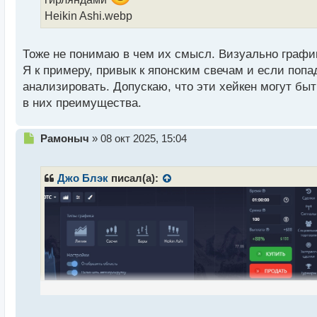
н
Heikin Ashi.webp
н
ы
й
Тоже не понимаю в чем их смысл. Визуально график
п
о
Я к примеру, привык к японским свечам и если попа
с
анализировать. Допускаю, что эти хейкен могут бы
т
в них преимущества.
Н
Рамоныч
»
08 окт 2025, 15:04
е
п
р
Джо Блэк
писал(а):
о
ч
и
т
а
н
н
ы
й
п
о