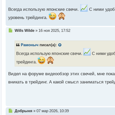
с
т
Всегда использую японские свечи.
С ними удобн
уровень трейдинга.
Здравствуйте.
Н
Wills Wilde
»
16 ноя 2025, 17:52
Долго пытаюсь определиться между типами г
е
п
как на ваш взгляд, какой самый лучший из них?
р
Рамоныч
писал(а):
о
ч
Всегда использую японские свечи.
С ними удоб
и
трейдинга.
т
а
н
Видел на форуме видеообзор этих свечей, мне показ
н
ы
вникать в трейдинг. А какой смысл заниматься трей
й
п
о
с
т
Н
Добрыня
»
07 мар 2026, 10:39