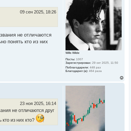
у
т
ь
09 сен 2025, 18:26
с
я
к
н
а
азвания не отличаются
ч
а
но понять кто из них
л
у
Wills Wilde
Посты:
1007
Зарегистрирован:
29 окт 2025, 11:50
Поблагодарили:
448 раз
Благодарил (а):
464 раза
В
е
р
н
у
т
ь
23 ноя 2025, 16:14
с
ания не отличаются друг
я
к
н
 кто из них кто?
а
ч
а