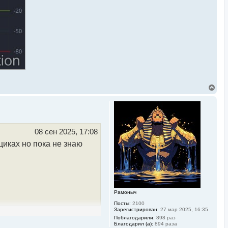
В
е
р
н
у
т
ь
08 сен 2025, 17:08
с
циках но пока не знаю
я
к
н
а
ч
а
л
Рамоныч
у
Посты:
2100
Зарегистрирован:
27 мар 2025, 16:35
Поблагодарили:
898 раз
Благодарил (а):
894 раза