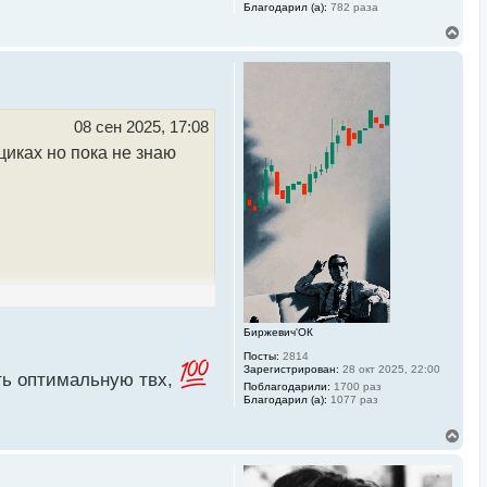
Благодарил (а):
782 раза
В
е
р
н
у
т
ь
08 сен 2025, 17:08
с
циках но пока не знаю
я
к
н
а
ч
а
л
у
Биржевич'ОК
Посты:
2814
Зарегистрирован:
28 окт 2025, 22:00
ть оптимальную твх,
Поблагодарили:
1700 раз
Благодарил (а):
1077 раз
В
е
р
н