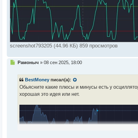
screenshot793205 (44.96 КБ) 859 просмотров
Н
Рамоныч
»
08 сен 2025, 18:00
е
п
р
BestMoney
писал(а):
о
Обьясните какие плюсы и минусы есть у осциллятор
ч
хорошая это идея или нет.
и
т
а
н
н
ы
й
п