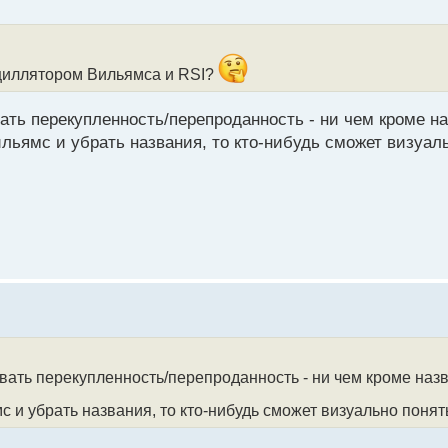
сциллятором Вильямса и RSI?
ать перекупленность/перепроданность - ни чем кроме н
Вильямс и убрать названия, то кто-нибудь сможет визуаль
вать перекупленность/перепроданность - ни чем кроме назв
мс и убрать названия, то кто-нибудь сможет визуально понять