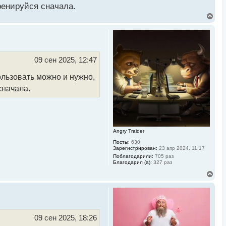
ренируйся сначала.
В
е
р
н
у
т
ь
09 сен 2025, 12:47
с
я
льзовать можно и нужно,
к
н
сначала.
а
ч
а
л
у
Angry Traider
Посты:
630
Зарегистрирован:
23 апр 2024, 11:17
Поблагодарили:
705 раз
Благодарил (а):
327 раз
В
е
р
н
у
т
ь
09 сен 2025, 18:26
с