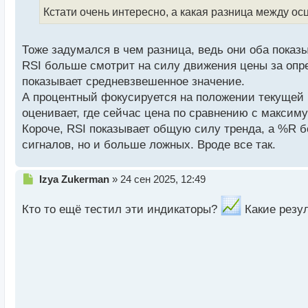
ч
Кстати очень интересно, а какая разница между о
и
т
а
Тоже задумался в чем разница, ведь они оба показы
н
RSI больше смотрит на силу движения цены за опре
н
показывает средневзвешенное значение.
ы
А процентный фокусируется на положении текущей 
й
п
оценивает, где сейчас цена по сравнению с макси
о
Короче, RSI показывает общую силу тренда, а %R 
с
сигналов, но и больше ложных. Вроде все так.
т
Н
Izya Zukerman
»
24 сен 2025, 12:49
е
п
Кто то ещё тестил эти индикаторы?
Какие резул
р
о
ч
и
т
а
н
н