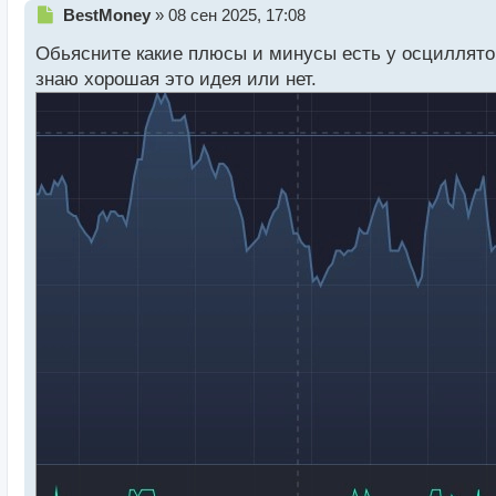
Н
BestMoney
»
08 сен 2025, 17:08
е
Обьясните какие плюсы и минусы есть у осциллятор
п
р
знаю хорошая это идея или нет.
о
ч
и
т
а
н
н
ы
й
п
о
с
т