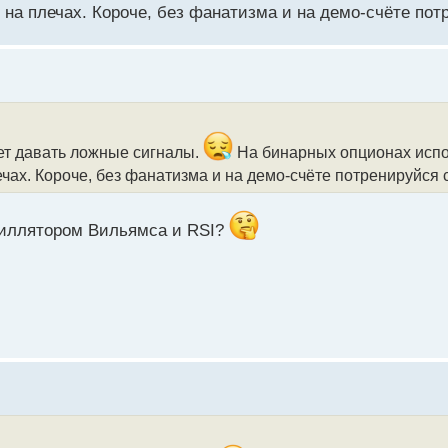
 на плечах. Короче, без фанатизма и на демо-счёте пот
ет давать ложные сигналы.
На бинарных опционах испо
ечах. Короче, без фанатизма и на демо-счёте потренируйся 
сциллятором Вильямса и RSI?