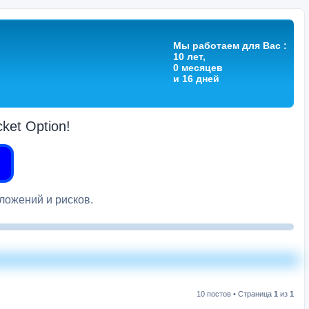
Мы работаем для Вас :
10 лет,
0 месяцев
и 16 дней
et Option!
вложений и рисков.
10 постов • Страница
1
из
1