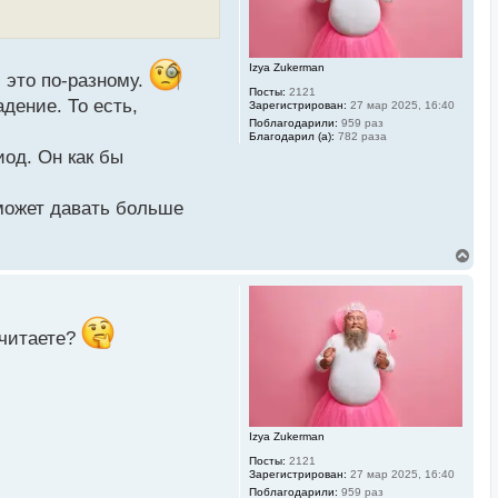
я
к
н
а
Izya Zukerman
ч
 это по-разному.
а
Посты:
2121
л
дение. То есть,
Зарегистрирован:
27 мар 2025, 16:40
у
Поблагодарили:
959 раз
Благодарил (а):
782 раза
од. Он как бы
может давать больше
В
е
р
н
у
т
считаете?
ь
с
я
к
н
а
Izya Zukerman
ч
а
Посты:
2121
л
Зарегистрирован:
27 мар 2025, 16:40
у
Поблагодарили:
959 раз