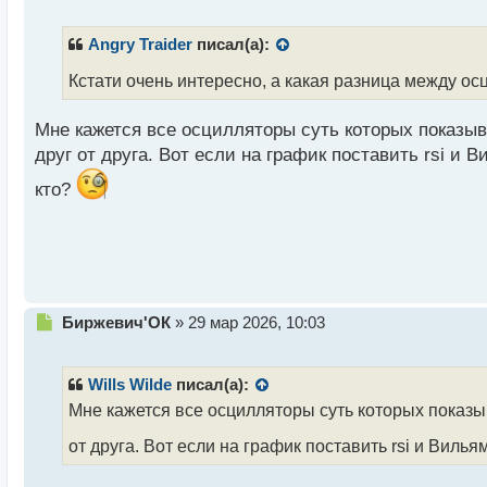
е
п
р
Angry Traider
писал(а):
о
ч
Кстати очень интересно, а какая разница между о
и
т
Мне кажется все осцилляторы суть которых показыв
а
друг от друга. Вот если на график поставить rsi и 
н
н
кто?
ы
й
п
о
с
т
Н
Биржевич'ОК
»
29 мар 2026, 10:03
е
п
р
Wills Wilde
писал(а):
о
Мне кажется все осцилляторы суть которых показы
ч
и
от друга. Вот если на график поставить rsi и Вилья
т
а