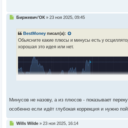
ы
й
п
Н
Биржевич'ОК
»
23 ноя 2025, 09:45
о
е
с
п
т
р
BestMoney
писал(а):
о
Обьясните какие плюсы и минусы есть у осциллятор
ч
хорошая это идея или нет.
и
т
а
н
н
ы
й
п
о
с
т
Минусов не назову, а из плюсов - показывает пере
особенно если идёт глубокая коррекция и нужно по
Н
Wills Wilde
»
23 ноя 2025, 16:14