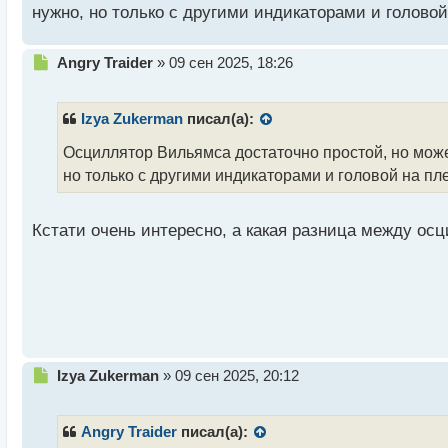
нужно, но только с другими индикаторами и головой
Н
Angry Traider
»
09 сен 2025, 18:26
е
п
р
Izya Zukerman
писал(а):
о
ч
Осциллятор Вильямса достаточно простой, но мож
и
но только с другими индикаторами и головой на пл
т
а
н
Кстати очень интересно, а какая разница между о
н
ы
й
п
о
с
т
Н
Izya Zukerman
»
09 сен 2025, 20:12
е
п
р
Angry Traider
писал(а):
о