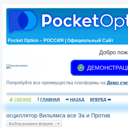
Pocket Option – РОССИЯ | Официальный Сайт
Добро пож
ДЕМОНСТРАЦ
Попробуйте все преимущества платформы на
Демо сче
🍏
СВЕЖЕЕ
⤴️
ГЛАВНАЯ
⬅️
НАЗАД
ВПЕРЕД
➡️
осциллятор Вильямса все За и Против
Выбор раздела форума