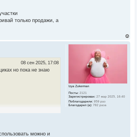
участки
ривай только продажи, а
В
е
р
н
у
т
ь
08 сен 2025, 17:08
с
циках но пока не знаю
я
к
н
а
Izya Zukerman
ч
а
Посты:
2121
л
Зарегистрирован:
27 мар 2025, 16:40
у
Поблагодарили:
959 раз
Благодарил (а):
782 раза
спользовать можно и