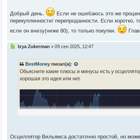
о
с
т
Добрый день.
Если не ошибаюсь это же процент
перекупленности/ перепроданности. Если коротко, т
если он внизу(ниже 80), то только покупки.
Глав
Н
Izya Zukerman
»
09 сен 2025, 12:47
е
п
р
BestMoney
писал(а):
о
Обьясните какие плюсы и минусы есть у осциллятор
ч
хорошая это идея или нет.
и
т
а
н
н
ы
й
п
о
с
т
Осциллятор Вильямса достаточно простой, но може