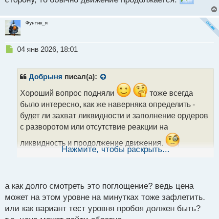
Фунтик_я
Н
04 янв 2026, 18:01
е
п
р
Добрыня
писал(а):
о
ч
Хороший вопрос подняли
тоже всегда
и
было интересно, как же наверняка определить -
т
будет ли захват ликвидности и заполнение ордеров
а
с разворотом или отсутствие реакции на
н
н
ликвидность и продолжение движения.
ы
Нажмите, чтобы раскрыть...
Сколько пробовал, единственный годный варик это
й
п
мониторить поглощения на минутке в месте
о
предполагаемого пробоя, если его нет в обратную
с
а как долго смотреть это поглощение? ведь цена
т
сторону, то обычно движение продолжается.
может на этом уровне на минутках тоже зафлетить.
или как вариант тест уровня пробоя должен быть?