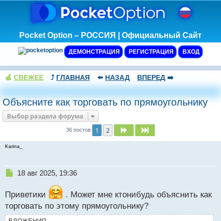
Pocket Option – РОССИЯ | Официальный Сайт
ДЕМОНСТРАЦИЯ
РЕГИСТРАЦИЯ
ВХОД
🍏
СВЕЖЕЕ
⤴️
ГЛАВНАЯ
⬅️
НАЗАД
ВПЕРЕД
➡️
Объясните как торговать по прямоугольнику
Выбор раздела форума
1
2
След.
След.
36 постов
Karina_
Н
18 авг 2025, 19:36
е
п
Приветики
. Может мне ктонибудь объяснить как
р
торговать по этому прямоугольнику?
о
ч