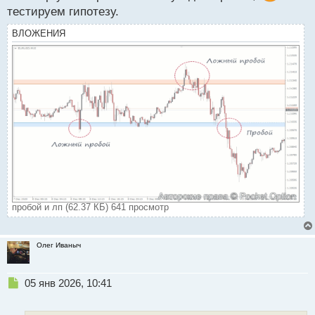
тестируем гипотезу.
ВЛОЖЕНИЯ
пробой и лп (62.37 КБ) 641 просмотр
Олег Иваныч
Н
05 янв 2026, 10:41
е
п