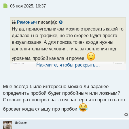
Н
06 ноя 2025, 16:37
е
п
р
Рамоныч
писал(а):
о
Ну да, прямоугольником можно отрисовать какой то
ч
диапазон на графике, но это скорее будет просто
и
т
визуализация. А для поиска точек входа нужны
а
дополнительные условия, типа закрепления под
н
н
уровнем, пробой канала и прочее.
ы
Нажмите, чтобы раскрыть...
й
п
о
с
Мне всегда было интересно можно ли заранее
т
определить пробой будет пробойным или ложным?
Столько раз погорел на этом паттерн что просто в пот
бросает когда слышу про пробои
Добрыня