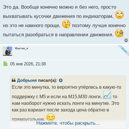
н
н
Это да. Вообще конечно можно и без него, просто
ы
выхватывать кусочки движения по индикаторам,
й
п
но это не намного проще,
поэтому лучше конечно
о
с
пытаться разобраться в направлении движения.
т
Фунтик_я
Н
05 янв 2026, 21:38
е
п
р
Добрыня
писал(а):
о
Если это минутка, то вероятно упёрлись в какую-то
ч
и
поддержку с М5 и если на М15,М30 лонги,
то
т
нам наоборот нужно искать лонги на минутке. Это
а
как раз вариант после захода цена обратно в
н
н
прямоугольник.
ы
Нажмите, чтобы раскрыть...
Если говорим о шорте, то смотрим на реакцию
й