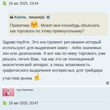
Н
18 авг 2025, 19:44
е
п
р
Karina_
писал(а):
о
ч
Приветики
. Может мне ктонибудь объяснить
и
как торговать по этому прямоугольнику?
т
а
Здравствуйте. Это инструмент рисования который
н
н
используют для выделения каких - либо значимых
ы
зон или диапазонов. А вот как по нему торговать уже
й
решать лично Вам, так как это не полноценный
п
аналитический аппарат, а лишь возможность
о
с
графического выделения интересных для трейдера
т
участков рынка
.
Izya Zukerman
Н
18 авг 2025, 20:47
е