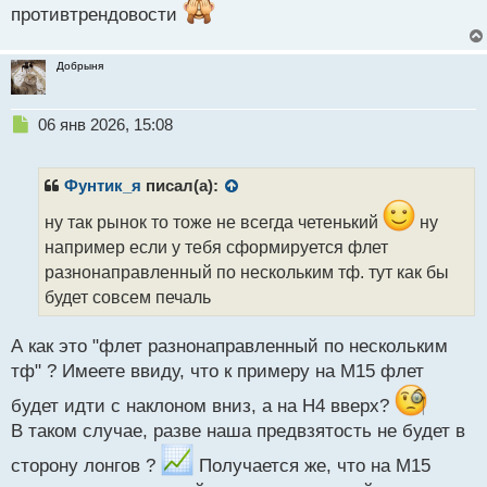
противтрендовости
Добрыня
Н
06 янв 2026, 15:08
е
п
р
Фунтик_я
писал(а):
о
ч
ну так рынок то тоже не всегда четенький
ну
и
например если у тебя сформируется флет
т
разнонаправленный по нескольким тф. тут как бы
а
будет совсем печаль
н
н
ы
А как это "флет разнонаправленный по нескольким
й
тф" ? Имеете ввиду, что к примеру на М15 флет
п
о
будет идти с наклоном вниз, а на Н4 вверх?
с
В таком случае, разве наша предвзятость не будет в
т
сторону лонгов ?
Получается же, что на М15