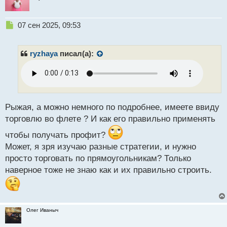
Н
07 сен 2025, 09:53
е
п
р
ryzhaya
писал(а):
о
ч
и
т
а
н
Рыжая, а можно немного по подробнее, имеете ввиду
н
торговлю во флете ? И как его правильно применять
ы
й
чтобы получать профит?
п
Может, я зря изучаю разные стратегии, и нужно
о
просто торговать по прямоугольникам? Только
с
наверное тоже не знаю как и их правильно строить.
т
Олег Иваныч