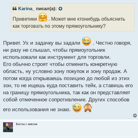
п
р
Karina_
писал(а):
о
ч
Приветики
. Может мне ктонибудь объяснить
и
как торговать по этому прямоугольнику?
т
а
н
Привет. Ух и задачку вы задали
. Честно говоря,
н
ни разу не слышал, чтобы прямоугольник
ы
использовали как инструмент для торговли.
й
п
Его обычно строят чтобы отменить конкретную
о
область, ну условно зону покупок и зону продаж. А
с
потом когда открываешь позицию до любой из этих
т
зон, то не ищешь куда поставить тейк, а ставишь его
на границу прямоугольника, так как он представляет
собой отмеченное сопротивление. Других способов
его использования не знаю.
Биток с мясом