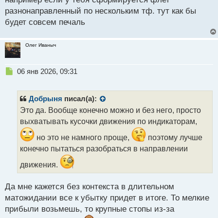
т
разнонаправленный по нескольким тф. тут как бы
будет совсем печаль
Олег Иваныч
Н
06 янв 2026, 09:31
е
п
р
Добрыня
писал(а):
о
Это да. Вообще конечно можно и без него, просто
ч
выхватывать кусочки движения по индикаторам,
и
т
но это не намного проще,
поэтому лучше
а
конечно пытаться разобраться в направлении
н
н
движения.
ы
й
п
Да мне кажется без контекста в длительном
о
матожидании все к убытку придет в итоге. То мелкие
с
прибыли возьмешь, то крупные стопы из-за
т