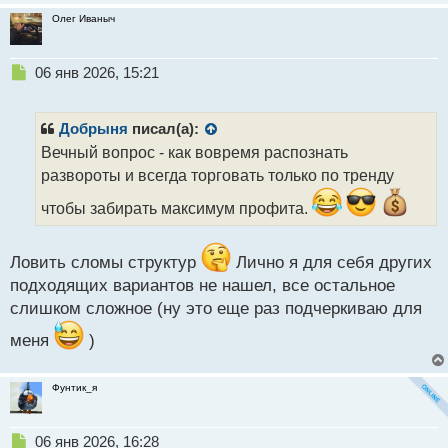
Олег Иваныч
Н
06 янв 2026, 15:21
е
п
р
Добрыня
писал(а):
о
Вечный вопрос - как вовремя распознать
ч
развороты и всегда торговать только по тренду
и
т
чтобы забирать максимум профита.
а
н
н
Ловить сломы структур
Лично я для себя других
ы
подходящих вариантов не нашел, все остальное
й
п
слишком сложное (ну это еще раз подчеркиваю для
о
меня
)
с
т
Фунтик_я
Н
06 янв 2026, 16:28