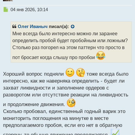
Н
04 янв 2026, 10:14
е
п
р
Олег Иваныч
писал(а):
о
Мне всегда было интересно можно ли заранее
ч
определить пробой будет пробойным или ложным?
и
т
Столько раз погорел на этом паттерн что просто в
а
пот бросает когда слышу про пробои
н
н
ы
Хороший вопрос подняли
тоже всегда было
й
п
интересно, как же наверняка определить - будет ли
о
захват ликвидности и заполнение ордеров с
с
разворотом или отсутствие реакции на ликвидность
т
и продолжение движения.
Сколько пробовал, единственный годный варик это
мониторить поглощения на минутке в месте
предполагаемого пробоя, если его нет в обратную
сторону, то обычно движение продолжается.