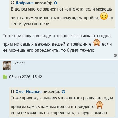
р
Добрыня
писал(а):
о
В целом многое зависит от контекста, если можешь
ч
и
четко аргументировать почему ждём пробоя,
то
т
тестируем гипотезу.
а
н
н
Тоже прихожу к выводу что контекст рынка это одна
ы
прям из самых важных вещей в трейдинге
если
й
п
не можешь его определить, то будет тяжело
о
с
Добрыня
т
Н
05 янв 2026, 15:42
е
п
р
Олег Иваныч
писал(а):
о
Тоже прихожу к выводу что контекст рынка это одна
ч
и
прям из самых важных вещей в трейдинге
т
если не можешь его определить, то будет тяжело
а