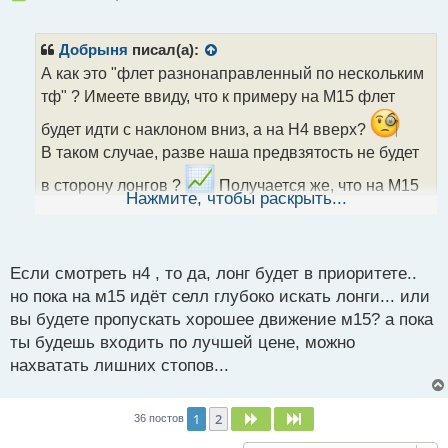
е
п
р
Добрыня
писал(а):
о
А как это "флет разнонаправленный по нескольким
ч
тф" ? Имеете ввиду, что к примеру на М15 флет
и
т
будет идти с наклоном вниз, а на Н4 вверх?
а
В таком случае, разве наша предвзятость не будет
н
н
в сторону лонгов ?
Получается же, что на М15
ы
Нажмите, чтобы раскрыть...
дают возможность зайти по минимальной цене и на
й
п
Н4 это должна быть зона лоёв
или чего то
о
с
не так понял?
Если смотреть н4 , то да, лонг будет в приоритете..
т
но пока на м15 идёт селл глубоко искать лонги... или
вы будете пропускать хорошее движение м15? а пока
ты будешь входить по лучшей цене, можно
нахватать лишних стопов...
1
2
След.
След.
36 постов