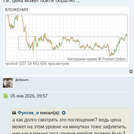
т.е. цена может пойти обратно ...
ВЛОЖЕНИЯ
пробой (107.19 КБ) 656 просмотров
Добрыня
Н
05 янв 2026, 09:57
е
п
р
Фунтик_я
писал(а):
о
а как долго смотреть это поглощение? ведь цена
ч
может на этом уровне на минутках тоже зафлетить.
и
т
или как вариант тест уровня пробоя должен быть?