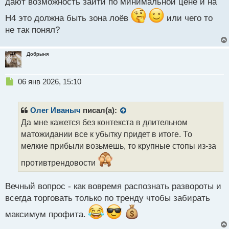
дают возможность зайти по минимальной цене и на
Н4 это должна быть зона лоёв
или чего то
не так понял?
Добрыня
Н
06 янв 2026, 15:10
е
п
р
Олег Иваныч
писал(а):
о
Да мне кажется без контекста в длительном
ч
матожидании все к убытку придет в итоге. То
и
т
мелкие прибыли возьмешь, то крупные стопы из-за
а
противтрендовости
н
н
ы
Вечный вопрос - как вовремя распознать развороты и
й
всегда торговать только по тренду чтобы забирать
п
о
максимум профита.
с
т