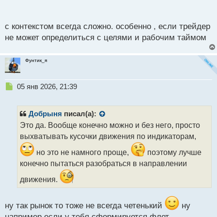
п
цены при коррекции в 0.5% пробойного движения,
о
если поглощения в шорт нет, то обычно либо идёт
с
с контекстом всегда сложно. особенно , если трейдер
разворот, либо продолжается боковик, только уже
т
не может определиться с целями и рабочим таймом
ниже.
В целом многое зависит от контекста, если можешь
Фунтик_я
четко аргументировать почему ждём пробоя,
то
тестируем гипотезу.
Н
05 янв 2026, 21:39
е
п
р
Добрыня
писал(а):
о
Это да. Вообще конечно можно и без него, просто
ч
выхватывать кусочки движения по индикаторам,
и
т
но это не намного проще,
поэтому лучше
а
конечно пытаться разобраться в направлении
н
н
движения.
ы
й
п
ну так рынок то тоже не всегда четенький
ну
о
например если у тебя сформируется флет
с