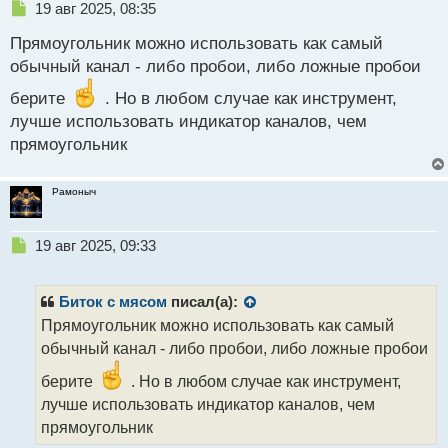
Н
19 авг 2025, 08:35
е
Прямоугольник можно использовать как самый
п
р
обычный канал - либо пробои, либо ложные пробои
о
берите
ч
. Но в любом случае как инструмент,
и
лучше использовать индикатор каналов, чем
т
прямоугольник
а
н
н
Рамоныч
ы
й
п
Н
19 авг 2025, 09:33
о
е
с
п
т
р
Биток с мясом
писал(а):
о
Прямоугольник можно использовать как самый
ч
обычный канал - либо пробои, либо ложные пробои
и
т
берите
. Но в любом случае как инструмент,
а
лучше использовать индикатор каналов, чем
н
н
прямоугольник
ы