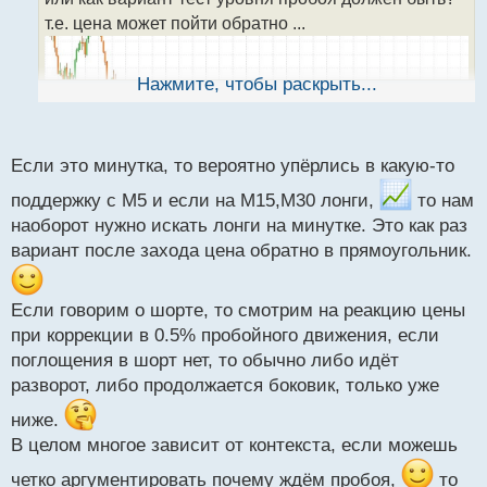
а
т.е. цена может пойти обратно ...
н
н
ы
Нажмите, чтобы раскрыть...
й
п
о
с
Если это минутка, то вероятно упёрлись в какую-то
т
поддержку с М5 и если на М15,М30 лонги,
то нам
наоборот нужно искать лонги на минутке. Это как раз
вариант после захода цена обратно в прямоугольник.
Если говорим о шорте, то смотрим на реакцию цены
при коррекции в 0.5% пробойного движения, если
поглощения в шорт нет, то обычно либо идёт
разворот, либо продолжается боковик, только уже
ниже.
В целом многое зависит от контекста, если можешь
четко аргументировать почему ждём пробоя,
то