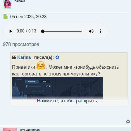
ryzhaya
Н
05 сен 2025, 20:23
е
п
р
о
ч
978 просмотров
и
т
Karina_
писал(а):
а
н
Приветики
. Может мне ктонибудь объяснить
н
как торговать по этому прямоугольнику?
ы
й
п
о
с
т
Нажмите, чтобы раскрыть...
Izya Zukerman