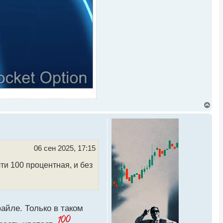
В
е
р
н
у
т
ь
06 сен 2025, 17:15
с
я
ти 100 процентная, и без
к
н
а
ч
а
л
айле. Только в таком
у