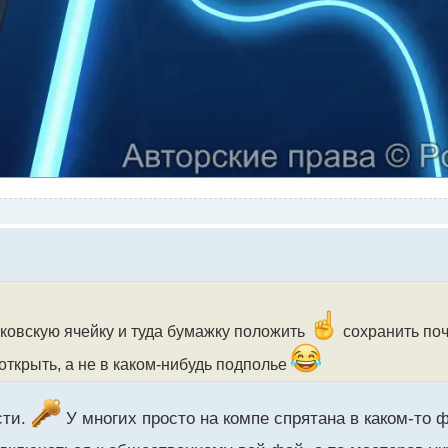
нковскую ячейку и туда бумажку положить
сохранить поч
 открыть, а не в каком-нибудь подполье
сти.
У многих просто на компе спрятана в каком-то ф