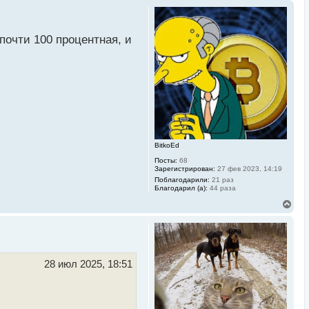
почти 100 процентная, и
BitkoEd
Посты:
68
Зарегистрирован:
27 фев 2023, 14:19
Поблагодарили:
21 раз
Благодарил (а):
44 раза
В
е
р
н
у
т
ь
28 июл 2025, 18:51
с
я
к
н