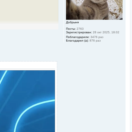
а
ч
а
л
у
Добрыня
Посты:
2763
Зарегистрирован:
28 окт 2025, 18:02
Поблагодарили:
3476 раз
Благодарил (а):
876 раз
 поту посреди ночи