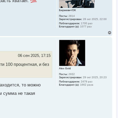
расть хватает.
Биржевич'ОК
Посты:
2814
Зарегистрирован:
28 окт 2025, 22:00
Поблагодарили:
1700 раз
Благодарил (а):
1077 раз
В
е
р
н
у
т
ь
06 сен 2025, 17:15
с
я
ти 100 процентная, и без
к
Alex Gold
н
а
Посты:
2932
ч
Зарегистрирован:
29 окт 2025, 20:23
а
Поблагодарили:
2479 раз
л
находится, то можно
Благодарил (а):
1662 раза
у
м сумма не такая