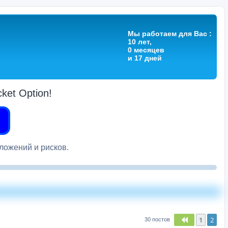
Мы работаем для Вас :
10 лет,
0 месяцев
и 17 дней
et Option!
вложений и рисков.
1
2
Пред.
30 постов