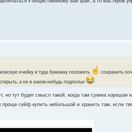
дключаться к общественному вай фай, а то мастеров ук
нковскую ячейку и туда бумажку положить
сохранить поч
 открыть, а не в каком-нибудь подполье
т, но тут будет смысл такой, когда там сумма хорошая 
к проще сейф купить небольшой и хранить там, если тв