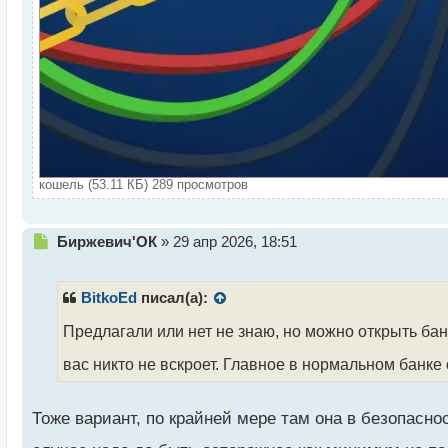
кошель (53.11 КБ) 289 просмотров
Н
Биржевич'ОК
»
29 апр 2026, 18:51
е
п
р
BitkoEd
писал(а):
о
ч
Предлагали или нет не знаю, но можно открыть ба
и
вас никто не вскроет. Главное в нормальном банке
т
а
н
Тоже вариант, по крайней мере там она в безопасно
н
ы