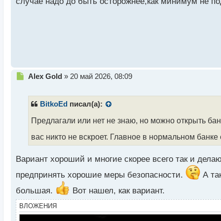
случае надо до быть осторожнее,как минимум не по
й
п
о
с
т
Н
Alex Gold
»
20 май 2026, 08:09
е
п
р
BitkoEd
писал(а):
о
ч
Предлагали или нет не знаю, но можно открыть ба
и
вас никто не вскроет. Главное в нормальном банке
т
а
н
Вариант хороший и многие скорее всего так и делаю
н
ы
предпринять хорошие меры безопасности.
А та
й
большая.
Вот нашел, как вариант.
п
о
ВЛОЖЕНИЯ
с
т