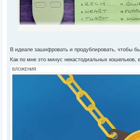
т
а
н
н
ы
й
п
о
с
В идеале зашифровать и продублировать, чтобы бы
т
Как по мне это минус некастодиальных кошельков, 
ВЛОЖЕНИЯ
Здарова криптаны. Бывалые воротилы дайте наколк
переживая по поводу монеток?