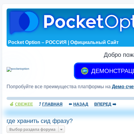
Pocket Option – РОССИЯ | Официальный Сайт
Добро пож
ДЕМОНСТРАЦ
Попробуйте все преимущества платформы на
Демо сче
🍏
СВЕЖЕЕ
⤴️
ГЛАВНАЯ
⬅️
НАЗАД
ВПЕРЕД
➡️
где хранить сид фразу?
Выбор раздела форума