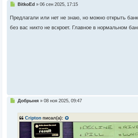
Н
BitkoEd
»
06 сен 2025, 17:15
е
п
Предлагали или нет не знаю, но можно открыть бан
р
о
без вас никто не вскроет. Главное в нормальном бан
ч
и
т
а
н
н
ы
й
п
о
с
т
Н
Добрыня
»
08 ноя 2025, 09:47
е
п
р
Cripton
писал(а):
о
ч
и