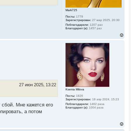
л
у
Mark725
Посты:
1779
Зарегистрирован:
27 мар 2025, 20:30
Поблагодарили:
1207 раз
Благодарил (а):
1457 раз
В
е
р
н
у
т
ь
с
я
к
н
а
ч
27 июн 2025, 13:22
а
Ksenia Milova
л
Посты:
1826
у
Зарегистрирован:
18 апр 2024, 15:23
сбой. Мне кажется его
Поблагодарили:
1462 раза
Благодарил (а):
1004 раза
опировать, а потом
В
е