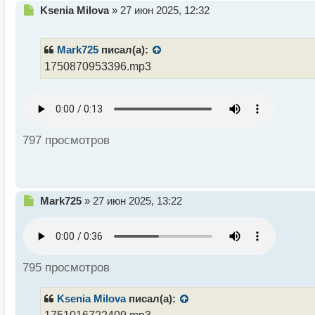
Н
Ksenia Milova
»
27 июн 2025, 12:32
е
п
р
Mark725
писал(а):
о
1750870953396.mp3
ч
и
т
а
н
н
797 просмотров
ы
й
п
о
с
Н
Mark725
»
27 июн 2025, 13:22
т
е
п
р
о
ч
795 просмотров
и
т
Ksenia Milova
писал(а):
а
н