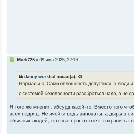
т
а
н
н
ы
й
п
о
с
т
Н
Mark725
»
09 июл 2025, 22:19
е
п
р
danny workhol
писал(а):
о
Нормально. Сами оплошность допустили, а люди из
ч
и
с системой безопасности разобраться надо, а не с
т
а
Я того же мнения, абсурд какой-то. Вместо того ч
н
н
всех подряд. Не ячейки ведь виноваты, а дыры в си
ы
обычных людей, которые просто хотят сохранить с
й
п