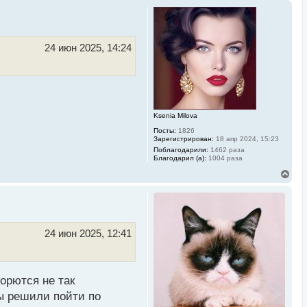
24 июн 2025, 14:24
Ksenia Milova
Посты:
1826
Зарегистрирован:
18 апр 2024, 15:23
Поблагодарили:
1462 раза
Благодарил (а):
1004 раза
В
е
р
н
у
т
ь
24 июн 2025, 12:41
с
я
к
н
а
орются не так
ч
ы решили пойти по
а