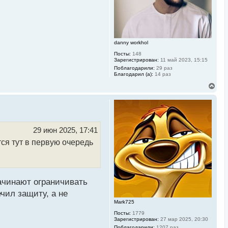
а
ч
а
л
у
danny workhol
Посты:
148
Зарегистрирован:
11 май 2023, 15:15
Поблагодарили:
29 раз
Благодарил (а):
14 раз
В
е
р
н
у
т
ь
29 июн 2025, 17:41
с
ся тут в первую очередь
я
к
н
а
ч
а
начинают ограничивать
л
у
чил защиту, а не
Mark725
Посты:
1779
Зарегистрирован:
27 мар 2025, 20:30
Поблагодарили:
1207 раз