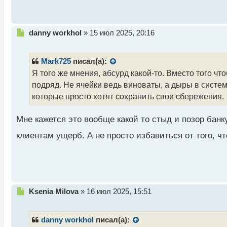
о
с
т
Н
danny workhol
»
15 июл 2025, 20:16
е
п
р
Mark725
писал(а):
о
Я того же мнения, абсурд какой-то. Вместо того ч
ч
подряд. Не ячейки ведь виноваты, а дыры в систем
и
т
которые просто хотят сохранить свои сбережения.
а
н
Мне кажется это вообще какой то стыд и позор банк
н
ы
клиентам ущерб. А не просто избавиться от того, ч
й
п
о
с
т
Н
Ksenia Milova
»
16 июл 2025, 15:51
е
п
р
danny workhol
писал(а):