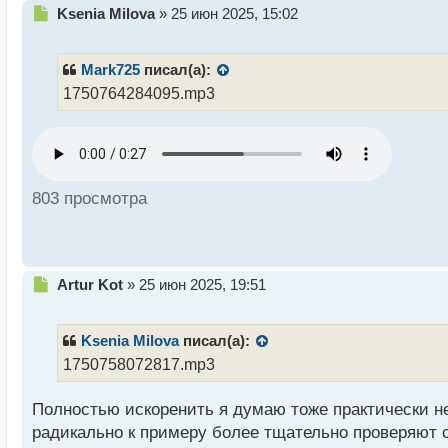
Н
Ksenia Milova
»
25 июн 2025, 15:02
е
п
р
Mark725
писал(а):
о
1750764284095.mp3
ч
и
т
а
н
н
803 просмотра
ы
й
п
о
с
Н
Artur Kot
»
25 июн 2025, 19:51
т
е
п
р
Ksenia Milova
писал(а):
о
1750758072817.mp3
ч
и
Полностью искоренить я думаю тоже практически не
т
а
радикально к примеру более тщательно проверяют 
н