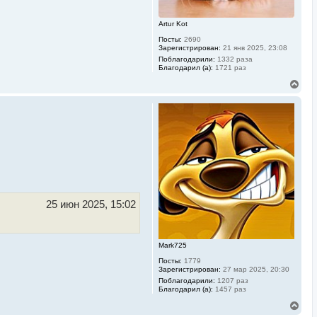
л
у
Artur Kot
Посты:
2690
Зарегистрирован:
21 янв 2025, 23:08
Поблагодарили:
1332 раза
Благодарил (а):
1721 раз
В
е
р
н
у
т
ь
с
я
к
н
а
ч
25 июн 2025, 15:02
а
л
у
Mark725
Посты:
1779
Зарегистрирован:
27 мар 2025, 20:30
Поблагодарили:
1207 раз
Благодарил (а):
1457 раз
В
е