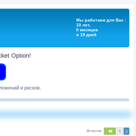
Мы работаем для Вас :
10 лет,
0 месяцев
и 19 дней
et Option!
вложений и рисков.
1
2
Пред.
38 постов