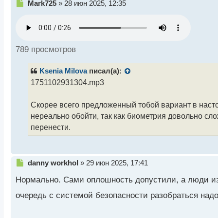
Н
Mark725
»
28 июн 2025, 12:35
е
п
р
о
ч
789 просмотров
и
т
Ksenia Milova
писал(а):
а
н
1751102931304.mp3
н
ы
Скорее всего предложенный тобой вариант в наст
й
нереально обойти, так как биометрия довольно слож
п
о
перенести.
с
т
Н
danny workhol
»
29 июн 2025, 17:41
е
Нормально. Сами оплошность допустили, а люди из
п
р
очередь с системой безопасности разобраться надо
о
ч
и