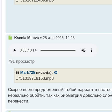
1751016722409.mp3
н
ы
й
п
о
с
т
Н
Ksenia Milova
»
28 июн 2025, 12:28
е
п
р
о
ч
791 просмотр
и
т
Mark725
писал(а):
а
н
1751019718153.mp3
н
ы
Скорее всего предложенный тобой вариант в насто
й
нереально обойти, так как биометрия довольно слож
п
о
перенести.
с
т