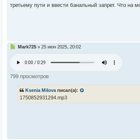
н
третьему пути и ввести банальный запрет. Что на м
ы
й
п
о
с
т
Н
Mark725
»
25 июн 2025, 20:02
е
п
р
о
ч
799 просмотров
и
т
Ksenia Milova
писал(а):
а
н
1750852931294.mp3
н
ы
й
п
о
с
т