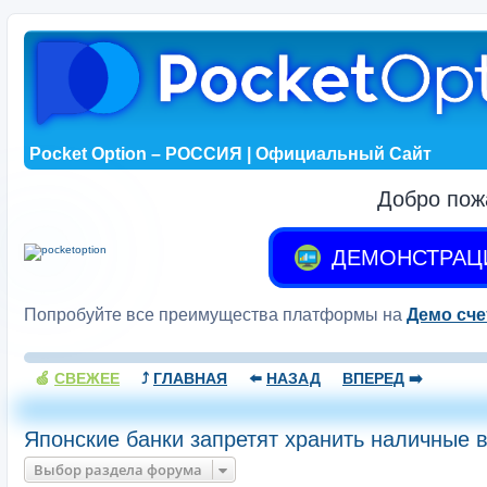
Pocket Option – РОССИЯ | Официальный Сайт
Добро пож
ДЕМОНСТРАЦ
Попробуйте все преимущества платформы на
Демо сче
🍏
СВЕЖЕЕ
⤴️
ГЛАВНАЯ
⬅️
НАЗАД
ВПЕРЕД
➡️
Японские банки запретят хранить наличные 
Выбор раздела форума