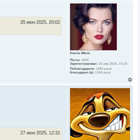
р
н
у
т
ь
25 июн 2025, 20:02
с
я
к
н
а
ч
а
Ksenia Milova
л
Посты:
1826
у
Зарегистрирован:
18 апр 2024, 15:23
Поблагодарили:
1462 раза
Благодарил (а):
1004 раза
В
е
р
н
у
т
ь
с
я
к
н
а
ч
27 июн 2025, 12:32
а