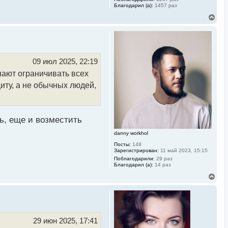
Благодарил (а):
1457 раз
В
е
р
н
у
т
ь
09 июл 2025, 22:19
с
нают ограничивать всех
я
к
иту, а не обычных людей,
н
а
ч
а
л
ть, еще и возместить
у
danny workhol
Посты:
148
Зарегистрирован:
11 май 2023, 15:15
Поблагодарили:
29 раз
Благодарил (а):
14 раз
В
е
р
н
у
т
ь
29 июн 2025, 17:41
с