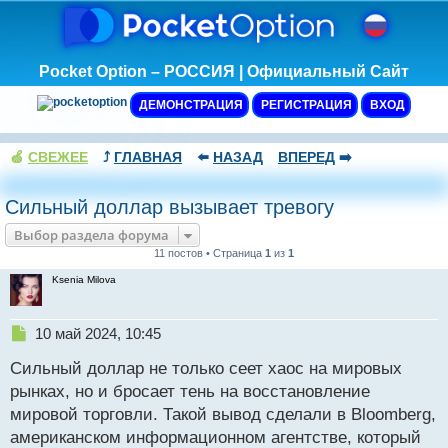
Pocket Option – РОССИЯ | Официальный Сайт
ДЕМОНСТРАЦИЯ
РЕГИСТРАЦИЯ
ВХОД
🍏
СВЕЖЕЕ
⤴️
ГЛАВНАЯ
⬅️
НАЗАД
ВПЕРЕД
➡️
Сильный доллар вызывает тревогу
Выбор раздела форума
11 постов • Страница
1
из
1
Ksenia Milova
Н
10 май 2024, 10:45
е
Сильный доллар не только сеет хаос на мировых
п
р
рынках, но и бросает тень на восстановление
о
мировой торговли. Такой вывод сделали в Bloomberg,
ч
американском информационном агентстве, который
и