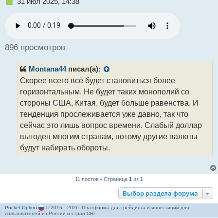
Н
31 июл 2025, 14:38
е
п
Ценовое давление распространяется на заводы по
р
всему миру. В тех странах, где средняя
о
ч
себестоимость ресурсов увеличивалась,
896 просмотров
и
производители часто называли одной из причин
т
неблагоприятные обменные курсы.
Montana44
писал(а):
а
н
Скорее всего всё будет становиться более
н
Что же будет дальше с мировой экономикой? Какие
горизонтальным. Не будет таких монополий со
ы
ваши прогнозы на ближайшее время?
стороны США, Китая, будет больше равенства. И
й
тенденция прослеживается уже давно, так что
п
о
сейчас это лишь вопрос времени. Слабый доллар
с
выгоден многим странам, потому другие валюты
т
будут набирать обороты.
11 постов • Страница
1
из
1
Выбор раздела форума
Pocket Option
© 2016—2026. Платформа для трейдинга и инвестиций для
пользователей из России и стран СНГ.