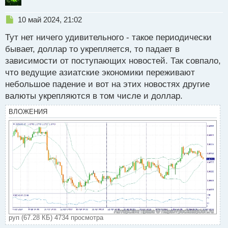
Н
10 май 2024, 21:02
е
Тут нет ничего удивительного - такое периодически
п
р
бывает, доллар то укрепляется, то падает в
о
зависимости от поступающих новостей. Так совпало,
ч
что ведущие азиатские экономики переживают
и
т
небольшое падение и вот на этих новостях другие
а
валюты укрепляются в том числе и доллар.
н
н
ВЛОЖЕНИЯ
ы
й
п
о
с
т
руп (67.28 КБ) 4734 просмотра