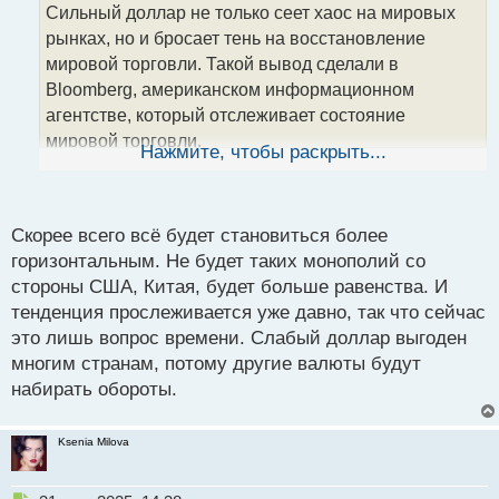
о
Сильный доллар не только сеет хаос на мировых
ч
рынках, но и бросает тень на восстановление
и
т
мировой торговли. Такой вывод сделали в
а
Bloomberg, американском информационном
н
агентстве, который отслеживает состояние
н
мировой торговли.
ы
Нажмите, чтобы раскрыть...
й
п
Что случилось? В апреле глобальная инфляция
о
затрат на сырье достигла 14-месячного максимума.
с
Скорее всего всё будет становиться более
В странах, которые страдают от инфляции,
т
горизонтальным. Не будет таких монополий со
ослабление национальной валюты привело к
стороны США, Китая, будет больше равенства. И
увеличению затрат на импорт в то время, когда
тенденция прослеживается уже давно, так что сейчас
мировые цены на нефть, логистику и продукты
это лишь вопрос времени. Слабый доллар выгоден
питания уже растут. Например, в Южной Корее
многим странам, потому другие валюты будут
импортное сырье подорожало после падения воны
набирать обороты.
на 5% по отношению к доллару США в этом году.
Японские экспортеры недовольны и обеспокоены
Ksenia Milova
падением иены, которая достигла минимума за
последние три десятилетия, ведь позже это может
повлиять на другие части цепочки поставок.