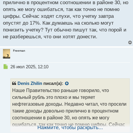
прилично в процентном соотношении в районе 30, но
опять же могу ошибаться, так как точно не помню
цифры. Сейчас ходят слухи, что учетку завтра
опустят до 17%. Как думаешь на сколько могут
понизить учетку? Тут обычно пишут так, что порой и
не разберешься, что они хотят донести.
Freeman
Н
26 июл 2025, 12:10
е
п
р
Denis Zhilin
писал(а):
о
Наше Правительство раньше говорило, что
ч
сильный рубль это плохо и мы теряет
и
т
нефтегазовые доходы. Недавно читал, что просели
а
такие доходы довольно прилично в процентном
н
соотношении в районе 30, но опять же могу
н
ошибаться, так как точно не помню цифры. Сейчас
ы
Нажмите, чтобы раскрыть...
й
ходят слухи, что учетку завтра опустят до 17%. Как