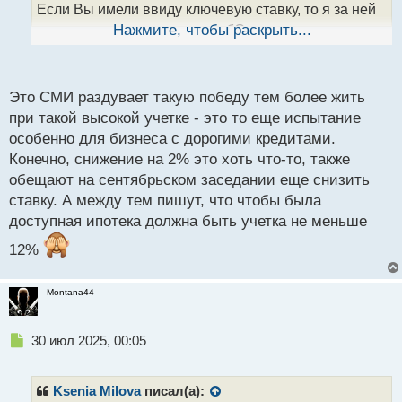
н
Если Вы имели ввиду ключевую ставку, то я за ней
ы
сильно не слежу, так как это бОльше
Нажмите, чтобы раскрыть...
й
манипулятивная информация. Сейчас погуглил, ее
п
вчера понизили до 18% представляя это как победу,
о
с
Это СМИ раздувает такую победу тем более жить
но не думаю что народ от этого заживет лучше
.
т
при такой высокой учетке - это то еще испытание
особенно для бизнеса с дорогими кредитами.
Конечно, снижение на 2% это хоть что-то, также
обещают на сентябрьском заседании еще снизить
ставку. А между тем пишут, что чтобы была
доступная ипотека должна быть учетка не меньше
12%
Montana44
Н
30 июл 2025, 00:05
е
п
р
Ksenia Milova
писал(а):