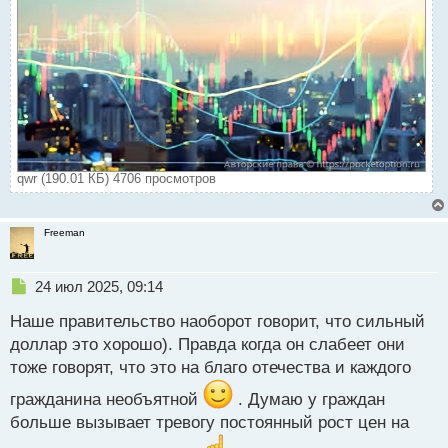
qwr (190.01 КБ) 4706 просмотров
Freeman
Н
24 июл 2025, 09:14
е
Наше правительство наоборот говорит, что сильный
п
р
доллар это хорошо). Правда когда он слабеет они
о
тоже говорят, что это на благо отечества и каждого
ч
и
гражданина необъятной
. Думаю у граждан
т
больше вызывает тревогу постоянный рост цен на
а
н