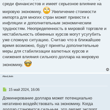
н
среди финансистов и имеет серьезное влияние на
ы
й
мировую экономику.
Увеличение стоимости
п
импорта для многих стран может привести к
о
с
инфляции и дополнительным экономическим
т
трудностям. Неопределенность в мировой торговле и
нестабильность обменных курсов могут усугубить
уже сложную ситуацию. Считаю что в ближайшее
время возможно, будут приняты дополнительные
меры для стабилизации валютных курсов и
снижения влияния сильного доллара на мировую
экономику.
AlexLitvin
Н
15 май 2024, 16:06
е
Доминирование доллара может потенциально
п
р
негативно воздействовать на экономику. Когда
о
доллар становится сильным, это делает экспорт