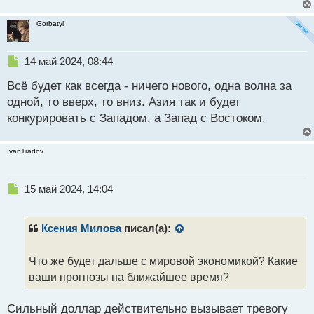
Gorbatyi
Н
14 май 2024, 08:44
е
Всё будет как всегда - ничего нового, одна волна за
п
р
одной, то вверх, то вниз. Азия так и будет
о
конкурировать с Западом, а Запад с Востоком.
ч
и
т
IvanTradov
а
н
н
Н
15 май 2024, 14:04
ы
е
й
п
п
р
Ксения Милова
писал(а):
о
о
с
ч
Что же будет дальше с мировой экономикой? Какие
т
и
т
ваши прогнозы на ближайшее время?
а
н
Сильный доллар действительно вызывает тревогу