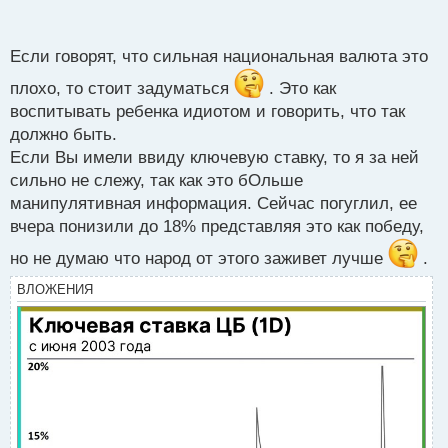
п
думаешь на сколько могут понизить учетку? Тут
о
обычно пишут так, что порой и не разберешься, что
с
Если говорят, что сильная национальная валюта это
они хотят донести.
т
плохо, то стоит задуматься
. Это как
воспитывать ребенка идиотом и говорить, что так
должно быть.
Если Вы имели ввиду ключевую ставку, то я за ней
сильно не слежу, так как это бОльше
манипулятивная информация. Сейчас погуглил, ее
вчера понизили до 18% представляя это как победу,
но не думаю что народ от этого заживет лучше
.
ВЛОЖЕНИЯ