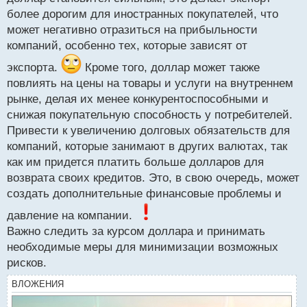
ч
более дорогим для иностранных покупателей, что
и
т
может негативно отразиться на прибыльности
а
компаний, особенно тех, которые зависят от
н
н
экспорта.
Кроме того, доллар может также
ы
повлиять на цены на товары и услуги на внутреннем
й
рынке, делая их менее конкурентоспособными и
п
снижая покупательную способность у потребителей.
о
с
Привести к увеличению долговых обязательств для
т
компаний, которые занимают в других валютах, так
как им придется платить больше долларов для
возврата своих кредитов. Это, в свою очередь, может
создать дополнительные финансовые проблемы и
давление на компании.
Важно следить за курсом доллара и принимать
необходимые меры для минимизации возможных
рисков.
ВЛОЖЕНИЯ