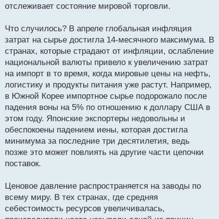
т
отслеживает состояние мировой торговли.
а
н
Что случилось? В апреле глобальная инфляция
н
затрат на сырье достигла 14-месячного максимума. В
ы
й
странах, которые страдают от инфляции, ослабление
п
национальной валюты привело к увеличению затрат
о
на импорт в то время, когда мировые цены на нефть,
с
логистику и продукты питания уже растут. Например,
т
в Южной Корее импортное сырье подорожало после
падения воны на 5% по отношению к доллару США в
этом году. Японские экспортеры недовольны и
обеспокоены падением иены, которая достигла
минимума за последние три десятилетия, ведь
позже это может повлиять на другие части цепочки
поставок.
Ценовое давление распространяется на заводы по
всему миру. В тех странах, где средняя
себестоимость ресурсов увеличивалась,