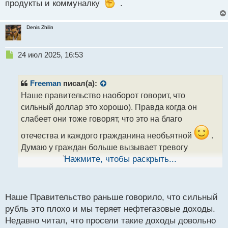
продукты и коммуналку
.
н
ы
й
Denis Zhilin
п
о
Н
с
24 июл 2025, 16:53
е
т
п
р
Freeman
писал(а):
о
Наше правительство наоборот говорит, что
ч
сильный доллар это хорошо). Правда когда он
и
т
слабеет они тоже говорят, что это на благо
а
отечества и каждого гражданина необъятной
.
н
н
Думаю у граждан больше вызывает тревогу
ы
постоянный рост цен на продукты и коммуналку
Нажмите, чтобы раскрыть...
й
п
.
о
с
Наше Правительство раньше говорило, что сильный
т
рубль это плохо и мы теряет нефтегазовые доходы.
Недавно читал, что просели такие доходы довольно