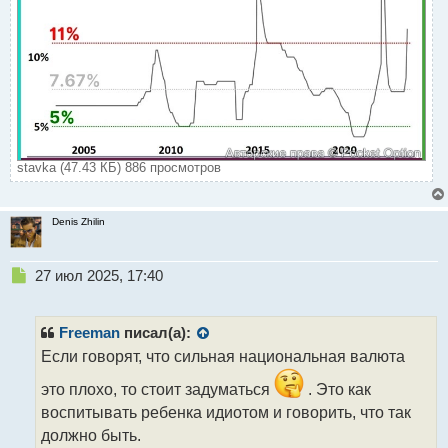
stavka (47.43 КБ) 886 просмотров
Denis Zhilin
Н
27 июл 2025, 17:40
е
п
р
Freeman
писал(а):
о
Если говорят, что сильная национальная валюта
ч
и
это плохо, то стоит задуматься
. Это как
т
воспитывать ребенка идиотом и говорить, что так
а
должно быть.
н