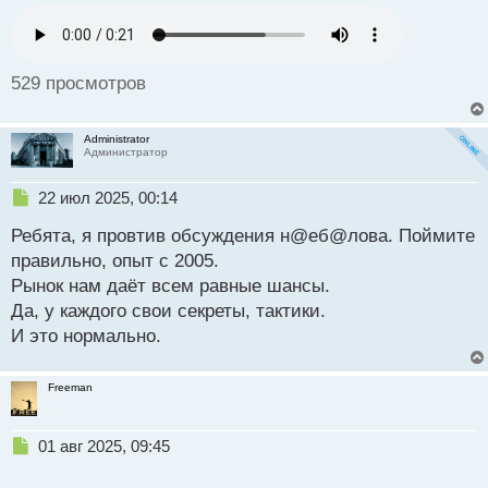
й
п
о
с
529 просмотров
т
Administrator
Администратор
Н
22 июл 2025, 00:14
е
Ребята, я провтив обсуждения н@еб@лова. Поймите
п
р
правильно, опыт с 2005.
о
Рынок нам даёт всем равные шансы.
ч
Да, у каждого свои секреты, тактики.
и
т
И это нормально.
а
н
Freeman
н
ы
й
Н
01 авг 2025, 09:45
п
е
о
п