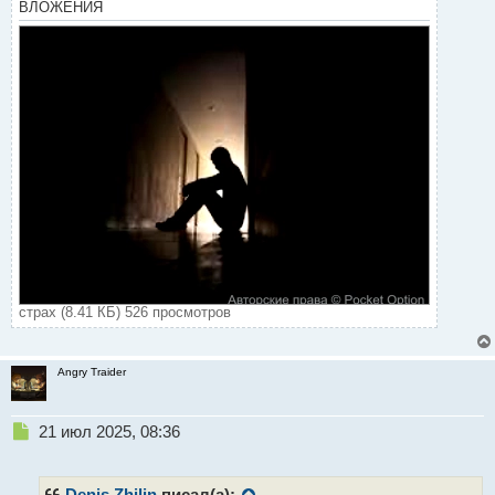
ВЛОЖЕНИЯ
страх (8.41 КБ) 526 просмотров
Angry Traider
Н
21 июл 2025, 08:36
е
п
р
Denis Zhilin
писал(а):