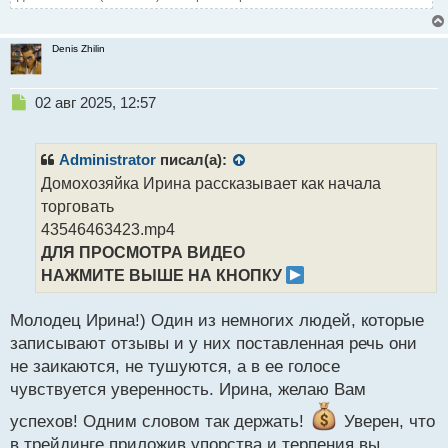
Denis Zhilin
Н
02 авг 2025, 12:57
е
п
р
Administrator
писал(а):
о
Домохозяйка Ирина рассказывает как начала
ч
торговать
и
т
43546463423.mp4
а
ДЛЯ ПРОСМОТРА ВИДЕО
н
НАЖМИТЕ ВЫШЕ НА КНОПКУ
н
ы
й
Молодец Ирина!) Один из немногих людей, которые
п
записывают отзывы и у них поставленная речь они
о
не заикаются, не тушуются, а в ее голосе
с
чувствуется уверенность. Ирина, желаю Вам
т
успехов! Одним словом так держать!
Уверен, что
в трейдинге приложив упорства и терпения вы