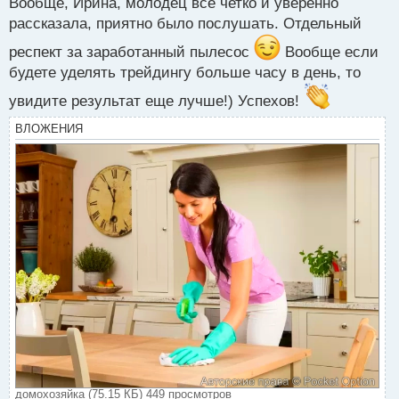
Вообще, Ирина, молодец все четко и уверенно
т
рассказала, приятно было послушать. Отдельный
а
н
респект за заработанный пылесос
Вообще если
н
будете уделять трейдингу больше часу в день, то
ы
й
увидите результат еще лучше!) Успехов!
п
о
ВЛОЖЕНИЯ
с
т
домохозяйка (75.15 КБ) 449 просмотров