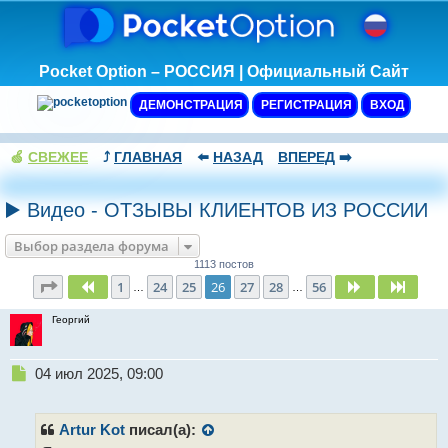
Pocket Option – РОССИЯ | Официальный Сайт
ДЕМОНСТРАЦИЯ
РЕГИСТРАЦИЯ
ВХОД
🍏
СВЕЖЕЕ
⤴️
ГЛАВНАЯ
⬅️
НАЗАД
ВПЕРЕД
➡️
▶️ Видео - ОТЗЫВЫ КЛИЕНТОВ ИЗ РОССИИ
Выбор раздела форума
1113 постов
Страница
26
из
56
1
24
25
26
27
28
56
Пред.
След.
След.
…
…
Георгий
Н
04 июл 2025, 09:00
е
п
р
Artur Kot
писал(а):
о