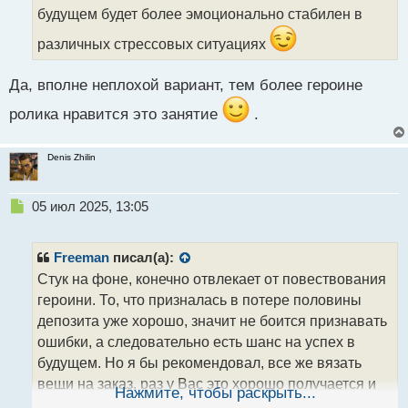
н
будущем будет более эмоционально стабилен в
н
ы
различных стрессовых ситуациях
й
п
Да, вполне неплохой вариант, тем более героине
о
с
ролика нравится это занятие
.
т
Denis Zhilin
Н
05 июл 2025, 13:05
е
п
р
Freeman
писал(а):
о
Стук на фоне, конечно отвлекает от повествования
ч
героини. То, что призналась в потере половины
и
т
депозита уже хорошо, значит не боится признавать
а
ошибки, а следовательно есть шанс на успех в
н
будущем. Но я бы рекомендовал, все же вязать
н
вещи на заказ, раз у Вас это хорошо получается и
ы
Нажмите, чтобы раскрыть...
й
нравится это занятие, то думаю в этом можно