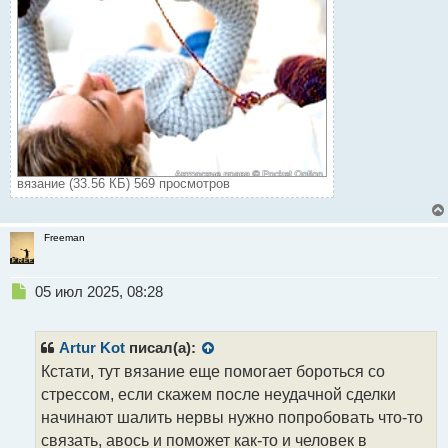
вязание (33.56 КБ) 569 просмотров
Freeman
Н
05 июл 2025, 08:28
е
п
р
Artur Kot
писал(а):
о
Кстати, тут вязание еще помогает бороться со
ч
стрессом, если скажем после неудачной сделки
и
т
начинают шалить нервы нужно попробовать что-то
а
связать, авось и поможет как-то и человек в