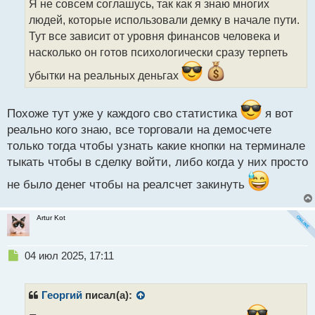
Я не совсем соглашусь, так как я знаю многих
ч
людей, которые использовали демку в начале пути.
и
т
Тут все зависит от уровня финансов человека и
а
насколько он готов психологически сразу терпеть
н
н
убытки на реальных деньгах
ы
й
п
Похоже тут уже у каждого сво статистика
я вот
о
реально кого знаю, все торговали на демосчете
с
только тогда чтобы узнать какие кнопки на терминале
т
тыкать чтобы в сделку войти, либо когда у них просто
не было денег чтобы на реалсчет закинуть
Artur Kot
Н
04 июл 2025, 17:11
е
п
р
Георгий
писал(а):
о