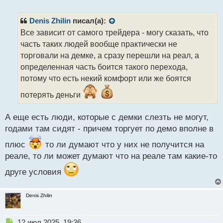
е
п
р
Denis Zhilin
писал(а):
о
Все зависит от самого трейдера - могу сказать, что
ч
часть таких людей вообще практически не
и
т
торговали на демке, а сразу перешли на реал, а
а
определенная часть боится такого перехода,
н
потому что есть некий комфорт или же боятся
н
ы
потерять деньги
й
п
А еще есть люди, которые с демки слезть не могут,
о
с
годами там сидят - причем торгует по демо вполне в
т
плюс
то ли думают что у них не получится на
реале, то ли может думают что на реале там какие-то
друге условия
Denis Zhilin
Н
12 июл 2025, 19:36