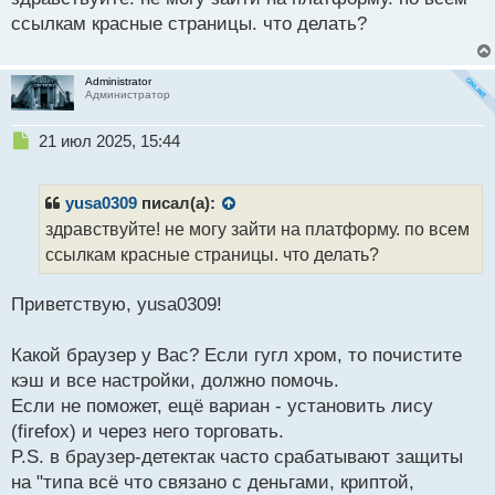
р
ссылкам красные страницы. что делать?
о
ч
и
Administrator
т
Администратор
а
н
Н
21 июл 2025, 15:44
н
е
ы
п
й
р
yusa0309
писал(а):
п
о
здравствуйте! не могу зайти на платформу. по всем
о
ч
ссылкам красные страницы. что делать?
с
и
т
т
а
Приветствую, yusa0309!
н
н
Какой браузер у Вас? Если гугл хром, то почистите
ы
й
кэш и все настройки, должно помочь.
п
Если не поможет, ещё вариан - установить лису
о
(firefox) и через него торговать.
с
P.S. в браузер-детектак часто срабатывают защиты
т
на "типа всё что связано с деньгами, криптой,