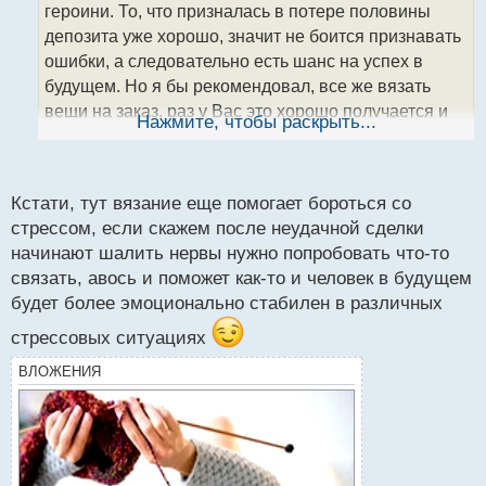
героини. То, что призналась в потере половины
и
т
депозита уже хорошо, значит не боится признавать
а
ошибки, а следовательно есть шанс на успех в
н
будущем. Но я бы рекомендовал, все же вязать
н
вещи на заказ, раз у Вас это хорошо получается и
ы
Нажмите, чтобы раскрыть...
й
нравится это занятие, то думаю в этом можно
п
реализоваться
.
о
с
Кстати, тут вязание еще помогает бороться со
т
стрессом, если скажем после неудачной сделки
начинают шалить нервы нужно попробовать что-то
связать, авось и поможет как-то и человек в будущем
будет более эмоционально стабилен в различных
стрессовых ситуациях
ВЛОЖЕНИЯ