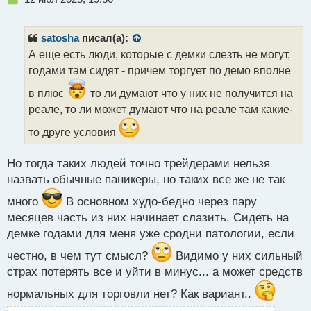
е
п
р
satosha
писал(а):
о
А еще есть люди, которые с демки слезть не могут,
ч
годами там сидят - причем торгует по демо вполне
и
т
в плюс
то ли думают что у них не получится на
а
реале, то ли может думают что на реале там какие-
н
н
то друге условия
ы
й
п
Но тогда таких людей точно трейдерами нельзя
о
назвать обычные паникеры, но таких все же не так
с
т
много
В основном худо-бедно через пару
месяцев часть из них начинает слазить. Сидеть на
демке годами для меня уже сродни патологии, если
честно, в чем тут смысл?
Видимо у них сильный
страх потерять все и уйти в минус... а может средств
нормальных для торговли нет? Как вариант..