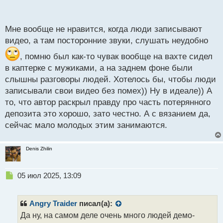
п
реализоваться
.
о
с
Мне вообще не нравится, когда люди записывают
т
видео, а там посторонние звуки, слушать неудобно
, помню был как-то чувак вообще на вахте сидел
в каптерке с мужиками, а на заднем фоне были
слышны разговоры людей. Хотелось бы, чтобы люди
записывали свои видео без помех)) Ну в идеале)) А
то, что автор раскрыл правду про часть потерянного
депозита это хорошо, зато честно. А с вязанием да,
сейчас мало молодых этим занимаются.
Denis Zhilin
Н
05 июл 2025, 13:09
е
п
р
Angry Traider
писал(а):
о
Да ну, на самом деле очень много людей демо-
ч