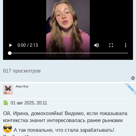
а
н
н
ы
й
п
о
с
т
617 просмотров
Artur Kot
Н
01 авг 2025, 20:11
е
Ой, Ирина, домохозяйка! Видимо, если показывала
п
р
контекстка значит интересовалась ранее рынками
о
ч
А так похвально, что стала зарабатывать!
и