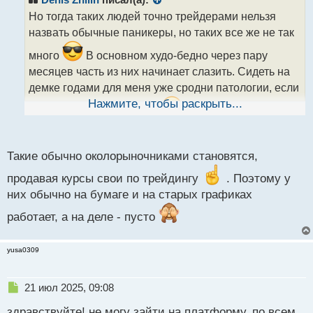
о
Но тогда таких людей точно трейдерами нельзя
ч
назвать обычные паникеры, но таких все же не так
и
т
много
В основном худо-бедно через пару
а
месяцев часть из них начинает слазить. Сидеть на
н
н
демке годами для меня уже сродни патологии, если
ы
Нажмите, чтобы раскрыть...
честно, в чем тут смысл?
Видимо у них
й
п
сильный страх потерять все и уйти в минус... а
о
может средств нормальных для торговли нет? Как
с
Такие обычно околорыночниками становятся,
т
вариант..
продавая курсы свои по трейдингу
. Поэтому у
них обычно на бумаге и на старых графиках
работает, а на деле - пусто
yusa0309
Н
21 июл 2025, 09:08
е
здравствуйте! не могу зайти на платформу. по всем
п