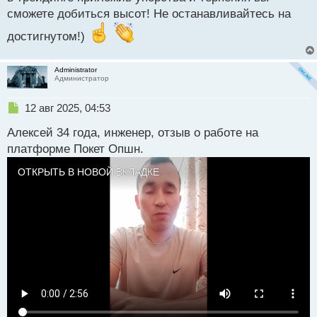
сможете добиться высот! Не останавливайтесь на
достигнутом!)
Administrator
Администратор
Н
12 авг 2025, 04:53
е
Алексей 34 года, инженер, отзыв о работе на
п
р
платформе Покет Опшн.
о
ч
ОТКРЫТЬ В НОВОЙ ВКЛАДКЕ
и
т
а
н
н
ы
й
п
о
с
т