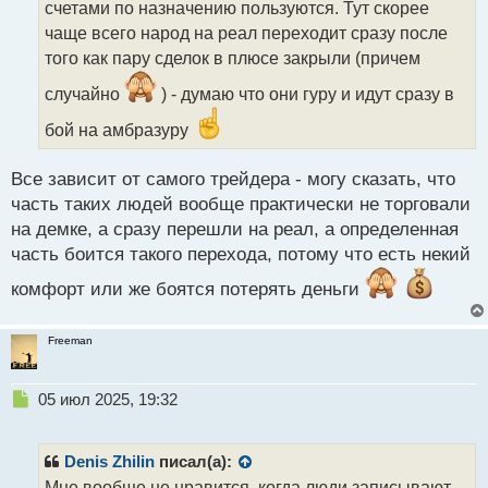
счетами по назначению пользуются. Тут скорее
и
т
чаще всего народ на реал переходит сразу после
а
того как пару сделок в плюсе закрыли (причем
н
н
случайно
) - думаю что они гуру и идут сразу в
ы
бой на амбразуру
й
п
о
Все зависит от самого трейдера - могу сказать, что
с
часть таких людей вообще практически не торговали
т
на демке, а сразу перешли на реал, а определенная
часть боится такого перехода, потому что есть некий
комфорт или же боятся потерять деньги
Freeman
Н
05 июл 2025, 19:32
е
п
р
Denis Zhilin
писал(а):
о
Мне вообще не нравится, когда люди записывают