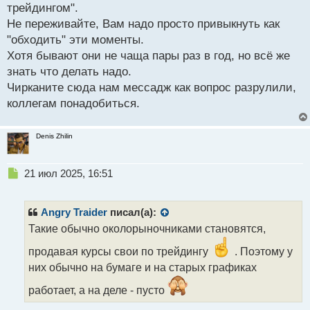
трейдингом".
Не переживайте, Вам надо просто привыкнуть как
"обходить" эти моменты.
Хотя бывают они не чаща пары раз в год, но всё же
знать что делать надо.
Чирканите сюда нам мессадж как вопрос разрулили,
коллегам понадобиться.
Denis Zhilin
Н
21 июл 2025, 16:51
е
п
р
Angry Traider
писал(а):
о
Такие обычно околорыночниками становятся,
ч
и
продавая курсы свои по трейдингу
. Поэтому у
т
них обычно на бумаге и на старых графиках
а
н
работает, а на деле - пусто
н
ы