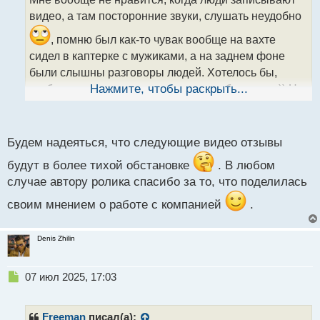
ч
видео, а там посторонние звуки, слушать неудобно
и
т
, помню был как-то чувак вообще на вахте
а
сидел в каптерке с мужиками, а на заднем фоне
н
н
были слышны разговоры людей. Хотелось бы,
ы
чтобы люди записывали свои видео без помех)) Ну
Нажмите, чтобы раскрыть...
й
в идеале)) А то, что автор раскрыл правду про часть
п
потерянного депозита это хорошо, зато честно. А с
о
с
вязанием да, сейчас мало молодых этим
Будем надеяться, что следующие видео отзывы
т
занимаются.
будут в более тихой обстановке
. В любом
случае автору ролика спасибо за то, что поделилась
своим мнением о работе с компанией
.
Denis Zhilin
Н
07 июл 2025, 17:03
е
п
р
Freeman
писал(а):