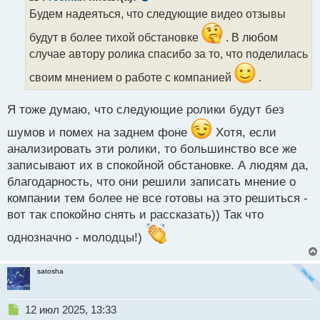
о
Будем надеяться, что следующие видео отзывы
ч
и
будут в более тихой обстановке
. В любом
т
случае автору ролика спасибо за то, что поделилась
а
н
своим мнением о работе с компанией
.
н
ы
Я тоже думаю, что следующие ролики будут без
й
п
шумов и помех на заднем фоне
Хотя, если
о
анализировать эти ролики, то большинство все же
с
т
записывают их в спокойной обстановке. А людям да,
благодарность, что они решили записать мнение о
компании тем более не все готовы на это решиться -
вот так спокойно снять и рассказать)) Так что
однозначно - молодцы!)
satosha
Н
12 июл 2025, 13:33