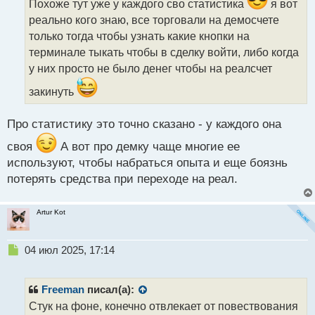
ч
Похоже тут уже у каждого сво статистика
я вот
и
реально кого знаю, все торговали на демосчете
т
только тогда чтобы узнать какие кнопки на
а
терминале тыкать чтобы в сделку войти, либо когда
н
н
у них просто не было денег чтобы на реалсчет
ы
закинуть
й
п
о
Про статистику это точно сказано - у каждого она
с
т
своя
А вот про демку чаще многие ее
используют, чтобы набраться опыта и еще боязнь
потерять средства при переходе на реал.
Artur Kot
Н
04 июл 2025, 17:14
е
п
р
Freeman
писал(а):
о
Стук на фоне, конечно отвлекает от повествования
ч