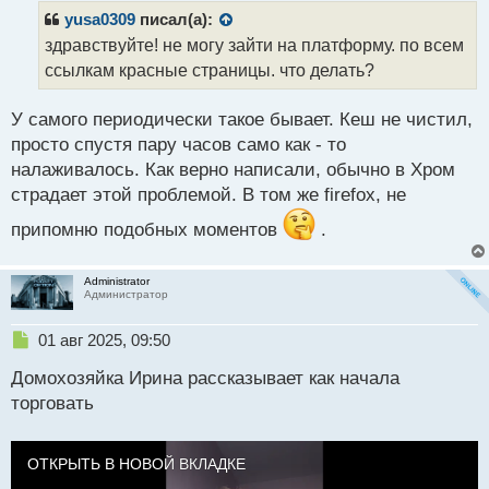
с
р
yusa0309
писал(а):
т
о
здравствуйте! не могу зайти на платформу. по всем
ч
ссылкам красные страницы. что делать?
и
т
а
У самого периодически такое бывает. Кеш не чистил,
н
просто спустя пару часов само как - то
н
налаживалось. Как верно написали, обычно в Хром
ы
й
страдает этой проблемой. В том же firefox, не
п
припомню подобных моментов
.
о
с
т
Administrator
Администратор
Н
01 авг 2025, 09:50
е
Домохозяйка Ирина рассказывает как начала
п
р
торговать
о
ч
и
ОТКРЫТЬ В НОВОЙ ВКЛАДКЕ
т