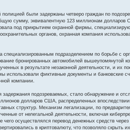
 полицией были задержаны четверо граждан по подозр
 общую сумму, эквивалентную 123 миллионам долларов
ровала под прикрытием охранной фирмы, специализиру
воохранительных органов, охранная компания использов
да специализированным подразделением по борьбе с ор
ование бронированных автомобилей вышеупомянутой ко
лученных в результате незаконной деятельности, и их 
мы использовали фиктивные документы и банковские сч
нной компании.
задержания подозреваемых, стало обнаружение и отс
иллионов долларов США, распределенных впоследствии
авных структур. Механизм легализации, по предварит
ченные от нелегальной деятельности, включая киберпр
 чего осуществлялся перевод денежных средств через 
вертировались в криптовалюту, что позволяло скрыть и