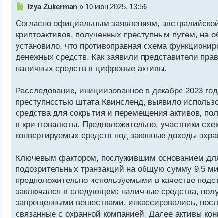
Н
Izya Zukerman
»
10 июн 2025, 13:56
е
Согласно официальным заявлениям, австралийской
п
р
криптоактивов, полученных преступным путем, на
о
установило, что противоправная схема функциони
ч
денежных средств. Как заявили представители пра
и
т
наличных средств в цифровые активы.
а
н
Расследование, инициированное в декабре 2023 го
н
преступностью штата Квинсленд, выявило использ
ы
й
средства для сокрытия и перемещения активов, по
п
в криптовалюты. Предположительно, участники схе
о
конвертируемых средств под законные доходы охра
с
т
Ключевым фактором, послужившим основанием для 
подозрительных транзакций на общую сумму 9,5 м
предположительно используемыми в качестве подст
заключался в следующем: наличные средства, полу
запрещенными веществами, инкассировались, после
связанные с охранной компанией. Далее активы кон