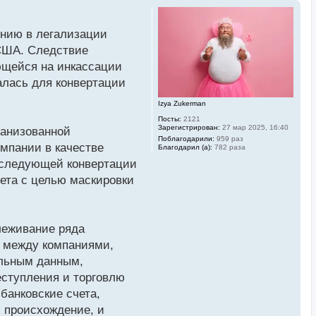
ению в легализации
 США. Следствие
ющейся на инкассации
алась для конвертации
Izya Zukerman
Посты:
2121
Зарегистрирован:
27 мар 2025, 16:40
ганизованной
Поблагодарили:
959 раз
мпании в качестве
Благодарил (а):
782 раза
последующей конвертации
ета с целью маскировки
леживание ряда
 между компаниями,
ельным данным,
еступления и торговлю
банковские счета,
х происхождение, и