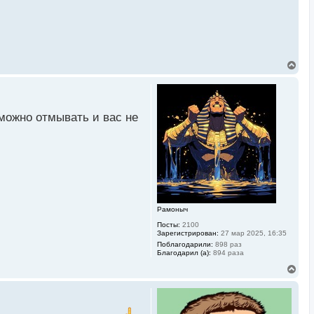
В
е
р
н
у
т
 можно отмывать и вас не
ь
с
я
к
н
а
ч
а
л
Рамоныч
у
Посты:
2100
Зарегистрирован:
27 мар 2025, 16:35
Поблагодарили:
898 раз
Благодарил (а):
894 раза
В
е
р
н
у