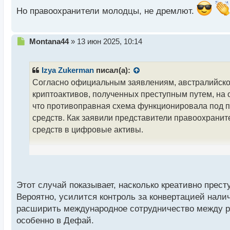
н
Но правоохранители молодцы, не дремлют.
ы
й
п
Н
Montana44
»
13 июн 2025, 10:14
о
е
с
п
т
р
Izya Zukerman
писал(а):
о
Согласно официальным заявлениям, австралийско
ч
криптоактивов, полученных преступным путем, на
и
т
что противоправная схема функционировала под 
а
средств. Как заявили представители правоохрани
н
средств в цифровые активы.
н
ы
й
Расследование, инициированное в декабре 2023 г
п
преступностью штата Квинсленд, выявило исполь
о
средства для сокрытия и перемещения активов, по
с
Этот случай показывает, насколько креативно прес
криптовалюты. Предположительно, участники схем
т
Вероятно, усилится контроль за конвертацией нал
конвертируемых средств под законные доходы охр
расширить международное сотрудничество между ре
особенно в Дефай.
Ключевым фактором, послужившим основанием для