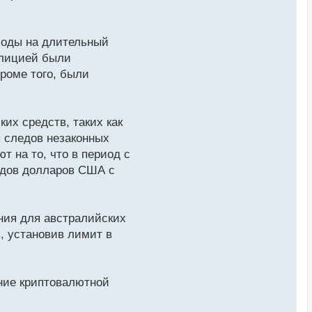
боды на длительный
полицией были
роме того, были
х средств, таких как
 следов незаконных
 на то, что в период с
рдов долларов США с
ния для австралийских
, установив лимит в
ание криптовалютной