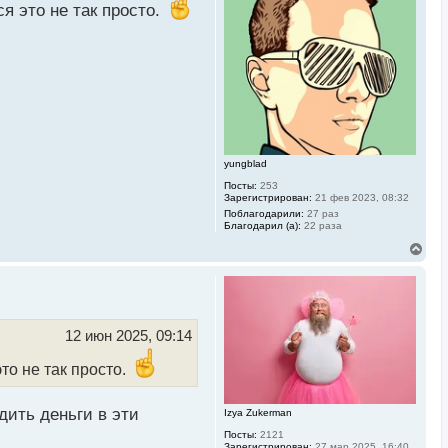
т
я это не так просто.
ь
с
я
к
н
а
ч
а
л
у
yungblad
Посты:
253
Зарегистрирован:
21 фев 2023, 08:32
Поблагодарили:
27 раз
Благодарил (а):
22 раза
В
е
р
н
у
т
ь
12 июн 2025, 09:14
с
я
то не так просто.
к
н
а
дить деньги в эти
Izya Zukerman
ч
а
Посты:
2121
л
Зарегистрирован:
27 мар 2025, 16:40