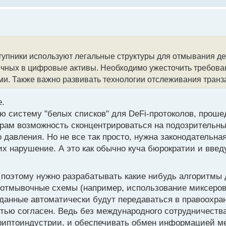
миллионов долларов США, распределенных впоследствии м
тавных структур. Механизм легализации, по предваритель
нелегальной деятельности, включая киберпреступления и 
влялся перевод денежных средств через банковские счета,
товалюту, что позволяло скрыть их происхождение, и впос
тупники используют легальные структуры для отмывания ден
ми.
личных в цифровые активы. Необходимо ужесточить требова
и. Также важно развивать технологии отслеживания транз
ия, предусматривающие наказание в виде лишения свободы
ния 14 обысков в городах Брисбен и Голд-Кост, полицией 
е.
едства, принадлежащие подозреваемым. Кроме того, были 
кую систему "белых списков" для DeFi-протоколов, прош
илось более 13 миллионов долларов США.
орам возможность сконцентрироваться на подозрительны
 давления. Но не все так просто, нужна законодательна
использования злоумышленниками различных технических с
х нарушение. А это как обычно куча бюрократии и введут
овые протоколы (DeFi) и кроссчейн-мосты, для сокрытия 
еские данные, предоставленные экспертами CН, указывают н
, поэтому нужно разрабатывать какие нибудь алгоритмы
вертации криптовалют было переведено более 100 миллиар
отмывочные схемы (например, использование миксеров
операции.
 данные автоматически будут передаваться в правоохра
стью согласен. Ведь без международного сотрудничества
 отчетов и анализа транзакций (AUSTRAC) ввел ограничени
риптоиндустрии, и обеспечивать обмен информацией м
й суммы внесения и снятия наличных денежных средств, у