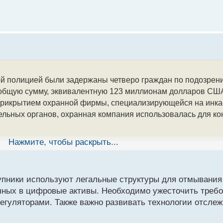
й полицией были задержаны четверо граждан по подозрени
 общую сумму, эквивалентную 123 миллионам долларов США
прикрытием охранной фирмы, специализирующейся на инк
тельных органов, охранная компания использовалась для к
Нажмите, чтобы раскрыть...
ода специализированным подразделением по борьбе с орг
зование бронированных автомобилей вышеупомянутой комп
лученных в результате незаконной деятельности, и их пос
тупники используют легальные структуры для отмывания 
ы использовали фиктивные документы и банковские счета 
ичных в цифровые активы. Необходимо ужесточить требо
анной компании.
гуляторами. Также важно развивать технологии отслеж
 задержания подозреваемых, стало обнаружение и отсле