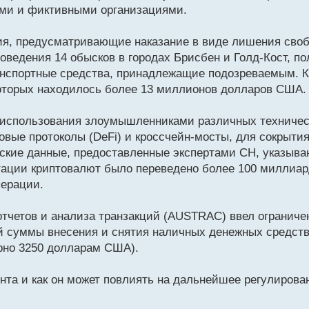
ми и фиктивными организациями.
я, предусматривающие наказание в виде лишения сво
роведения 14 обысков в городах Брисбен и Голд-Кост, 
анспортные средства, принадлежащие подозреваемым. К
которых находилось более 13 миллионов долларов США.
использования злоумышленниками различных технически
вые протоколы (DeFi) и кроссчейн-мосты, для сокрытия
ские данные, предоставленные экспертами CН, указывают
ертации криптовалют было переведено более 100 миллиа
перации.
отчетов и анализа транзакций (AUSTRAC) ввел ограниче
 суммы внесения и снятия наличных денежных средств
рно 3250 долларам США).
ента и как он может повлиять на дальнейшее регулиров