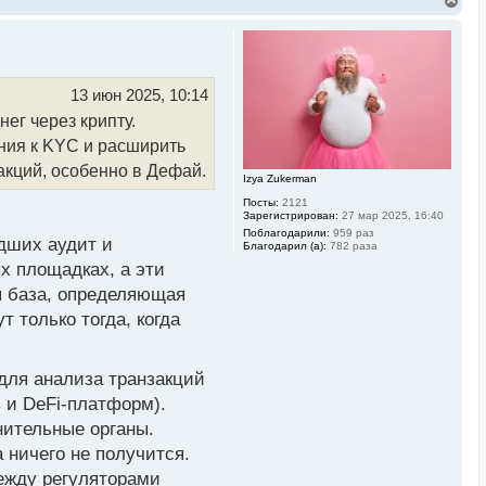
ежду компаниями,
е
р
ным данным, заключался
н
торговлю запрещенными
у
т
 связанные с охранной
ь
13 июн 2025, 10:14
с
ледствии распределялись
ег через крипту.
я
к
ния к KYC и расширить
н
а
акций, особенно в Дефай.
Izya Zukerman
ч
 на длительный срок, а
а
Посты:
2121
были обнаружены 17
л
Зарегистрирован:
27 мар 2025, 16:40
у
Поблагодарили:
959 раз
заблокированы
едших аудит и
Благодарил (а):
782 раза
х площадках, а эти
я база, определяющая
редств, таких как
 только тогда, когда
следов незаконных
а то, что в период с
 для анализа транзакций
дов долларов США с
 и DeFi-платформ).
нительные органы.
 ничего не получится.
я для австралийских
ежду регуляторами
становив лимит в 5000