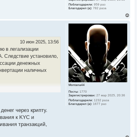
у
Поблагодарили:
959 раз
Благодарил (а):
782 раза
В
е
р
н
у
т
ь
10 июн 2025, 13:56
с
ю в легализации
я
к
. Следствие установило,
н
а
ассации денежных
ч
онвертации наличных
а
л
у
Montana44
анизованной
Посты:
1770
Зарегистрирован:
27 мар 2025, 20:36
ании в качестве
Поблагодарили:
1232 раза
Благодарил (а):
1677 раз
ледующей конвертации в
денег через крипту.
с целью маскировки
вания к KYC и
ивания транзакций,
живание ряда
В