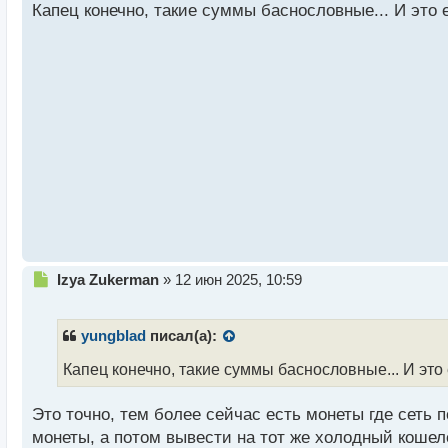
п
Капец конечно, такие суммы баснословные... И это е
р
о
ч
и
т
а
н
н
ы
й
п
о
с
т
Н
Izya Zukerman
»
12 июн 2025, 10:59
е
п
р
yungblad
писал(а):
о
ч
Капец конечно, такие суммы баснословные... И это 
и
т
Это точно, тем более сейчас есть монеты где сеть
а
монеты, а потом вывести на тот же холодный кошелё
н