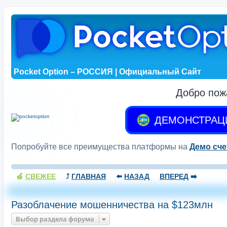
Pocket Option – РОССИЯ | Официальный Сайт
Добро пож
ДЕМОНСТРАЦ
Попробуйте все преимущества платформы на
Демо сче
🍏
СВЕЖЕЕ
⤴️
ГЛАВНАЯ
⬅️
НАЗАД
ВПЕРЕД
➡️
Разоблачение мошенничества на $123млн
Выбор раздела форума