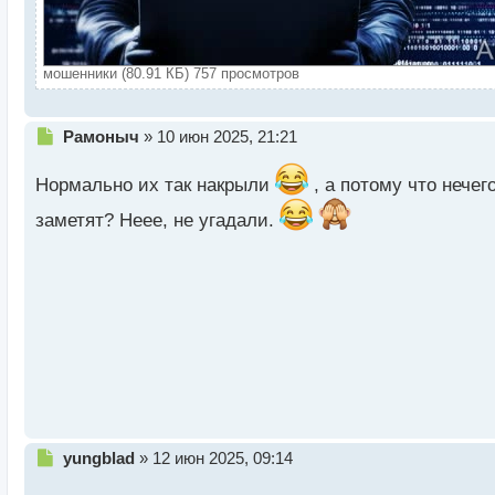
мошенники (80.91 КБ) 757 просмотров
Н
Рамоныч
»
10 июн 2025, 21:21
е
п
Нормально их так накрыли
, а потому что нечег
р
о
заметят? Неее, не угадали.
ч
и
т
а
н
н
ы
й
п
о
с
т
Н
yungblad
»
12 июн 2025, 09:14
е