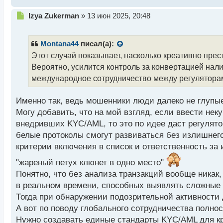
подозрительных транзакций на общую сумму 9,5 
Н
Izya Zukerman
»
13 июн 2025, 20:48
предположительно используемыми в качестве подс
е
в следующем: наличные средства, полученные от 
п
веществами, инкассировались, после чего осущест
р
Montana44
писал(а):
о
компанией. Далее активы конвертировались в крип
Этот случай показывает, насколько креативно прес
ч
между бенефициарами и фиктивными организация
Вероятно, усилится контроль за конвертацией на
и
т
международное сотрудничество между регуляторам
В отношении задержанных лиц выдвинуты обвинен
а
н
также конфискацию активов. В результате проведе
Именно так, ведь мошенники люди далеко не глупы
н
объектов недвижимости, а также транспортные ср
Могу добавить, что на мой взгляд, если ввести не
ы
банковские счета задержанных, на которых наход
й
внедривших KYC/AML, то это по идее даст регулят
п
белые протоколы смогут развиваться без излишнего
о
Данный случай подчеркивает растущую тенденцию 
критерии включения в список и ответственность за и
с
миксеры криптовалют, децентрализованные финанс
т
"жареный петух клюнет в одно место"
транзакций и уклонения от обнаружения. Аналитич
Понятно, что без анализа транзакций вообще никак
2019 года по середину 2024 года на сервисы кон
в реальном времени, способных выявлять сложные 
криптокошельков, вовлеченных в подозрительные 
Тогда при обнаружении подозрительной активности
А вот по поводу глобального сотрудничества полно
Следует отметить, что ранее Австралийский центр
Нужно создавать единые стандарты KYC/AML для к
операторов криптоматов, касающиеся максимально