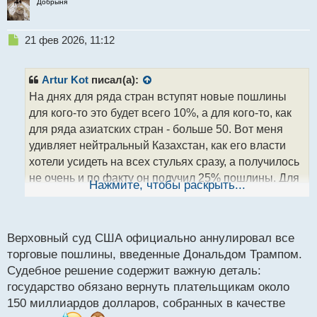
с
Добрыня
т
Н
21 фев 2026, 11:12
е
п
р
Artur Kot
писал(а):
о
На днях для ряда стран вступят новые пошлины
ч
для кого-то это будет всего 10%, а для кого-то, как
и
т
для ряда азиатских стран - больше 50. Вот меня
а
удивляет нейтральный Казахстан, как его власти
н
хотели усидеть на всех стульях сразу, а получилось
н
не очень и по факту он получил 25% пошлины. Для
ы
Нажмите, чтобы раскрыть...
й
стран торгующих с БРИКС тоже будут введены
п
повышенные пошлины. Короче кто пошел на
о
уступки тем отчасти повезло.
с
Верховный суд США официально аннулировал все
т
торговые пошлины, введенные Дональдом Трампом.
Судебное решение содержит важную деталь:
государство обязано вернуть плательщикам около
150 миллиардов долларов, собранных в качестве