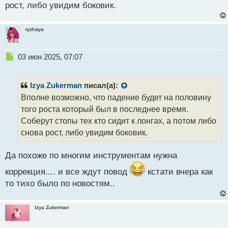
рост, либо увидим боковик.
о
с
т
ryzhaya
Н
03 июн 2025, 07:07
е
п
р
Izya Zukerman
писал(а):
о
Вполне возможно, что падение будет на половину
ч
того роста который был в последнее время.
и
т
Соберут стопы тех кто сидит к лонгах, а потом либо
а
снова рост, либо увидим боковик.
н
н
Да похоже по многим инструментам нужна
ы
й
коррекция.... и все ждут повод
кстати вчера как
п
то тихо было по новостям..
о
с
т
Izya Zukerman