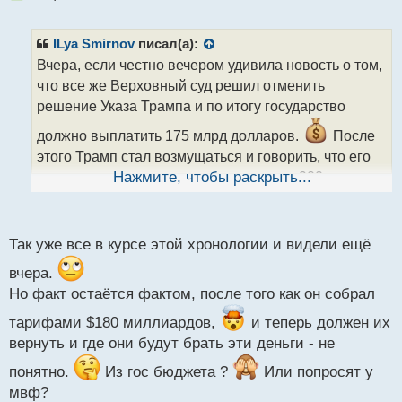
е
п
р
ILya Smirnov
писал(а):
о
Вчера, если честно вечером удивила новость о том,
ч
что все же Верховный суд решил отменить
и
т
решение Указа Трампа и по итогу государство
а
должно выплатить 175 млрд долларов.
После
н
н
этого Трамп стал возмущаться и говорить, что его
ы
пошлины могли принести этом году до 900 млрд
Нажмите, чтобы раскрыть...
й
долларов. И уже поздно вечером вышла новость о
п
том, что Трамп вновь ввод пошлины в 10% на все
о
с
Так уже все в курсе этой хронологии и видели ещё
страны мира.
т
вчера.
Но факт остаётся фактом, после того как он собрал
тарифами $180 миллиардов,
и теперь должен их
вернуть и где они будут брать эти деньги - не
понятно.
Из гос бюджета ?
Или попросят у
мвф?