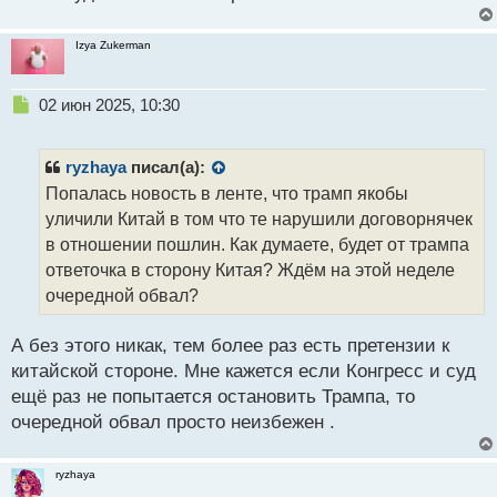
н
н
ы
Izya Zukerman
й
п
Н
02 июн 2025, 10:30
о
е
с
п
т
р
ryzhaya
писал(а):
о
Попалась новость в ленте, что трамп якобы
ч
уличили Китай в том что те нарушили договорнячек
и
т
в отношении пошлин. Как думаете, будет от трампа
а
ответочка в сторону Китая? Ждём на этой неделе
н
очередной обвал?
н
ы
й
А без этого никак, тем более раз есть претензии к
п
китайской стороне. Мне кажется если Конгресс и суд
о
ещё раз не попытается остановить Трампа, то
с
очередной обвал просто неизбежен .
т
ryzhaya