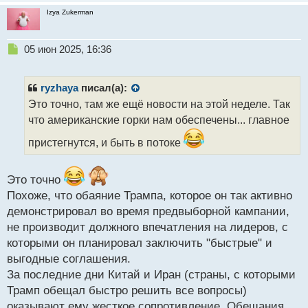
Izya Zukerman
Н
05 июн 2025, 16:36
е
п
р
ryzhaya
писал(а):
о
Это точно, там же ещё новости на этой неделе. Так
ч
что американские горки нам обеспечены... главное
и
т
пристегнутся, и быть в потоке
а
н
н
Это точно
ы
Похоже, что обаяние Трампа, которое он так активно
й
п
демонстрировал во время предвыборной кампании,
о
не производит должного впечатления на лидеров, с
с
которыми он планировал заключить "быстрые" и
т
выгодные соглашения.
За последние дни Китай и Иран (страны, с которыми
Трамп обещал быстро решить все вопросы)
оказывают ему жесткое сопротивление. Обещания