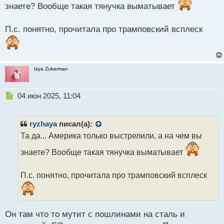
знаете? Вообще такая тянучка выматывает
т
П.с. понятно, прочитала про трамповский всплеск
Izya Zukerman
Н
04 июн 2025, 11:04
е
п
р
ryzhaya
писал(а):
о
Та да... Америка только выстрелили, а на чем вы
ч
и
знаете? Вообще такая тянучка выматывает
т
а
П.с. понятно, прочитала про трамповский всплеск
н
н
ы
й
п
Он там что то мутит с пошлинами на сталь и
о