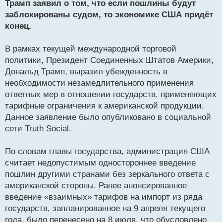
Трамп заявил о том, что если пошлины будут
п
р
заблокированы судом, то экономике США придёт
о
конец.
ч
и
т
В рамках текущей международной торговой
а
политики, Президент Соединенных Штатов Америки,
н
Дональд Трамп, выразил убежденность в
н
необходимости незамедлительного применения
ы
й
ответных мер в отношении государств, применяющих
п
тарифные ограничения к американской продукции.
о
Данное заявление было опубликовано в социальной
с
сети Truth Social.
т
По словам главы государства, администрация США
считает недопустимым одностороннее введение
пошлин другими странами без зеркального ответа с
американской стороны. Ранее анонсированное
введение «взаимных» тарифов на импорт из ряда
государств, запланированное на 9 апреля текущего
года, было перенесено на 8 июля, что обусловлено