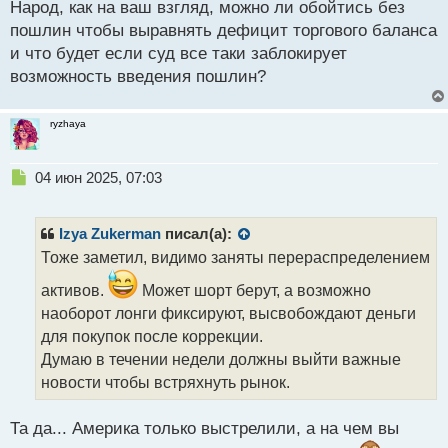
Народ, как на ваш взгляд, можно ли обойтись без
пошлин чтобы выравнять дефицит торгового баланса
и что будет если суд все таки заблокирует
возможность введения пошлин?
ryzhaya
Н
04 июн 2025, 07:03
е
п
р
Izya Zukerman
писал(а):
о
Тоже заметил, видимо заняты перераспределением
ч
и
активов.
Может шорт берут, а возможно
т
наоборот лонги фиксируют, высвобождают деньги
а
для покупок после коррекции.
н
н
Думаю в течении недели должны выйти важные
ы
новости чтобы встряхнуть рынок.
й
п
Та да... Америка только выстрелили, а на чем вы
о
с