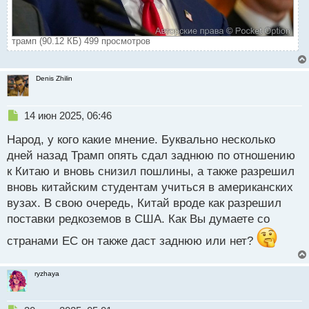
трамп (90.12 КБ) 499 просмотров
Denis Zhilin
Н
14 июн 2025, 06:46
е
Народ, у кого какие мнение. Буквально несколько
п
р
дней назад Трамп опять сдал заднюю по отношению
о
к Китаю и вновь снизил пошлины, а также разрешил
ч
вновь китайским студентам учиться в американских
и
т
вузах. В свою очередь, Китай вроде как разрешил
а
поставки редкоземов в США. Как Вы думаете со
н
н
странами ЕС он также даст заднюю или нет?
ы
й
ryzhaya
п
о
с