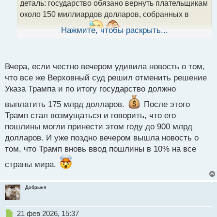
а
деталь: государство обязано вернуть плательщикам
н
около 150 миллиардов долларов, собранных в
н
ы
качестве тарифов.
Нажмите, чтобы раскрыть...
й
На этом фоне возникли серьезные расхождения в
п
отчетности. По заявлениям Трампа, в 2025 году
о
с
торговый дефицит США сократился на 78%.
Вчера, если честно вечером удивила новость о том,
т
Однако, согласно официальным данным Минфина,
что все же Верховный суд решил отменить решение
показатель, напротив, вырос на 2,1 миллиарда
Указа Трампа и по итогу государство должно
долларов, составив в общей сложности 905,1
выплатить 175 млрд долларов.
После этого
миллиарда.
Трамп стал возмущаться и говорить, что его
пошлины могли принести этом году до 900 млрд
долларов. И уже поздно вечером вышла новость о
том, что Трамп вновь ввод пошлины в 10% на все
страны мира.
Добрыня
Н
21 фев 2026, 15:37