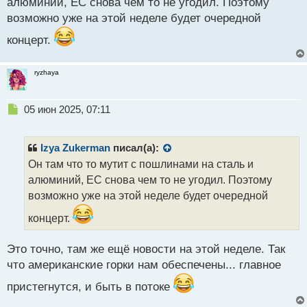
алюминий, ЕС снова чем то не угодил. Поэтому
с
возможно уже на этой неделе будет очередной
т
концерт.
ryzhaya
Н
05 июн 2025, 07:11
е
п
р
Izya Zukerman
писал(а):
о
Он там что то мутит с пошлинами на сталь и
ч
алюминий, ЕС снова чем то не угодил. Поэтому
и
т
возможно уже на этой неделе будет очередной
а
концерт.
н
н
ы
Это точно, там же ещё новости на этой неделе. Так
й
что американские горки нам обеспечены... главное
п
о
пристегнутся, и быть в потоке
с
т