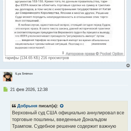
тарифы (134.65 КБ) 216 просмотров
ILya Smirnov
Н
21 фев 2026, 12:38
е
п
р
Добрыня
писал(а):
о
Верховный суд США официально аннулировал все
ч
торговые пошлины, введенные Дональдом
и
т
Трампом. Судебное решение содержит важную