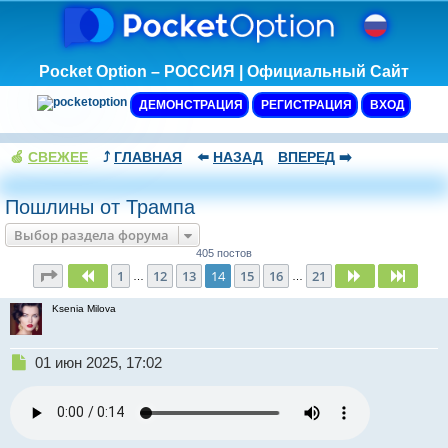
Pocket Option – РОССИЯ | Официальный Сайт
ДЕМОНСТРАЦИЯ
РЕГИСТРАЦИЯ
ВХОД
🍏
СВЕЖЕЕ
⤴️
ГЛАВНАЯ
⬅️
НАЗАД
ВПЕРЕД
➡️
Пошлины от Трампа
Выбор раздела форума
405 постов
Страница
14
из
21
1
12
13
14
15
16
21
Пред.
След.
След.
…
…
Ksenia Milova
Н
01 июн 2025, 17:02
е
п
р
о