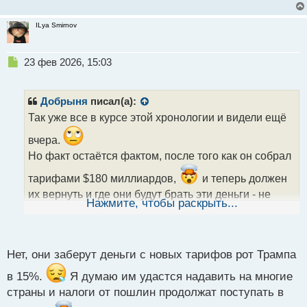
ILya Smirnov
Н
23 фев 2026, 15:03
е
п
р
Добрыня
писал(а):
о
Так уже все в курсе этой хронологии и видели ещё
ч
и
вчера.
т
Но факт остаётся фактом, после того как он собрал
а
н
тарифами $180 миллиардов,
и теперь должен
н
их вернуть и где они будут брать эти деньги - не
ы
Нажмите, чтобы раскрыть...
й
понятно.
Из гос бюджета ?
Или попросят у
п
мвф?
о
с
Нет, они заберут деньги с новых тарифов рот Трампа
т
в 15%.
Я думаю им удастся надавить на многие
страны и налоги от пошлин продолжат поступать в