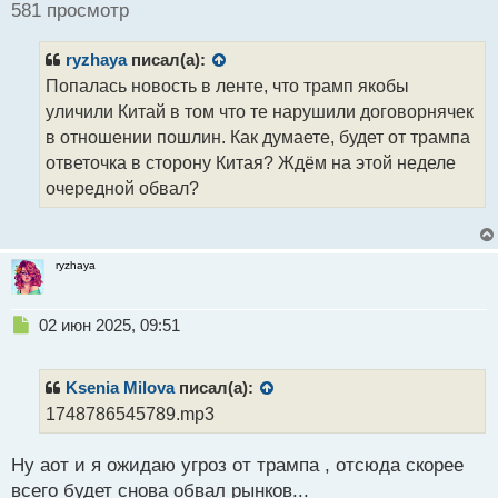
ч
581 просмотр
и
т
ryzhaya
писал(а):
а
н
Попалась новость в ленте, что трамп якобы
н
уличили Китай в том что те нарушили договорнячек
ы
в отношении пошлин. Как думаете, будет от трампа
й
ответочка в сторону Китая? Ждём на этой неделе
п
о
очередной обвал?
с
т
ryzhaya
Н
02 июн 2025, 09:51
е
п
р
Ksenia Milova
писал(а):
о
1748786545789.mp3
ч
и
Ну аот и я ожидаю угроз от трампа , отсюда скорее
т
а
всего будет снова обвал рынков...