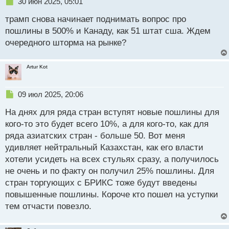
Н
30 июн 2025, 05:01
т
е
трамп снова начинает поднимать вопрос про
п
р
пошлины в 500% и Канаду, как 51 штат сша. Ждем
о
очередного шторма на рынке?
ч
и
т
Artur Kot
а
н
н
Н
09 июл 2025, 20:06
ы
е
й
На днях для ряда стран вступят новые пошлины для
п
п
р
кого-то это будет всего 10%, а для кого-то, как для
о
о
ряда азиатских стран - больше 50. Вот меня
с
ч
удивляет нейтральный Казахстан, как его власти
т
и
т
хотели усидеть на всех стульях сразу, а получилось
а
не очень и по факту он получил 25% пошлины. Для
н
стран торгующих с БРИКС тоже будут введены
н
повышенные пошлины. Короче кто пошел на уступки
ы
й
тем отчасти повезло.
п
о