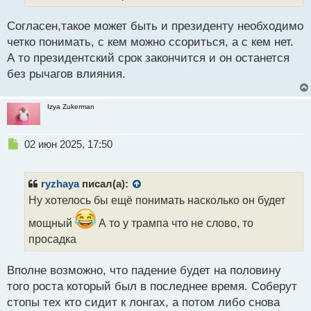
ч
и
Согласен,такое может быть и президенту необходимо
т
а
четко понимать, с кем можно ссориться, а с кем нет.
н
А то президентский срок закончится и он останется
н
без рычагов влияния.
ы
й
п
Izya Zukerman
о
с
т
Н
02 июн 2025, 17:50
е
п
р
ryzhaya
писал(а):
о
Ну хотелось бы ещё понимать насколько он будет
ч
и
мощный
А то у трампа что не слово, то
т
просадка
а
н
н
Вполне возможно, что падение будет на половину
ы
того роста который был в последнее время. Соберут
й
стопы тех кто сидит к лонгах, а потом либо снова
п