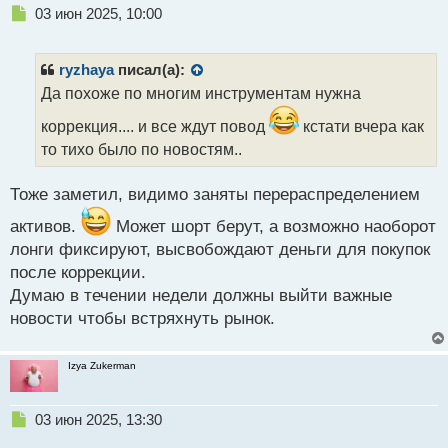
Н
03 июн 2025, 10:00
е
п
р
ryzhaya
писал(а):
о
Да похоже по многим инструментам нужна
ч
и
коррекция.... и все ждут повод
кстати вчера как
т
то тихо было по новостям..
а
н
н
Тоже заметил, видимо заняты перераспределением
ы
активов.
Может шорт берут, а возможно наоборот
й
п
лонги фиксируют, высвобождают деньги для покупок
о
после коррекции.
с
Думаю в течении недели должны выйти важные
т
новости чтобы встряхнуть рынок.
Izya Zukerman
Н
03 июн 2025, 13:30
е