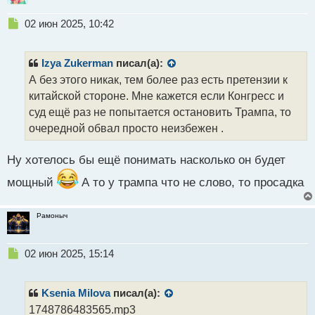
Н
02 июн 2025, 10:42
е
п
р
Izya Zukerman
писал(а):
о
А без этого никак, тем более раз есть претензии к
ч
китайской стороне. Мне кажется если Конгресс и
и
т
суд ещё раз не попытается остановить Трампа, то
а
очередной обвал просто неизбежен .
н
н
Ну хотелось бы ещё понимать насколько он будет
ы
й
мощный
А то у трампа что не слово, то просадка
п
о
с
Рамоныч
т
Н
02 июн 2025, 15:14
е
п
р
Ksenia Milova
писал(а):
о
1748786483565.mp3