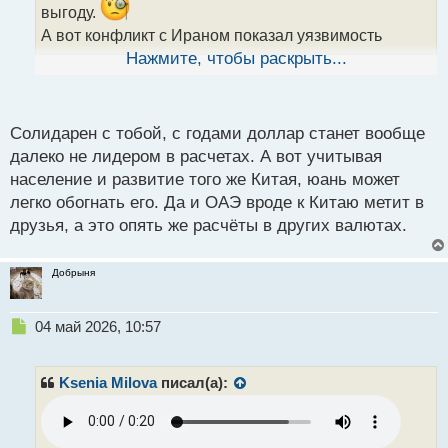
выгоду.
н
н
А вот конфликт с Ираном показал уязвимость
ы
расчетов в долларах, там перешли на крипту и
Нажмите, чтобы раскрыть...
й
юани. Мне кажется, что именно из за продолжения
п
этого конфликта доверия к доллару будет ещё
о
с
Солидарен с тобой, с годами доллар станет вообще
меньше.
т
далеко не лидером в расчетах. А вот учитывая
население и развитие того же Китая, юань может
легко обогнать его. Да и ОАЭ вроде к Китаю метит в
друзья, а это опять же расчёты в других валютах.
Добрыня
Н
04 май 2026, 10:57
е
п
р
Ksenia Milova
писал(а):
о
ч
и