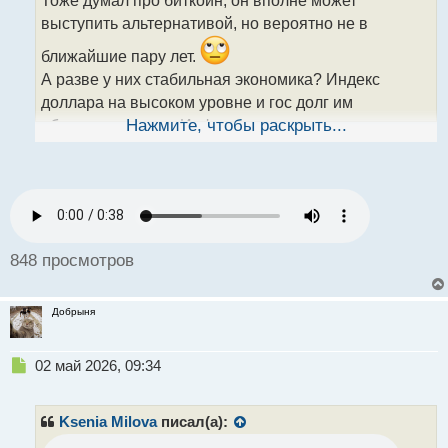
ч
выступить альтернативой, но вероятно не в
и
т
ближайшие пару лет.
а
А разве у них стабильная экономика? Индекс
н
н
доллара на высоком уровне и гос долг им
ы
обходится дорого. Инфляционное давление также
Нажмите, чтобы раскрыть...
й
не снижается из за пошлин.
п
Есть конечно рост показалей, но он основывается
о
с
преимущественно на "дутом" росте стоимости
т
акций ИИ сегмента, который начинает
перегреваться
848 просмотров
Добрыня
Н
02 май 2026, 09:34
е
п
р
Ksenia Milova
писал(а):
о