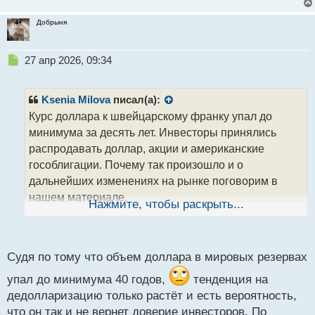
Добрыня
Н
27 апр 2026, 09:34
е
п
р
Ksenia Milova
писал(а):
о
Курс доллара к швейцарскому франку упал до
ч
минимума за десять лет. Инвесторы принялись
и
т
распродавать доллар, акции и американские
а
гособлигации. Почему так произошло и о
н
дальнейших изменениях на рынке поговорим в
н
нашем материале.
ы
Нажмите, чтобы раскрыть...
й
п
Что случилось? Доллар упал до десятилетнего
о
минимума по отношению к швейцарскому франку. В
с
Судя по тому что объем доллара в мировых резервах
пятницу, 11 апреля, курс доллара к швейцарской
т
валюте упал на 1,2% до 0,8141 швейцарского
упал до минимума 40 годов,
тенденция на
франка. Это случилось впервые с января 2015
дедолларизацию только растёт и есть вероятность,
года. Падение доллара зафиксировано и по
что он так и не вернет доверие инвесторов. По