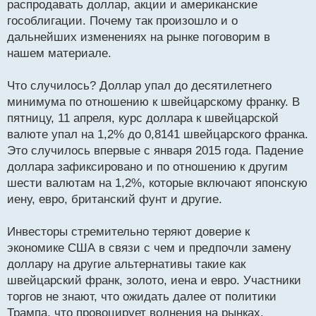
распродавать доллар, акции и американские
ч
гособлигации. Почему так произошло и о
и
т
дальнейших изменениях на рынке поговорим в
а
нашем материале.
н
н
Что случилось? Доллар упал до десятилетнего
ы
й
минимума по отношению к швейцарскому франку. В
п
пятницу, 11 апреля, курс доллара к швейцарской
о
валюте упал на 1,2% до 0,8141 швейцарского франка.
с
Это случилось впервые с января 2015 года. Падение
т
доллара зафиксировано и по отношению к другим
шести валютам на 1,2%, которые включают японскую
иену, евро, британский фунт и другие.
Инвесторы стремительно теряют доверие к
экономике США в связи с чем и предпочли замену
доллару на другие альтернативы такие как
швейцарский франк, золото, иена и евро. Участники
торгов не знают, что ожидать далее от политики
Трампа, что провоцирует волнения на рынках.