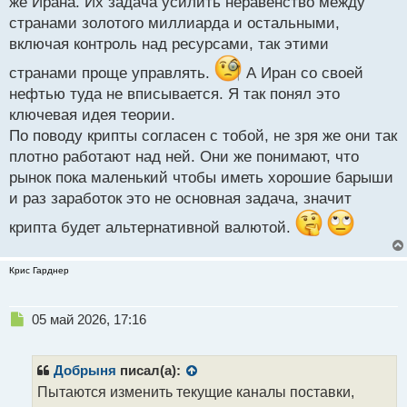
же Ирана. Их задача усилить неравенство между
странами золотого миллиарда и остальными,
включая контроль над ресурсами, так этими
странами проще управлять.
А Иран со своей
нефтью туда не вписывается. Я так понял это
ключевая идея теории.
По поводу крипты согласен с тобой, не зря же они так
плотно работают над ней. Они же понимают, что
рынок пока маленький чтобы иметь хорошие барыши
и раз заработок это не основная задача, значит
крипта будет альтернативной валютой.
Крис Гарднер
Н
05 май 2026, 17:16
е
п
р
Добрыня
писал(а):
о
Пытаются изменить текущие каналы поставки,
ч