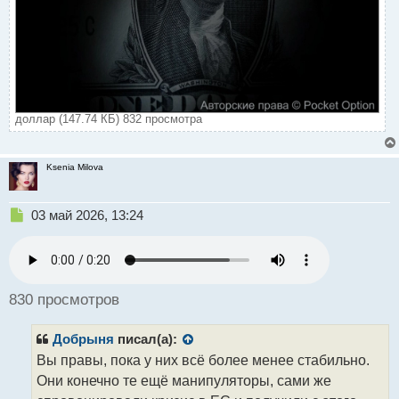
доллар (147.74 КБ) 832 просмотра
Ksenia Milova
Н
03 май 2026, 13:24
е
п
р
о
ч
830 просмотров
и
т
Добрыня
писал(а):
а
н
Вы правы, пока у них всё более менее стабильно.
н
Они конечно те ещё манипуляторы, сами же
ы