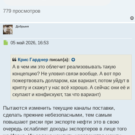
ы
й
779 просмотров
п
о
с
Добрыня
т
Н
05 май 2026, 16:53
е
п
р
Крис Гарднер
писал(а):
о
А в чем им это облегчит реализовывать такую
ч
концепцию? Не уловил связи вообще. А вот про
и
т
пожертвовать долларом, как вариант, потом уйдут в
а
крипту и скажут у нас всё хорошо. А сейчас они её и
н
скупают и конфискуют, так что вариант)
н
ы
й
Пытаются изменить текущие каналы поставки,
п
сделать прежние небезопасными, тем самым
о
повышают риски при экспорте нефти это в свою
с
очередь ослабляет доходы экспортеров в лице того
т