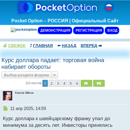
Pocket Option – РОССИЯ | Официальный Сайт
ДЕМОНСТРАЦИЯ
РЕГИСТРАЦИЯ
ВХОД
🍏
СВЕЖЕЕ
⤴️
ГЛАВНАЯ
⬅️
НАЗАД
ВПЕРЕД
➡️
Курс доллара падает: торговая война
набирает обороты
Выбор раздела форума
1
2
3
4
5
6
След.
След.
113 постов
Ksenia Milova
Н
11 апр 2025, 14:59
е
Курс доллара к швейцарскому франку упал до
п
р
минимума за десять лет. Инвесторы принялись
о