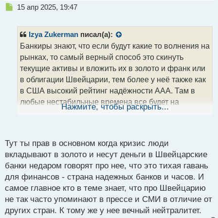
Н
15 апр 2025, 19:47
е
п
р
Izya Zukerman
писал(а):
о
Банкиры знают, что если будут какие то волнения на
ч
рынках, то самый верный способ это скинуть
и
т
текущие активы и вложить их в золото и франк или
а
в облигации Швейцарии, тем более у неё также как
н
в США высокий рейтинг надёжности ААА. Там в
н
любые нестабильные времена все будет на
ы
Нажмите, чтобы раскрыть...
й
порядок спокойнее. Мне кажется оттуда всем и
п
рулят.
о
с
Тут ты прав в основном когда кризис люди
т
вкладывают в золото и несут деньги в Швейцарские
банки недаром говорят про нее, что это тихая гавань
для финансов - страна надежных банков и часов. И
самое главное кто в теме знает, что про Швейцарию
не так часто упоминают в прессе и СМИ в отличие от
других стран. К тому же у нее вечный нейтралитет.