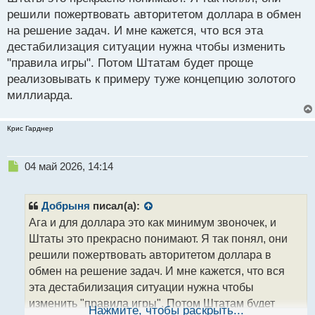
о
решили пожертвовать авторитетом доллара в обмен
с
на решение задач. И мне кажется, что вся эта
т
дестабилизация ситуации нужна чтобы изменить
"правила игры". Потом Штатам будет проще
реализовывать к примеру туже концепцию золотого
миллиарда.
Крис Гарднер
Н
04 май 2026, 14:14
е
п
р
Добрыня
писал(а):
о
Ага и для доллара это как минимум звоночек, и
ч
Штаты это прекрасно понимают. Я так понял, они
и
т
решили пожертвовать авторитетом доллара в
а
обмен на решение задач. И мне кажется, что вся
н
эта дестабилизация ситуации нужна чтобы
н
изменить "правила игры". Потом Штатам будет
ы
Нажмите, чтобы раскрыть...