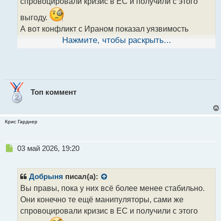
спровоцировали кризис в ЕС и получили с этого
й
п
выгоду.
о
А вот конфликт с Ираном показал уязвимость
с
т
расчетов в долларах, там перешли на крипту и
Нажмите, чтобы раскрыть...
юани. Мне кажется, что именно из за продолжения
этого конфликта доверия к доллару будет ещё
меньше.
Топ коммент
Крис Гарднер
Н
03 май 2026, 19:20
е
п
р
Добрыня
писал(а):
о
Вы правы, пока у них всё более менее стабильно.
ч
Они конечно те ещё манипуляторы, сами же
и
т
спровоцировали кризис в ЕС и получили с этого
а