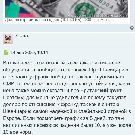
Доллар стремительно падает (101.39 КБ) 2006 просмотров
Artur Kot
Н
14 апр 2025, 19:14
е
Вот касаемо этой новости, а ее как-то активно не
п
р
обсуждали, а вообще это звоночек. Про Швейцарию
о
и ее валюту франк вообще не так часто упоминает
ч
СМИ, а тем не менее она довольно устойчивая, как и
и
т
иена также можно сказать и про Британский фунт.
а
Поэтому, для меня не удивительно почему так упал
н
доллар по отношению к франку, так как я считаю
н
Швейцарию самой надежной и стабильной страной в
ы
й
Европе. Если посмотреть график за 5 дней, то там
п
нет сильных перекосов падение было 10, а уже после
о
10 все норм.
с