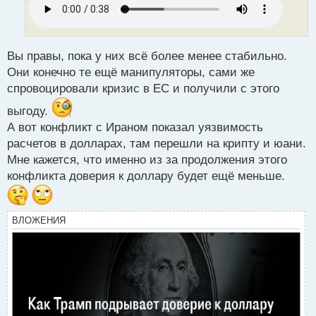
ч
и
т
а
н
Вы правы, пока у них всё более менее стабильно.
н
Они конечно те ещё манипуляторы, сами же
ы
спровоцировали кризис в ЕС и получили с этого
й
п
выгоду.
о
А вот конфликт с Ираном показал уязвимость
с
расчетов в долларах, там перешли на крипту и юани.
т
Мне кажется, что именно из за продолжения этого
конфликта доверия к доллару будет ещё меньше.
ВЛОЖЕНИЯ