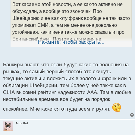
о
Вот касаемо этой новости, а ее как-то активно не
ч
обсуждали, а вообще это звоночек. Про
и
т
Швейцарию и ее валюту франк вообще не так часто
а
упоминает СМИ, а тем не менее она довольно
н
устойчивая, как и иена также можно сказать и про
н
Британский фунт. Поэтому, для меня не
ы
Нажмите, чтобы раскрыть...
й
удивительно почему так упал доллар по отношению
п
к франку, так как я считаю Швейцарию самой
о
надежной и стабильной страной в Европе. Если
с
Банкиры знают, что если будут какие то волнения на
посмотреть график за 5 дней, то там нет сильных
т
рынках, то самый верный способ это скинуть
перекосов падение было 10, а уже после 10 все
текущие активы и вложить их в золото и франк или в
норм.
облигации Швейцарии, тем более у неё также как в
США высокий рейтинг надёжности ААА. Там в любые
нестабильные времена все будет на порядок
спокойнее. Мне кажется оттуда всем и рулят.
Artur Kot