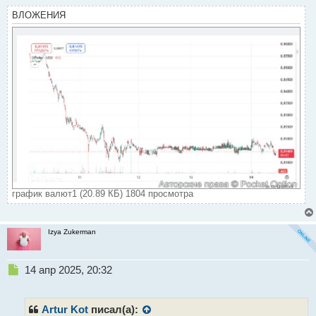
т
ВЛОЖЕНИЯ
график валют1 (20.89 КБ) 1804 просмотра
Izya Zukerman
Н
14 апр 2025, 20:32
е
п
р
Artur Kot
писал(а):