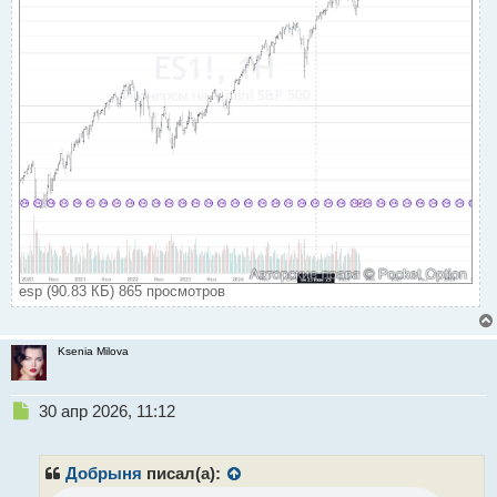
esp (90.83 КБ) 865 просмотров
Ksenia Milova
Н
30 апр 2026, 11:12
е
п
р
Добрыня
писал(а):
о