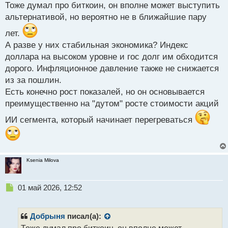
н
Тоже думал про биткоин, он вполне может выступить
н
альтернативой, но вероятно не в ближайшие пару
ы
й
лет.
п
А разве у них стабильная экономика? Индекс
о
доллара на высоком уровне и гос долг им обходится
с
дорого. Инфляционное давление также не снижается
т
из за пошлин.
Есть конечно рост показалей, но он основывается
преимущественно на "дутом" росте стоимости акций
ИИ сегмента, который начинает перегреваться
Ksenia Milova
Н
01 май 2026, 12:52
е
п
р
Добрыня
писал(а):
о
Тоже думал про биткоин, он вполне может