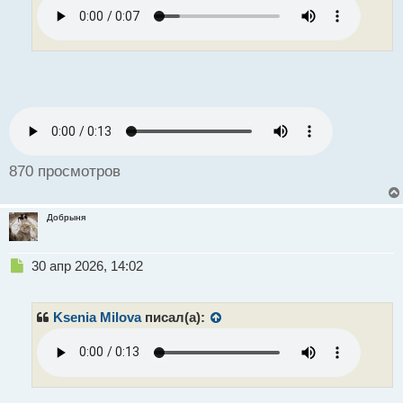
ч
и
т
а
н
н
ы
й
п
о
870 просмотров
с
т
Добрыня
Н
30 апр 2026, 14:02
е
п
р
Ksenia Milova
писал(а):
о
ч
и
т
а