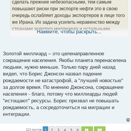
сделать прежние небезопасными, тем самым
и
т
повышают риски при экспорте нефти это в свою
а
очередь ослабляет доходы экспортеров в лице того
н
же Ирана. Их задача усилить неравенство между
н
странами золотого миллиарда и остальными,
ы
Нажмите, чтобы раскрыть...
й
включая контроль над ресурсами, так этими
п
странами проще управлять.
А Иран со своей
о
с
нефтью туда не вписывается. Я так понял это
Золотой миллиард – это целенаправленное
т
ключевая идея теории.
сокращение населения. Якобы планета перенаселена
По поводу крипты согласен с тобой, не зря же они
людьми, нужно меньше. Только пару дней назад
так плотно работают над ней. Они же понимают, что
видел, что Борис Джонсон назвал падение
рынок пока маленький чтобы иметь хорошие
рождаемости не катастрофой, а "лучшей новостью"
барыши и раз заработок это не основная задача,
за долгое время. По мнению Джонсона, сокращение
населения - благо, потому что миллиарды людей
значит крипта будет альтернативной валютой.
"истощают" ресурсы. Борис призвал не повышать
рождаемость, а сосредоточиться на миграции и
интеграции.
1
2
3
4
5
6
След.
След.
113 постов