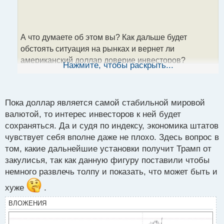
А что думаете об этом вы? Как дальше будет
ч
обстоять ситуация на рынках и вернет ли
и
т
американский доллар доверие инвесторов?
а
А что думаете об этом вы? Как дальше будет
н
обстоять ситуация на рынках и вернет ли
н
американский доллар доверие инвесторов?
ы
Нажмите, чтобы раскрыть...
й
п
о
с
Пока доллар является самой стабильной мировой
т
валютой, то интерес инвесторов к ней будет
сохраняться. Да и судя по индексу, экономика штатов
чувствует себя вполне даже не плохо. Здесь вопрос в
том, какие дальнейшие установки получит Трамп от
закулисья, так как данную фигуру поставили чтобы
немного развлечь толпу и показать, что может быть и
хуже
.
ВЛОЖЕНИЯ