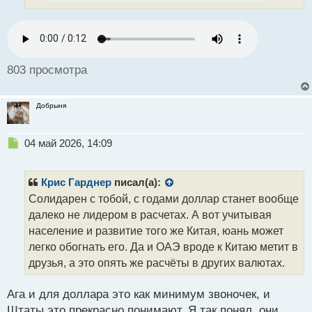
т
а
н
н
ы
й
803 просмотра
п
о
с
Добрыня
т
Н
04 май 2026, 14:09
е
п
р
Крис Гарднер
писал(а):
о
Солидарен с тобой, с годами доллар станет вообще
ч
далеко не лидером в расчетах. А вот учитывая
и
т
население и развитие того же Китая, юань может
а
легко обогнать его. Да и ОАЭ вроде к Китаю метит в
н
друзья, а это опять же расчёты в других валютах.
н
ы
й
Ага и для доллара это как минимум звоночек, и
п
Штаты это прекрасно понимают. Я так понял, они