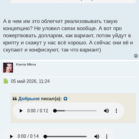
й
проще реализовывать к примеру туже концепцию
п
золотого миллиарда.
о
с
А в чем им это облегчит реализовывать такую
т
концепцию? Не уловил связи вообще. А вот про
пожертвовать долларом, как вариант, потом уйдут в
крипту и скажут у нас всё хорошо. А сейчас они её и
скупают и конфискуют, так что вариант)
Ksenia Milova
Н
05 май 2026, 11:24
е
п
р
Добрыня
писал(а):
о
ч
и
т
а
н
н