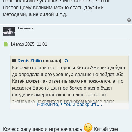
невыполнимые условия? Мне кажется , что по
настоящему великим можно стать другими
методами, а не силой и т.д.
Елизавета
Н
14 мар 2025, 11:01
е
п
р
Denis Zhilin
писал(а):
о
Касаемо пошлин со стороны Китая Америка дойдет
ч
до определенного уровня, а дальше не пойдет ибо
и
т
Китай может так ответить мало не покажется, а что
а
касается Европы для нее более опасно будет
н
введение американских пошлин, так как их
н
экономика находится в глубоком кризисе плюс
ы
Нажмите, чтобы раскрыть...
й
закрываются по всей Европе заводы и ряд
п
промышленных предприятий, я считаю если Трамп
о
введет такие пошлины, то он и дальше будет
с
"душить" экономику ЕС и тем самым "пылесосить"
т
Колесо запущено и игра началась
Китай уже