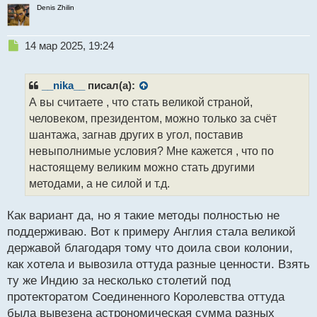
Denis Zhilin
Н
14 мар 2025, 19:24
е
п
р
__nika__
писал(а):
о
А вы считаете , что стать великой страной,
ч
человеком, президентом, можно только за счёт
и
т
шантажа, загнав других в угол, поставив
а
невыполнимые условия? Мне кажется , что по
н
настоящему великим можно стать другими
н
методами, а не силой и т.д.
ы
й
п
Как вариант да, но я такие методы полностью не
о
поддерживаю. Вот к примеру Англия стала великой
с
державой благодаря тому что доила свои колонии,
т
как хотела и вывозила оттуда разные ценности. Взять
ту же Индию за несколько столетий под
протекторатом Соединенного Королевства оттуда
была вывезена астрономическая сумма разных