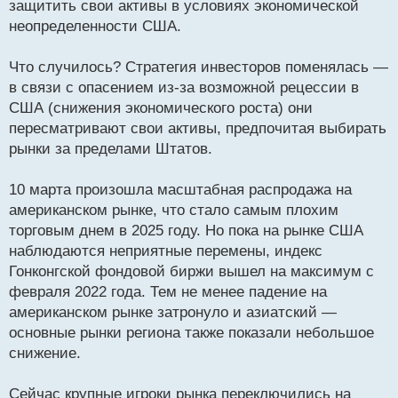
защитить свои активы в условиях экономической
ч
неопределенности США.
и
т
а
Что случилось? Стратегия инвесторов поменялась —
н
в связи с опасением из-за возможной рецессии в
н
США (снижения экономического роста) они
ы
й
пересматривают свои активы, предпочитая выбирать
п
рынки за пределами Штатов.
о
с
10 марта произошла масштабная распродажа на
т
американском рынке, что стало самым плохим
торговым днем в 2025 году. Но пока на рынке США
наблюдаются неприятные перемены, индекс
Гонконгской фондовой биржи вышел на максимум с
февраля 2022 года. Тем не менее падение на
американском рынке затронуло и азиатский —
основные рынки региона также показали небольшое
снижение.
Сейчас крупные игроки рынка переключились на