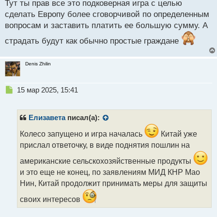
с
Тут ты прав все это подковерная игра с целью
т
сделать Европу более сговорчивой по определенным
вопросам и заставить платить ее большую сумму. А
страдать будут как обычно простые граждане
Denis Zhilin
Н
15 мар 2025, 15:41
е
п
р
Елизавета
писал(а):
о
ч
Колесо запущено и игра началась
Китай уже
и
прислал ответочку, в виде поднятия пошлин на
т
а
американские сельскохозяйственные продукты
н
и это еще не конец, по заявлениям МИД КНР Мао
н
Нин, Китай продолжит принимать меры для защиты
ы
й
своих интересов
п
о