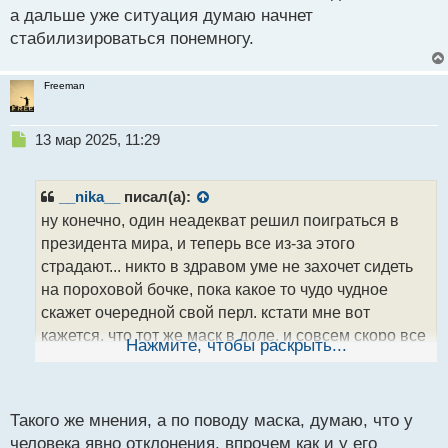
а дальше уже ситуация думаю начнет
ы
й
стабилизироваться понемногу.
п
о
с
Freeman
т
Н
13 мар 2025, 11:29
е
п
р
__nika__
писал(а):
о
ну конечно, один неадекват решил поиграться в
ч
президента мира, и теперь все из-за этого
и
т
страдают... никто в здравом уме не захочет сидеть
а
на пороховой бочке, пока какое то чудо чудное
н
скажет очередной свой перл. кстати мне вот
н
кажется, что тот же маск в доле, и совсем скоро все
ы
Нажмите, чтобы раскрыть...
й
начнет восстанавливаться. главное сейчас
п
выждать момент, а дальше уже ситуация думаю
о
начнет стабилизироваться понемногу.
с
Такого же мнения, а по поводу маска, думаю, что у
т
человека явно отклонения, впрочем как и у его