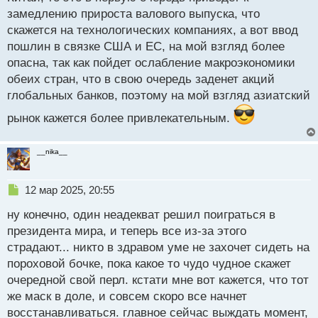
т
и
замедлению прироста валового выпуска, что
т
скажется на технологических компаниях, а вот ввод
а
пошлин в связке США и ЕС, на мой взгляд более
н
н
опасна, так как пойдет ослабление макроэкономики
ы
обеих стран, что в свою очередь заденет акций
й
глобальных банков, поэтому на мой взгляд азиатский
п
о
рынок кажется более привлекательным.
с
т
__nika__
Н
12 мар 2025, 20:55
е
ну конечно, один неадекват решил поиграться в
п
р
президента мира, и теперь все из-за этого
о
страдают... никто в здравом уме не захочет сидеть на
ч
пороховой бочке, пока какое то чудо чудное скажет
и
т
очередной свой перл. кстати мне вот кажется, что тот
а
же маск в доле, и совсем скоро все начнет
н
восстанавливаться. главное сейчас выждать момент,
н