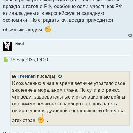
вражда штатов с РФ, особенно если учесть как РФ
вливала деньги в европейскую и западную
экономики. Но страдать как всегда приходится
обычным людям
.
Hinkal
Н
15 мар 2025, 09:20
е
п
р
Freeman
писал(а):
о
К сожалению в наше время величие утратило свое
ч
значение в моральном плане. По сути в странах,
и
т
что ведут завоевательные и оккупационные войны
а
нет ничего великого, а наоборот это показатель
н
низкого уровня духовной составляющей общества
н
ы
этих стран
.
й
п