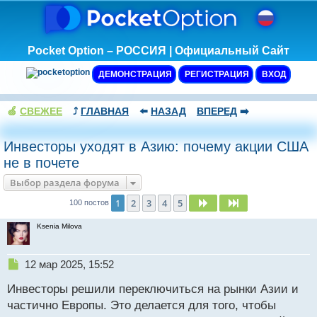
Pocket Option – РОССИЯ | Официальный Сайт
ДЕМОНСТРАЦИЯ
РЕГИСТРАЦИЯ
ВХОД
🍏
СВЕЖЕЕ
⤴️
ГЛАВНАЯ
⬅️
НАЗАД
ВПЕРЕД
➡️
Инвесторы уходят в Азию: почему акции США
не в почете
Выбор раздела форума
1
2
3
4
5
След.
След.
100 постов
Ksenia Milova
Н
12 мар 2025, 15:52
е
Инвесторы решили переключиться на рынки Азии и
п
р
частично Европы. Это делается для того, чтобы
о