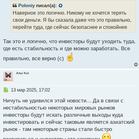
р
Poloniy
писал(а):
о
Наверное это логично. Никому не хочется терять
ч
свои деньги. Я бы сказала даже что это правильно,
и
т
перейти туда, где сейчас безопаснее и спокойнее
а
н
Так это и логично, что инвесторы будут уходить туда,
н
где есть стабильность и где можно заработать. Все
ы
й
правильно, все верно (с)
п
о
с
Artur Kot
т
Н
13 мар 2025, 17:02
е
Ничуть не удивился этой новости... Да в связи с
п
р
нестабильностью некоторых мировых рынков
о
инвесторы будут искать различные выходы куда
ч
инвестировать и сейчас таковым является азиатский
и
т
рынок - там некоторые страны стали быстро
а