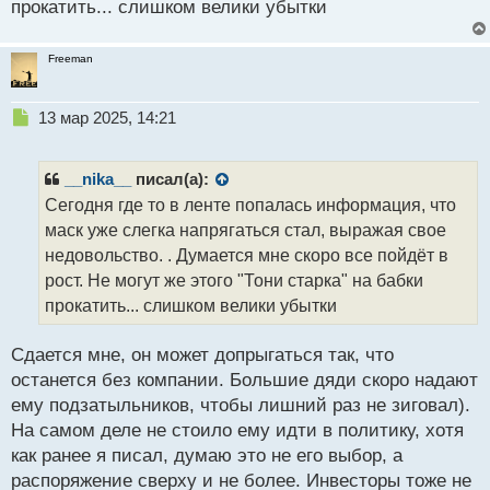
прокатить... слишком велики убытки
Freeman
Н
13 мар 2025, 14:21
е
п
р
__nika__
писал(а):
о
Сегодня где то в ленте попалась информация, что
ч
маск уже слегка напрягаться стал, выражая свое
и
т
недовольство. . Думается мне скоро все пойдёт в
а
рост. Не могут же этого "Тони старка" на бабки
н
прокатить... слишком велики убытки
н
ы
й
Сдается мне, он может допрыгаться так, что
п
останется без компании. Большие дяди скоро надают
о
ему подзатыльников, чтобы лишний раз не зиговал).
с
На самом деле не стоило ему идти в политику, хотя
т
как ранее я писал, думаю это не его выбор, а
распоряжение сверху и не более. Инвесторы тоже не