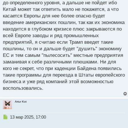
азиатский рынок кажется более привлекательным.
до определенного уровня, а дальше не пойдет ибо
Китай может так ответить мало не покажется, а что
касается Европы для нее более опасно будет
введение американских пошлин, так как их экономика
находится в глубоком кризисе плюс закрываются по
всей Европе заводы и ряд промышленных
предприятий, я считаю если Трамп введет такие
пошлины, то он и дальше будет "душить" экономику
ЕС и тем самым "пылесосить" местные предприятия
заманивая к себе различными плюшками. Ни для
кого не секрет, что при каденции Байдена появились
такие программы для переезда в Штаты европейского
бизнеса и уже ряд компаний этой возможностью
воспользовались.
Artur Kot
Н
13 мар 2025, 17:00
е
п