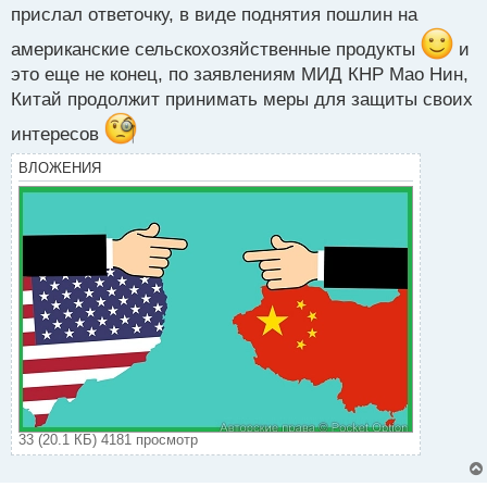
местные предприятия заманивая к себе
прислал ответочку, в виде поднятия пошлин на
различными плюшками. Ни для кого не секрет, что
американские сельскохозяйственные продукты
и
при каденции Байдена появились такие программы
это еще не конец, по заявлениям МИД КНР Мао Нин,
для переезда в Штаты европейского бизнеса и уже
Китай продолжит принимать меры для защиты своих
ряд компаний этой возможностью воспользовались.
интересов
ВЛОЖЕНИЯ
33 (20.1 КБ) 4181 просмотр