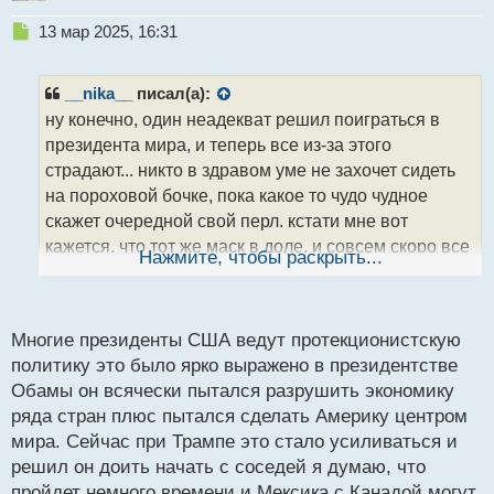
т
Н
13 мар 2025, 16:31
е
п
р
__nika__
писал(а):
о
ну конечно, один неадекват решил поиграться в
ч
президента мира, и теперь все из-за этого
и
т
страдают... никто в здравом уме не захочет сидеть
а
на пороховой бочке, пока какое то чудо чудное
н
скажет очередной свой перл. кстати мне вот
н
кажется, что тот же маск в доле, и совсем скоро все
ы
Нажмите, чтобы раскрыть...
й
начнет восстанавливаться. главное сейчас
п
выждать момент, а дальше уже ситуация думаю
о
начнет стабилизироваться понемногу.
с
Многие президенты США ведут протекционистскую
т
политику это было ярко выражено в президентстве
Обамы он всячески пытался разрушить экономику
ряда стран плюс пытался сделать Америку центром
мира. Сейчас при Трампе это стало усиливаться и
решил он доить начать с соседей я думаю, что
пройдет немного времени и Мексика с Канадой могут