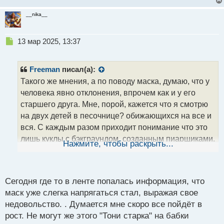
__nika__
Н
13 мар 2025, 13:37
е
п
р
Freeman
писал(а):
о
Такого же мнения, а по поводу маска, думаю, что у
ч
человека явно отклонения, впрочем как и у его
и
т
старшего друга. Мне, порой, кажется что я смотрю
а
на двух детей в песочнице? обижающихся на все и
н
вся. С каждым разом приходит понимание что это
н
лишь куклы с бэкграундом, созданным пиарщиками.
ы
Нажмите, чтобы раскрыть...
й
Кстати график теслы вполне конкретно показывает
п
отношение здравомыслящи инвесторов к этой
о
с
парочке
.
Сегодня где то в ленте попалась информация, что
т
маск уже слегка напрягаться стал, выражая свое
недовольство. . Думается мне скоро все пойдёт в
рост. Не могут же этого "Тони старка" на бабки