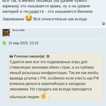
Всё так, в мелких объемах (на уровне чужого
о
с
кармана) это называется кража, ну а на уровне
т
империй и государств - это называется Великое
Завоевание
Всё относительно как всегда
Denis Zhilin
Н
15 мар 2025, 15:19
е
п
р
Freeman
писал(а):
о
Сдается мне все это подковерные игры для
ч
стимуляции экономик обеих стран, а на публику
и
т
явный розыгрыш конфронтации. Так же как якобы
а
вражда штатов с РФ, особенно если учесть как РФ
н
вливала деньги в европейскую и западную
н
экономики. Но страдать как всегда приходится
ы
й
обычным людям
.
п
о