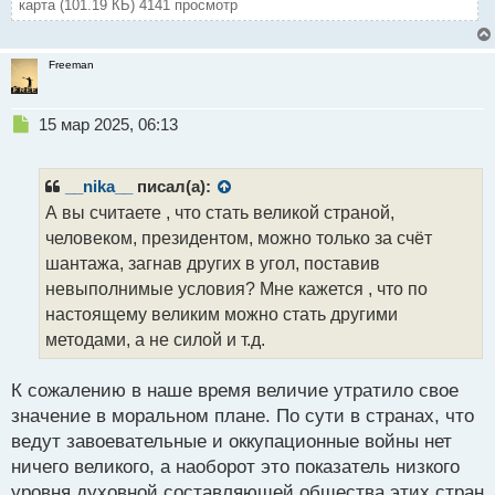
карта (101.19 КБ) 4141 просмотр
Freeman
Н
15 мар 2025, 06:13
е
п
р
__nika__
писал(а):
о
А вы считаете , что стать великой страной,
ч
человеком, президентом, можно только за счёт
и
т
шантажа, загнав других в угол, поставив
а
невыполнимые условия? Мне кажется , что по
н
настоящему великим можно стать другими
н
методами, а не силой и т.д.
ы
й
п
К сожалению в наше время величие утратило свое
о
значение в моральном плане. По сути в странах, что
с
ведут завоевательные и оккупационные войны нет
т
ничего великого, а наоборот это показатель низкого
уровня духовной составляющей общества этих стран