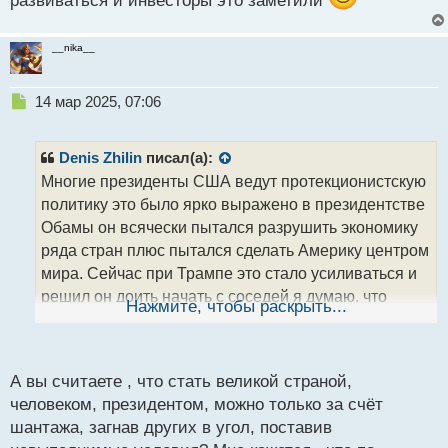
развиваться и инвесторы это заметили
н
н
ы
__nika__
й
п
о
Н
14 мар 2025, 07:06
с
е
т
п
р
Denis Zhilin
писал(а):
о
Многие президенты США ведут протекционистскую
ч
политику это было ярко выражено в президентстве
и
т
Обамы он всячески пытался разрушить экономику
а
ряда стран плюс пытался сделать Америку центром
н
мира. Сейчас при Трампе это стало усиливаться и
н
решил он доить начать с соседей я думаю, что
ы
Нажмите, чтобы раскрыть...
й
пройдет немного времени и Мексика с Канадой
п
могут пойти на уступки, так как их экономика более
о
с
зависима от США, чем наоборот
А вы считаете , что стать великой страной,
т
человеком, президентом, можно только за счёт
шантажа, загнав других в угол, поставив