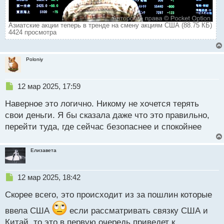
Азиатские акции теперь в тренде на смену акциям США (88.75 КБ)
4424 просмотра
Poloniy
Н
12 мар 2025, 17:59
е
Наверное это логично. Никому не хочется терять
п
р
свои деньги. Я бы сказала даже что это правильно,
о
перейти туда, где сейчас безопаснее и спокойнее
ч
и
т
Елизавета
а
н
н
Н
12 мар 2025, 18:42
ы
е
й
Скорее всего, это происходит из за пошлин которые
п
п
р
ввела США
если рассматривать связку США и
о
о
с
Китай, то это в первую очередь приведет к
ч