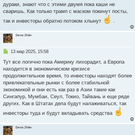
дураки, знают что с этими двумя пока каши не
сваришь. Как только трамп с маском покинут посты,
так и инвесторы обратно потоком хлынут
.
Denis Zhilin
Н
13 мар 2025, 15:58
е
Тут все логично пока Америку лихорадит, а Европа
п
р
находится в экономическом кризисе
о
продолжительное время, то инвесторы находят более
ч
привлекательные рынки с более стабильной
и
т
экономикой и они есть как раз в Азии такие как
а
Сингапур, Мумбаи, Сеул, Токио, Тайвань и еще ряде
н
других. Как в Штатах дела будут налаживаться, так
н
ы
инвесторы туда и будут вкладывать средства
й
п
о
Denis Zhilin
с