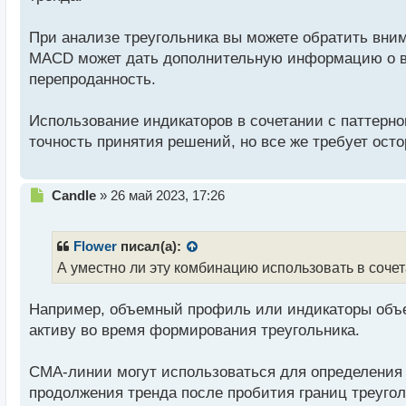
ч
и
т
При анализе треугольника вы можете обратить вни
а
MACD может дать дополнительную информацию о во
н
перепроданность.
н
ы
й
Использование индикаторов в сочетании с паттерн
п
точность принятия решений, но все же требует ост
о
с
т
Н
Candle
»
26 май 2023, 17:26
е
п
р
Flower
писал(а):
о
А уместно ли эту комбинацию использовать в соче
ч
и
Например, объемный профиль или индикаторы объем
т
а
активу во время формирования треугольника.
н
н
СМА-линии могут использоваться для определения 
ы
й
продолжения тренда после пробития границ треугол