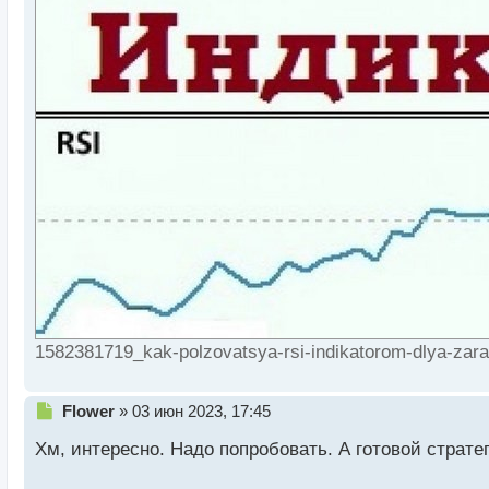
1582381719_kak-polzovatsya-rsi-indikatorom-dlya-zara
Н
Flower
»
03 июн 2023, 17:45
е
Хм, интересно. Надо попробовать. А готовой страте
п
р
о