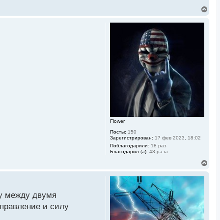
В
е
р
н
у
т
ь
с
я
к
н
а
ч
а
л
у
Flower
Посты:
150
Зарегистрирован:
17 фев 2023, 18:02
Поблагодарили:
18 раз
Благодарил (а):
43 раза
В
е
р
н
у
цу между двумя
т
ь
аправление и силу
с
я