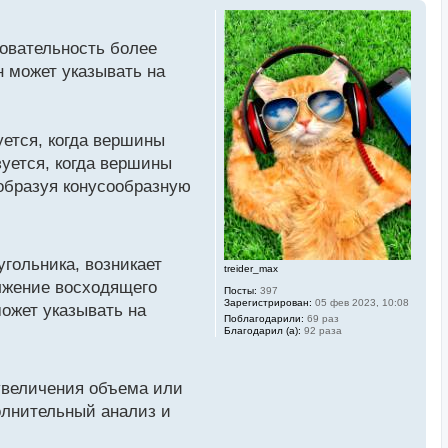
довательность более
н может указывать на
ется, когда вершины
уется, когда вершины
 образуя конусообразную
гольника, возникает
treider_max
лжение восходящего
Посты:
397
Зарегистрирован:
05 фев 2023, 10:08
может указывать на
Поблагодарили:
69 раз
Благодарил (а):
92 раза
 увеличения объема или
олнительный анализ и