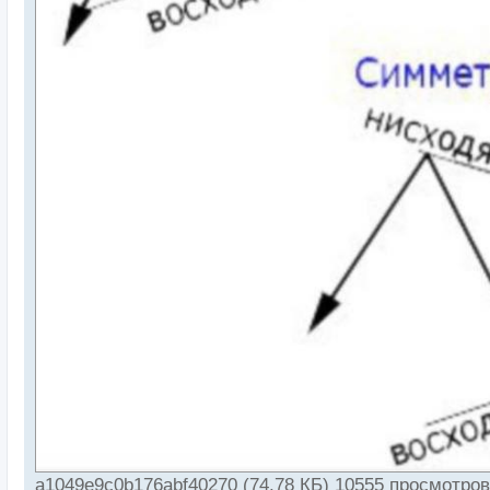
a1049e9c0b176abf40270 (74.78 КБ) 10555 просмотров