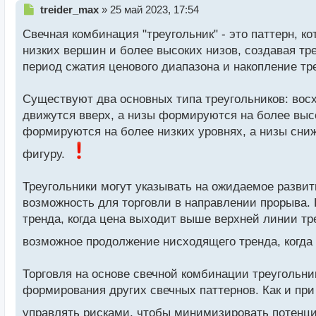
Н
treider_max
»
25 май 2023, 17:54
е
Свечная комбинация "треугольник" - это паттерн, 
п
р
низких вершин и более высоких низов, создавая тр
о
период сжатия ценового диапазона и накопление т
ч
и
т
Существуют два основных типа треугольников: вос
а
движутся вверх, а низы формируются на более высо
н
формируются на более низких уровнях, а низы сниж
н
ы
фигуру.
й
п
Треугольники могут указывать на ожидаемое развит
о
с
возможность для торговли в направлении прорыва.
т
тренда, когда цена выходит выше верхней линии тр
возможное продолжение нисходящего тренда, когда
Торговля на основе свечной комбинации треугольни
формирования других свечных паттернов. Как и пр
управлять рисками, чтобы минимизировать потенц