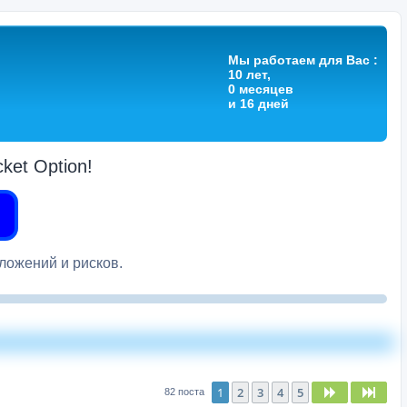
Мы работаем для Вас :
10 лет,
0 месяцев
и 16 дней
et Option!
вложений и рисков.
1
2
3
4
5
След.
След
82 поста