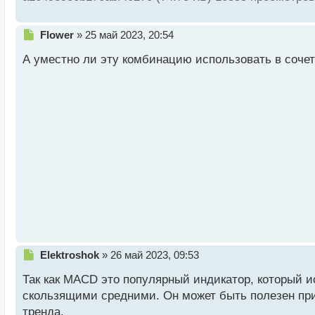
Н
Flower
»
25 май 2023, 20:54
е
А уместно ли эту комбинацию использовать в соче
п
р
о
ч
и
т
а
н
н
ы
й
п
о
с
т
Н
Elektroshok
»
26 май 2023, 09:53
е
Так как MACD это популярный индикатор, который 
п
р
скользящими средними. Он может быть полезен при 
о
тренда.