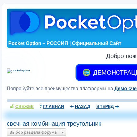
Pocket Option – РОССИЯ | Официальный Сайт
Добро пож
ДЕМОНСТРАЦ
Попробуйте все преимущества платформы на
Демо сче
🍏
СВЕЖЕЕ
⤴️
ГЛАВНАЯ
⬅️
НАЗАД
ВПЕРЕД
➡️
свечная комбинация треугольник
Выбор раздела форума