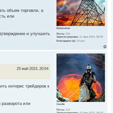
к
н
а
ть объем торговли, а
ч
сть или
а
л
у
Elektroshok
одтверждение и улучшить
Посты:
104
Зарегистрирован:
21 фев 2023, 08:05
Благодарил (а):
16 раз
В
е
р
н
у
т
ь
25 май 2023, 20:54
с
я
к
н
а
ить интерес трейдеров к
ч
а
л
у
 разворота или
Candle
Посты:
122
Зарегистрирован:
25 фев 2023, 09:40