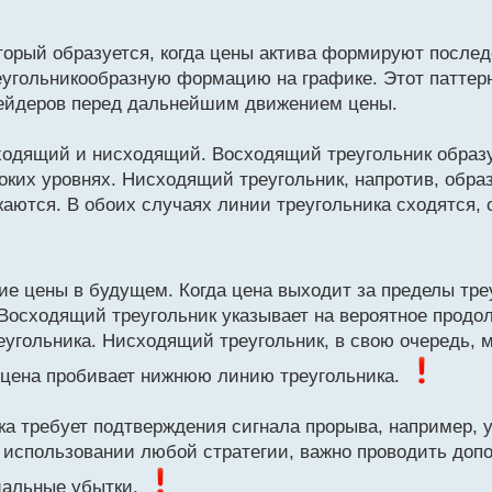
который образуется, когда цены актива формируют после
еугольникообразную формацию на графике. Этот паттер
рейдеров перед дальнейшим движением цены.
ходящий и нисходящий. Восходящий треугольник образу
ких уровнях. Нисходящий треугольник, напротив, образ
аются. В обоих случаях линии треугольника сходятся,
ие цены в будущем. Когда цена выходит за пределы треу
 Восходящий треугольник указывает на вероятное продо
еугольника. Нисходящий треугольник, в свою очередь, 
 цена пробивает нижнюю линию треугольника.
ка требует подтверждения сигнала прорыва, например,
и использовании любой стратегии, важно проводить доп
иальные убытки.