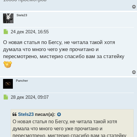
Stels23
Н
24 дек 2024, 16:55
е
О новая статья по Бегсу, не читала такой хотя
п
р
думала что много чего уже прочитано и
о
пересмотрено, мистерио спасибо вам за статейку
ч
и
т
а
н
Pancher
н
ы
Н
28 дек 2024, 09:07
й
е
п
п
о
р
с
Stels23
писал(а):
о
т
О новая статья по Бегсу, не читала такой хотя
ч
думала что много чего уже прочитано и
и
т
пересмотрено, мистерио спасибо вам за статейку