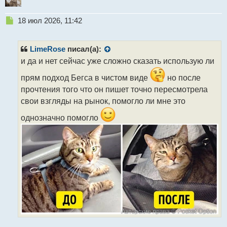
Н
18 июл 2026, 11:42
е
п
р
LimeRose
писал(а):
о
и да и нет сейчас уже сложно сказать использую ли
ч
и
прям подход Бегса в чистом виде
но после
т
прочтения того что он пишет точно пересмотрела
а
свои взгляды на рынок, помогло ли мне это
н
н
однозначно помогло
ы
й
п
о
с
т