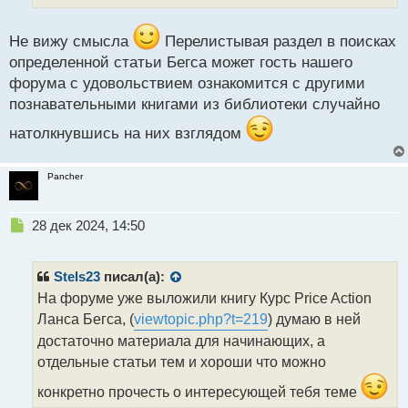
ы
й
п
Не вижу смысла
Перелистывая раздел в поисках
о
определенной статьи Бегса может гость нашего
с
форума с удовольствием ознакомится с другими
т
познавательными книгами из библиотеки случайно
натолкнувшись на них взглядом
Pancher
Н
28 дек 2024, 14:50
е
п
р
Stels23
писал(а):
о
На форуме уже выложили книгу Курс Price Action
ч
Ланса Бегса, (
viewtopic.php?t=219
) думаю в ней
и
т
достаточно материала для начинающих, а
а
отдельные статьи тем и хороши что можно
н
н
конкретно прочесть о интересующей тебя теме
ы