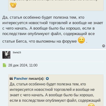
а
н
н
ы
Да, статья особенно будет полезна тем, кто
й
интересуется новостной торговлей и вообще не знает
п
с чего начать. А вообще было бы хорошо, если в
о
с
последствии опубликуют файл, содержащий все
т
статьи Бегса, что выложены на форуме
.
Stels23
Н
28 дек 2024, 11:00
е
п
р
Pancher
писал(а):
о
Да, статья особенно будет полезна тем, кто
ч
интересуется новостной торговлей и вообще не
и
т
знает с чего начать. А вообще было бы хорошо,
а
если в последствии опубликуют файл, содержащий
н