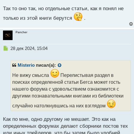
й
Так то оно так, но отдельные статьи, как я понял не
п
о
только из этой книги берутся
.
с
т
Pancher
Н
28 дек 2024, 15:04
е
п
р
Misterio
писал(а):
о
ч
Не вижу смысла
Перелистывая раздел в
и
поисках определенной статьи Бегса может гость
т
нашего форума с удовольствием ознакомится с
а
другими познавательными книгами из библиотеки
н
н
случайно натолкнувшись на них взглядом
ы
й
п
Как по мне, одно другому не мешает. Это как на
о
определенных форумах делают сборники постов тех
с
или иных трейдеров, что бы затем было удобней