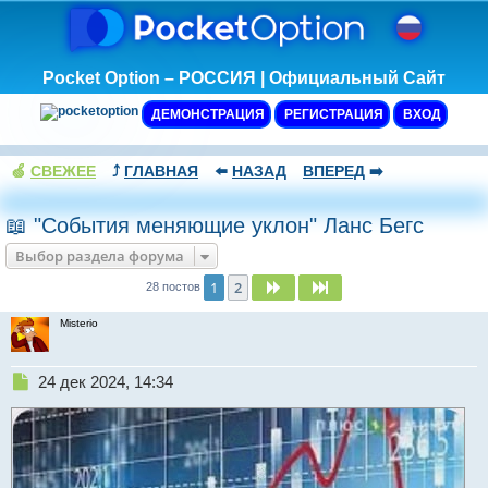
Pocket Option – РОССИЯ | Официальный Сайт
ДЕМОНСТРАЦИЯ
РЕГИСТРАЦИЯ
ВХОД
🍏
СВЕЖЕЕ
⤴️
ГЛАВНАЯ
⬅️
НАЗАД
ВПЕРЕД
➡️
📖 "События меняющие уклон" Ланс Бегс
Выбор раздела форума
1
2
След.
След.
28 постов
Misterio
Н
24 дек 2024, 14:34
е
п
р
о
ч