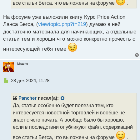
н
все статьи Бегса, что выложены на форуме
.
ы
й
На форуме уже выложили книгу Курс Price Action
п
Ланса Бегса, (
viewtopic.php?t=219
) думаю в ней
о
с
достаточно материала для начинающих, а отдельные
т
статьи тем и хороши что можно конкретно прочесть о
интересующей тебя теме
Misterio
Н
28 дек 2024, 11:28
е
п
р
Pancher
писал(а):
о
Да, статья особенно будет полезна тем, кто
ч
интересуется новостной торговлей и вообще не
и
т
знает с чего начать. А вообще было бы хорошо,
а
если в последствии опубликуют файл, содержащий
н
н
все статьи Бегса, что выложены на форуме
.