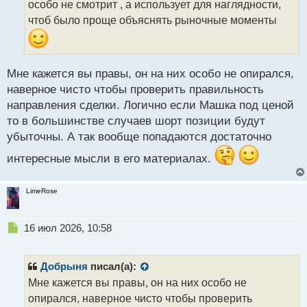
особо не смотрит , а использует для наглядности,
а
чтоб было проще объяснять рыночные моменты
н
н
ы
й
п
Мне кажется вы правы, он на них особо не опирался,
о
наверное чисто чтобы проверить правильность
с
направления сделки. Логично если Машка под ценой
т
то в большинстве случаев шорт позиции будут
убыточны. А так вообще попадаются достаточно
интересные мысли в его материалах.
LimeRose
Н
16 июл 2026, 10:58
е
п
р
Добрыня
писал(а):
о
Мне кажется вы правы, он на них особо не
ч
опирался, наверное чисто чтобы проверить
и