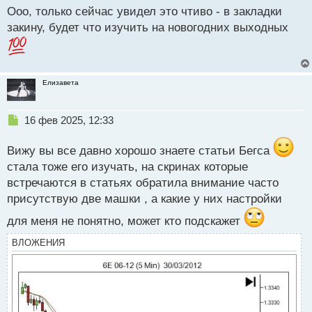
Ооо, только сейчас увидел это чтиво - в закладки
п
р
закину, будет что изучить на новогодних выходных
о
ч
и
т
Елизавета
а
н
н
Н
16 фев 2025, 12:33
ы
е
й
п
п
Вижу вы все давно хорошо знаете статьи Бегса
р
о
стала тоже его изучать, на скринах которые
о
с
встречаются в статьях обратила внимание часто
ч
т
и
присутствую две машки , а какие у них настройки
т
а
для меня не понятно, может кто подскажет
н
ВЛОЖЕНИЯ
н
ы
й
п
о
с