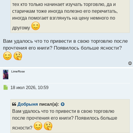
ч
тех кто только начинает изучать торговлю, да и
и
т
старичкам тоже иногда полезно его перечитать,
а
иногда помогает взглянуть на цену немного по
н
н
другому
ы
й
Вам удалось что то привести в свою торговлю после
п
прочтения его книги? Появилось больше ясности?
о
с
т
LimeRose
Н
18 июл 2026, 10:59
е
п
р
Добрыня
писал(а):
о
Вам удалось что то привести в свою торговлю
ч
после прочтения его книги? Появилось больше
и
т
ясности?
а