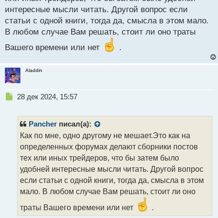
т
интересные мысли читать. Другой вопрос если
статьи с одной книги, тогда да, смысла в этом мало.
В любом случае Вам решать, стоит ли оно траты
Вашего времени или нет
.
Aladdin
Н
28 дек 2024, 15:57
е
п
р
Pancher
писал(а):
о
Как по мне, одно другому не мешает.Это как на
ч
определенных форумах делают сборники постов
и
т
тех или иных трейдеров, что бы затем было
а
удобней интересные мысли читать. Другой вопрос
н
если статьи с одной книги, тогда да, смысла в этом
н
мало. В любом случае Вам решать, стоит ли оно
ы
й
траты Вашего времени или нет
.
п