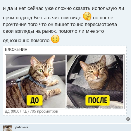
н
н
и да и нет сейчас уже сложно сказать использую ли
ы
прям подход Бегса в чистом виде
но после
й
п
прочтения того что он пишет точно пересмотрела
о
свои взгляды на рынок, помогло ли мне это
с
т
однозначно помогло
ВЛОЖЕНИЯ
дд (80.87 КБ) 705 просмотров
Добрыня