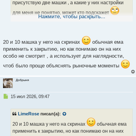
присутствую две машки , а какие у них настройки
н
н
для меня не понятно, может кто подскажет
ы
Нажмите, чтобы раскрыть...
й
п
о
с
т
20 и 10 машка у него на скринах
обычная ема
применить к закрытию, но как понимаю он на них
особо не смотрит , а использует для наглядности,
чтоб было проще объяснять рыночные моменты
Добрыня
Н
15 июл 2026, 09:47
е
п
р
LimeRose
писал(а):
о
ч
20 и 10 машка у него на скринах
обычная ема
и
применить к закрытию, но как понимаю он на них
т