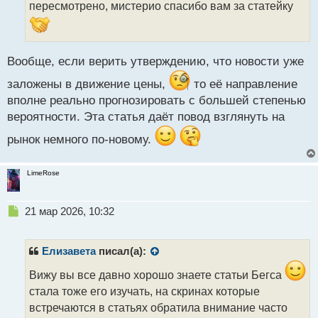
т
пересмотрено, мистерио спасибо вам за статейку
а
н
н
ы
Вообще, если верить утверждению, что новости уже
й
п
заложены в движение цены,
то её направление
о
вполне реально прогнозировать с большей степенью
с
вероятности. Эта статья даёт повод взглянуть на
т
рынок немного по-новому.
LimeRose
Н
21 мар 2026, 10:32
е
п
р
Елизавета
писал(а):
о
ч
Вижу вы все давно хорошо знаете статьи Бегса
и
стала тоже его изучать, на скринах которые
т
встречаются в статьях обратила внимание часто
а