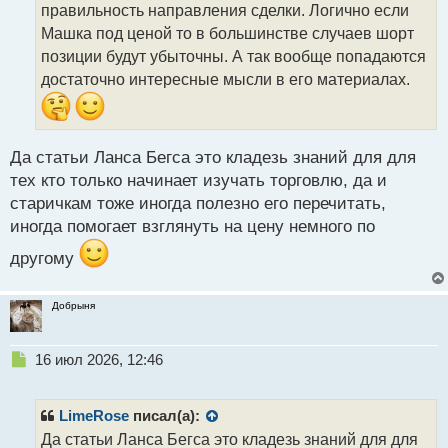
т
правильность направления сделки. Логично если
а
Машка под ценой то в большинстве случаев шорт
н
позиции будут убыточны. А так вообще попадаются
н
достаточно интересные мысли в его материалах.
ы
й
п
о
с
Да статьи Ланса Бегса это кладезь знаний для для
т
тех кто только начинает изучать торговлю, да и
старичкам тоже иногда полезно его перечитать,
иногда помогает взглянуть на цену немного по
другому
Добрыня
Н
16 июл 2026, 12:46
е
п
р
LimeRose
писал(а):
о
Да статьи Ланса Бегса это кладезь знаний для для