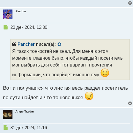
с
т
Aladdin
Н
29 дек 2024, 12:30
е
п
р
Pancher
писал(а):
о
Я таких тонкостей не знал. Для меня в этом
ч
моменте главное было, чтобы каждый посетитель
и
т
мог выбрать для себя тот вариант прочтения
а
информации, что подойдет именно ему
.
н
н
ы
Вот и получается что листая весь раздел посетитель
й
п
по сути найдет и что то новенькое
о
с
Angry Traider
т
Н
31 дек 2024, 11:16
е