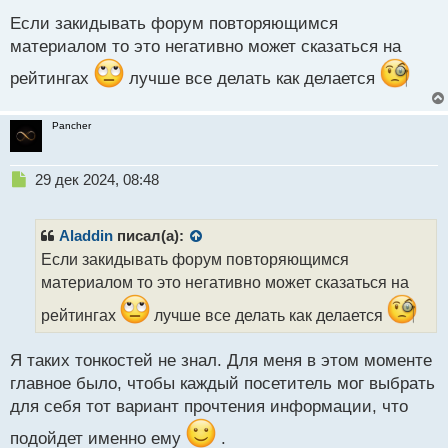
о
с
Если закидывать форум повторяющимся
т
материалом то это негативно может сказаться на
рейтингах
лучше все делать как делается
Pancher
Н
29 дек 2024, 08:48
е
п
р
Aladdin
писал(а):
о
Если закидывать форум повторяющимся
ч
материалом то это негативно может сказаться на
и
т
рейтингах
лучше все делать как делается
а
н
н
Я таких тонкостей не знал. Для меня в этом моменте
ы
главное было, чтобы каждый посетитель мог выбрать
й
для себя тот вариант прочтения информации, что
п
о
подойдет именно ему
.