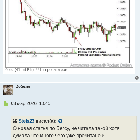
т
бегс (41.58 КБ) 7715 просмотров
Добрыня
Н
03 мар 2026, 10:45
е
п
р
Stels23
писал(а):
о
О новая статья по Бегсу, не читала такой хотя
ч
думала что много чего уже прочитано и
и